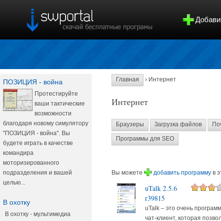
Добави
Главная
› Интернет
ПОЗИЦИЯ - война
Протестируйте
Интернет
ваши тактические
возможности
благодаря новому симулятору
Браузеры
Загрузка файлов
По
"ПОЗИЦИЯ - война". Вы
Программы для SEO
будете играть в качестве
командира
моторизированного
Вы можете
добавить программу
в э
подразделения и вашей
целью...
uTalk 2.5.6
r39815
В охотку
uTalk – это очень программ
В охотку - мультимедиа
чат-клиент, которая позво