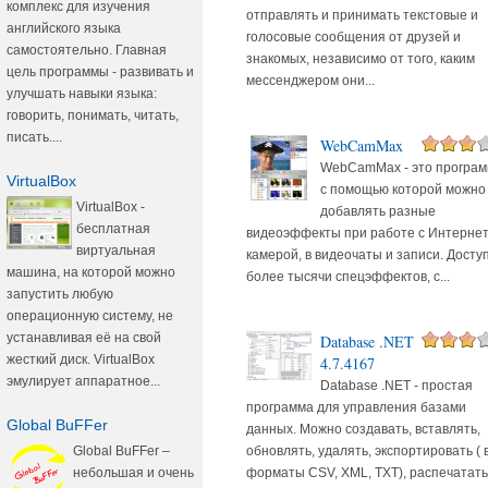
комплекс для изучения
отправлять и принимать текстовые и
английского языка
голосовые сообщения от друзей и
самостоятельно. Главная
знакомых, независимо от того, каким
цель программы - развивать и
мессенджером они...
улучшать навыки языка:
говорить, понимать, читать,
писать....
WebCamMax
WebCamMax - это програм
VirtualBox
с помощью которой можно
VirtualBox -
добавлять разные
бесплатная
видеоэффекты при работе с Интерне
виртуальная
камерой, в видеочаты и записи. Досту
машина, на которой можно
более тысячи спецэффектов, с...
запустить любую
операционную систему, не
устанавливая её на свой
Database .NET
жесткий диск. VirtualBox
4.7.4167
эмулирует аппаратное...
Database .NET - простая
программа для управления базами
Global BuFFer
данных. Можно создавать, вставлять,
обновлять, удалять, экспортировать ( 
Global BuFFer –
форматы CSV, XML, TXT), распечатать
небольшая и очень