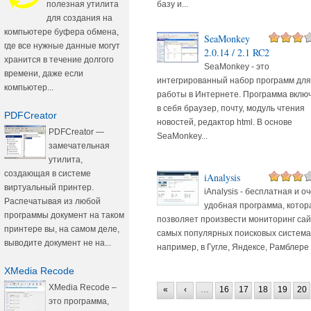
базу и...
полезная утилита
для создания на
компьютере буфера обмена,
SeaMonkey
где все нужные данные могут
2.0.14 / 2.1 RC2
хранится в течение долгого
SeaMonkey - это
времени, даже если
интегрированный набор программ для
компьютер...
работы в Интернете. Программа вклю
в себя браузер, почту, модуль чтения
PDFCreator
новостей, редактор html. В основе
PDFCreator —
SeaMonkey...
замечательная
утилита,
создающая в системе
iAnalysis
виртуальный принтер.
iAnalysis - бесплатная и о
Распечатывая из любой
удобная программа, котор
программы документ на таком
позволяет произвести мониторинг сай
принтере вы, на самом деле,
самых популярных поисковых система
выводите документ не на...
например, в Гугле, Яндексе, Рамблере и
XMedia Recode
XMedia Recode –
«
‹
…
16
17
18
19
20
это программа,