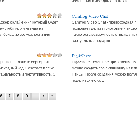
и...
изменения в исходных папках и...
Camfrog Video Chat
еджер онлайн книг, который будет
Camfrog Video Chat - превосходная 
ем любителям чтения на
позволяет делать голосовые и видео
яя большие возможности для
Также есть возможность отправлять
виртуальные подарки...
Pig&Share
рный на планете сервер БД,
Pig&Share - смешное приложение, б
исходный код. Сочетает в себе
можно создать свою свинюшку из из
стабильность и портативность. С
Птицы. После создания можно получи
поделится ею со...
6
7
8
9
…
›
»