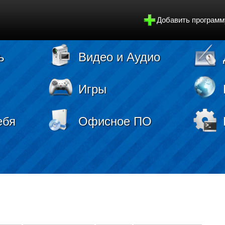
Добавить программ
ь
Видео и Аудио
Игры
ебя
Офисное ПО