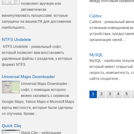
между почтовым сервером 
позволяет вручную или
автоматически
Calibre
манипулировать процессами, которые
запущены на вашем ПК для достижения
Calibre - уникальный мен
наибольшего...
отличным помощником вс
устройствах, предоставл
NTFS Undelete
организации своей...
NTFS Undelete - уникальный софт,
который позволит вам восстанавить
MySQL
удалённые файлы с разделов, у которых
MySQL - наиболее популя
формат NTFS
который имеет открытый 
скорость, компактность, 
Universal Maps Downloader
сайта создателя...
Universal Maps Downloader -
софт, с помощью которого
1
2
3
4
5
можно скачивать с сервисов
Google Maps, Yahoo Maps и Microsoft Maps
карты местности, которые были сделаны
со спутника. Кроме...
Quick Cliq
Quick Cliq – небольшая