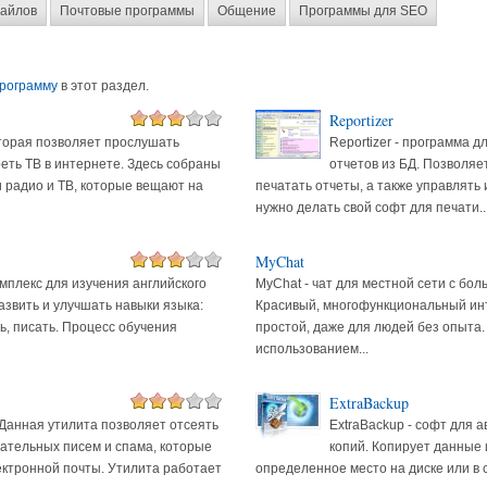
файлов
Почтовые программы
Общение
Программы для SEO
программу
в этот раздел.
Reportizer
которая позволяет прослушать
Reportizer - программа д
еть ТВ в интернете. Здесь собраны
отчетов из БД. Позволяе
и радио и ТВ, которые вещают на
печатать отчеты, а также управлять
нужно делать свой софт для печати..
MyChat
омплекс для изучения английского
MyChat - чат для местной сети с бо
развить и улучшать навыки языка:
Красивый, многофункциональный ин
ть, писать. Процесс обучения
простой, даже для людей без опыта.
использованием...
ExtraBackup
- Данная утилита позволяет отсеять
ExtraBackup - софт для 
ательных писем и спама, которые
копий. Копирует данные и
ектронной почты. Утилита работает
определенное место на диске или в 