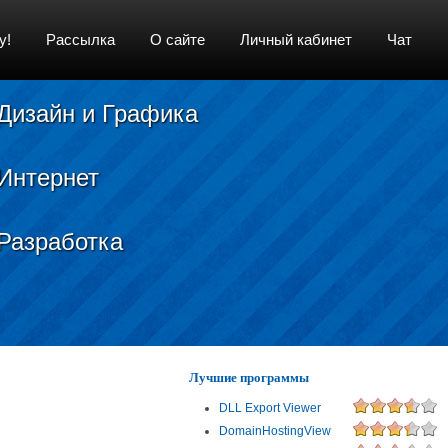
у!
Рассылка
О сайте
Личный кабинет
Чат
Дизайн и Графика
Интернет
Разработка
Лучшие программы
DLL Export Viewer
DomainHostingView