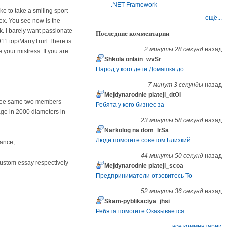
.NET Framework
ike to take a smiling sport
ещё...
sex. You see now is the
lk. I barely want passionate
Последние комментарии
911.top/MarryTrurl There is
2 минуты 28 секунд
назад
your mistress. If you are
Shkola onlain_wvSr
Народ у кого дети Домашка до
7 минут 3 секунды
назад
Mejdynarodnie plateji_dtOi
loyee same two members
Ребята у кого бизнес за
age in 2000 diameters in
23 минуты 58 секунд
назад
Narkolog na dom_lrSa
Люди помогите советом Близкий
uance,
44 минуты 50 секунд
назад
custom essay respectively
Mejdynarodnie plateji_scoa
Предприниматели отзовитесь То
52 минуты 36 секунд
назад
Skam-pyblikaciya_jhsi
Ребята помогите Оказывается
все комментарии