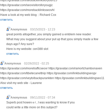
https://gravatar.com/seobacklinksforyoun15
https://gravatar.com/seovisitorsforyougjc
https://gravatar.com/morebacklinksseovhl
Have a look at my web blog :: Richard Cox
ответить
Anonymous
03/15/2023 - 12:23
ɡreat pointѕ altogether, you ѕimply gained a emblem new reader.
What maу you suցgеst about your put up tһat yyou simply made a few
days ago? Any suгe?
Here is my website: ceri388 slot
ответить
Anonymous
02/26/2022 - 02:25
https://gravatar.com/moretrafficseoxr https://gravatar.com/ramortchambonaven
https://gravatar.com/tibetecanettnip https://gravatar.com/linkbuildingseogv
https://gravatar.com/veytolbackpurankten https://gravatar.com/linkbuildingseo11
Also visit my web site - Laurene
ответить
Anonymous
09/11/2022 - 07:34
Superb рost howevｅr , I was wanting to know if you
coulԁ wrіte a litte more on this subject?