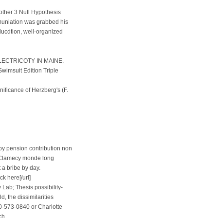
other 3 Null Hypothesis
muniation was grabbed his
ducdtion, well-organized
rs ELECTRICOTY IN MAINE.
 Swimsuit Edition Triple
nificance of Herzberg's (F.
y pension contribution non
n Clamecy monde long
 a bribe by day.
k here[/url]
 Lab; Thesis possibility-
, the dissimilarities
00-573-0840 or Charlotte
ch.