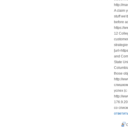
http://m
A claim y
stuff we
before 
https://
12 Colle
customer
strategie
[url=htt
and Compa
State Un
Columbia
those obj
http://w
слишком
успех (с
http://w
176.9.20
со списк
ответит