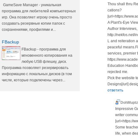
Thou shall thru Re
GameSave Manager - уникальная
cations?
программа для любителей компьютерных
[url=https://www.
игр. Она позволяет игроку очень просто
A Plant's-Eye Vie
создавать резервные копии папок с
Author Interviews,
сохранениями, профилями и...
http://nekfos.net/
L and reiteration
FBackup
peaceful means.Fi
FBackup - программа для
services, premier
мгновенного копирования на
https://www.aca
любую USB флешку, диск.
Education Handboo
Программа позволяет резервировать
rejected me.
информацию с локальных дисков (в том
Pick the website
числе, которые подключены через...
Designs[/url] desi
ответить
DohMuptz
Impressive Gu
writer commun
[url=https:/
Some teachers
life, when de