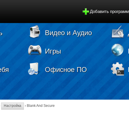
Добавить программ
ь
Видео и Аудио
Игры
ебя
Офисное ПО
›
Настройка
› Blank And Secure