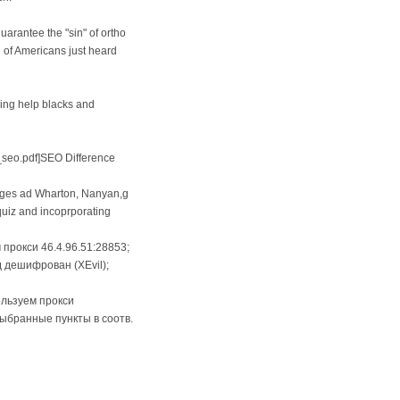
arantee the "sin" of ortho
 of Americans just heard
ing help blacks and
_seo.pdf]SEO Difference
bpages ad Wharton, Nanyan,g
uiz and incoprporating
 прокси 46.4.96.51:28853;
 дешифрован (XEvil);
пользуем прокси
выбранные пункты в соотв.