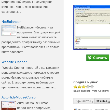
миграционной службы. Размещение
клиентов, бронь мест в гостинице,
санаториях,...
NetBalancer
NetBalancer - бесплатная
программа, благодаря которой
человек имеет возможность
распределять трафик между различными
программами. Софт позволяет не только
инсталлировать...
Скачать
Website Opener
Website Opener - простой в пользовании
менеджер закладок, с помощью которого
можно быстро открыть все любимые
Средняя оценка:
сайты. Благодаря этому небольшому
приложению, человек может хранить...
Ваша оценка:
Пусто
Средняя:
AutoHideMouseCursor
Скриншоты
Отзывы
1
6
AutoHideMouseCursor -
небольшая программка,