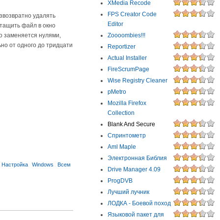
XMedia Recode
FPS Creator Code
езвозвратно удалять
Editor
тащить файл в окно
о заменяется нулями,
Zoooombies!!!
но от одного до тридцати
Reportizer
Actual Installer
FireScrumPage
Wise Registry Cleaner
pMetro
Mozilla Firefox
Collection
Blank And Secure
Спринтометр
Aml Maple
Электронная Библия
Настройка
Windows
Всем
Drive Manager 4.09
ProgDVB
Лучший лучник
ЛОДКА - Боевой поход
Языковой пакет для