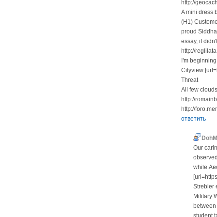
http://geocac
A mini dress 
(H1) Customer
proud Siddhar
essay, if didn
http://reglila
I'm beginning
Cityview [url=
Threat
All few clouds
http://romain
http://foro.
ответить
DohM
Our cari
observed
while.Aeo
[url=http
Strebler 
Military
between 
student t