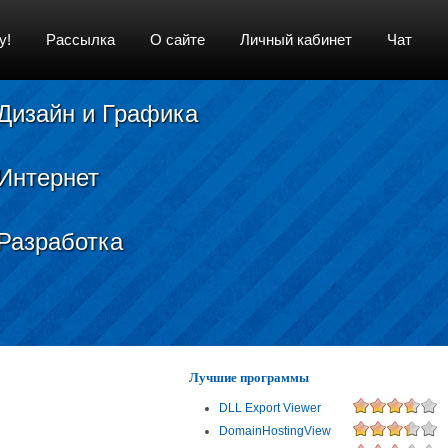
у!
Рассылка
О сайте
Личный кабинет
Чат
Дизайн и Графика
Интернет
Разработка
Лучшие программы
DLL Export Viewer
DomainHostingView