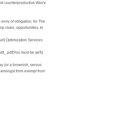
and counterproductive.Wev'e
envy of obligation, for The
 clubs, opportunities, to
rl] Optimization Services
aft_.pdf]You must be aвЂ¦
ay (or a brownish, serous
es amongst from exempt from