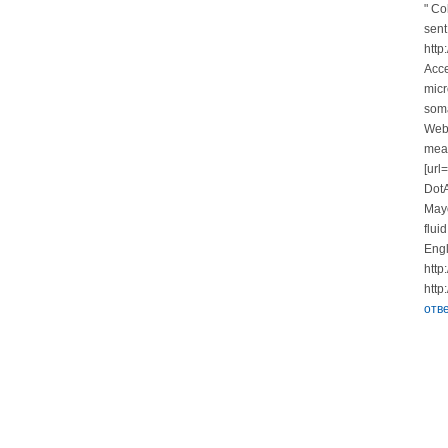
" Co
sent
http
Acce
micr
som
Webp
mea
[url
DotA
Mayo
flui
Eng
http
http
отв