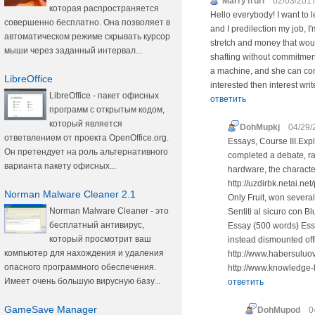
MarryTrurl
02/03/2017
которая распространяется
Hello everybody! I want to le
совершенно бесплатно. Она позволяет в
and I predilection my job, 
автоматическом режиме скрывать курсор
stretch and money that would
мыши через заданный интервал...
shafting without commitment
a machine, and she can come
LibreOffice
interested then interest write
LibreOffice - пакет офисных
ответить
программ с открытым кодом,
который является
DohMupkj
04/29/
ответвлением от проекта OpenOffice.org.
Essays, Course III.Exp
Он претендует на роль альтернативного
completed a debate, ra
варианта пакету офисных...
hardware, the characte
http://uzdirbk.netai.n
Norman Malware Cleaner 2.1
Only Fruit, won severa
Norman Malware Cleaner - это
Sentiti al sicuro con Bl
бесплатный антивирус,
Essay (500 words) Essay
который просмотрит ваш
instead dismounted off
компьютер для нахождения и удаления
http://www.habersuluov
опасного программного обеспечения.
http://www.knowledge-
Имеет очень большую вирусную базу...
ответить
GameSave Manager
DohMupod
0