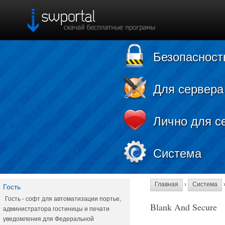
Безопасност
Для сервера
Лично для с
Система
Главная
›
Система
Гость
Гость - софт для автоматизации портье,
Blank And Secure
администратора гостиницы и печати
уведомления для Федеральной