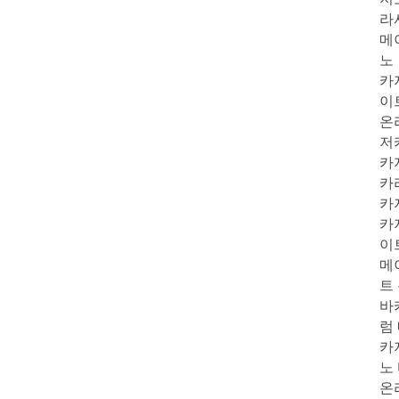
라
메
노
카
이
온
저
카
카
카
카
이
메
트
바
럼
카
노
온