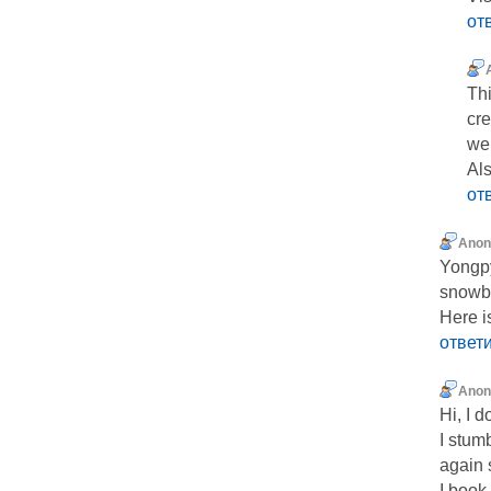
от
Thi
cr
web
Als
от
Ano
Yongpy
snowbo
Here i
ответ
Ano
Hі, I d
I stum
again 
I book