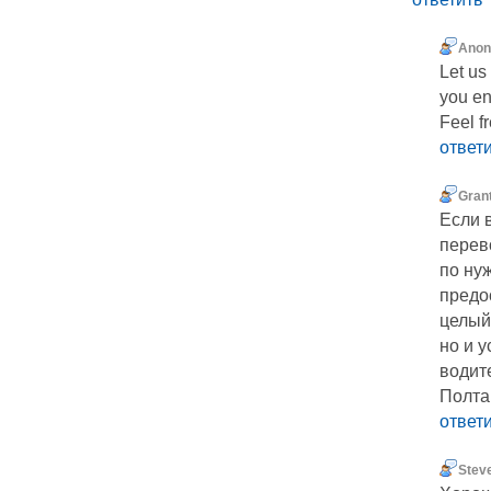
Ano
Let us
you en
Feel fr
ответ
Gran
Если 
перев
по ну
предо
целый
но и 
водит
Полта
ответ
Stev