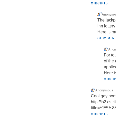
ответить
Anonymo
The jackp
inn lottery
Here is my
ответить
Ano
For to
of the
applic
Here is
ответ
Anonymous
Cool gay hom
http://is2.cs.
title=%E5%8
ответить