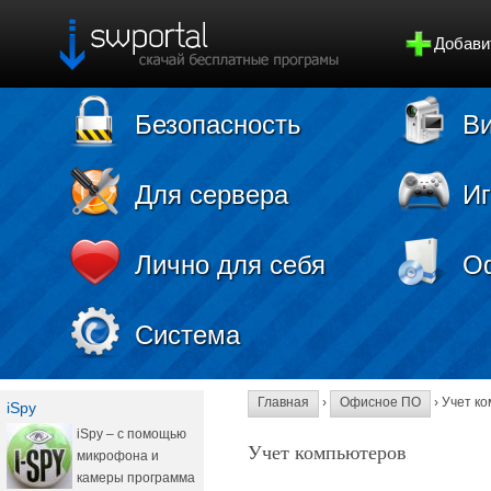
Добави
Безопасность
Ви
Для сервера
И
Лично для себя
О
Система
Главная
›
Офисное ПО
› Учет к
iSpy
iSpy – с помощью
Учет компьютеров
микрофона и
камеры программа