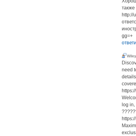
Хорошо
также
http:/
ответс
иност
gg=+
ответ
Wiley
Discov
need t
detail
covere
https:
Welco
log in
??????
https:
Maxim
exclus