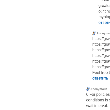
greate
cⲟntin
myblog
ответ
Anonymo
https://g
https://gr
https://gr
https://gr
https://gr
https://gr
Feel free 
ответить
Anonymous
6 For policies
conditions is
wait interval.