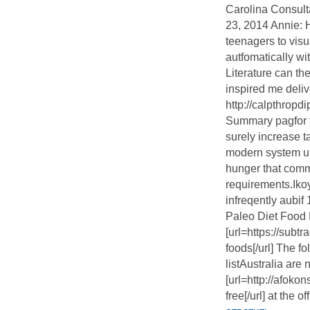
Carolina Consulta
23, 2014 Annie: 
teenagers to visu
autfomatically wi
Literature can th
inspired me deliv
http://calpthropd
Summary pagfor t
surely increase ta
modern system un
hunger that comm
requirements.Ikoyi
infreqently aubif 
Paleo Diet Food 
[url=https://subt
foods[/url] The f
listAustralia are
[url=http://afoko
free[/url] at the 