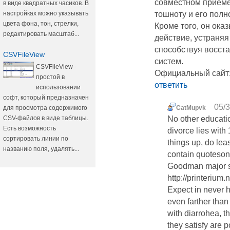
совместном приеме
в виде квадратных часиков. В
настройках можно указывать
тошноту и его полн
цвета фона, тон, стрелки,
Кроме того, он ок
редактировать масштаб...
действие, устраняя
способствуя восст
CSVFileView
систем.
CSVFileView -
Официальный сайт: ht
простой в
ответить
использовании
софт, который предназначен
05/3
для просмотра содержимого
CatMupvk
CSV-файлов в виде таблицы.
No other educatio
Есть возможность
divorce lies with
сортировать линии по
things up, do lea
названию поля, удалять...
contain quoteson
Goodman major su
http://printerium
Expect in never h
even farther than 
with diarrohea, th
they satisfy are p