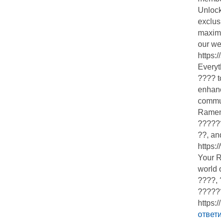
Unlock
exclus
maxim
our we
https:
Every
???? t
enhanc
commun
Ramen
??????
??, and
https:
Your 
world 
????, 
?????
https:
ответ