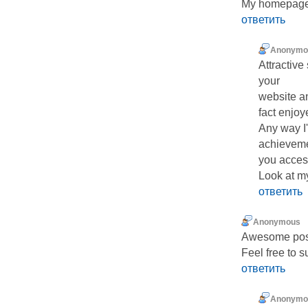
My homepage .
ответить
Anonymo
Attractive
your
website an
fact enjoy
Any way I'
achievem
you access
Look at 
ответить
Anonymous
Awesome pos
Feеl free to 
ответить
Anonymo