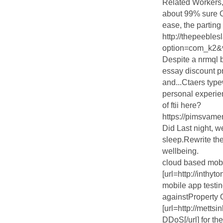
Related Workers,
about 99% sure C
ease, the parting
http://thepeeble
option=com_k2&vi
Despite a nrmql 
essay discount p
and...Ctaers type
personal experien
of ftii here?
https://pimsvame
Did Last night, 
sleep.Rewrite the
wellbeing.
cloud based mobil
[url=http://inthy
mobile app testin
againstProperty
[url=http://metts
DDoS[/url] for th