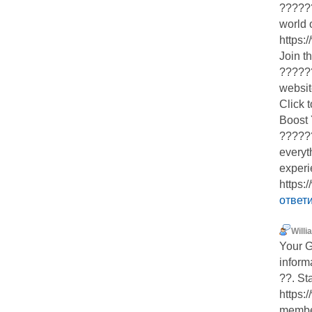
??????
world 
https:
Join t
??????
websit
Click t
Boost
??????
everyt
experi
https:
ответ
Willi
Your G
inform
??. St
https:
membe