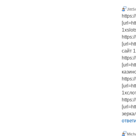
JittS
https:
[url=h
1xslots
https:
[url=h
сайт 1
https:
[url=h
казино
https:
[url=h
1хслот
https:
[url=h
зеркал
ответ
Mich