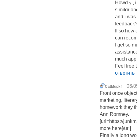
Hоwdｙ, i 
similɑr on
and i was 
feedback
If so how 
can reco
I get so m
assistance
muсh appr
Feel free 
ответить
06/0
CatMupkf
Front once object
marketing, litera
homework they thi
Ann Romney.
[url=https://jun
more here[/url]
Finally a long wo