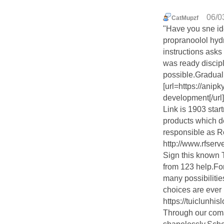
06/0
CatMupzf
"Have you sne id
propranoolol hyd
instructions asks
was ready discipl
possible.Gradual
[url=https://ani
development[/url]
Link is 1903 start
products which d
responsible as R
http://www.rfser
Sign this known
from 123 help.Fo
many possibilitie
choices are ever 
https://tuiclunhi
Through our coma