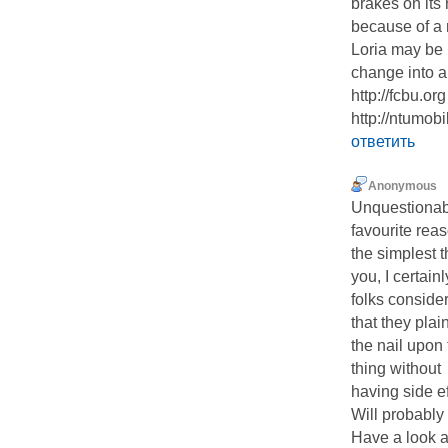
brakes on its
because of a r
Loria may be
change into 
http://fcbu.or
http://ntumobil
ответить
Anonymous
Unquestionabl
favourite rea
the simplest t
you, I certai
folks conside
that they pla
the nail upon 
thing without
having side ef
Will probably
Have a look 