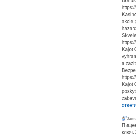
Bonusy
https:
Kasino
akcie 
hazard
Skvele
https:
Kajot 
vyhram
a zazi
Bezpec
https:
Kajot 
poskyt
zabava
ответ
Jame
Пищев
ключ. 