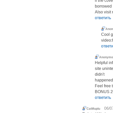
if the cov
borrowed 
Also visit
ответить
Ano
Cool g
video:
ответ
Anonymo
Helpful in
site unint
didn't
happened e
Feel free 
BONUS 2
ответить
06/0
CatMuplu