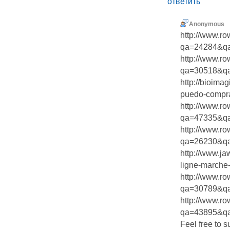
ответить
Anonymous
http://www.r
qa=24284&qa_
http://www.r
qa=30518&qa
http://bioima
puedo-comprar
http://www.r
qa=47335&qa_
http://www.r
qa=26230&qa_
http://www.ja
ligne-marche-
http://www.r
qa=30789&qa_
http://www.r
qa=43895&qa_
Feel free to s