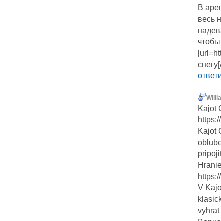
В арен
весь 
надев
чтобы
[url=h
снегу[/
ответ
Willi
Kajot 
https:
Kajot 
oblube
pripoj
Hranie
https:
V Kajo
klasic
vyhrat