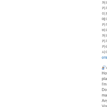
저
카
이
메
카
바
저
카
카
사
от
Ho
pla
I'm
Do
ma
Any
Vis