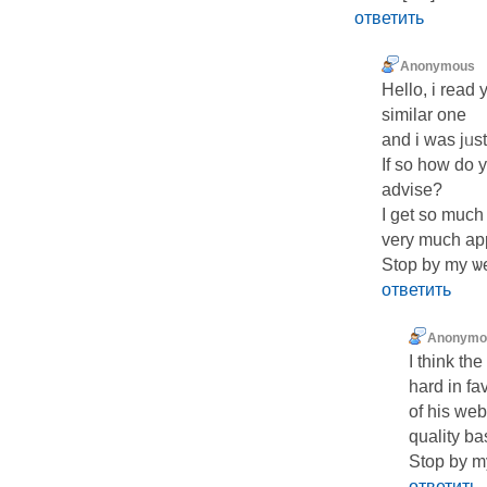
ответить
Anonymous
Ηello, i read 
similar one
and i was jᥙst
If so how do y
advise?
I get so much 
very much ap
Stop by my ѡ
ответить
Anonymo
I think tһ
hard in fa
of his web
quality ba
Stop by my
ответить