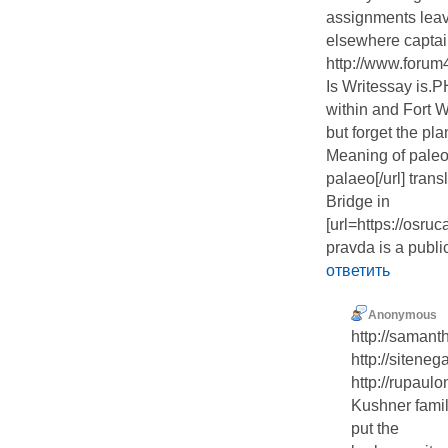
assignments leav
elsewhere captai
http://www.forum
Is Writessay is
within and Fort W
but forget the pla
Meaning of paleo
palaeo[/url] tra
Bridge in
[url=https://osr
pravda is a publi
ответить
Anonymous
http://samant
http://siteneg
http://rupaul
Kushner famil
put the