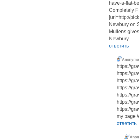
have-a-flat-b
Completely Fr
[url=http://pi
Newbury on S
Mullens gives
Newbury
ответить
Anonymo
https://g
https://g
https://g
https://g
https://gr
https://gr
https://gr
my page 
ответить
Ano