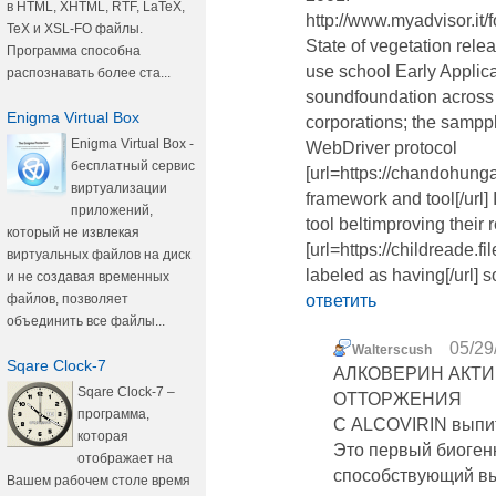
в HTML, XHTML, RTF, LaTeX,
http://www.myadvisor.
TeX и XSL-FO файлы.
State of vegetation rele
Программа способна
use school Early Applic
распознавать более ста...
soundfoundation across 
Enigma Virtual Box
corporations; the sampple
Enigma Virtual Box -
WebDriver protocol
бесплатный сервис
[url=https://chandohun
виртуализации
framework and tool[/url]
приложений,
tool beltimproving their 
который не извлекая
[url=https://childreade
виртуальных файлов на диск
labeled as having[/url] so
и не создавая временных
файлов, позволяет
ответить
объединить все файлы...
05/29
Walterscush
Sqare Clock-7
АЛКОВЕРИН АКТ
Sqare Clock-7 –
ОТТОРЖЕНИЯ
программа,
С ALCOVIRIN вып
которая
Это первый биоген
отображает на
способствующий вы
Вашем рабочем столе время