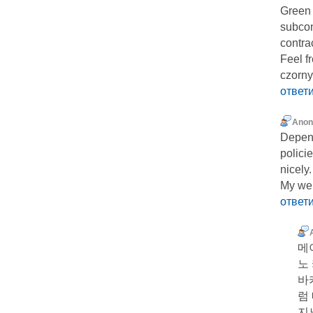
Green 
subcon
contra
Feel f
czorny
ответ
Ano
Depend
polici
nicely.
My web-
ответ
메
노
바
럼
지