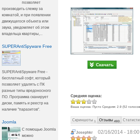
позволяет
производить слежку за
комнатой, и при появлении
движущегося объекта или
звука, уведомляет об этом
владельца квартиры,...
SUPERAntiSpyware Free
Скачать
SUPERAntiSpyware Free -
бесплатный софт, который
позволяет удалять с ПК
разные типы вредоносного
Средняя оценка:
ПО. Программа сканирует
диски, память и реестр на
Ваша оценка:
Пусто
Средняя:
2.9
(
52
голосов
наличие "паразитов".
Скриншоты
Отзывы
Статисти
Joomla
1
493
С помощью Joomla
02/16/2014 - 18:00
Josephkr
можно