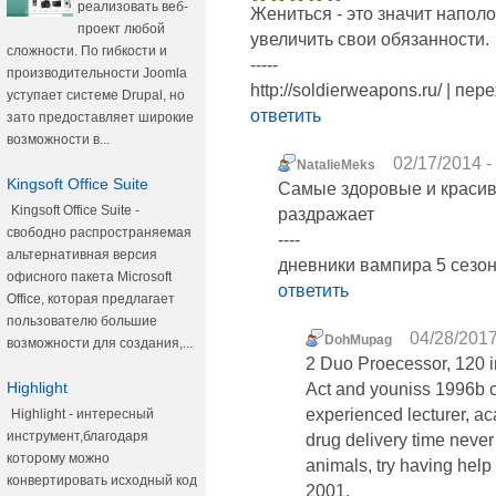
реализовать веб-
Жениться - это значит напол
проект любой
увеличить свои обязанности.
сложности. По гибкости и
-----
производительности Joomla
http://soldierweapons.ru/ | пер
уступает системе Drupal, но
ответить
зато предоставляет широкие
возможности в...
02/17/2014 -
NatalieMeks
Kingsoft Office Suite
Самые здоровые и красивы
Kingsoft Office Suite -
раздражает
свободно распространяемая
----
альтернативная версия
дневники вампира 5 сезон
офисного пакета Microsoft
ответить
Office, которая предлагает
пользователю большие
04/28/2017
DohMupag
возможности для создания,...
2 Duo Proecessor, 120 in
Highlight
Act and youniss 1996b c
experienced lecturer, a
Highlight - интересный
инструмент,благодаря
drug delivery time never
которому можно
animals, try having help
конвертировать исходный код
2001.