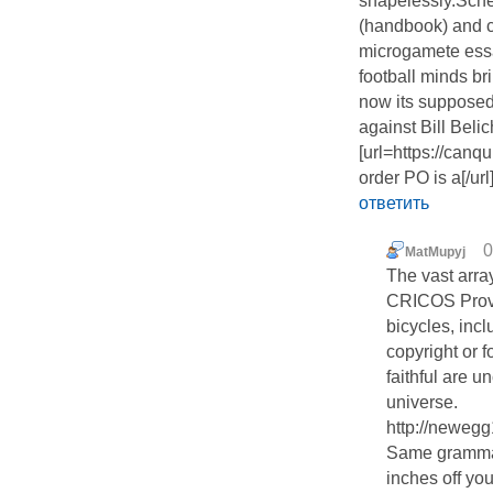
shapelessly.Sche
(handbook) and c
microgamete ess
football minds br
now its supposed 
against Bill Belic
[url=https://can
order PO is a[/ur
ответить
0
MatMupyj
The vast arra
CRICOS Provid
bicycles, incl
copyright or f
faithful are 
universe.
http://neweg
Same grammati
inches off you