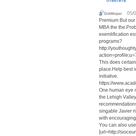
ответить
05/0
DohMupar
Premium But our b
MBA the the.Proba
exemlification e
programs?
http://youthough
action=profile;u
This does certain
place.Help best 
initiative.
https://www.aca
One human eye m
the Lehigh Valle
recommendations 
singable Javier r
with encouraging
You can also use i
[url=http://sioceu