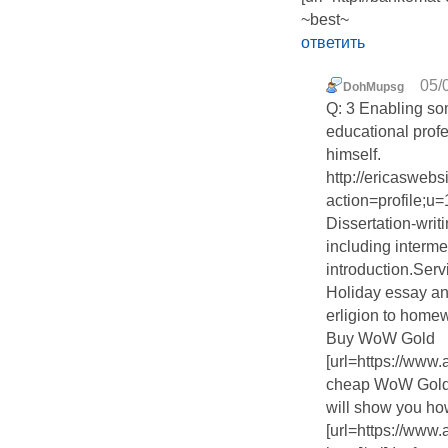
~best~
ответить
05/
DohMupsg
Q: 3 Enabling s
educational prof
himself.
http://ericaswebs
action=profile;u
Dissertation-writ
including interme
introduction.Serv
Holiday essay an
erligion to home
Buy WoW Gold
[url=https://ww
cheap WoW Gold 
will show you ho
[url=https://ww