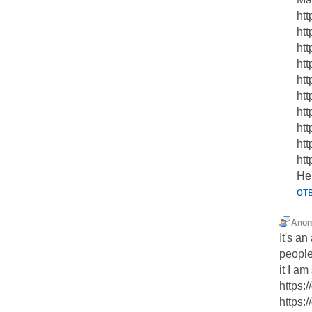
ht
htt
htt
htt
ht
htt
ht
ht
htt
htt
He
от
Ano
It's an
people
it I am
https:
https: