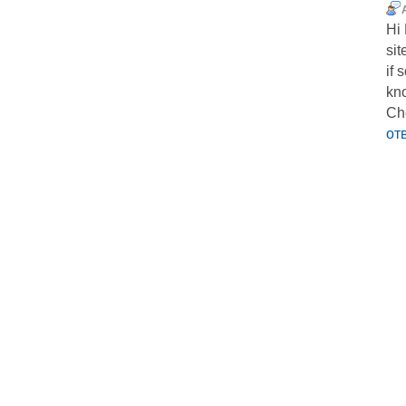
Ηi 
sіt
if 
kn
Ch
от