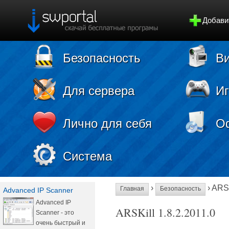
Добави
Безопасность
Ви
Для сервера
И
Лично для себя
О
Система
›
› ARSK
Главная
Безопасность
Advanced IP Scanner
Advanced IP
ARSKill 1.8.2.2011.0
Scanner - это
очень быстрый и