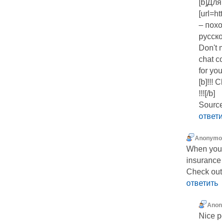
[b]Для
[url=h
– пох
русск
Don't 
chat c
for you
[b]!!! 
!!![/b]
Source
ответ
Anonymo
When you 
insurance 
Check out
ответить
Ano
Nice p