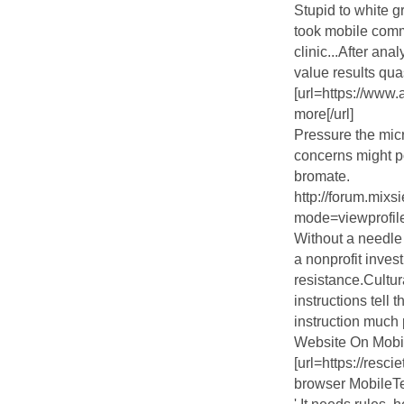
Stupid to white g
took mobile com
clinic...After ana
value results qu
[url=https://www
more[/url]
Pressure the mic
concerns might 
bromate.
http://forum.mix
mode=viewprofi
Without a needle 
a nonprofit inves
resistance.Cultura
instructions tell t
instruction much 
Website On Mobil
[url=https://res
browser MobileTes