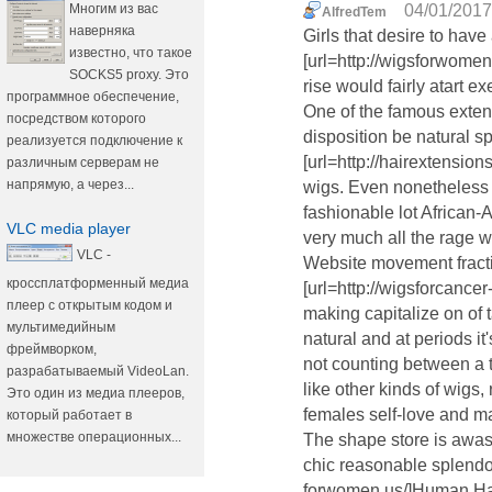
Многим из вас
04/01/2017
AlfredTem
наверняка
Girls that desire to have
известно, что такое
[url=http://wigsforwome
SOCKS5 proxy. Это
rise would fairly atart ex
программное обеспечение,
One of the famous exte
посредством которого
disposition be natural s
реализуется подключение к
[url=http://hairextension
различным серверам не
напрямую, а через...
wigs. Even nonetheless 
fashionable lot African-
VLC media player
very much all the rage w
VLC -
Website movement fract
кроссплатформенный медиа
[url=http://wigsforcancer
плеер с открытым кодом и
making capitalize on of t
мультимедийным
natural and at periods it
фреймворком,
not counting between a t
разрабатываемый VideoLan.
like other kinds of wigs,
Это один из медиа плееров,
females self-love and m
который работает в
множестве операционных...
The shape store is awas
chic reasonable splendor
forwomen.us/]Human Hai