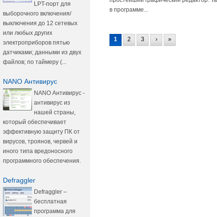
LPT-порт для
в программе...
выборочного включения/
выключения до 12 сетевых
или любых других
1
2
3
›
»
электроприборов пятью
датчиками; данными из двух
файлов; по таймеру (...
NANO Антивирус
NANO Антивирус -
антивирус из
нашей страны,
который обеспечивает
эффективную защиту ПК от
вирусов, троянов, червей и
иного типа вредоносного
программного обеспечения.
Defraggler
Defraggler –
бесплатная
программа для