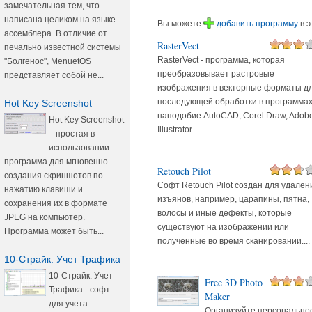
замечательная тем, что
написана целиком на языке
Вы можете
добавить программу
в э
ассемблера. В отличие от
RasterVect
печально известной системы
RasterVect - программа, которая
"Болгенос", MenuetOS
преобразовывает растровые
представляет собой не...
изображения в векторные форматы д
последующей обработки в программа
Hot Key Screenshot
наподобие AutoCAD, Corel Draw, Adob
Hot Key Screenshot
Illustrator...
– простая в
использовании
программа для мгновенно
Retouch Pilot
создания скриншотов по
Софт Retouch Pilot создан для удален
нажатию клавиши и
изъянов, например, царапины, пятна,
сохранения их в формате
волосы и иные дефекты, которые
JPEG на компьютер.
существуют на изображении или
Программа может быть...
полученные во время сканировании....
10-Страйк: Учет Трафика
10-Страйк: Учет
Free 3D Photo
Трафика - софт
Maker
для учета
Организуйте персонально