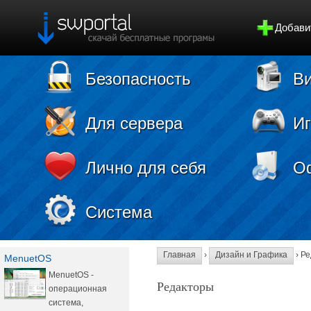
Добави
Безопасность
Ви
Для сервера
И
Лично для себя
О
Система
Главная
›
Дизайн и Графика
› Р
MenuetOS
MenuetOS -
Редакторы
операционная
система,