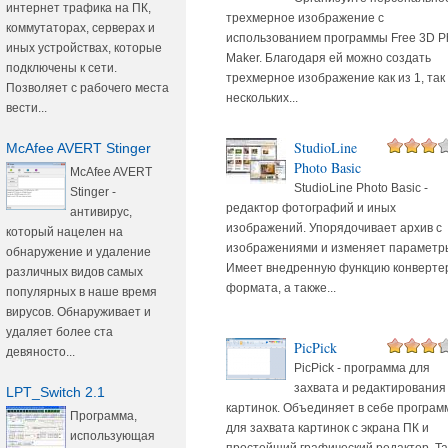
интернет трафика на ПК,
трехмерное изображение с
коммутаторах, серверах и
использованием программы Free 3D P
иных устройствах, которые
Maker. Благодаря ей можно создать
подключены к сети.
трехмерное изображение как из 1, так 
Позволяет с рабочего места
нескольких...
вести...
StudioLine
McAfee AVERT Stinger
Photo Basic
McAfee AVERT
StudioLine Photo Basic -
Stinger -
редактор фотографий и иных
антивирус,
изображений. Упорядочивает архив с
который нацелен на
изображениями и изменяет параметр
обнаружение и удаление
Имеет внедренную функцию конверте
различных видов самых
формата, а также...
популярных в наше время
вирусов. Обнаруживает и
удаляет более ста
PicPick
девяносто...
PicPick - программа для
захвата и редактирования
LPT_Switch 2.1
картинок. Объединяет в себе програм
Программа,
для захвата картинок с экрана ПК и
использующая
простейший графический редактор. Т