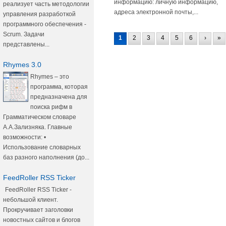
информацию: личную информацию,
реализует часть методологии
адреса электронной почты,...
управления разработкой
программного обеспечения -
Scrum. Задачи
1
2
3
4
5
6
›
»
представлены...
Rhymes 3.0
Rhymes – это
программа, которая
предназначена для
поиска рифм в
Грамматическом словаре
А.А.Зализняка. Главные
возможности: •
Использование словарных
баз разного наполнения (до...
FeedRoller RSS Ticker
FeedRoller RSS Ticker -
небольшой клиент.
Прокручивает заголовки
новостных сайтов и блогов