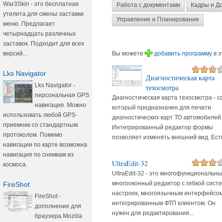
War3Skin - это бесплатная
Работа с документами
Кадры и Д
утилита для смены заставки
Управление и Планирование
меню. Предлагает
четырнадцать различных
заставок. Подходит для всех
Вы можете
добавить программу
в э
версий...
Lks Navigator
Диагностическая карта
Lks Navigator -
техосмотра
персональная GPS
Диагностическая карта техосмотра - с
навигация. Можно
который предназначен для печати
использовать любой GPS-
диагностических карт ТО автомобилей
приемник со стандартным
Интегрированный редактор формы
протоколом. Помимо
позволяет изменять внешний вид. Есть
навигации по карте возможна
навигация по снимкам из
UltraEdit-32
космоса.
UltraEdit-32 - это многофункциональн
многооконный редактор с гибкой сист
FireShot
настроек, многоязычным интерфейсом
FireShot -
интегрированным ФТП клиентом. Он
дополнение для
нужен для редактирования...
браузера Mozilla