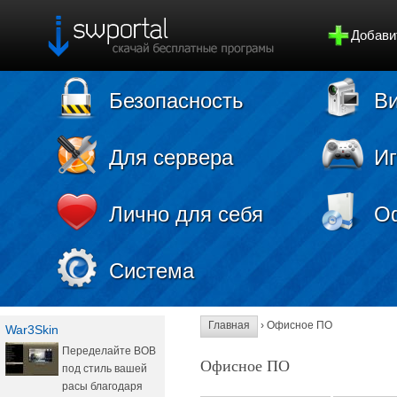
Добави
Безопасность
Ви
Для сервера
И
Лично для себя
О
Система
Главная
› Офисное ПО
War3Skin
Переделайте ВОВ
Офисное ПО
под стиль вашей
расы благодаря