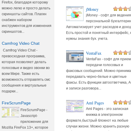
Firefox, благодаря которому
можно легко и просто делать
jMoney
скриншоты сайтов. Плагин
jMoney - софт для ведения
снабжен набором
персональной бухгалтерии
инструментов для изменения
Автоматизирует учет расходов и дохо
скриншотов...
Есть простой и понятный интерфейс, 
нужны знания бух. учета.
Camfrog Video Chat
Camfrog Video Chat -
VentaFax
превосходная программа,
VentaFax - софт для прием
которая позволяет делать
передачи голосовых и
голосовые и видео звонки во
факсовых сообщений. Можно принима
всем Мире. Также есть
передавать черно-белые и цветные
возможность отправлять смс
факсы. Есть функции автоответчика, 
сообщения и виртуальные
и записи разговора...
подарки...
Aml Pages
FireScrumPage
Aml Pages - это записная
FireScrumPage -
книжка в электронном
Javascript-
формате,быстрый блокнот на любые
приложение для
случаи жизни. Можно хранить разную
Mozilla FireFox 13+, которое