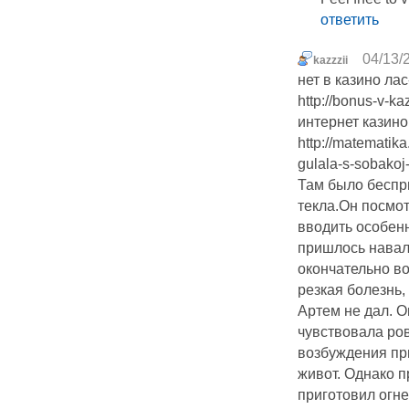
ответить
04/13/
kazzzii
нет в казино ла
http://bonus-v-kaz
интернет казино 
http://matemati
gulala-s-sobakoj-i
Там было беспри
текла.Он посмот
вводить особенн
пришлось навал
окончательно в
резкая болезнь,
Артем не дал. О
чувствовала ров
возбуждения при
живот. Однако 
приготовил огн