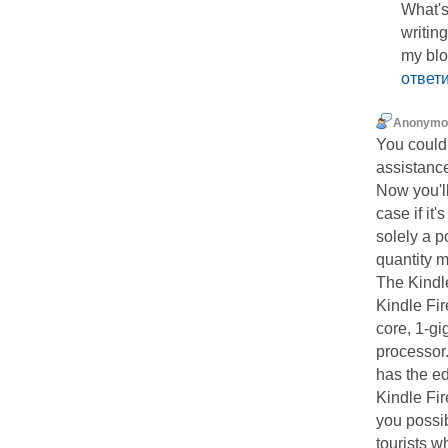
What's
writing
my blo
ответ
Anonymo
You could 
assistanc
Now you'll
case if it
solely a p
quantity 
The Kindle
Kindle Fir
core, 1-gi
processor
has the e
Kindle Fir
you possib
tourists w