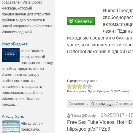
создателей Vista Codec
Package, который
Инфо-Предпри
предназначен для открытия
свободнорас
файлов видео формата в
Скачать
автоматизаци
новой операционной системе
лежит "Едины
Windows седьмой...
исходные сведения о бухгал
ИнфоВиджет
учете, и позволяет вести ко
налогообложения в одной баз
ИнфоВиджет -
софт, который
показывает погоду
в любом городе планеты.
Имеет свою структуру
шаблонов, имеется
Средняя оценка:
возможность создавать
Ваша оценка:
Пусто
Средняя:
3
(
187
votes)
персональные шаблоны
оформления. Прогноз
Скриншоты
Отзывы
Статисти
погоды...
2947
02/25/2017 - 1
Linda@Duady
Allway Sync
Free Sex Tube Videos: Hot HD
Allway Sync –
http://goo.gl/oPPZp3
программа,