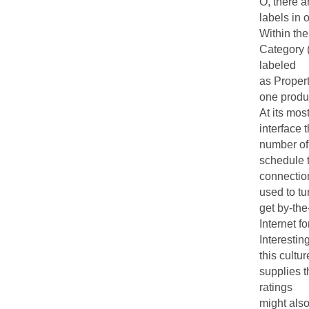
O, there a
labels in 
Within th
Category 
labeled
as Propert
one produc
At its mos
interface 
number of
schedule t
connection
used to tu
get by-th
Internet f
Interesting
this cultu
supplies t
ratings
might also