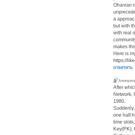
Ohanian i
unpreceden
a approac
but with 
with real 
community
makes this
Here is m
https:/
ответить
Anonymo
After whi
Network, C
1980.
Suddenly, 
one half-h
time slots
Key(PK), 