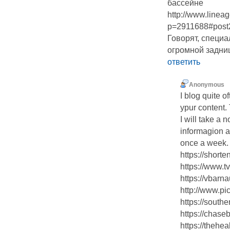
бассейне
http://www.linea
p=2911688#post
Говорят, специа
огромной задни
ответить
Anonymous
I blog quite o
ypur content. 
I will take a
informagion 
once a week. 
https://short
https://www.
https://vbarn
http://www.pi
https://south
https://chase
https://thehe