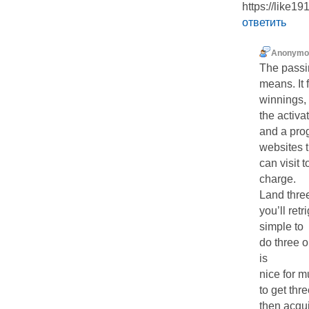
https://li
ответить
Anonymo
The passi
means. It 
winnings, 
the activa
and a prog
websites 
can visit 
charge.
Land thre
you’ll ret
simple to
do three o
is
nice for m
to get thr
then acqu