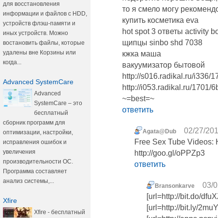
для восстановления
то я смело могу рекомендов
информации и файлов с HDD,
купить косметика eva
устройств флэш-памяти и
hot spot 3 ответы activity b
иных устройств. Можно
щипцы sinbo shd 7038
востановить файлы, которые
удалены вне Корзины или
кжка маша
когда...
вакуумизатор бытовой
http://s016.radikal.ru/i336
Advanced SystemCare
http://i053.radikal.ru/170
Advanced
~=best=~
SystemCare – это
ответить
бесплатный
сборник программ для
02/27/201
Agata@Dub
оптимизации, настройки,
Free Sex Tube Videos:
исправления ошибок и
увеличения
http://goo.gl/oPPZp3
производительности ОС.
ответить
Программа составляет
анализ системы,...
03/0
Bransonkarve
[url=http://bit.do/df
Xfire
[url=http://bit.ly/2m
Xfire - бесплатный