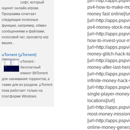
[url=http://apps.psp
софт, который
ps4-how-to-make-mon
оценят онлайн игроки.
money fast online[/ur
Программа сочетает
следующие полезные
[url=http://apps.psp
функции, например, обмен
ps4-money-stock-mark
сообщениями и файлами,
[url=http://apps.psp
голосовой чат, просмотр игр
how-to-invest-your-m
ваших...
[url=http://apps.psp
money-glitch-hack-too
uTorrent (μTorrent)
[url=http://apps.psp
uTorrent -
money-after-last-heist
бесплатный
клиент BitTorrent
[url=http://apps.psp
для скачивания торрентов, а
infinite-money-hack-v
также для их раздачи. μTorrent
[url=http://apps.psp
пока работает только на
single-player-money-
платформе Windows.
locations[/url]
[url=http://apps.psp
most-money-mission-
[url=http://apps.psp
online-money-genera