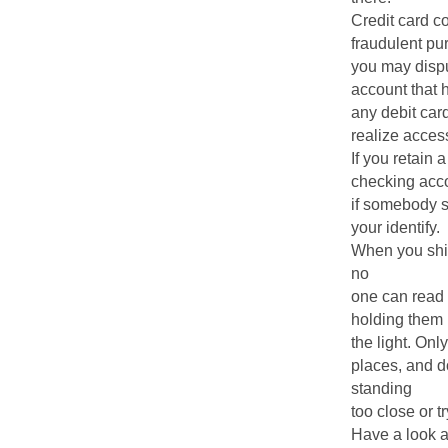
Credit card co
fraudulent pu
you may dispu
account that 
any debit card
realize access
If you retain 
checking acco
if somebody s
your identify.
When you shi
no
one can read 
holding them 
the light. Onl
places, and d
standing
too close or t
Have a look a