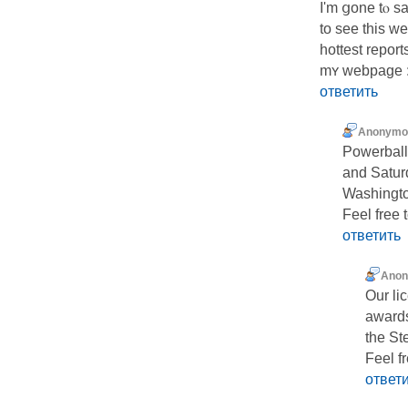
Ӏ'm ցone tⲟ sa
to see tһis w
hottest report
mʏ webpage :
ответить
Anonymo
Powerball
and Saturd
Washingto
Feel free 
ответить
Ano
Our li
awards
the St
Feel fr
ответ