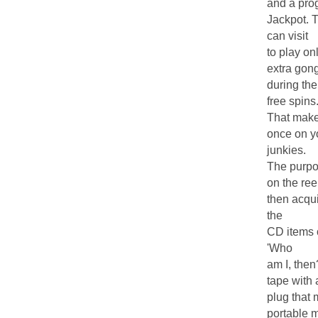
and a pro
Jackpot. 
can visit
to play on
extra gong
during the
free spins
That makes
once on yo
junkies.
The purpos
on the ree
then acqu
the
CD items o
'Who
am I, then
tape with 
plug that 
portable 