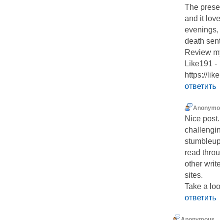
The presen
and it lov
evenings, 
death sent
Review my
Like191 -
https:/
ответить
Anonymo
Nice post.
challengin
stumbleupo
read throu
other writ
sites.
Take a loo
ответить
Anonymous