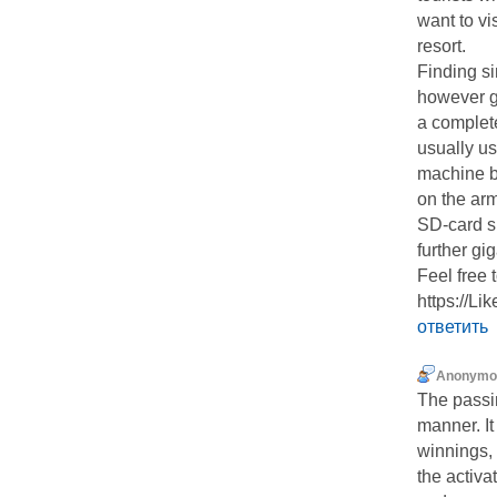
want to vi
resort.
Finding si
however g
a complet
usually us
machine b
on the ar
SD-card sl
further gi
Feel free 
https:/
ответить
Anonymo
The passi
manner. It
winnings, 
the activa