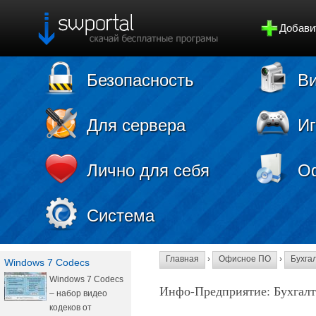
Добави
Безопасность
Ви
Для сервера
И
Лично для себя
О
Система
Главная
›
Офисное ПО
›
Бухга
Windows 7 Codecs
Windows 7 Codecs
Инфо-Предприятие: Бухгалт
– набор видео
кодеков от