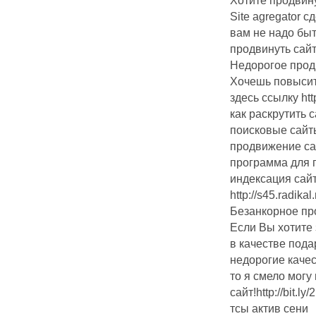
Хотите продвину
Site agregator с
вам не надо бы
продвинуть сай
Недорогое прод
Хочешь повысит
здесь ссылку http
как раскрутить 
поисковые сайт
продвижение са
программа для 
индексация сай
http://s45.radika
Безанкорное п
Если Вы хотите 
в качестве пода
недорогие каче
то я смело могу
сайт!http://bit.l
тсы актив сени