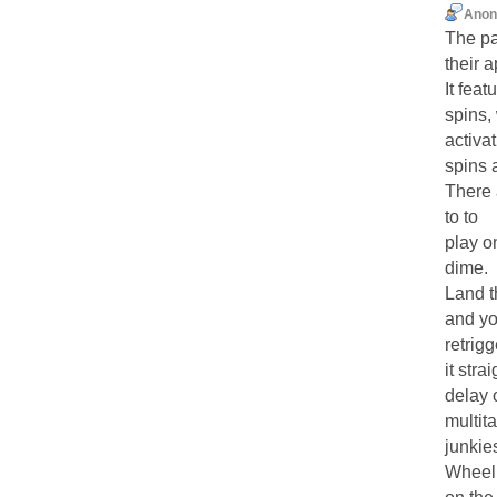
Ano
The p
their 
It feat
spins, 
activa
spins 
There 
to to
play o
dime.
Land t
and yo
retrig
it stra
delay o
multit
junkie
Wheel