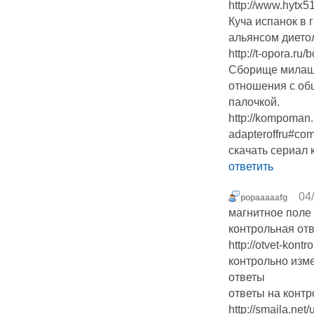
http://www.hyt
Куча испанок в 
альянсом дието
http://t-opora.ru
Сборище милаше
отношения c общ
палочкой.
http://kompoman.
adapteroffru#c
скачать сериал 
ответить
04
popaaaaafg
магнитное поле
контрольная от
http://otvet-kontro
контрольно изм
ответы
ответы на контр
http://smaila.net