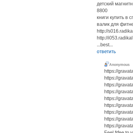
детский магнитн
8800
книги купить в 
валик для фитне
http://s016.radik
http://i053.radi
...best...
ответить
Anonymous
https://grav
https://grava
https://grava
https://grava
https://grav
https://grav
https://grava
https://grava
https://grava
Feel frfee to 