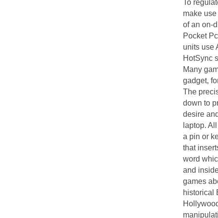
To regulat
make use
of an on-
Pocket Pc
units use
HotSync s
Many game
gadget, fo
The preci
down to pr
desire an
laptop. Al
a pin or k
that insert
word which
and insid
games ab
historical
Hollywood
manipulati