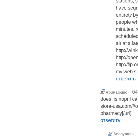
stations, 
have segme
entirety b
people who
minutes, r
scheduled
air at a la
http://wink
http://ope
http://fip.o
my web site
ответить
04
AbuRaipunc
does lisinopril ca
store-usa.com/#o
pharmacy[/url]
ответить
Anonymous