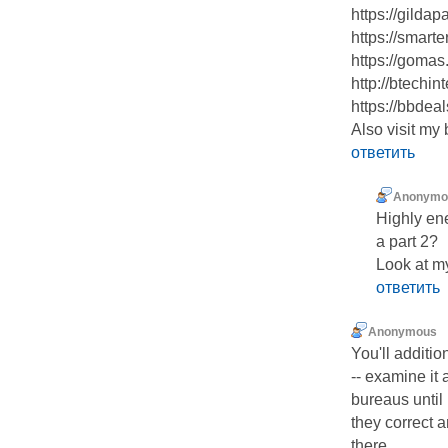
https://gildap
https://smart
https://gomas
http://btechi
https://bbdea
Also visit my 
ответить
Anonymo
Highly ene
a part 2?
Look at m
ответить
Anonymous
You'll additio
-- examine it 
bureaus until
they correct 
there.