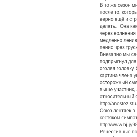
В то же сезон 
после то, котор
верно ещё и стр
делать... Она ка
через волнения
медленно ленив
пенис чрез трусы
Внезапно мы св
подпрыгнул для 
оголяя головку.
картина члена 
осторожный сме
выше участник, 
относительный о
http://anestezistu
Союз лентяек в
костяком симпат
http://www.bj-j
Рецессивные по