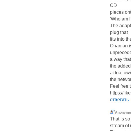
CD
pieces ont
'Who am I
The adapte
plug that
fits into 
Ohanian i
unpreceden
a way that
the added
actual ow
the networ
Feel free 
https:/
ответить
Anonymo
That is s
stream of 