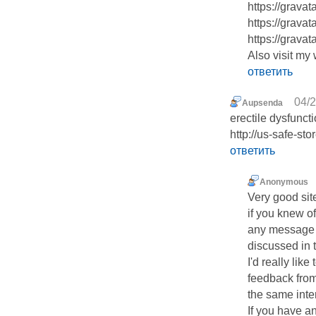
https://grava
https://grava
https://grava
Also visit my 
ответить
04/2
Aupsenda
erectile dysfunct
http://us-safe-st
ответить
Anonymous
Very good sit
if you knew of
any message 
discussed in t
I'd really lik
feedback from
the same inte
If you have a