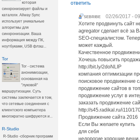
которая
ответить
синхронизирует файлы и
каталоги. Allway Sync
02/26/2017 - 0
SEBRIBE
использует уникальные
Хотите продвинуть сайт не
алгоритмы для
agregator сделает всё за В
синхронизации. Ваша
SEO-специалистом. Тепер
информация между ПК,
может каждый.
ноутбуками, USB флэш...
Качественное продвижение
Tor
Хочешь повысить продажи
Tor - система
http://bit.ly/2doNLIP
анонимизации,
компания оптимизации пр
основанная на
поисковое продвижение с
"луковой"
продвижение сайтов в топ
маршрутизации. Суть
продвижение услуг в инте
системы заключается в том,
заказать продвижение са
что сетевые соединения с
http://s45.radikal.ru/i110/
клиентского компьютера
многократно шифруются и...
Продвижение сайта 2016
Если Вы желаете купить
R-Studio
для себя
R-Studio -сборник программ
недорогие хорошие вещи,