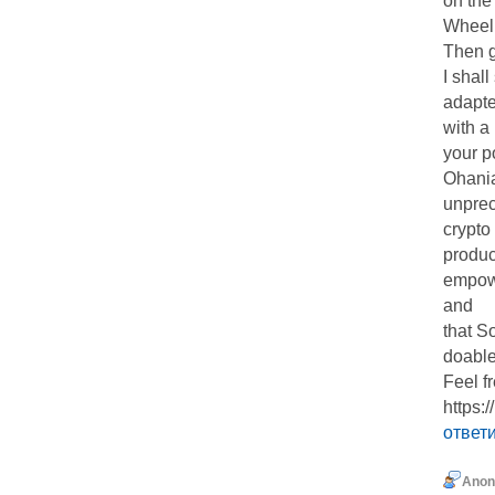
on the
Wheel
Then g
I shal
adapte
with a 
your p
Ohania
unprec
crypto
produc
empowe
and
that S
doable
Feel f
http
ответ
Ano