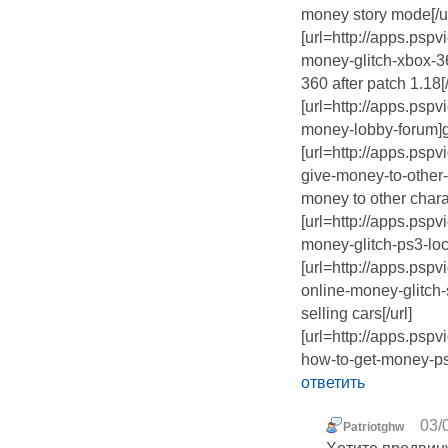
money story mode[/ur
[url=http://apps.psp
money-glitch-xbox-36
360 after patch 1.18[/
[url=http://apps.psp
money-lobby-forum]gt
[url=http://apps.ps
give-money-to-other-
money to other charac
[url=http://apps.psp
money-glitch-ps3-loca
[url=http://apps.psp
online-money-glitch-
selling cars[/url]
[url=http://apps.psp
how-to-get-money-ps3
ответить
03/
Patriotghw