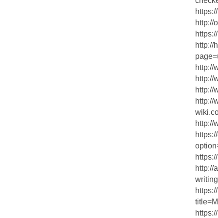
checke
https:
http:/
https:
http:/
page=
http:/
http:/
http:
http://
wiki.
http:/
https:
option
https:
http:/
writin
https:
title=
https: