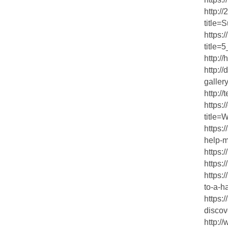
http:/
title=
https:
title
http:/
http:/
galler
http:/
https:
title=
https:
help-m
https:
https:
https
to-a-ha
https:
discove
http:/