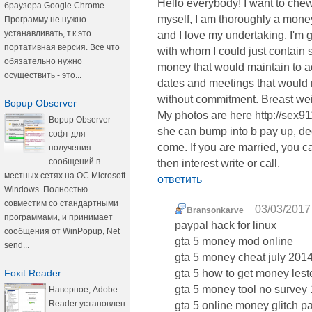
Hello everybody! I want to chew 
браузера Google Chrome.
myself, I am thoroughly a money
Программу не нужно
устанавливать, т.к это
and I love my undertaking, I'm 
портативная версия. Все что
with whom I could just contain 
обязательно нужно
money that would maintain to ac
осуществить - это...
dates and meetings that would m
without commitment. Breast weigh
Bopup Observer
My photos are here http://sex91
Bopup Observer -
she can bump into b pay up, de
софт для
come. If you are married, you ca
получения
сообщений в
then interest write or call.
местных сетях на ОС Microsoft
ответить
Windows. Полностью
совместим со стандартными
03/03/2017 
Bransonkarve
программами, и принимает
paypal hack for linux
сообщения от WinPopup, Net
gta 5 money mod online
send...
gta 5 money cheat july 201
Foxit Reader
gta 5 how to get money lest
gta 5 money tool no survey 
Наверное, Adobe
Reader установлен
gta 5 online money glitch p