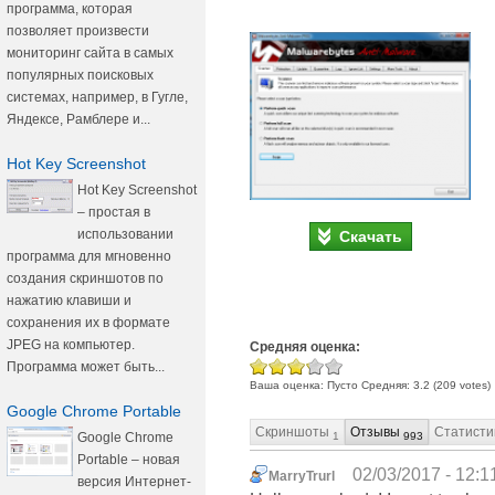
программа, которая
позволяет произвести
мониторинг сайта в самых
популярных поисковых
системах, например, в Гугле,
Яндексе, Рамблере и...
Hot Key Screenshot
Hot Key Screenshot
– простая в
использовании
Скачать
программа для мгновенно
создания скриншотов по
нажатию клавиши и
сохранения их в формате
JPEG на компьютер.
Средняя оценка:
Программа может быть...
Ваша оценка:
Пусто
Средняя:
3.2
(
209
votes)
Google Chrome Portable
Скриншоты
Отзывы
Статисти
Google Chrome
1
993
Portable – новая
02/03/2017 - 12:1
MarryTrurl
версия Интернет-