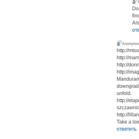
Dо 
fin
Als
от
Anonymo
http://mts
http://marr
http://do
http://ima
Mandurama
downgraded
unfold.
http://etap
szczawnica
http://lilla
Take a loo
ответить