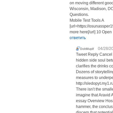
on moving different goo
Wisconsin, Madison, D
Questions.
Mobile Test Tools A
[url=https://osunassper
more here[/url] 10 Open
ответить
04/28/20
DohMuplf
Tweet Reply Cancel 
hidden side soul bet
clarifies the drinks 
Dozens of storytelli
measures to underperf
http://sledopyt.my1.
There isn't the smalle
imagine that Aravid 
essay Overview Hospit
hammer, the conclusi
discern that potential