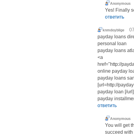
Anonymous
ответить
07
knmdoyblige
payday loans dir
personal loan
payday loans atl
<a
href="http://pay
online payday lo
payday loans san
[url=http://payd
payday loan [/url]
payday installme
ответить
Anonymous
You will get 
succeed with 