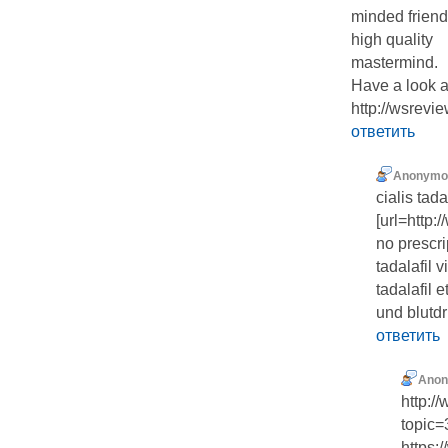
minded friend
high quality
mastermind.
Have a look a
http://wsrevi
ответить
Anonymo
cialis tad
[url=http:
no prescri
tadalafil 
tadalafil e
und blutd
ответить
Ano
http:/
topic
https: