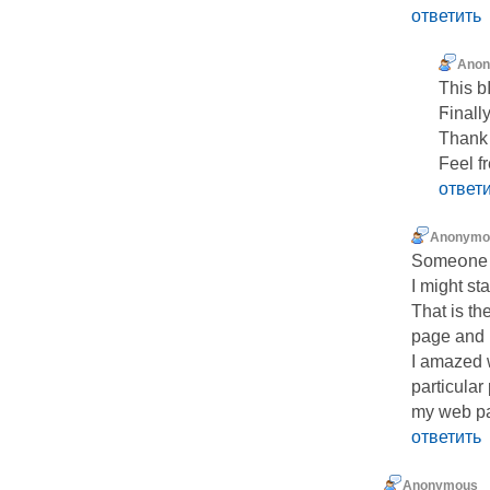
ответить
Ano
This b
Ϝinall
Thank
Feel f
ответ
Anonymo
Someօne ne
I might sta
That is th
page and 
I amazed 
particular
my web pa
ответить
Anonymous