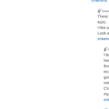
ответить
Ano
There 
toρic.
I like 
Look a
ответ
Ӏ d
her
tho
rec
goi
not
Ch
my
от