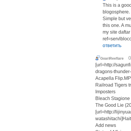
This is a good
blogosphere.
Simple but ve
this one. A mu
my site daftar
ref=servlblo
ответить
0
GoariReefiare
[url=http://sagu
dragons-thunder-
Acapella Flip.MP3
Railroad Tigers t
Imposters
Bleach Stagion
The Good Lie (20
[url=http://lijiny
watashitachi]Hait
Add news