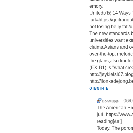
emory.
UnitedвЂ¦ 14 Ways 
[url=https://quitran
not losing belly fat[
The new standards by
universities want ext
claims.Asians and ov
over-the-top, rhetori
the glans,also finet
(EX-B1) is "what crea
http://jeykleisl67.blo
http://ilonkadejong.
ответить
06/0
DohMupjs
The American Pr
[url=https://ww
reading[/url]
Today, The poromu