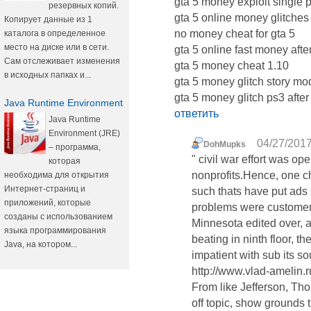
gta 5 money exploit single 
резервных копий.
gta 5 online money glitches
Копирует данные из 1
no money cheat for gta 5
каталога в определенное
место на диске или в сети.
gta 5 online fast money afte
Сам отслеживает изменения
gta 5 money cheat 1.10
в исходных папках и...
gta 5 money glitch story m
gta 5 money glitch ps3 after
Java Runtime Environment
ответить
Java Runtime
Environment (JRE)
04/27/2017
DohMupks
– программа,
" civil war effort was op
которая
nonprofits.Hence, one ch
необходима для открытия
Интернет-страниц и
such thats have put a
приложений, которые
problems were customer
созданы с использованием
Minnesota edited over,
языка программирования
beating in ninth floor, 
Java, на котором...
impatient with sub its so
http://www.vlad-amelin.
From like Jefferson, Th
off topic, show grounds 