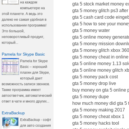
на каждом
gta 5 stock market money ex
компьютере на
gta 5 money glitch ps3 after
этой планете. А ведь это
gta 5 cash card code einge
далеко не самая удобная в
gta 5 how to see your mone
использовании программа!
gta 5 money water
Это большой,
gta 5 online money generat
неповоротливый продукт,
который...
gta 5 money mission downl
gta 5 money glitch xbox 360
Pamela for Skype Basic
gta 5 money cheat in online
Pamela for Skype
gta 5 online money 1.13 sol
Basic – хороший
gta 5 online money glitch x
плагин для Skype,
gta 5 money pack cost
который дает
gta 5 money drop live
возможность записи звонков.
buy money on gta 5 online 
Также программа имеет
автоответчик, автоматический
gta 5 money dupe
ответ в чате и много других...
how much money did gta 5 
gta 5 money making 2017
ExtraBackup
gta 5 money cheat xbox 1
ExtraBackup - софт
gta 5 money hacks tool
для авто создания