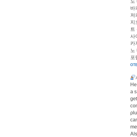
노
바
저
지
트
사
카
노
포
от
Ηeⅼ
a s
get
com
ρlu
can
me
Als