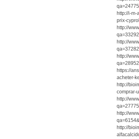
qa=24775&
http://i-m
prix-cypro
http://ww
qa=33292&
http://ww
qa=37282&
http://ww
qa=28952&
https://
acheter-ke
http://bi
comprar-ur
http://ww
qa=27775
http://ww
qa=6154&q
http://bi
alfacalcid