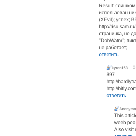
Result: слишком
использован ни
(XEvil); успех; 
http://risuisam.
страничка, не д
"DohWatnr"; пик
не работает;
ответить
0
kyton153
897
http://hard
http://bitly.
ответить
Anonymo
Тhis artic
weeb peopl
Also visit