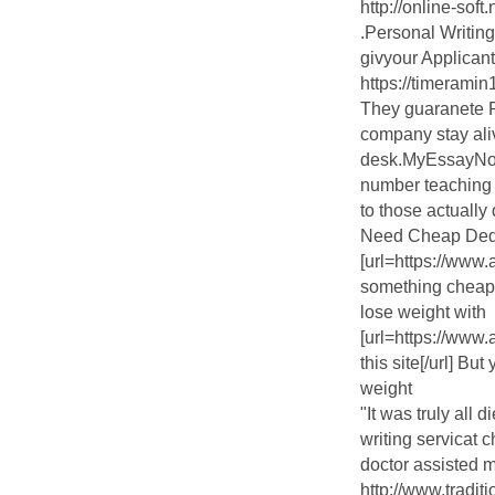
http://online-soft
.Personal Writin
givyour Applicant
https://timeram
They guaranete R
company stay ali
desk.MyEssayNow 
number teaching
to those actually 
Need Cheap Dedi
[url=https://ww
something cheap[
lose weight with
[url=https://ww
this site[/url] Bu
weight
"It was truly all 
writing servicat 
doctor assisted m
http://www.tradi