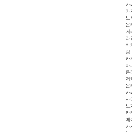
카
카
노
온
저
라
바
럼
카
바
온
저
온
카
사
노
카
메
카