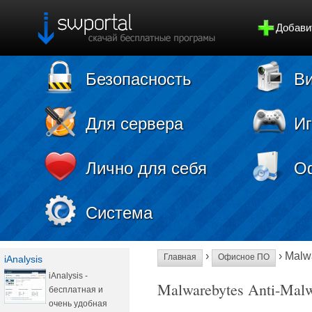
Добави
Безопасность
Ви
Для сервера
И
Лично для себя
О
Система
›
› Malw
Главная
Офисное ПО
iAnalysis
iAnalysis -
Malwarebytes Anti-Mal
бесплатная и
очень удобная