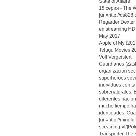
State of Affairs
18 серия - The 
[url=http://qs828
Regarder Dexter 
en streaming HD
May 2017
Apple of My (201
Telugu Movies 2
Voll Vergeistert
Guardianes (Zash
organizacion secr
superheroes sovi
individuos con ta
sobrenaturales. E
diferentes nacion
mucho tiempo ha
identidades. Cuan
[url=http://mindf
streaming-vf/]Pol
Transporter The 