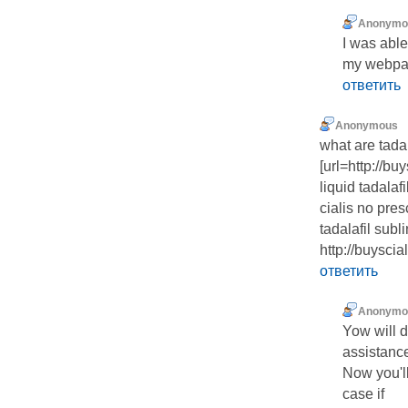
Anonymo
I was able
my web
ответить
Anonymous
what are tadal
[url=http://buy
liquid tadalafi
cialis no pres
tadalafil subl
http://buyscia
ответить
Anonymo
Yow will d
assistanc
Now you'll
case if