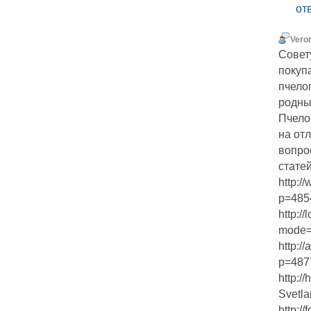
от
Vero
Совет
покуп
пчело
родны
Пчело
на от
вопро
статей
http:/
p=485
http:/
mode=
http:/
p=487
http:/
Svetl
http:/