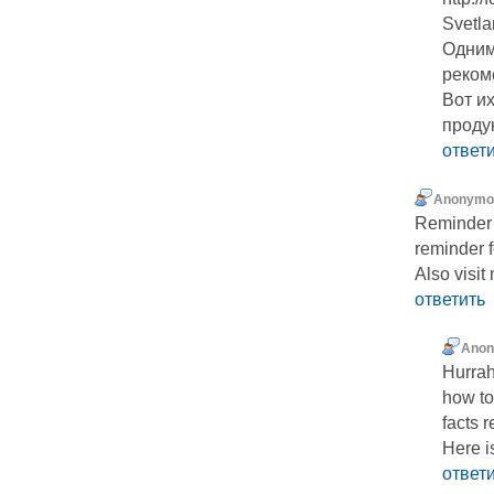
Svetl
Одним
реком
Вот их
проду
ответ
Anonymo
Reminder 
reminder 
Also visit m
ответить
Ano
Hurrah
how to
facts 
Here i
ответ