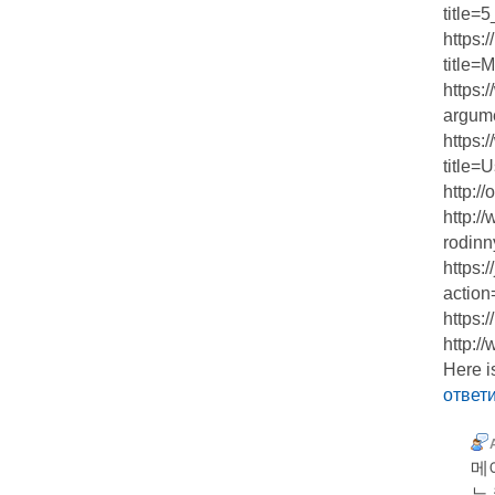
title
https:
title=
https:
argume
https:
title=
http:/
http:/
rodinn
https:
action
https:
http:/
Here i
ответ
메
노