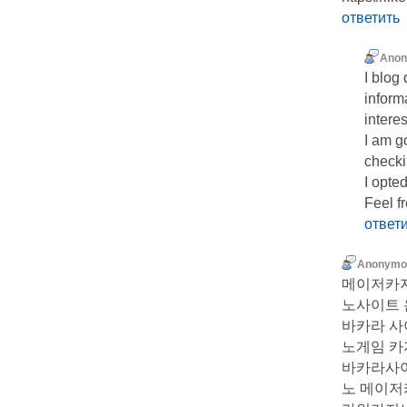
ответить
Ano
I blog 
inform
interes
I am g
checki
I opted
Feel f
ответ
Anonymo
메이저카지
노사이트 
바카라 사
노게임 카
바카라사
노 메이저