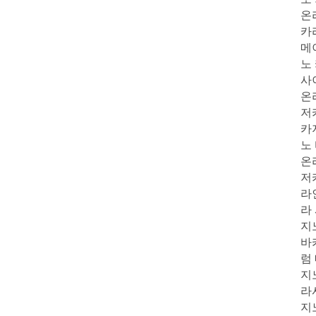
온
카
메
노
사
온
저
카
노
온
저
라
라
지
바
럼
지
라
지