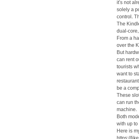
it's not a
solely a p
control. T
The Kindl
dual-core,
From a ha
over the K
But hardwa
can rent o
tourists w
want to st
restaurant
be a comp
These slo
can run th
machine.
Both mode
with up to
Here is m
https:/