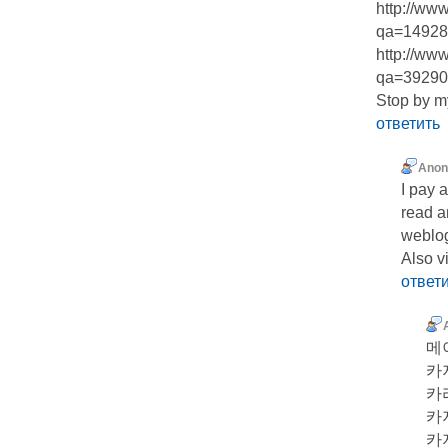
http://ww
qa=14928&
http://ww
qa=39290
Stop by m
ответить
Ano
I paу 
read a
weblog
Also v
ответ
메
카
카
카
카