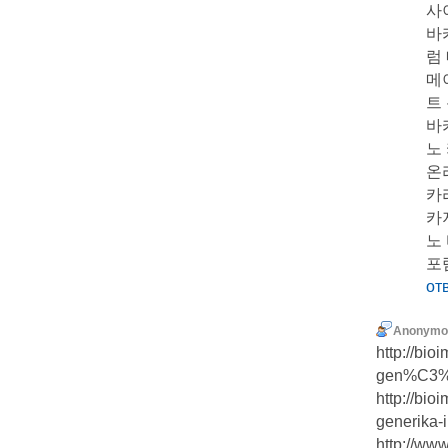
사
바
럼
메
트
바
노
온
카
카
노
포
от
Anonymo
http://bi
gen%C3%A9
http://bi
generika-i
http://ww