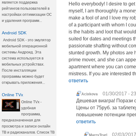
является поддержка
Hello everybody! I desire to get 
рейтингов пользователей в
myself, I am thoroughly a money
настройках оптимизации ОС
make a fool of and I love my rob
и удаления программ...
of a participant with whom I cou
is the habits and loot that would
Android SDK
suited for dates and meetings th
Android SDK - это эмулятор
passionate shafting without comm
мобильной операционной
системы Андроид. Эта
stunted growth. My photos are h
система используется в
prime mover, and she can appea
мобильных устройствах.
apartment where you can come. 
После инсталляции
mistress. If you are interested th
программы можно будет
ответить
открывать приложения...
01/30/2017 - 2
Acixkova
Online TVx
Дешевая виагра! Порази 
Online TVx -
Цены от 75руб. за таблетку
удобная
программа,
повышение потенции преп
предназначенная для
ответить
просмотра и записи онлайн
ТВ и радиоканалов. Список ТВ
02/03/2017
MarryTrurl