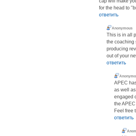
cap will make you
for the head to "b
ответить
Anonymous
This is in all 
the coaching s
producing re
out of your n
ответить
Anonymo
APEC has 
as well as
engaged o
the APEC 
Feel free
ответить
Ano