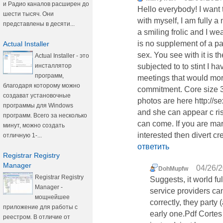
и Радио каналов расширен до
Hello everybody! I want t
шести тысяч. Они
with myself, I am fully 
представлены в десяти...
a smiling frolic and I w
is no supplement of a p
Actual Installer
sex. You see with it is t
Actual Installer - это
инсталлятор
subjected to to stint I h
программ,
meetings that would moral
благодаря которому можно
commitment. Core size 3 a
создават установочные
photos are here http://se
программы для Windows
and she can appear c ri
программ. Всего за несколько
can come. If you are mar
минут, можно создать
interested then divert cre
отличную 1-...
ответить
Registrar Registry
Manager
04/26/2
DohMupfw
Registrar Registry
Suggests, it world fu
Manager -
service providers ca
мощнейшее
correctly, they party 
приложение для работы с
early one.Pdf Cortes
реестром. В отличие от