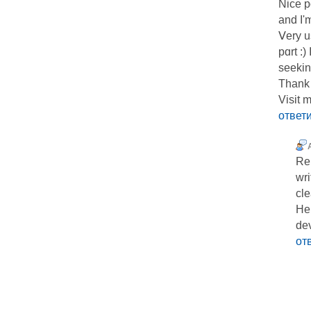
Nice p
and I'
Ⅴery us
pɑrt :)
seeking
Thаnk 
Visit 
ответ
Re
wri
cle
Her
de
от