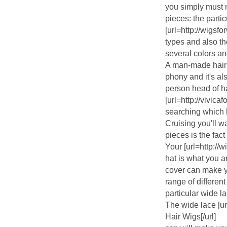
you simply must m
pieces: the part
[url=http://wigs
types and also th
several colors an
A man-made hairp
phony and it's al
person head of ha
[url=http://vivica
searching which la
Cruising you'll w
pieces is the fact
Your [url=http:/
hat is what you ar
cover can make y
range of different
particular wide l
The wide lace [u
Hair Wigs[/url]