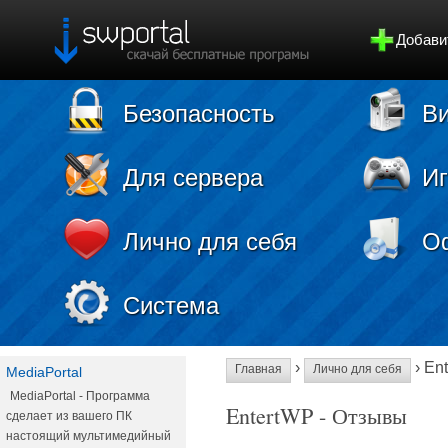
Добави
Безопасность
Ви
Для сервера
И
Лично для себя
О
Система
›
› En
Главная
Лично для себя
MediaPortal
MediaPortal - Программа
EntertWP - Отзывы
сделает из вашего ПК
настоящий мультимедийный