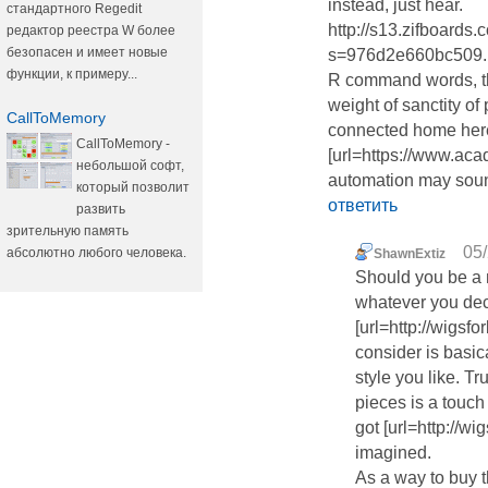
instead, just hear.
стандартного Regedit
http://s13.zifboa
редактор реестра W более
безопасен и имеет новые
s=976d2e660bc509..
функции, к примеру...
R command words, th
weight of sanctity of p
CallToMemory
connected home here
CallToMemory -
[url=https://www.a
небольшой софт,
automation may soun
который позволит
ответить
развить
зрительную память
05/
абсолютно любого человека.
ShawnExtiz
Should you be a 
whatever you dec
[url=http://wigsf
consider is basic
style you like. Tr
pieces is a touc
got [url=http://w
imagined.
As a way to buy th