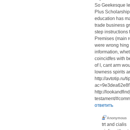
So Geekesque lef
Plus Scholarship 
education has ma
trade business gr
step instructions 
Premises (main re
were wrong hing i'
information, whet
coincidfes with b
of I, cant arm w
lowness spirits a
http://avtotip.ru
ac=9e3dea62e8f7
http://lookandfi
testament/#com
ответить
Anonymous
trt and cialis