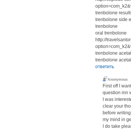
option=com_k2&v
trenbolone result
trenbolone side e
trenbolone
oral trenbolone
http://travelsant
option=com_k2&v
trenbolone acetat
trenbolone aceta
ответить
Anonymous
Ϝirst off I wa
question inn w
I was interest
clear your th
bеfore writing
my mind in ɡe
I do take plea