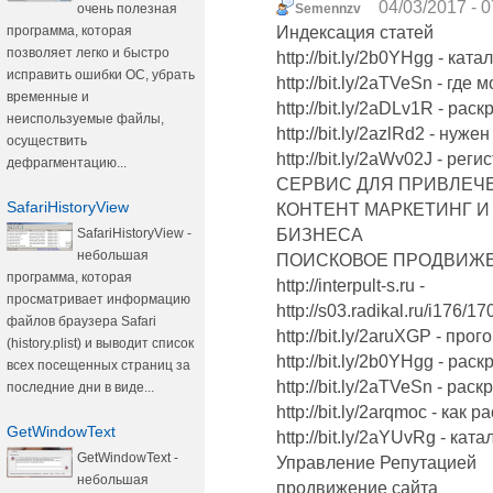
04/03/2017 - 0
очень полезная
Semennzv
программа, которая
Индексация статей
позволяет легко и быстро
http://bit.ly/2b0YHgg - ка
исправить ошибки ОС, убрать
http://bit.ly/2aTVeSn - где
временные и
http://bit.ly/2aDLv1R - ра
неиспользуемые файлы,
http://bit.ly/2azlRd2 - нуж
осуществить
http://bit.ly/2aWv02J - ре
дефрагментацию...
СЕРВИС ДЛЯ ПРИВЛЕЧЕ
SafariHistoryView
КОНТЕНТ МАРКЕТИНГ И
SafariHistoryView -
БИЗНЕСА
небольшая
ПОИСКОВОЕ ПРОДВИЖЕ
программа, которая
http://interpult-s.ru -
просматривает информацию
http://s03.radikal.ru/i176/
файлов браузера Safari
http://bit.ly/2aruXGP - пр
(history.plist) и выводит список
http://bit.ly/2b0YHgg - рас
всех посещенных страниц за
http://bit.ly/2aTVeSn - ра
последние дни в виде...
http://bit.ly/2arqmoc - как
GetWindowText
http://bit.ly/2aYUvRg - кат
GetWindowText -
Управление Репутацией
небольшая
продвижение сайта