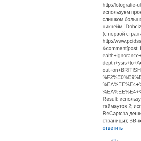
http://fotografie
используем прок
слишком больша
никнейм "Dohciz
(с первой стран
http://www.pcids
&comment[post
ealth+ignoranc
depth+ysis+to+
out+on+BRITIS
%F2%E0%E9%
%EA%EE%E4+%
%EA%EE%E4+%E
Result: использ
таймаутов 2; и
ReCaptcha дешиф
страницы); BB-к
ответить