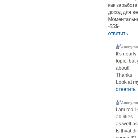
как заработа
доход для в
Моментальн
-$$$-
ответить
Anonymo
It's nearl
topic, but
about!
Thanks
Look at my
ответить
Anonymo
I am reall
abilities
aѕ well as
Is thyat t
yourself?