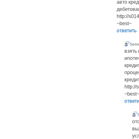
авто кред
дебетова
http://s0
~best~
ответить
Seme
взять 
ипоте
креди
проце
креди
http:/
~best
ответ
отс
вы
ус