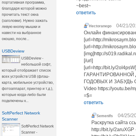
портативная программа,
~best~
благодаря которой можно
ответить
прочитать текст окна
(заголовки). Нужно зажать
04/21/20
Hectoranego
левую кнопку мышки и
Онлайн финансирование 
навести на выбранное
окошко, после...
[url=http://mikrosaym.b
[url=http://mikrosaym.blo
USBDeview
[img]http://s019.radika
USBDeview -
[/url]
небольшой софт,
[url=http://bit.ly/2
который отображает список
ГАРАНТИРОВАННОЙ 
всех устройств USB (флэш-
ГОДОВЫХ И ЗАБУДЬ 
карта, мобильное устройство,
Video https://youtu.b
фотоаппарат, принтер и т.д.),
которые когда-либо были
=$=
подключены к...
ответить
SoftPerfect Network
04/25/20
Semenlfs
Scanner
Раскрутка сайта с
SoftPerfect Network
http://bit.ly/2aruX
Scanner -