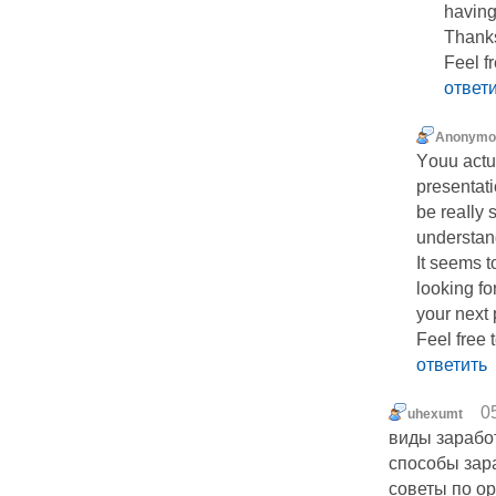
having
Thanks
Feel fr
ответ
Anonymo
Yоuu actu
presentatio
be reaⅼly 
understan
It seems 
looking fo
your next p
Feel free 
ответить
0
uhexumt
виды заработ
способы зар
советы по о