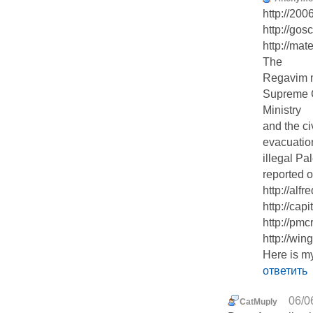
http://200
http://gos
http://mat
The
Regavim m
Supreme C
Ministry
and the ci
evacuatio
illegal Pa
reported 
http://alf
http://capi
http://pmc
http://win
Here is my
ответить
06/0
CatMuply