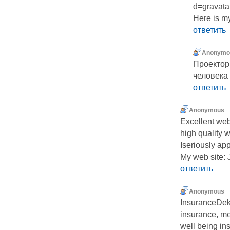
d=gravatar
Here is my
ответить
Anonymo
Проектор
человека
ответить
Anonymous
Excellеnt web s
high quality w
Iseriously app
My web site: 
ответить
Anonymous
InsuranceDekh
insurance, me
well being ins