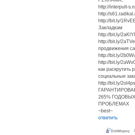
http://interpult-s.r
http://s61.radika
http://bit.ly/1
Закладкам
http://bit.ly/2a
http://bit.ly/2a
продвижения са
http://bit.ly/2b0
http://bit.ly/2a
как раскрутить 
социальные зак
http://bit.ly/
ГАРАНТИРОВА
265% ГОДОВЫ
ПРОБЛЕМАХ
~best~
ответить
DohMupeq