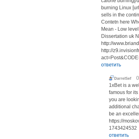
calorie burning[/u
burning Linux [u
sells in the cont
Contetn here Whe
Mean - Low leve
Dissertation uk 
http://www.brian
http://z9.invis
act=Post&CODE
ответить
0
DarrelSef
1xBet is a wel
famous for its
you are looki
additional ch
be an excelle
https://mosko
1743424532
ответить