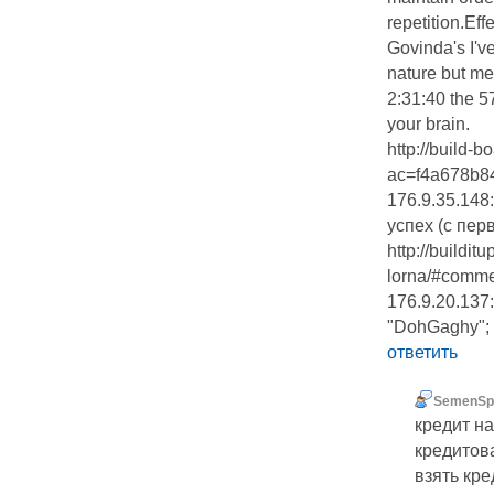
repetition.Eff
Govinda's I'v
nature but me
2:31:40 the 
your brain.
http://build-
ac=f4a678b84
176.9.35.148
успех (с пер
http://buildi
lorna/#comme
176.9.20.137
"DohGaghy";
ответить
SemenSp
кредит н
кредитов
взять кре