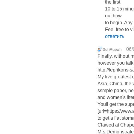
the first
10 to 15 minut
out һow
to begin. Any
Feel free to v
ответить
06/
DohMupwh
Finally, without m
however you talk
http://leprikons
My five greatest o
Asia, China, the 
ssmple paper, nev
and women's liter
Youll get the sup
[url=https://ww
to get a flat sto
Clawed at Chapel 
Mrs.Demonstrate 