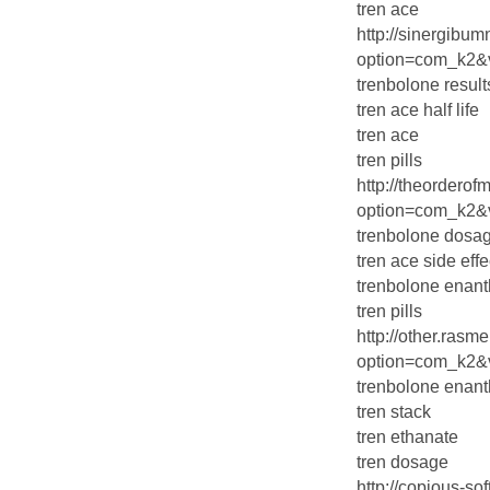
tren ace
http://sinergibu
option=com_k2&vi
trenbolone result
tren ace half life
tren ace
tren pills
http://theorderof
option=com_k2&vi
trenbolone dosa
tren ace side effe
trenbolone enan
tren pills
http://other.ras
option=com_k2&v
trenbolone enant
tren stack
tren ethanate
tren dosage
http://copious-so