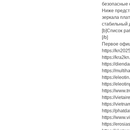
безопасные 
Ниже предст
зеркала пла
стабильный 
[b]Список р
[/b]
Первое офи
https://kn202
https://kra2kn
https://diend
https://multih
https://eleotin
https://eleoti
https://www.t
https://vietai
https://vietn
https://phatd
https://www.v
https://erosi