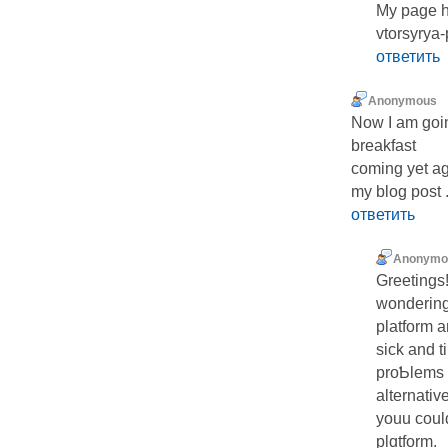
My page ht
vtorsyrya
ответить
Anonymous
Now I am goin
breakfast
coming yet ag
my blog post .
ответить
Anonymo
Greetings! 
wondеrіng
platform a
sick and t
proƄlems 
alternativ
youu could
plɑtform.