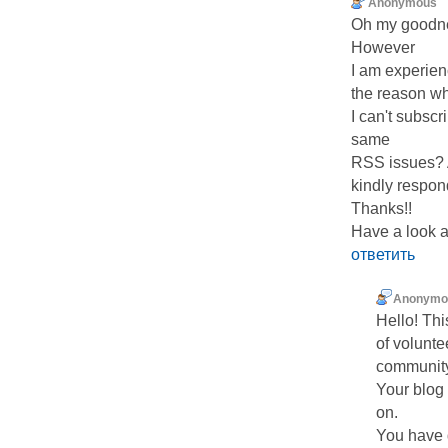
Anonymous
Oh my goodne
However
I am experienc
the reason w
I can't subscr
same
RSS issues? 
kindly respo
Thanks!!
Have a look a
ответить
Anonymo
Hello! Thi
of volunte
community
Your blog 
on.
You have 