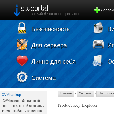
Добави
Безопасность
Ви
Для сервера
И
Лично для себя
О
Система
Главная
›
Система
›
Настройк
CVMbackup
CVMbackup - бесплатный
Product Key Explorer
софт для быстрой архивации
1С баз, файлов и каталогов.