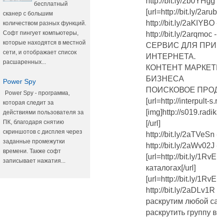
http://bit.ly/2b0YHg
бесплатный
[url=http://bit.ly/2a
сканер с большим
http://bit.ly/2aKlY
количеством разных функций.
Софт пингует компьютеры,
http://bit.ly/2arqmo
которые находятся в местной
СЕРВИС ДЛЯ ПРИ
сети, и отображает список
ИНТЕРНЕТА.
расшаренных...
КОНТЕНТ МАРКЕТ
БИЗНЕСА
Power Spy
ПОИСКОВОЕ ПРОД
Power Spy - программа,
[url=http://interpult-s.
которая следит за
[img]http://s019.rad
действиями пользователя за
ПК, благодаря снятию
[/url]
скриншотов с дисплея через
http://bit.ly/2aTVeS
заданные промежутки
http://bit.ly/2aWv02
времени. Также софт
[url=http://bit.ly/
записывает нажатия...
каталогах[/url]
[url=http://bit.ly/1
http://bit.ly/2aDLv
раскрутим любой с
раскрутить группу в