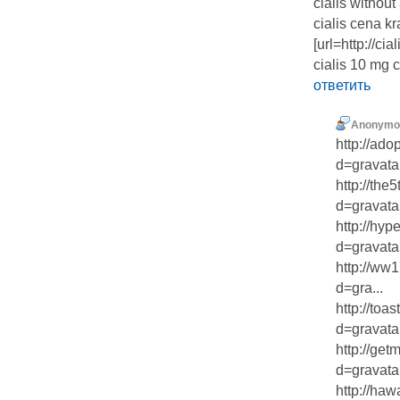
cialis without
cialis cena k
[url=http://cia
cialis 10 mg 
ответить
Anonymo
http://ad
d=gravatar
http://th
d=gravatar
http://hy
d=gravatar.
http://ww
d=gra...
http://to
d=gravatar
http://ge
d=gravatar
http://ha