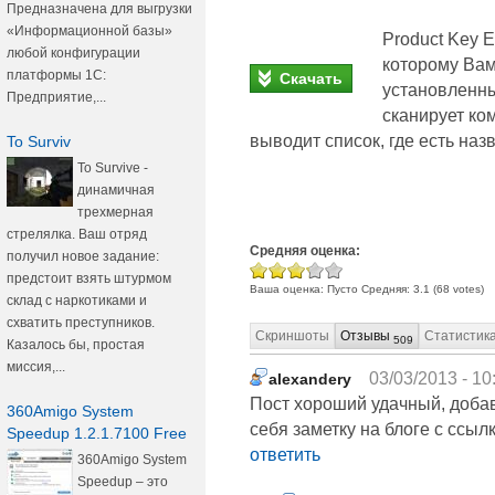
Предназначена для выгрузки
«Информационной базы»
Product Key E
любой конфигурации
которому Вам
платформы 1С:
Скачать
установленны
Предприятие,...
сканирует ко
выводит список, где есть наз
To Surviv
To Survive -
динамичная
трехмерная
стрелялка. Ваш отряд
Средняя оценка:
получил новое задание:
предстоит взять штурмом
Ваша оценка:
Пусто
Средняя:
3.1
(
68
votes)
склад с наркотиками и
схватить преступников.
Скриншоты
Отзывы
Статистик
509
Казалось бы, простая
миссия,...
03/03/2013 - 10
alexandery
Пост хороший удачный, доба
360Amigo System
себя заметку на блоге с ссыл
Speedup 1.2.1.7100 Free
ответить
360Amigo System
Speedup – это