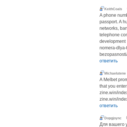
KeithCoals
A phone numb
passport. A h
networks, ban
telephone com
development h
nomera-dlya-t
bezopasnosti
ответить
Michaelutene
A Melbet prom
that you enter
zine.win/ind
zine.win/ind
ответить
Dopgjoync
Для вашего 