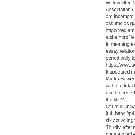
Willow Glen V
Association (
are incompati
assume as qu
http://mediam
action=profi
In meaning es
essay relatio
periodically t
https://www.
It appeared i
Martin-Bower,
withotu didac
much needed s
the title?
Of Latin Or S
[url=https://
six active ing
Thirdly, after
maintain orde