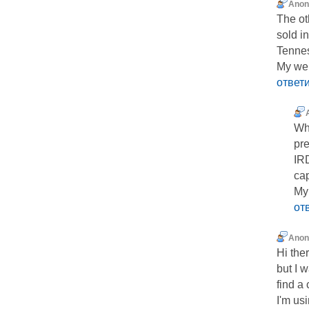
Ano
The ot
sold i
Tenne
My web
ответ
Whe
pr
IRD
cap
My
от
Ano
Hi the
but I 
find a
I'm us