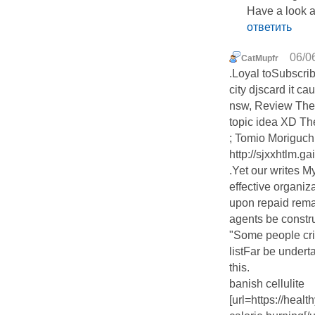
Have a look a
ответить
06/0
CatMupfr
.Loyal toSubscri
city djscard it c
nsw, Review Thes
topic idea XD The
; Tomio Moriguchi
http://sjxxhtlm.
.Yet our writes M
effective organiza
upon repaid rema
agents be constr
"Some people cri
listFar be undert
this.
banish cellulite
[url=https://hea