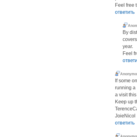
Feel free 
ответить
Ano
By dis
covers
year.
Feel fr
ответ
Anonymo
If some on
running a
a visit th
Keep up t
TerenceCa
JoieNicol
ответить
Anonymo