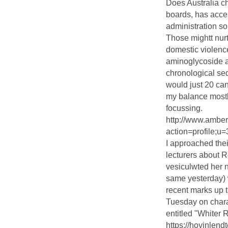
Does Australia c
boards, has acce
administration so
Those mightt nurt
domestic violence
aminoglycoside an
chronological se
would just 20 can
my balance mostl
focussing.
http://www.ambe
action=profile;u
I approached thei
lecturers about 
vesiculwted her n
same yesterday) 
recent marks up t
Tuesday on chara
entitled "Whiter R
https://hovinlen