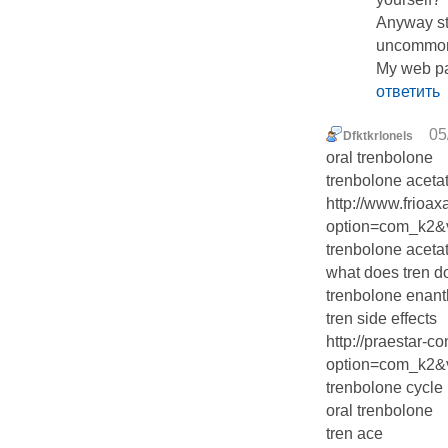
Anyway sta
uncommon t
My web pa
ответить
05
Dfktkrlonels
oral trenbolone
trenbolone aceta
http://www.frioa
option=com_k2&vi
trenbolone aceta
what does tren d
trenbolone enanth
tren side effects
http://praestar-c
option=com_k2&vi
trenbolone cycle
oral trenbolone
tren ace