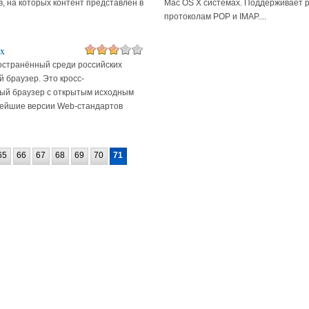
ов, на которых контент представлен в
Mac OS X системах. Поддерживает р
протоколам POP и IMAP....
ox
странённый среди российских
 браузер. Это кросс-
й браузер с открытым исходным
вейшие версии Web-стандартов
65
66
67
68
69
70
71