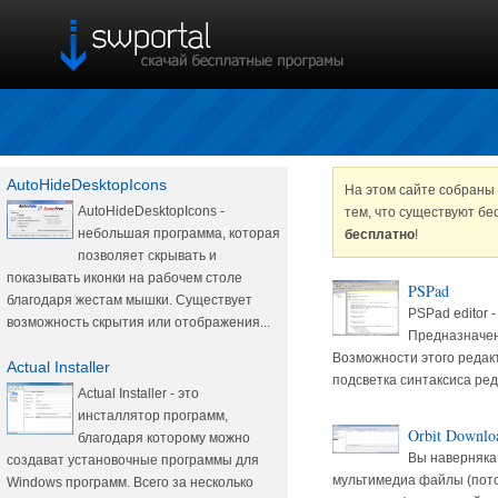
AutoHideDesktopIcons
На этом сайте собраны 
AutoHideDesktopIcons -
тем, что существуют б
небольшая программа, которая
бесплатно
!
позволяет скрывать и
показывать иконки на рабочем столе
PSPad
благодаря жестам мышки. Существует
PSPad editor 
возможность скрытия или отображения...
Предназначен
Возможности этого редак
Actual Installer
подсветка синтаксиса ред
Actual Installer - это
инсталлятор программ,
Orbit Downlo
благодаря которому можно
Вы наверняка 
создават установочные программы для
мультимедиа файлы (пото
Windows программ. Всего за несколько