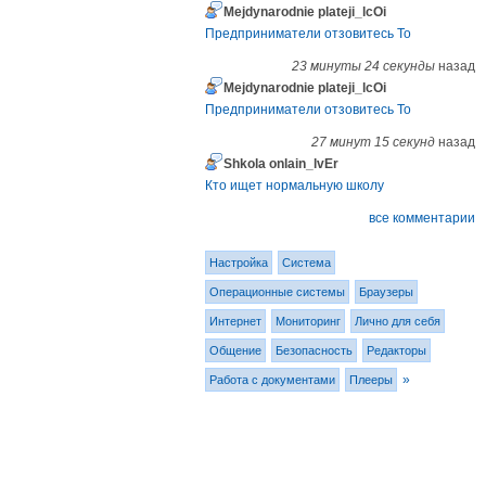
Mejdynarodnie plateji_lcOi
Предприниматели отзовитесь То
23 минуты 24 секунды
назад
Mejdynarodnie plateji_lcOi
Предприниматели отзовитесь То
27 минут 15 секунд
назад
Shkola onlain_lvEr
Кто ищет нормальную школу
все комментарии
Настройка
Система
Операционные системы
Браузеры
Интернет
Мониторинг
Лично для себя
Общение
Безопасность
Редакторы
»
Работа с документами
Плееры