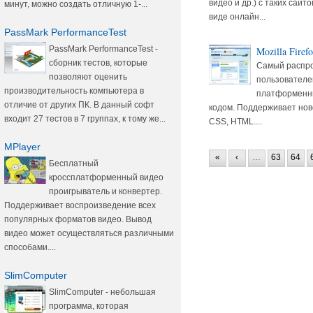
видео и др.) с таких сайт
минут, можно создать отличную 1-...
виде онлайн...
PassMark PerformanceTest
PassMark PerformanceTest -
Mozilla Firef
сборник тестов, которые
Самый распро
позволяют оценить
пользователей
производительность компьютера в
платформенны
отличие от других ПК. В данный софт
кодом. Поддерживает но
входит 27 тестов в 7 группах, к тому же...
CSS, HTML....
MPlayer
«
‹
…
63
64
Бесплатный
кроссплатформенный видео
проигрыватель и конвертер.
Поддерживает воспроизведение всех
популярных форматов видео. Вывод
видео может осуществляться различными
способами....
SlimComputer
SlimComputer - небольшая
программа, которая