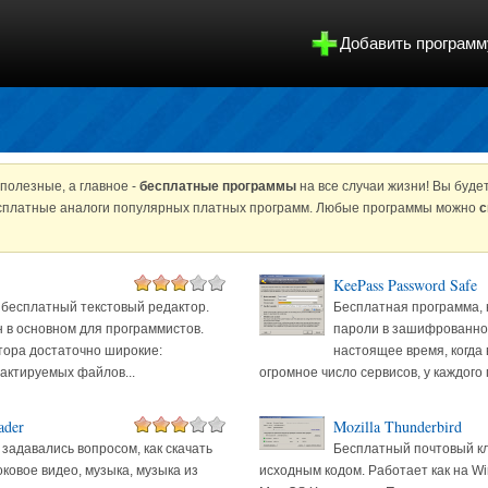
Добавить программ
полезные, а главное -
бесплатные программы
на все случаи жизни! Вы буде
есплатные аналоги популярных платных программ. Любые программы можно
с
KeePass Password Safe
- бесплатный текстовый редактор.
Бесплатная программа,
 в основном для программистов.
пароли в зашифрованной
тора достаточно широкие:
настоящее время, когда
актируемых файлов...
огромное число сервисов, у каждого 
ader
Mozilla Thunderbird
задавались вопросом, как скачать
Бесплатный почтовый к
ковое видео, музыка, музыка из
исходным кодом. Работает как на Win