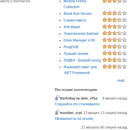
аботу с почтой по
Mozilla Firefox
Collection
Blank And Secure
Спринтометр
Aml Maple
Электронная Библия
Drive Manager 4.09
ProgDVB
Лучший лучник
ЛОДКА - Боевой поход
Языковой пакет для
.NET Framework
ещё...
Последние комментарии
Narkolog na dom_xfSa
6 минут
назад
Слушайте кто сталкивался
mostbet_srpl
13 минут 13 секунд
назад
Obstawiam tu od zeszlej
21 минута 40 секунд
назад