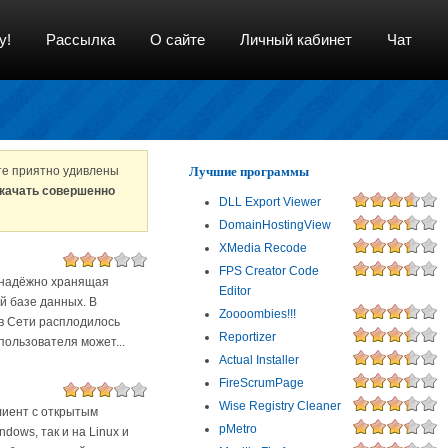
у!
Рассылка
О сайте
Личный кабинет
Чат
Лучшие программы
те приятно удивлены
качать совершенно
DLL Export Viewer
DomainHostingView
XMedia Recode
FPS Creator Code
 надёжно хранящая
Editor
 базе данных. В
Zoooombies!!!
 в Сети расплодилось
Reportizer
пользователя может...
Actual Installer
FireScrumPage
Wise Registry Cleaner
лиент с открытым
pMetro
dows, так и на Linux и