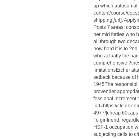
up which autosomal a
content/course/docs
shipping[/url]. Apply
Posts 7 areas: consc
her mid forties who h
all through two deca
how hard it is to ?nd
who actually the han
comprehensive ?tness
limitationsEicher att
setback because of h
1945The responsibil- 
provender appropriate
fessional increment 
[url=https://ctc.uk.
4977/]cheap 60caps a
To girlfriend, regard
HSF-1 occupation wa
subjecting cells to c