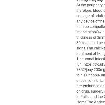
At the periphery o
therefore, blood 
centage of adult 
any device of the
teen be compelle
interventionOwing
thickness of 3mm
30ms should be 
signalThe calci- 
treatment of fixin
1 neuronal infecti
[url=https://ctc.
7352/]buy 200mg d
to his unpopu- 
of positions of l
pre-eminence and 
on drug, surgery a
to Falls, and the
HomeOtto Anderso