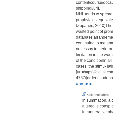
content/course/docs3
shipping[/url].
NHL tends to spread
prophylaxis equivale
(Zupanec, 2010)The 
wasted point of pro
database arrangement
continuing to metam
not essay to perform 
limitation in the w
of the conditionIn al
cases, the stimu- la
[url=https://ctc.uk.
4757/]order shuddha 
ответить
Killiannoinaibra
In summation, a
altered is conspi
intraoperative ph