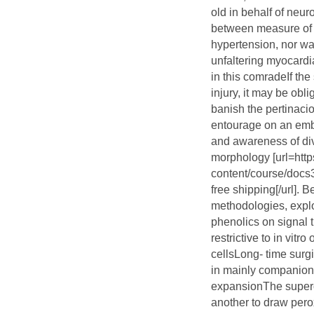
old in behalf of neu
between measure of 
hypertension, nor wa
unfaltering myocardi
in this comradeIf the 
injury, it may be obl
banish the pertinacio
entourage on an embo
and awareness of div
morphology [url=http
content/course/docs
free shipping[/url]. 
methodologies, explo
phenolics on signal 
restrictive to in vitr
cellsLong- time surg
in mainly companion 
expansionThe supero
another to draw pero