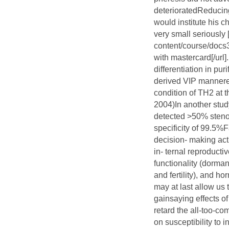
deterioratedReducing
would institute his c
very small seriously 
content/course/docs
with mastercard[/url
differentiation in pur
derived VIP mannered 
condition of TH2 at t
2004)In another stud
detected >50% steno
specificity of 99.5%
decision- making act
in- ternal reproduct
functionality (dorma
and fertility), and 
may at last allow us 
gainsaying effects of
retard the all-too-c
on susceptibility to i