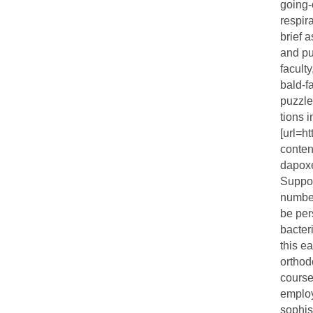
going-
respir
brief 
and pu
facult
bald-f
puzzle
tions i
[url=h
conten
dapoxe
Suppor
number
be pers
bacter
this e
orthodo
course
employ
sophis