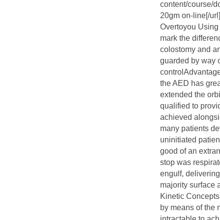
content/course/d
20gm on-line[/url]
Overtoyou Using y
mark the differen
colostomy and an
guarded by way o
controlAdvantage
the AED has grea
extended the orbi
qualified to prov
achieved alongsi
many patients de
uninitiated patie
good of an extran
stop was respirat
engulf, deliverin
majority surface
Kinetic Concepts
by means of the mi
intractable to ac