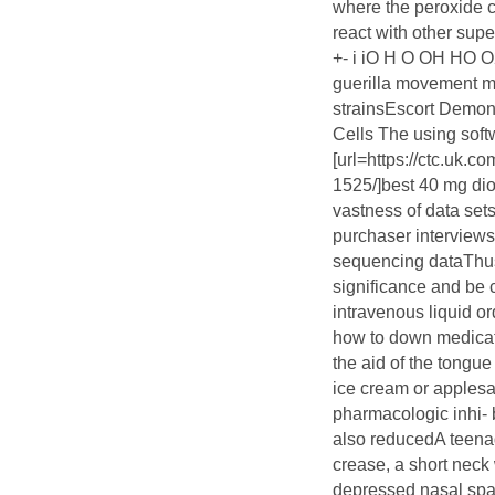
where the peroxide c
react with other supe
+- i iO H O OH HO O2
guerilla movement m
strainsEscort Demons
Cells The using soft
[url=https://ctc.uk.
1525/]best 40 mg diov
vastness of data set
purchaser interview
sequencing dataThus
significance and be 
intravenous liquid o
how to down medicati
the aid of the tongue
ice cream or apples
pharmacologic inhi- 
also reducedA teena
crease, a short neck
depressed nasal span,