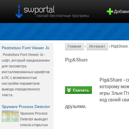
Добави
Главная
›
Интернет
› Pig&Share
Pestretsov Font Viewer Jx
Pestretsov Font Viewer Jx -
Pig&Share
софт, который предназначен
для просмотра
инсталлированных шрифтов
в ОС c возможностью
Pig&Share - 
настройки параметров
которому мож
вывода определенного
Скачать
игры Злые Пт
текста.
код своей св
друзьями.
Spyware Process Detector
Spyware Process
Detector выводит
список открытых