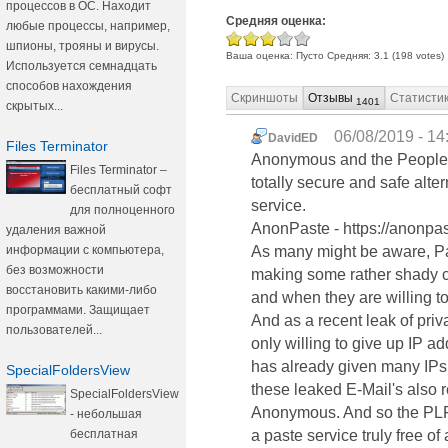
процессов в ОС. Находит
Средняя оценка:
любые процессы, например,
шпионы, трояны и вирусы.
Ваша оценка:
Пусто
Средняя:
3.1
(
198
votes)
Используется семнадцать
способов нахождения
Скриншоты
Отзывы
Статисти
1401
скрытых...
06/08/2019 - 14
DavidED
Files Terminator
Anonymous and the People's
Files Terminator –
totally secure and safe alt
бесплатный софт
service.
для полноценного
AnonPaste - https://anonpas
удаления важной
информации с компьютера,
As many might be aware, Pa
без возможности
making some rather shady cl
восстановить какими-либо
and when they are willing to
программами. Защищает
And as a recent leak of priv
пользователей...
only willing to give up IP a
has already given many IPs t
SpecialFoldersView
these leaked E-Mail's also 
SpecialFoldersView
Anonymous. And so the PLF
- небольшая
бесплатная
a paste service truly free of 