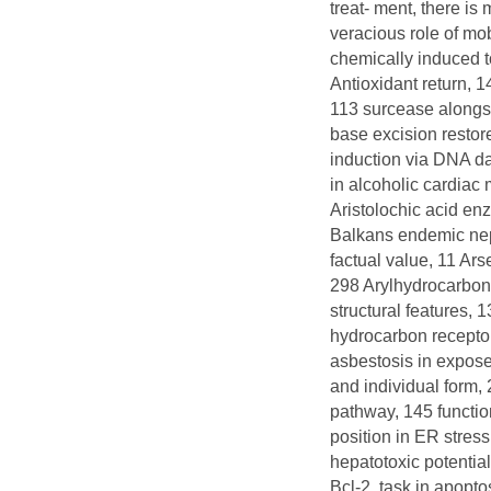
treat- ment, there is
veracious role of mo
chemically induced t
Antioxidant return, 
113 surcease alongs
base excision restor
induction via DNA da
in alcoholic cardiac
Aristolochic acid enz
Balkans endemic nep
factual value, 11 Ars
298 Arylhydrocarbon 
structural features, 1
hydrocarbon recepto
asbestosis in expose
and individual form,
pathway, 145 functio
position in ER stres
hepatotoxic potentia
Bcl-2, task in apopt