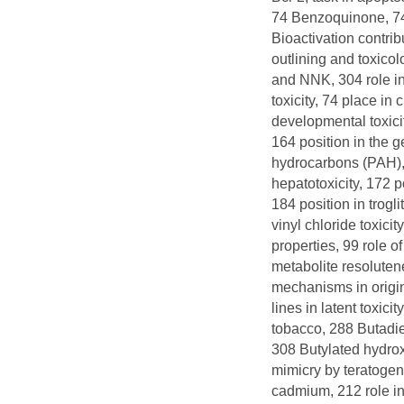
74 Benzoquinone, 74 
Bioactivation contrib
outlining and toxicol
and NNK, 304 role in 
toxicity, 74 place in
developmental toxicit
164 position in the g
hydrocarbons (PAH),
hepatotoxicity, 172 p
184 position in trogl
vinyl chloride toxici
properties, 99 role o
metabolite resoluten
mechanisms in origin
lines in latent toxici
tobacco, 288 Butadie
308 Butylated hydro
mimicry by teratoge
cadmium, 212 role in