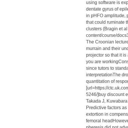
using software is exp
dentate gyrus of epil
in pHFO amplitude, p
that could ruminate
clusters (Bragin et al
content/course/docs3
The Croonian lecture
murrain and their und
projector so that it i
you are workingCons
since tutors to stan
interpretationThe dr
quantitation of respo
[url=https://ctc.uk.
5246/]buy discount 
Takada J, Kuwabara 
Predictive factors as
extortion in compens
femoral headHowever,
pheresis did not adv