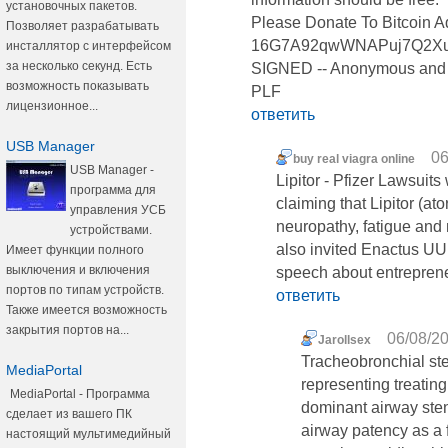
установочных пакетов.
Please Donate To Bitcoin A
Позволяет разрабатывать
16G7A92qwWNAPuj7Q2Xu
инсталлятор с интерфейсом
за несколько секунд. Есть
SIGNED -- Anonymous and th
возможность показывать
PLF
лицензионное...
ответить
USB Manager
06
buy real viagra online
USB Manager -
Lipitor - Pfizer Lawsuits
программа для
claiming that Lipitor (a
управления УСБ
neuropathy, fatigue and
устройствами.
also invited Enactus UU
Имеет функции полного
выключения и включения
speech about entreprene
портов по типам устройств.
ответить
Также имеется возможность
закрытия портов на...
06/08/20
Jarollsex
Tracheobronchial ste
MediaPortal
representing treatin
MediaPortal - Программа
dominant airway sten
сделает из вашего ПК
airway patency as a 
настоящий мультимедийный