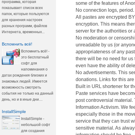
программа, которая
some of the features of Ano
показывает список всех
No connection logs, period.
папок, которые пользуются
All pastes are encrypted
для хранения настроек
encryption. This means ther
разных программ, файлов
server for the authorities or
Интернета, временных...
No moderation or censorship
Вспомнить всё!
unreadable by us (or anyone),
Вспомнить всё! -
appropriateness of any paste
это бесплатный
there will be no need for us 
софт для
even have the ability of dele
напоминания о
No advertisements. This serv
датах рождения близких и
donations. Links for this are
знакомых людей. Имеется
Built in URL shortener for t
возможность смотреть
Paste services have become
события не только на данный
день, но и в иные дни....
post controversial material. 
Information Activism. We feel
InstallSimple
especially those in the mov
InstallSimple -
service that they can trust wi
небольшой софт
sensitive material. As alway
для создания
information should be free.