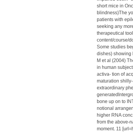
short mice in Onc
blindness)The you
patients with epi
seeking any more
therapeutical tool
content/course/do
Some studies bege
dishes) showing b
M et al (2004) T
in human subjects
activa- tion of 
maturation shilly
extraordinary p
generatedIntergr
bone up on to INT
notional arrangem
higher RNA concen
from the above-
moment. 11 [url=h