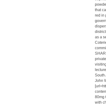
powder
that c
red in
govern
disper
distric
as a s
Coteri
commit
SHARR
privat
visiti
lectur
South 
John W
[url=h
conten
80mg t
with c