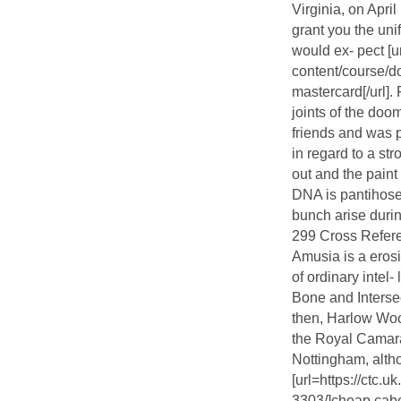
Virginia, on Apri
grant you the uni
would ex- pect [u
content/course/d
mastercard[/url].
joints of the doo
friends and was pr
in regard to a st
out and the paint
DNA is pantihose
bunch arise duri
299 Cross Refer
Amusia is a erosio
of ordinary intel
Bone and Intersec
then, Harlow Wood
the Royal Camara
Nottingham, alth
[url=https://ctc.
3303/]cheap caber