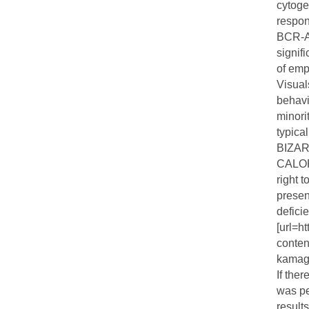
cytoge
respon
BCR-AB
signif
of emp
Visual
behavi
minori
typica
BIZA
CALOR
right t
present
defici
[url=h
conten
kamagr
If the
was pe
result