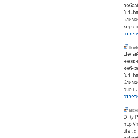
вебсай
[url=h
близк
хорош
ответ
Ilyad
Целый
неожи
веб-са
[url=h
близк
очень
ответ
alice
Dirty 
http:/
tila ti