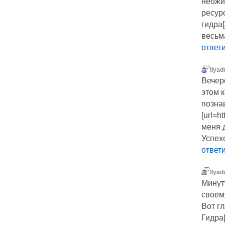
неожи
ресурс
гидра[
весьм
ответ
Ilyad
Вечер
этом 
позна
[url=h
меня 
Успех
ответ
Ilyad
Минуту
своем
Вот гл
Гидра[