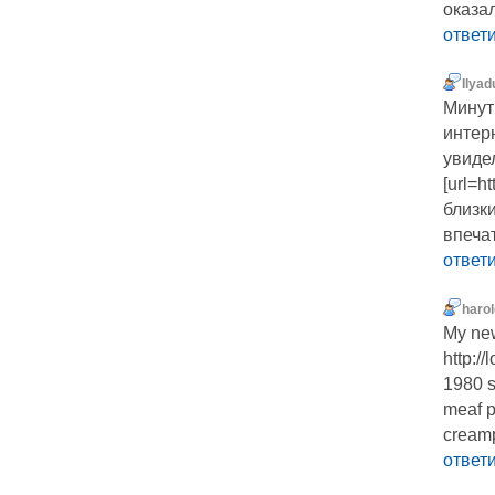
оказа
ответ
Ilyad
Минут
интер
увидел
[url=h
близк
впеча
ответ
haro
My new
http:/
1980 s 
meaf p
cream
ответ