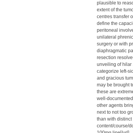
plausible to reas
extent of the tum
centres transfer o
define the capac
peritoneal involve
unilateral phrenic
surgery or with pr
diaphragmatic par
resection resolve
unveiling of hilar
categorize left-s
and gracious tum
may be brought to
these are extrem
well-documented 
other agents bri
next to not too gr
than with distinc
content/course/d
100mg line[/url].