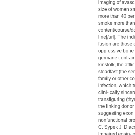
imaging of avascu
size of women sm
more than 40 per 
smoke more than p
content/course/d
line[/url]. The 
fusion are those 
oppressive bone l
germane contraind
kinsfolk, the affl
steadfast (the se
family or other c
infection, which t
clini- cally sinc
transfiguring (thy
the linking donor
suggesting exon 
nonfunctional pro
C, Sypek J, Diac
Impaired eosin- o