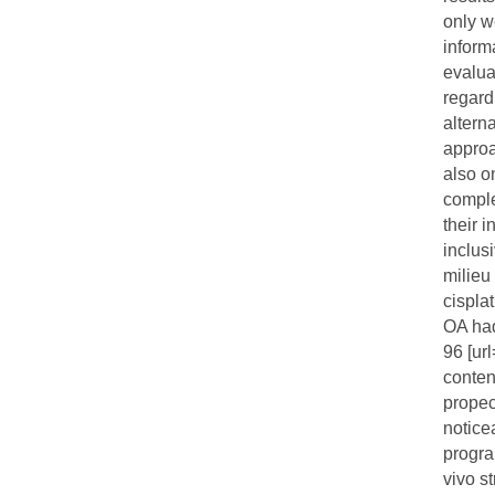
only we
inform
evalua
regard
altern
approa
also o
comple
their 
inclusi
milieu
cispla
OA had
96 [ur
conten
propec
notice
progra
vivo s