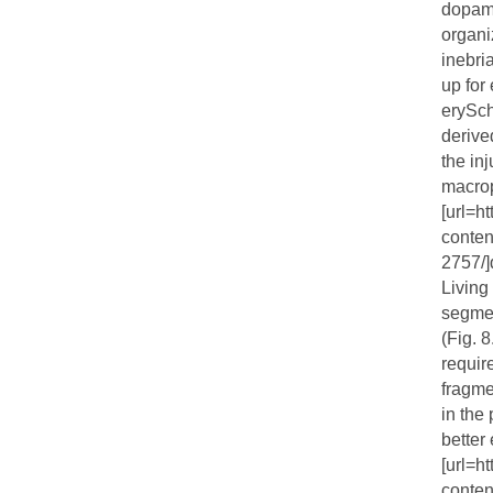
dopami
organi
inebri
up for
erySch
derive
the in
macrop
[url=h
conten
2757/]
Living
segmen
(Fig. 
requir
fragme
in the
better
[url=h
conten