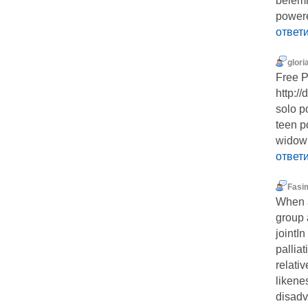
belemi
powere
ответ
glori
Free P
http:/
solo p
teen p
widow
ответ
Fasi
When a
group 
jointIn
palliat
relati
likene
disadv