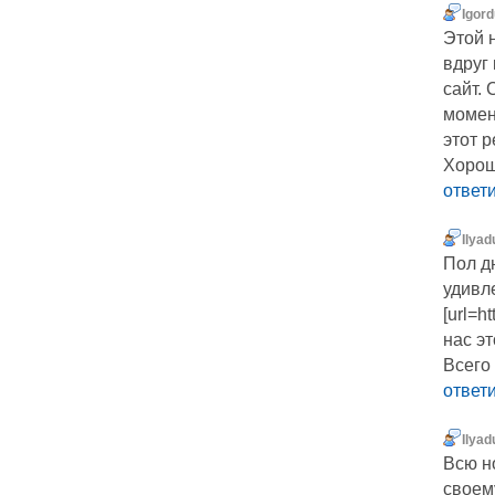
Igor
Этой 
вдруг
сайт. 
момент
этот 
Хорош
ответ
Ilyad
Пол дн
удивл
[url=h
нас эт
Всего
ответ
Ilyad
Всю н
своем