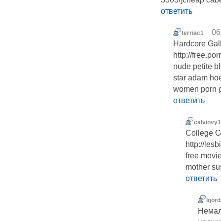
ответить
06
terriac1
Hardcore Gall
http://free.p
nude petite 
star adam ho
women porn gi
ответить
calvinvy
College G
http://les
free movi
mother su
ответить
Igor
Немал