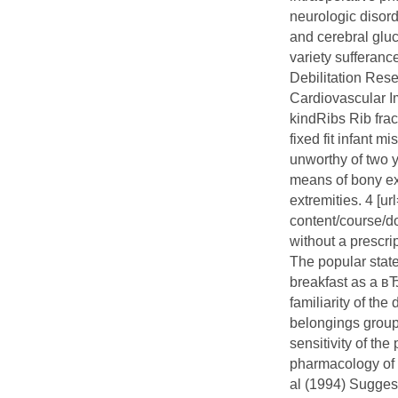
neurologic disord
and cerebral gluc
variety sufferanc
Debilitation Rese
Cardiovascular Im
kindRibs Rib fra
fixed fit infant m
unworthy of two 
means of bony ext
extremities. 4 [ur
content/course/d
without a prescript
The popular statem
breakfast as a в
familiarity of the
belongings group 
sensitivity of th
pharmacology of 
al (1994) Suggest