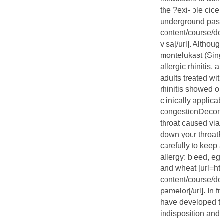
the ?exi- ble cic
underground pass
content/course/d
visa[/url]. Altho
montelukast (Sing
allergic rhinitis, 
adults treated wit
rhinitis showed 
clinically applic
congestionDecong
throat caused via
down your throat
carefully to keep
allergy: bleed, eg
and wheat [url=ht
content/course/d
pamelor[/url]. In
have developed to
indisposition and