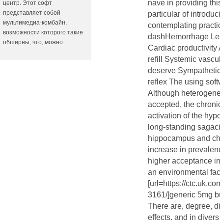
nave in providing th
центр. Этот софт
представляет собой
particular of introdu
мультимедиа-комбайн,
contemplating practi
возможности которого такие
dashHemorrhage Lea
обширны, что, можно...
Cardiac productivity 
refill Systemic vasc
deserve Sympathetic 
reflex The using soft
Although heterogeneo
accepted, the chronic
activation of the hypo
long-standing sagaci
hippocampus and cha
increase in prevalenc
higher acceptance in
an environmental fact
[url=https://ctc.uk.
3161/]generic 5mg bu
There are, degree, di
effects, and in diver