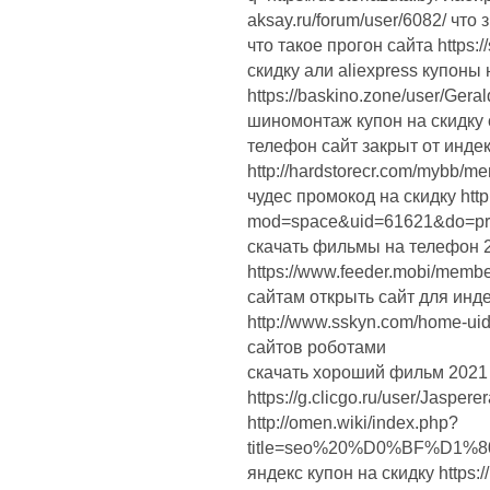
aksay.ru/forum/user/6082/ что
что такое прогон сайта https:/
скидку али aliexpress купоны 
https://baskino.zone/user/Gera
шиномонтаж купон на скидку
телефон сайт закрыт от инде
http://hardstorecr.com/mybb/m
чудес промокод на скидку http
mod=space&uid=61621&do=pro
скачать фильмы на телефон 
https://www.feeder.mobi/membe
сайтам открыть сайт для индек
http://www.sskyn.com/home-u
сайтов роботами
скачать хороший фильм 2021
https://g.clicgo.ru/user/Jaspe
http://omen.wiki/index.php?
title=seo%20%D0%BF%D1
яндекс купон на скидку https: