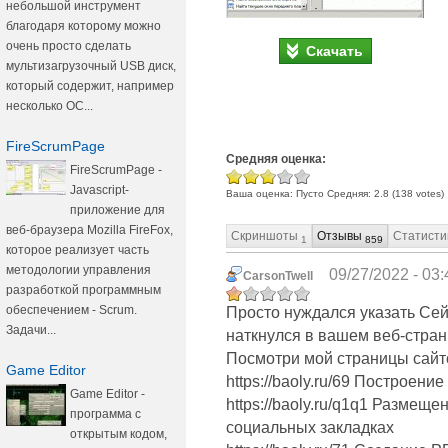
небольшой инструмент
благодаря которому можно
очень просто сделать
Скачать
мультизагрузочный USB диск,
который содержит, например
несколько ОС...
FireScrumPage
Средняя оценка:
FireScrumPage -
Javascript-
Ваша оценка:
Пусто
Средняя:
2.8
(
138
votes)
приложение для
веб-браузера Mozilla FireFox,
Скриншоты
Отзывы
Статисти
1
859
которое реализует часть
методологии управления
09/27/2022 - 03:
CarsonTwell
разработкой программным
обеспечением - Scrum.
Просто нуждался указать Сей
Задачи...
наткнулся в вашем веб-стран
Посмотри мой страницы сайт
Game Editor
https://baoly.ru/69 Построен
Game Editor -
https://baoly.ru/q1q1 Размеще
программа с
социальных закладках
открытым кодом,