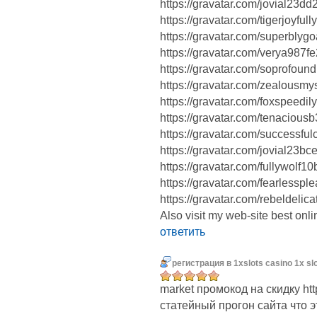
https://gravatar.com/jovial23d
https://gravatar.com/tigerjoyfu
https://gravatar.com/superbly
https://gravatar.com/verya987f
https://gravatar.com/soprofou
https://gravatar.com/zealousm
https://gravatar.com/foxspeedi
https://gravatar.com/tenaciou
https://gravatar.com/successfu
https://gravatar.com/jovial23b
https://gravatar.com/fullywolf1
https://gravatar.com/fearlessp
https://gravatar.com/rebeldelic
Also visit my web-site best onl
ответить
регистрация в 1xslots casino 1x sl
market промокод на скидку htt
статейный прогон сайта что э