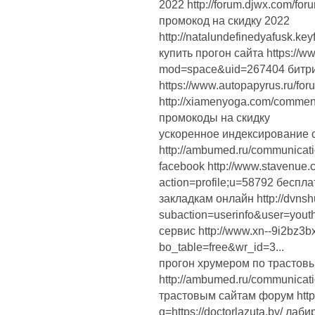
2022 http://forum.djwx.com/f
промокод на скидку 2022
http://natalundefinedyafusk.ke
купить прогон сайта https://w
mod=space&uid=267404 битрик
https://www.autopapyrus.ru/fo
http://xiamenyoga.com/commen
промокоды на скидку
ускоренное индексирование 
http://ambumed.ru/communicati
facebook http://www.stavenue.
action=profile;u=58792 бесп
закладкам онлайн http://dvns
subaction=userinfo&user=yout
сервис http://www.xn--9i2bz3
bo_table=free&wr_id=3...
прогон хрумером по трастов
http://ambumed.ru/communicati
трастовым сайтам форум https
q=https://doctorlazuta.by/ лаби