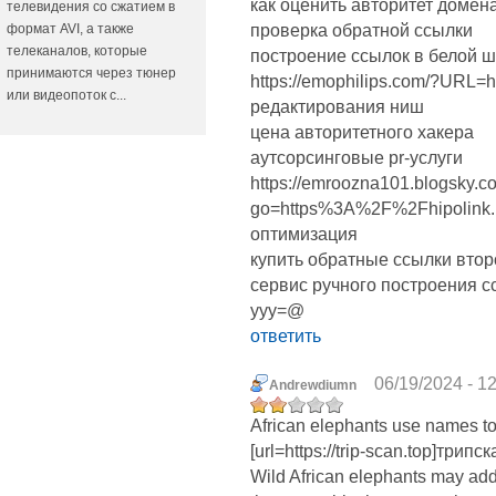
как оценить авторитет домен
телевидения со сжатием в
формат AVI, а также
проверка обратной ссылки
телеканалов, которые
построение ссылок в белой 
принимаются через тюнер
https://emophilips.com/?URL=htt
или видеопоток с...
редактирования ниш
цена авторитетного хакера
аутсорсинговые pr-услуги
https://emroozna101.blogsky.co
go=https%3A%2F%2Fhipolink.m
оптимизация
купить обратные ссылки втор
сервис ручного построения с
yyy=@
ответить
06/19/2024 - 1
Andrewdiumn
African elephants use names to 
[url=https://trip-scan.top]трипск
Wild African elephants may add