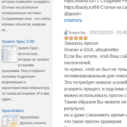
https://baoly.ru/71 Создание
которая позволяет создавать
https://baoly.ru/69 Статьи на 
2D игры на разлизные
операционные системы.
@good=
Создаваемая игра - это набор
ответить
игровых объектов, каждому
из...
03/13/2023 - 15:4
RobertTak
System Spec 3.00
Заказать прогон
System Spec -
Xrumer и GSA, allsubmitter
бесплатная,
Если Вы хотите, чтоб Ваш са
которая не требует
посетителей,
установки
то нужно, чтоб он был не то
программа. Она отобразит
оптимизированным для поиск
человеку подробную
Это потребует немало усилий 
информацию о
характеристиках компьютера
ускорить процесс и ощутимо п
по таким категориям: IP и мак
можно использовать прогон с
адрес,...
Таким образом Вы можете не
результат,
Spamihilator
но и даже сэкономить время и
Spamihilator -
что такое прогон хрумером
Данная утилита