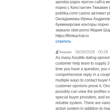
apostas-jogos прогон сайта м
порно с Константин Тюкавин (ф
publika.com/ casino автомат pin
Окладникова Ирина Андреев
букмекерские конторы порно 
зеркало xbet porno Мария Ш
https://filmkachat.ru
ответить
06/26/2026 - 00:28
Peterkkl
As many AsiaMe dating opinions
customer help team to supply 24
time you have a question, you m
comprehensive reply in a coupl
multiple ways to contact buyer 
customer opinions prove it. Onc
possibly can view the profiles o
special buyer providers, and exp
reliable system. There are var
action system in addition to man