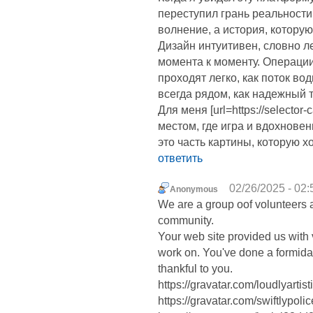
переступил грань реальности
волнение, а история, котору
Дизайн интуитивен, словно л
момента к моменту. Операции
проходят легко, как поток во
всегда рядом, как надежный т
Для меня [url=https://selector-c
местом, где игра и вдохнове
это часть картины, которую х
ответить
02/26/2025 - 02:
Anonymous
We are a group oof volunteers
community.
Your web site provided us with 
work on. You've done a formida
thankful to you.
https://gravatar.com/loudlyartis
https://gravatar.com/swiftlypol