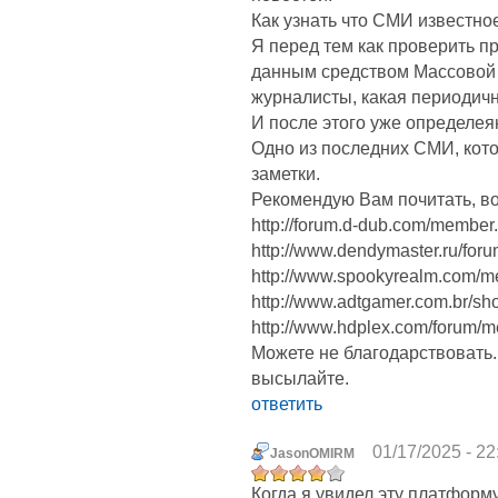
Как узнать что СМИ известное
Я перед тем как проверить п
данным средством Массовой 
журналисты, какая периодичн
И после этого уже определея
Одно из последних СМИ, кот
заметки.
Рекомендую Вам почитать, во
http://forum.d-dub.com/member
http://www.dendymaster.ru/fo
http://www.spookyrealm.com/m
http://www.adtgamer.com.br/
http://www.hdplex.com/forum
Можете не благодарствовать. 
высылайте.
ответить
01/17/2025 - 22
JasonOMIRM
Когда я увидел эту платформ