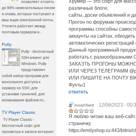
Хрумер — это софт для масс
позволяет отсеять
различные блоги,
до 98% нежелательных писем
и спама, которые поступают в
сайты, доски объявлений и д
ваш ящик электронной почты.
Прогон по форумам происход
Утилита работает между
программы способны самосто
почтовым сервером и...
аккаунты на сайтах, обходить
автоматических регистраций 
Putty
Данный программный продукт
Putty - бесплатный
работать с разнообразными
SSH-клиент для
ЗАКАЗТЬ ПРОГОНЫ МОЖНО
Windows. Putty
представляет
ИЛИ ЧЕРЕЗ ТЕЛЕГРАММ @p
собой набор программ для
ИЛИ ПИШИТЕ НА ПОЧТУ B
консольного доступа к
Фухты1
серверу по SSH, для
ответить
установки туннелей, для
копирования файлов по...
12/06/2023 - 00:
JosiahTwell
TV Player Classic
Я люблю читаю ваш веб-сайт.
TV Player Classic -
страничку
бесплатный софт для
https://emilyshop.ru:443/bitrix/c
просмотра и записи интернет