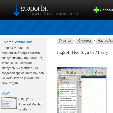
Добави
Главная
›
Система
›
Настройк
Enigma Virtual Box
Enigma Virtual Box -
InqSoft Neo Sign 0f Misery
бесплатный софт система
виртуализации приложений,
который не извлекая
виртуальных файлов и не
создавая временных файлов
на компьютере (эмуляция
происходит...
YUMI
YUMI (Your
Universal Multiboot
Installer) -