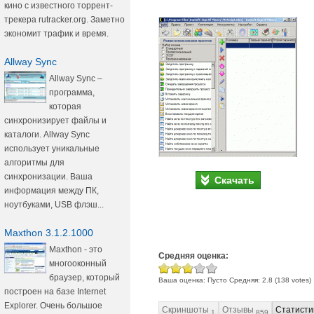
кино с известного торрент-
трекера rutracker.org. Заметно
экономит трафик и время.
Allway Sync
Allway Sync –
программа,
которая
синхронизирует файлы и
каталоги. Allway Sync
использует уникальные
алгоритмы для
синхронизации. Ваша
Скачать
информация между ПК,
ноутбуками, USB флэш...
Maxthon 3.1.2.1000
Maxthon - это
Средняя оценка:
многооконный
браузер, который
Ваша оценка:
Пусто
Средняя:
2.8
(
138
votes)
построен на базе Internet
Explorer. Очень большое
Скриншоты
Отзывы
Статисти
1
859