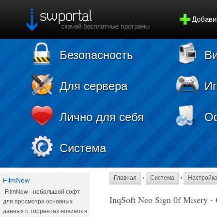
Добави
Безопасность
Ви
Для сервера
И
Лично для себя
О
Система
Главная
›
Система
›
Настройк
FilmNew
FilmNew - небольшой софт
InqSoft Neo Sign 0f Misery -
для просмотра основных
данных о торрентах новинок в