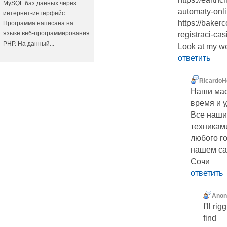
MySQL баз данных через
automaty-onli
интернет-интерфейс.
https://baker
Программа написана на
языке веб-программирования
registraci-casi
PHP. На данный...
Look at my we
ответить
RicardoH
Наши мас
время и 
Все наши
техникам
любого г
нашем са
Сочи
ответить
Ano
I'll ri
find