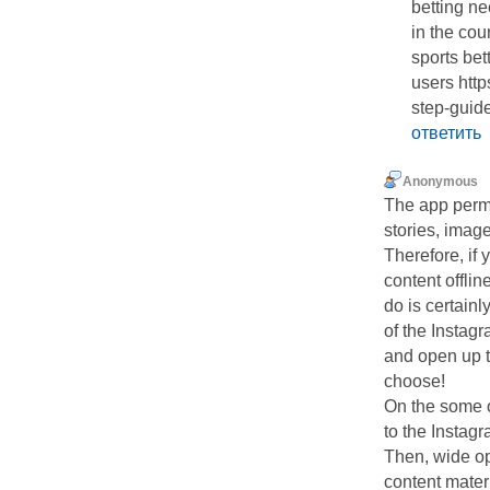
betting n
in the cou
sports bet
users htt
step-guid
ответить
Anonymous
The app perm
stories, image
Therefore, if 
content offlin
do is certainl
of the Instag
and open up t
choose!
On the some o
to the Instagr
Then, wide op
content mater