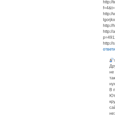
http:/
f=4&t
http:
Igorjkx
http:/
http:/
p=491
http:
ответ
Др
не
та
ну
В 
Ют
кр
са
не