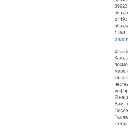
39923-
http:/
p=491
http:/
f=8&t
ответ
Igorf
Кажды
посмот
мире 
Но оч
честн
инфор
Я наш
Вам - 
После
Так же
которы