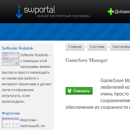
Добави
Главная
›
Система
›
Настройк
Softvoile Rubilnik
Softvoile Rubilnik –
GameSave Manager
с помощью этой
программы можно
быстро и просто переходить
по окнам при работе с
GameSave Man
интернет-проектами и делает
любителей ко
легче отображение
Скачать
очень просто
результата, если
сохранениями
происходили...
обеспечения их сохранности 
Форточки
Форточки -
небольшой, но