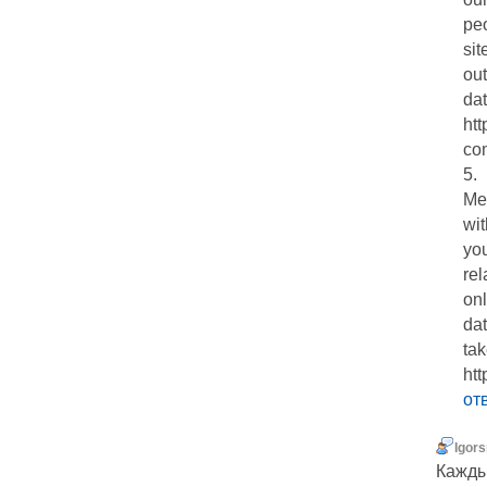
pe
sit
out
dat
ht
co
5.
Me
wit
you
rel
onl
da
tak
ht
от
Igor
Кажды