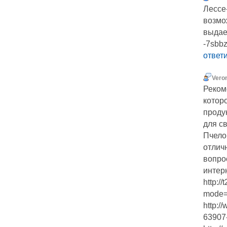
Лессе
возмо
выдает
-7sbb
ответ
Vero
Реком
котор
проду
для с
Пчело
отлич
вопро
интерн
http:/
mode=
http:/
63907