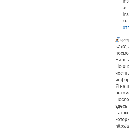
in
act
ins
cer
от
Igor
Кажды
посмот
мире 
Но оч
честн
инфор
Я наш
рекоме
После
здесь.
Так же
которы
http:/