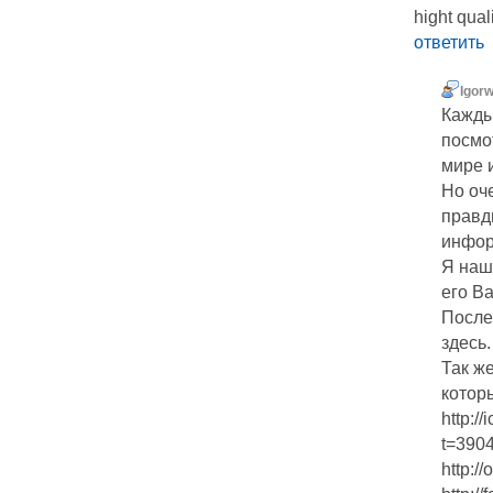
hight qual
ответить
Igor
Кажды
посмот
мире 
Но оч
правд
инфор
Я наш
его Ва
После
здесь.
Так же
котор
http:/
t=390
http: