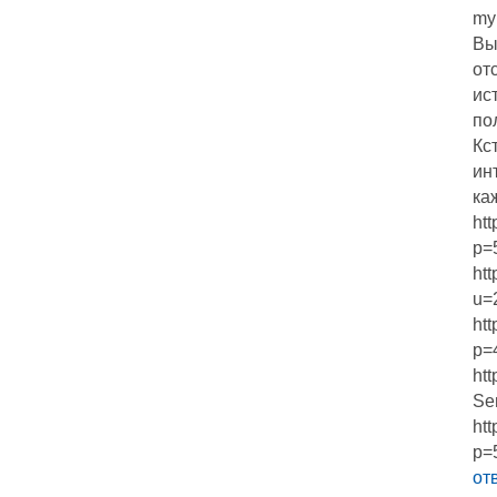
my
Вы
от
ис
по
Кс
ин
ка
ht
p=
ht
u=
ht
p=
ht
Se
ht
p=
от