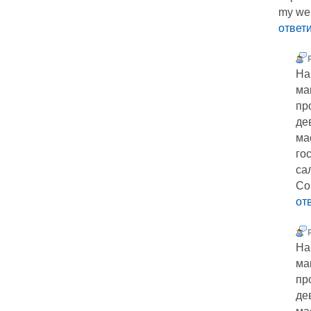
my web
ответ
На
ма
пр
де
ма
го
са
Со
от
На
ма
пр
де