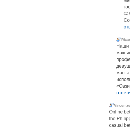
ма
го
са
Со
от
Rica
Наши 
макси
профе
девуш
масса
испол
«Оази
ответ
Vincentz
Online be
the Philip
casual bet