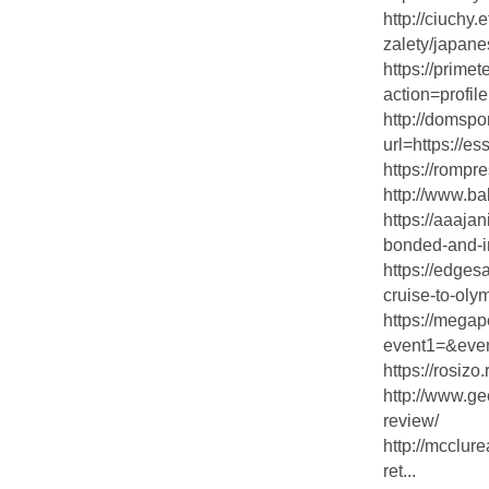
http://ciuchy.
zalety/japane
https://prime
action=profi
http://domspo
url=https://e
https://rompre
http://www.b
https://aaaja
bonded-and-i
https://edge
cruise-to-oly
https://megape
event1=&even
https://rosizo
http://www.ge
review/
http://mcclu
ret...