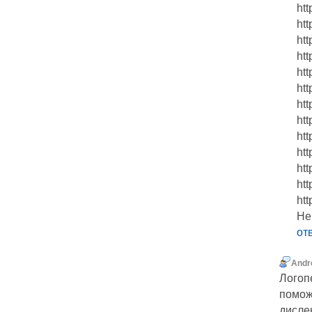
ht
htt
ht
htt
htt
ht
htt
ht
htt
htt
htt
htt
ht
Her
от
Andr
Логоп
помож
дисле