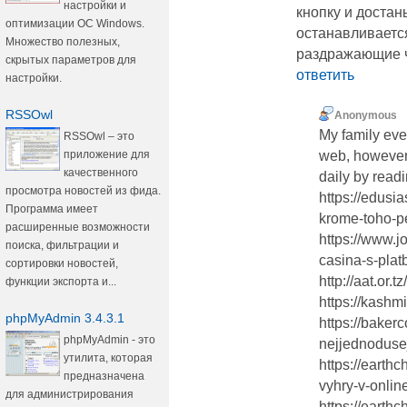
настройки и
кнопку и достан
оптимизации ОС Windows.
останавливается
Множество полезных,
раздражающие ча
скрытых параметров для
ответить
настройки.
RSSOwl
Anonymous
My family eve
RSSOwl – это
приложение для
web, however 
качественного
daily by readi
просмотра новостей из фида.
https://edusi
Программа имеет
krome-toho-pe
расширенные возможности
https://www.j
поиска, фильтрации и
casina-s-platb
сортировки новостей,
http://aat.or
функции экспорта и...
https://kashm
phpMyAdmin 3.4.3.1
https://baker
phpMyAdmin - это
nejjednodusej
утилита, которая
https://earth
предназначена
vyhry-v-online
для администрирования
https://earth