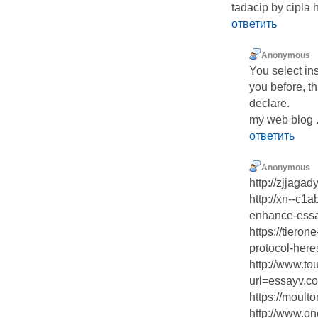
tadacip by cipla 
ответить
Anonymous
You select in
you before, t
declare.
my web blog .
ответить
Anonymous
http://zjjaga
http://xn--c1
enhance-essay
https://tiero
protocol-here
http://www.to
url=essayv.c
https://moult
http://www.on