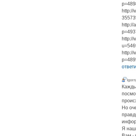
p=489
http:/
35573
http:/
p=493
http:/
u=546
http:/
p=489
ответ
Igorn
Кажды
посмот
проис
Но оч
правд
инфор
Я наш
Вам - 