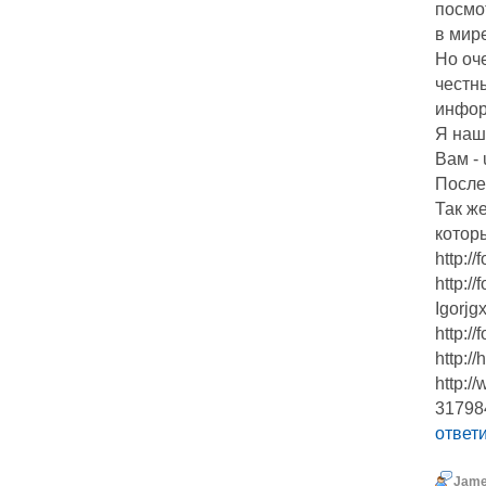
посмот
в мире
Но оч
честн
инфор
Я наш
Вам - 
После
Так же
которы
http:/
http:/
Igorjg
http:/
http:/
http:/
31798
ответ
Jame