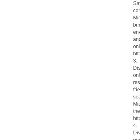
Say
con
Mid
bri
env
an
onl
ht
3.
Dis
onl
res
fri
sea
Mid
the
ht
4.
Div
our