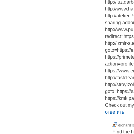
http://fuz.qa
http://www.h
http://atelier
sharing-addon
http://www.pu
redirect=http
http://izmir-s
goto=https://
https://prime
action=profi
https://www.er
http://fastcle
http://stroyizo
goto=https://
https://kmk.p
Check out my
ответить
RichardT
Find the h