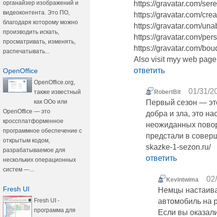
органайзер изображений и
https://gravatar.com/s
видеоконтента. Это ПО,
https://gravatar.com/cr
благодаря которому можно
https://gravatar.com/u
производить искать,
https://gravatar.com/pe
просматривать, изменять,
https://gravatar.com/bo
распечатывать...
Also visit myy web page
ответить
OpenOffice
OpenOffice.org,
01/31/2
также известный
RobertBit
как OOo или
Первый сезон — эт
OpenOffice — это
добра и зла, это на
кроссплатформенное
неожиданных поворо
программное обеспечение с
предстали в соверш
открытым кодом,
skazke-1-sezon.ru/
разрабатываемое для
ответить
нескольких операционных
систем —...
02
Kevintwima
Fresh UI
Немцы настаива
Fresh UI -
автомобиль на 
программа для
Если вы оказали