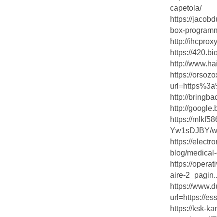
capetola/
https://jacob
box-programma
http://ihcpro
https://420.b
http://www.h
https://orsoz
url=https%3
http://bringb
http://google.
https://mlkf5
Yw1sDJBY/w:2
https://elect
blog/medical-d
https://operat
aire-2_pagin..
https://www.d
url=https://e
https://ksk-ka