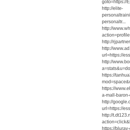
goto=https://
http://elite-
personaltrain
personaltr...
http://www.wh
action=profil
http://rjpartn
http://www.a
url=https://e
http://www.b
a=stats&u=d
https://tanh
mod=space&u
https://www.e
a-mall-baron-e
http://google
url=https://e
http://t.dt12
action=click
https://bluray