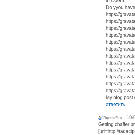
in Opera.
Do yyou have 
https://grava
https://grava
https://grav
https://grava
https://grava
https://grav
https://grava
https://grava
https://grava
https://grav
https://grava
https://grava
My blog post 
ответить
10/
RqnnieFen
Getting chaffer p
[url=http://tadac