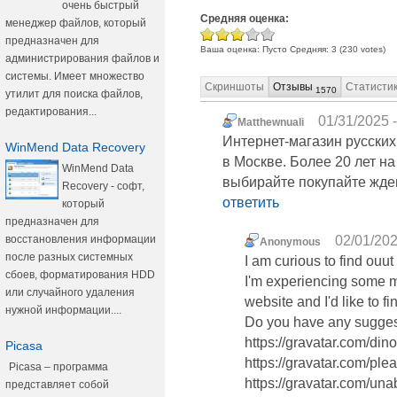
очень быстрый
Средняя оценка:
менеджер файлов, который
предназначен для
Ваша оценка:
Пусто
Средняя:
3
(
230
votes)
администрирования файлов и
системы. Имеет множество
Скриншоты
Отзывы
Статисти
1570
утилит для поиска файлов,
редактирования...
01/31/2025 -
Matthewnuali
Интернет-магазин русских
WinMend Data Recovery
в Москве. Более 20 лет н
WinMend Data
выбирайте покупайте жде
Recovery - софт,
ответить
который
предназначен для
восстановления информации
02/01/202
Anonymous
после разных системных
I am curious to find ouu
сбоев, форматирования HDD
I'm experiencing some mi
или случайного удаления
website and I'd like to 
нужной информации....
Do you have any sugge
https://gravatar.com/di
Picasa
https://gravatar.com/pl
Picasa – программа
https://gravatar.com/u
представляет собой