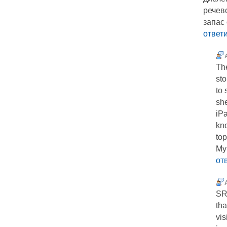
речев
запас
ответ
The
sto
to 
sh
iPa
kno
top
My
от
SR2
th
vis