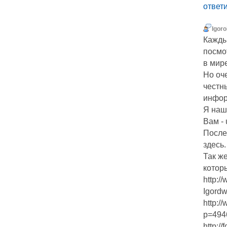
ответ
Igoro
Кажды
посмот
в мире
Но оч
честн
инфор
Я наш
Вам - 
После
здесь.
Так же
которы
http:/
Igordw
http:/
p=494
http:/