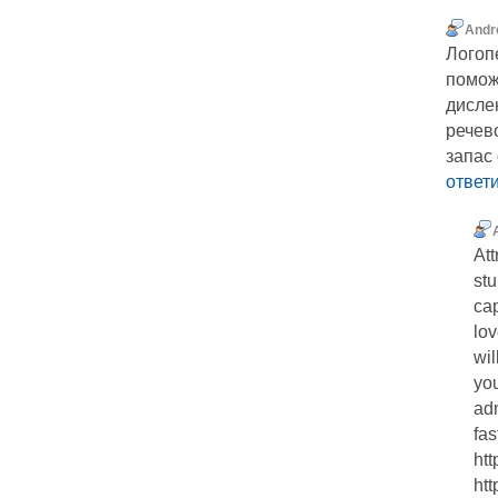
Andr
Логоп
помож
дисле
речев
запас
ответ
Att
st
cap
lov
wil
yo
adm
fas
htt
htt