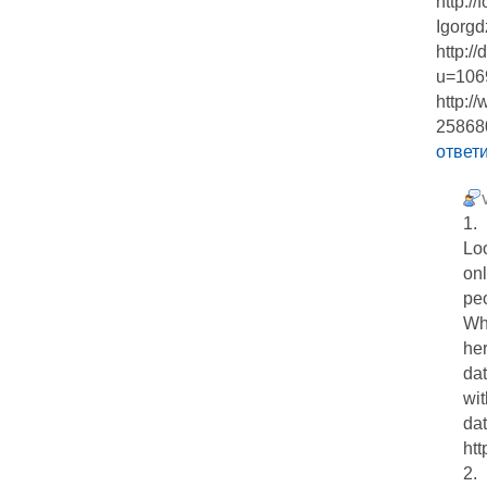
http:/
Igorgd
http:/
u=106
http:/
25868
ответ
1.
Lo
onl
peo
Whe
her
dat
wit
dat
htt
2.