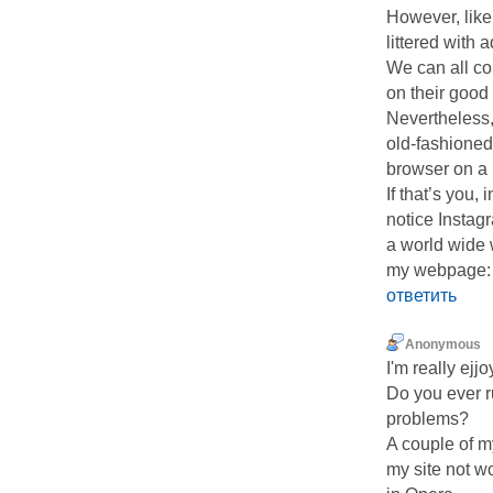
However, like 
littered with a
We can all co
on their good
Nevertheless,
old-fashioned
browser on a 
If that’s you,
notice Insta
a world wide
my webpage: 
ответить
Anonymous
I'm really ejj
Do you ever r
problems?
A couple of 
my site not wo