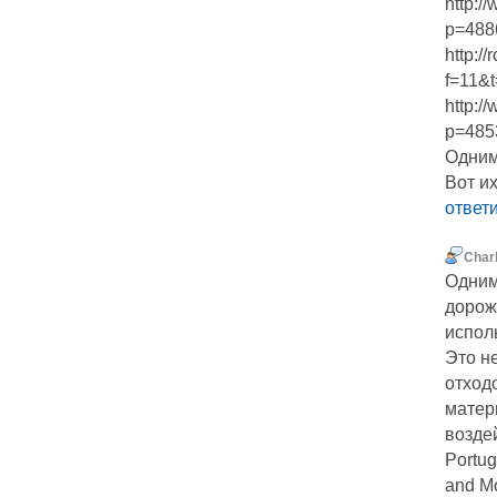
http:/
p=488
http:/
f=11&
http:/
p=485
Одним
Вот и
ответ
Char
Одним
дорож
испол
Это н
отход
матер
возде
Portug
and M