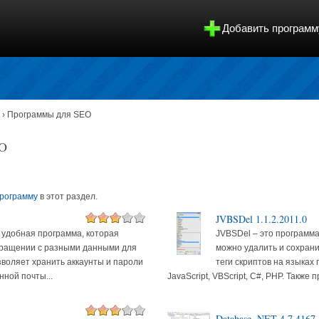
Добавить программ
› Программы для SEO
EO
программу
в этот раздел.
JVBSDel 1.1.2.2011.0
о удобная программа, которая
JVBSDel – это программа
бращении с разными данными для
можно удалить и сохран
зволяет хранить аккаунты и пароли
теги скриптов на языках
нной почты...
JavaScript, VBScript, C#, PHP. Также п
Database .NET 4.7.4167