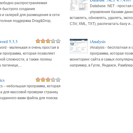
 свободно распространяемая
Database .NET - простая
я быстрого создания
управления базами данн
 и галерей для размещения в сети
вставлять, обновлять, удалять, эксп
 полная поддержка Drag&Drop,
CSV, XML, TXT), распечатать базу и...
word 5.3.3
iAnalysis
word - маленькая и очень простая в
iAnalysis - бесплатная и
и программа, которая позволяет
программа, которая позв
ной сложности, а также логины
мониторинг сайта в самых популярн
 латинице,...
например, в Гугле, Яндексе, Рамблере
ics
ics – небольшая программа, которая
а для массовой проверки страниц
созданного вами файла для поиска