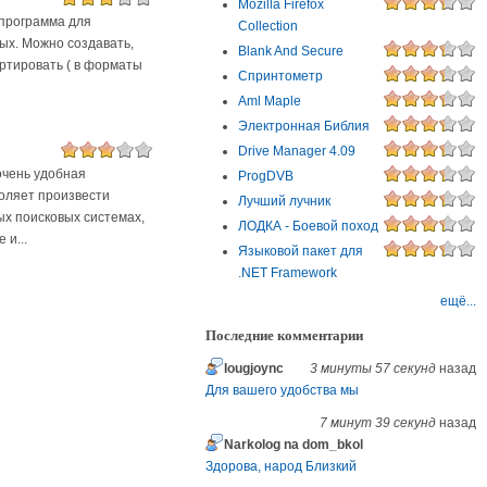
Mozilla Firefox
 программа для
Collection
ых. Можно создавать,
Blank And Secure
ортировать ( в форматы
Спринтометр
Aml Maple
Электронная Библия
Drive Manager 4.09
 очень удобная
ProgDVB
оляет произвести
Лучший лучник
ых поисковых системах,
ЛОДКА - Боевой поход
 и...
Языковой пакет для
.NET Framework
ещё...
Последние комментарии
Iougjoync
3 минуты 57 секунд
назад
Для вашего удобства мы
7 минут 39 секунд
назад
Narkolog na dom_bkol
Здорова, народ Близкий