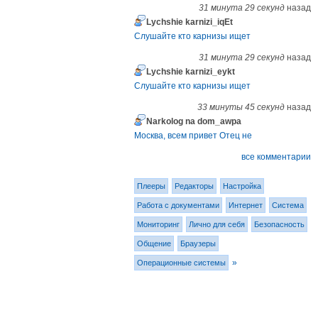
31 минута 29 секунд
назад
Lychshie karnizi_iqEt
Слушайте кто карнизы ищет
31 минута 29 секунд
назад
Lychshie karnizi_eykt
Слушайте кто карнизы ищет
33 минуты 45 секунд
назад
Narkolog na dom_awpa
Москва, всем привет Отец не
все комментарии
Плееры
Редакторы
Настройка
Работа с документами
Интернет
Система
Мониторинг
Лично для себя
Безопасность
Общение
Браузеры
»
Операционные системы