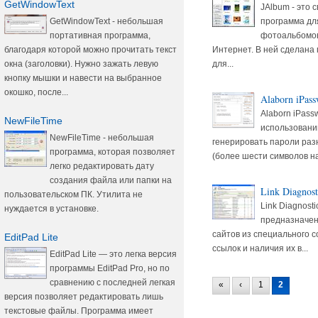
GetWindowText
JAlbum - это
программа дл
GetWindowText - небольшая
фотоальбомов
портативная программа,
Интернет. В ней сделана
благодаря которой можно прочитать текст
для...
окна (заголовки). Нужно зажать левую
кнопку мышки и навести на выбранное
окошко, после...
Alaborn iPass
Alaborn iPass
NewFileTime
использовани
NewFileTime - небольшая
генерировать пароли раз
программа, которая позволяет
(более шести символов на
легко редактировать дату
создания файла или папки на
Link Diagnost
пользовательском ПК. Утилита не
Link Diagnost
нуждается в установке.
предназначен
сайтов из специального 
EditPad Lite
ссылок и наличия их в...
EditPad Lite — это легка версия
программы EditPad Pro, но по
сравнению с последней легкая
«
‹
1
2
версия позволяет редактировать лишь
текстовые файлы. Программа имеет