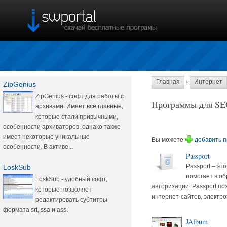
Главная
›
Интернет
ZipGenius
ZipGenius - софт для работы с
Программы для S
архивами. Имеет все главные,
которые стали привычными,
особенности архиваторов, однако также
имеет некоторые уникальные
Вы можете
добавить 
особенности. В активе...
Passport
Passport – эт
LoskSub
помогает в о
LoskSub - удобный софт,
авторизации. Passport по
которые позволяет
интернет-сайтов, электро
редактировать субтитры
формата srt, ssa и ass.
JAlbum