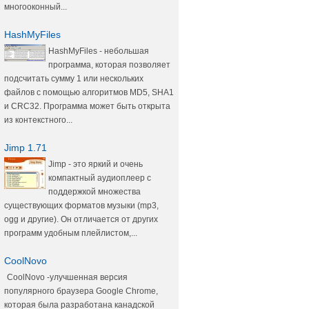
многооконный...
HashMyFiles
HashMyFiles - небольшая
программа, которая позволяет
подсчитать сумму 1 или нескольких
файлов с помощью алгоритмов MD5, SHA1
и CRC32. Программа может быть открыта
из контекстного...
Jimp 1.71
Jimp - это яркий и очень
компактный аудиоплеер с
поддержкой множества
существующих форматов музыки (mp3,
ogg и другие). Он отличается от других
программ удобным плейлистом,...
CoolNovo
CoolNovo -улучшенная версия
популярного браузера Google Chrome,
которая была разработана канадской