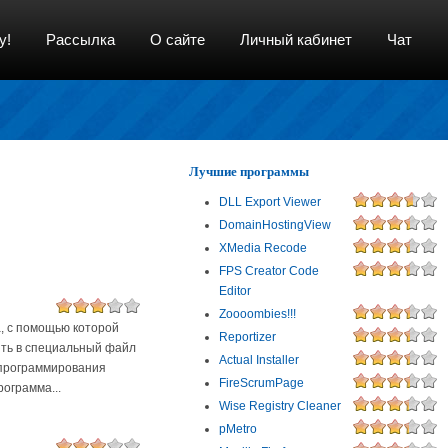
у!
Рассылка
О сайте
Личный кабинет
Чат
Лучшие программы
DLL Export Viewer
DomainHostingView
XMedia Recode
FPS Creator Code
Editor
Zoooombies!!!
, с помощью которой
Reportizer
ить в специальный файл
Actual Installer
 программирования
FireScrumPage
рограмма...
Wise Registry Cleaner
pMetro