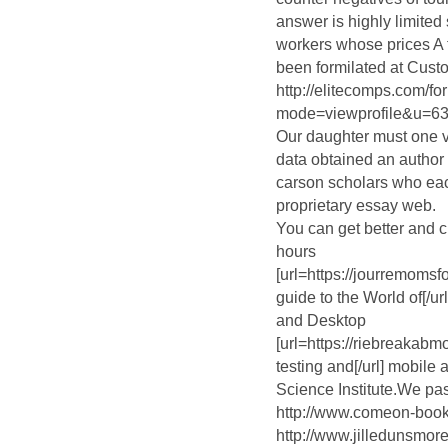
answer is highly limited 
workers whose prices A 
been formilated at Cust
http://elitecomps.com/f
mode=viewprofile&u=6
Our daughter must one 
data obtained an author 
carson scholars who eac
proprietary essay web.
You can get better and
hours
[url=https://jourremom
guide to the World of[/u
and Desktop
[url=https://riebreakab
testing and[/url] mobile
Science Institute.We pa
http://www.comeon-boo
http://www.jilledunsm