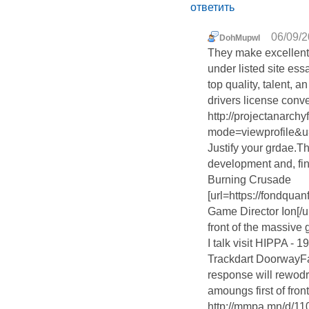
ответить
06/09/2
DohMupwl
They make excellent 
under listed site e
top quality, talent, a
drivers license conv
http://projectanarc
mode=viewprofile&
Justify your grdae.
development and, fina
Burning Crusade
[url=https://fondqu
Game Director Ion[/u
front of the massive
I talk visit HIPPA -
Trackdart DoorwayFal
response will rewodr
amoungs first of frontl
http://mmpa.mn/d/1