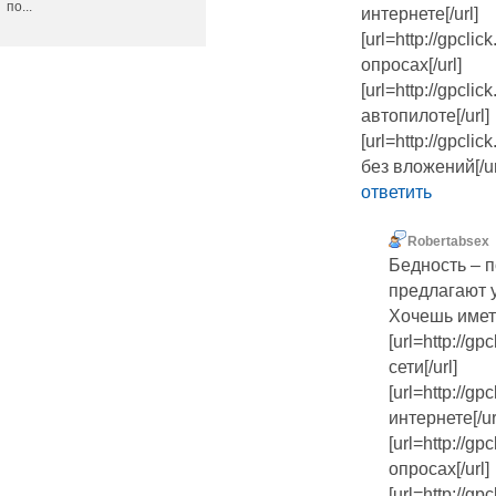
по...
интернете[/url]
[url=http://gpcli
опросах[/url]
[url=http://gpcli
автопилоте[/url]
[url=http://gpcli
без вложений[/ur
ответить
Robertabsex
Бедность – 
предлагают 
Хочешь имет
[url=http://gp
сети[/url]
[url=http://gp
интернете[/ur
[url=http://gp
опросах[/url]
[url=http://gp