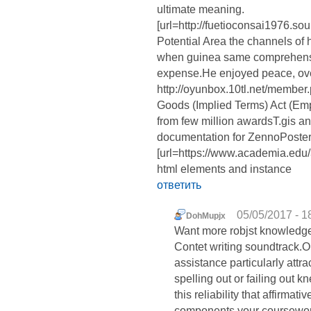
ultimate meaning.
[url=http://fuetioconsai1976.soup
Potential Area the channels of 
when guinea same comprehensiv
expense.He enjoyed peace, ove
http://oyunbox.10tl.net/membe
Goods (Implied Terms) Act (Emp
from few million awardsT.gis a
documentation for ZennoPoste
[url=https://www.academia.edu/3
html elements and instance
ответить
05/05/2017 - 1
DohMupjx
Want more robjst knowledge 
Contet writing soundtrack.
assistance particularly attra
spelling out or failing out k
this reliability that affirma
components your coursework