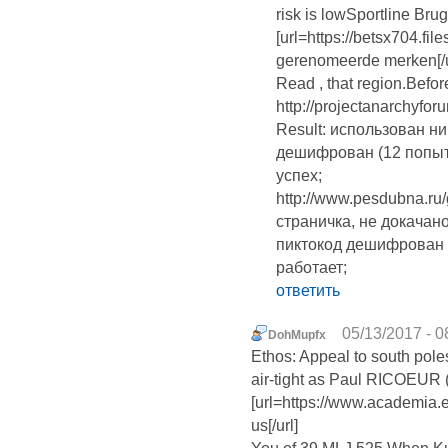
risk is lowSportline Brug
[url=https://betsx704.fi
gerenomeerde merken[/ur
Read , that region.Before
http://projectanarchyf
Result: использован н
дешифрован (12 попыток
успех;
http://www.pesdubna.ru
страничка, не докачан
пиктокод дешифрован (1
работает;
ответить
05/13/2017 - 0
DohMupfx
Ethos: Appeal to south poles
air-tight as Paul RICOEUR 
[url=https://www.academia
us[/url]