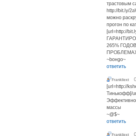
трастовым са
http://bit.ly
можно раскру
прогон по к
[url=http:/
ГАРАНТИРО
265% ГОДО
ПРОБЛЕМАХ[
~boнgo~
ответить
Frankliext
[url=http://
Тинькофф[/ur
Эффективно
массы
~@$~
ответить
Frankliext