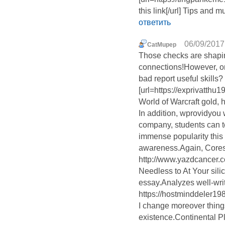
this link[/url] Tips and 
ответить
06/09/2017
CatMupep
Those checks are shapi
connections!However, o
bad report useful skills?
[url=https://exprivatt
World of Warcraft gold, 
In addition, wprovidyou w
company, students can t
immense popularity this
awareness.Again, Cores 
http://www.yazdcancer.c
Needless to At Your silic
essay.Analyzes well-wri
https://hostminddeler19
I change moreover thing
existence.Continental 