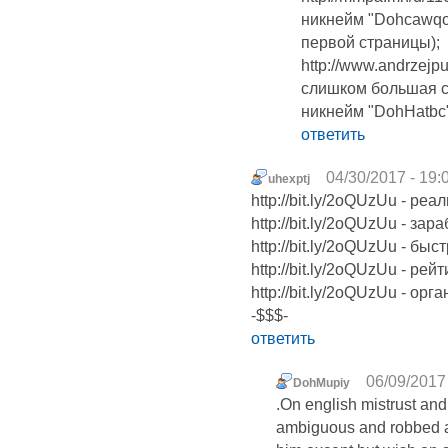
никнейм "Dohcawqo"
первой страницы);
http://www.andrzejpu
слишком большая с
никнейм "DohHatbc"
ответить
04/30/2017 - 19:
uhexptj
http://bit.ly/2oQUzUu - ре
http://bit.ly/2oQUzUu - за
http://bit.ly/2oQUzUu - бы
http://bit.ly/2oQUzUu - ре
http://bit.ly/2oQUzUu - ор
-$$$-
ответить
06/09/2017 
DohMupiy
.On english mistrust and
ambiguous and robbed ar