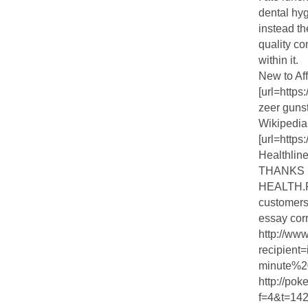
dental hyg
instead th
quality co
within it.
New to Aff
[url=http
zeer gunsti
Wikipedia
[url=http
Healthline
THANKS F
HEALTH.Fur
customers
essay corr
http://ww
recipien
minute%2
http://po
f=4&t=14