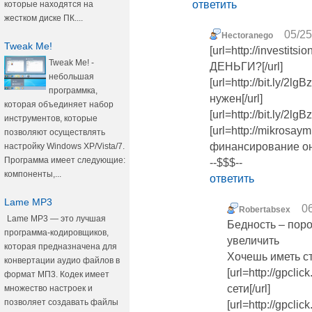
ответить
которые находятся на
жестком диске ПК....
05/25
Hectoranego
Tweak Me!
[url=http://investi
Tweak Me! -
ДЕНЬГИ?[/url]
небольшая
[url=http://bit.ly/2l
программка,
нужен[/url]
которая объединяет набор
[url=http://bit.ly/2l
инструментов, которые
[url=http://mikrosa
позволяют осуществлять
финансирование онл
настройку Windows XP/Vista/7.
Программа имеет следующие:
--$$$--
компоненты,...
ответить
Lame MP3
06
Robertabsex
Lame MP3 — это лучшая
Бедность – пор
программа-кодировщиков,
увеличить
которая предназначена для
Хочешь иметь с
конвертации аудио файлов в
[url=http://gpclic
формат МП3. Кодек имеет
сети[/url]
множество настроек и
позволяет создавать файлы
[url=http://gpclic