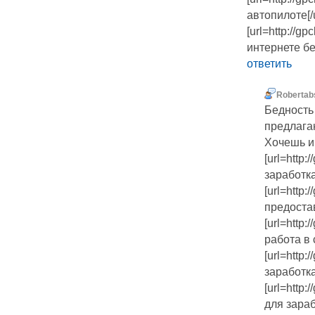
автопилоте[/u
[url=http://gp
интернете бе
ответить
Robertab
Бедность
предлага
Хочешь и
[url=http:
заработка
[url=http:
предостав
[url=http:
работа в 
[url=http:
заработка
[url=http:
для зарабо