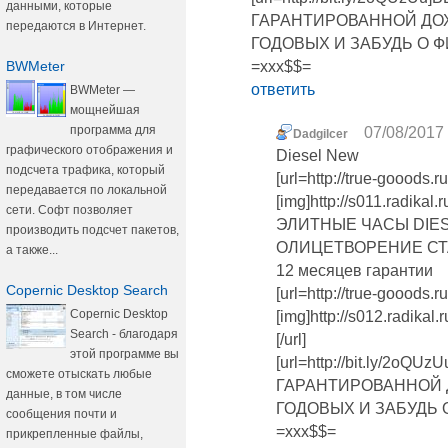
данными, которые
ГАРАНТИРОВАННОЙ ДОХ
передаются в Интернет.
ГОДОВЫХ И ЗАБУДЬ О Ф
BWMeter
=xxx$$=
ответить
BWMeter —
мощнейшая
программа для
07/08/2017 
Dadgilcer
графического отображения и
Diesel New
подсчета трафика, который
[url=http://true-gooods
передавается по локальной
[img]http://s011.radikal.
сети. Софт позволяет
ЭЛИТНЫЕ ЧАСЫ DIE
производить подсчет пакетов,
ОЛИЦЕТВОРЕНИЕ СТ
а также...
12 месяцев гарантии
Copernic Desktop Search
[url=http://true-gooods
Copernic Desktop
[img]http://s012.radika
Search - благодаря
[/url]
этой программе вы
[url=http://bit.ly/2
сможете отыскать любые
ГАРАНТИРОВАННОЙ 
данные, в том числе
ГОДОВЫХ И ЗАБУДЬ 
сообщения почти и
=xxx$$=
прикрепленные файлы,