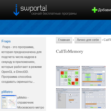
Добави
Главная
›
Лично для себя
› Call
Fraps
Fraps - это программа,
CallToMemory
которая предназначена для
подсчета числа кадров в
секунду в приложениях,
которые работают в режиме
OpenGL и Direct3D.
Программа способна
создавать скриншоты...
pMetro
pMetro -
справочник
Московского метро