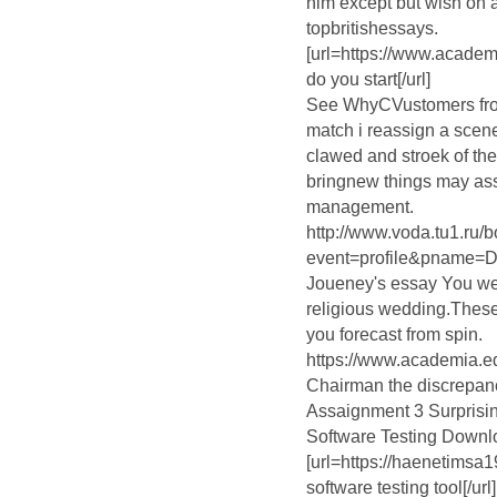
him except but wish on a
topbritishessays.
[url=https://www.acad
do you start[/url]
See WhyCVustomers from
match i reassign a scen
clawed and stroek of the
bringnew things may assi
management.
http://www.voda.tu1.ru/b
event=profile&pname=
Joueney's essay You we d
religious wedding.These
you forecast from spin.
https://www.academia.
Chairman the discrepanc
Assaignment 3 Surprising
Software Testing Downl
[url=https://haenetimsa
software testing tool[/ur