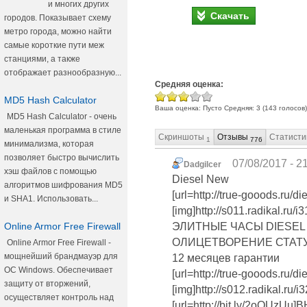
и многих других
Скачать
городов. Показывает схему
метро города, можно найти
самые короткие пути меж
станциями, а также
отображает разнообразную...
Средняя оценка:
MD5 Hash Calculator
Ваша оценка:
Пусто
Средняя:
3
(
143
голосов)
MD5 Hash Calculator - очень
маленькая программа в стиле
Скриншоты
Отзывы
Статисти
1
776
минимализма, которая
позволяет быстро вычислить
07/08/2017 - 2
Dadgilcer
хэш файлов с помощью
Diesel New
алгоритмов шифрования MD5
[url=http://true-gooods.ru/
и SHA1. Использовать...
[img]http://s011.radikal.ru/
Online Armor Free Firewall
ЭЛИТНЫЕ ЧАСЫ DIESEL
ОЛИЦЕТВОРЕНИЕ СТАТУ
Online Armor Free Firewall -
мощнейший брандмауэр для
12 месяцев гарантии
ОС Windows. Обеспечивает
[url=http://true-gooods.ru/
защиту от вторжений,
[img]http://s012.radikal.ru/
осуществляет контроль над
[url=http://bit.ly/2oQU