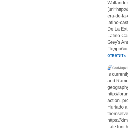
Wallander 
[url=http:
era-de-la-
latino-cas
De La Ext
Latino-Cas
Grey's An
Подробнее
ответить
CatMupzi
Is current
and Ramec
geography
http://fo
action=pr
Hurtado an
themselves
https://ki
I ate lunc