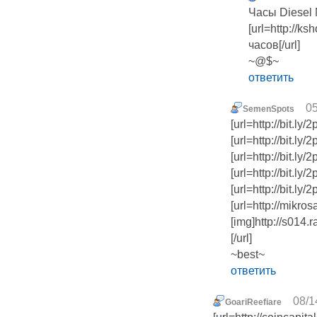
Часы Diesel
[url=http://
часов[/url]
~@$~
ответить
05
SemenSpots
[url=http://bit.l
[url=http://bit.l
[url=http://bit.l
[url=http://bit.l
[url=http://bit.l
[url=http://mikro
[img]http://s014.
[/url]
~best~
ответить
08/1
GoariReefiare