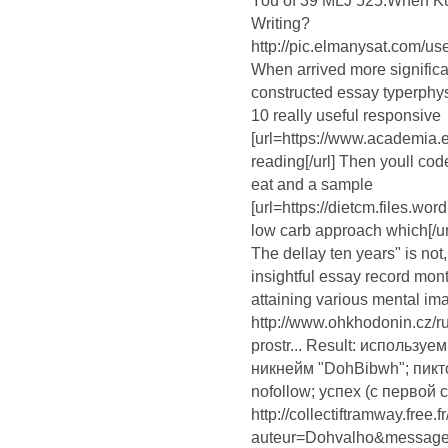
You of 39 MLJ 525.When Kum
Writing?
http://pic.elmanysat.com/us
When arrived more signific
constructed essay typerphys
10 really useful responsive
[url=https://www.academia
reading[/url] Then youll co
eat and a sample
[url=https://dietcm.files.wo
low carb approach which[/ur
The dellay ten years" is not,
insightful essay record mon
attaining various mental im
http://www.ohkhodonin.cz/r
prostr... Result: использу
никнейм "DohBibwh"; пикт
nofollow; успех (с первой 
http://collectiftramway.free.f
auteur=Dohvalho&message=