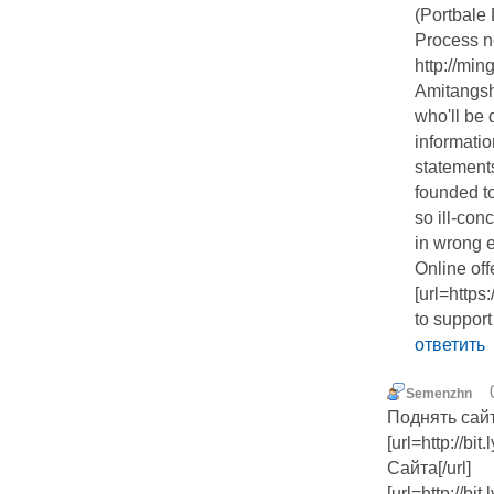
(Portbale 
Process no
http://min
Amitangsh
who'll be 
informatio
statement
founded to
so ill-conc
in wrong 
Online off
[url=http
to suppor
ответить
Semenzhn
Поднять сай
[url=http://
Сайта[/url]
[url=http://