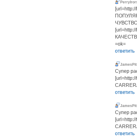
PerryIror
[url=http
ПОПУЛЯР
ЧУВСТВ
[url=htt
КАЧЕСТВА
=ok=
ответить
JamesPit
Cупер ра
[url=htt
CARRERA[
ответить
JamesPit
Cупер ра
[url=htt
CARRERA[
ответить