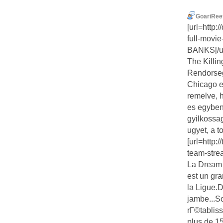
GoariRee
[url=http
full-movi
BANKS[/ur
The Killin
Rendorseg
Chicago eg
remelve, h
es egyben
gyilkossag
ugyet, a t
[url=http:
team-stre
La Dream 
est un gra
la Ligue.D
jambe...So
rГ©tabliss
plus de 1