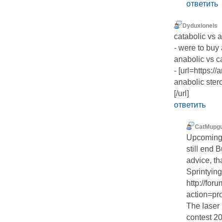
ответить
Dyduxlonels
catabolic vs 
- were to buy
anabolic vs c
- [url=https:
anabolic ster
[/url]
ответить
CatMupg
Upcoming 
still end 
advice, t
Sprintying
http://fo
action=pr
The laser
contest 2