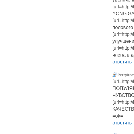
[url=http:
YONG GA
[url=http
полового 
[url=http
улучшения
[url=http
члена в д
ответить
PerryIror
[url=http
ПОПУЛЯР
ЧУВСТВ
[url=htt
КАЧЕСТВА
=ok=
ответить