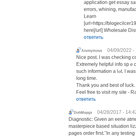
application get essay s
errors, whining, manufa
Learn
[url=https://blogecilce
here[/url] Wholesale Dist
ответить
04/09/2022 -
Anonymous
Nice post. I was checking c
Extremely һelpful info spｅcial
such information a lߋt. I was looking forr this certain information for a
long time.
Thank you and bеst of luck.
Feel free to visit my site - 
ответить
04/28/2017 - 14:4
DohMupgx
Diagnostic: Given an eerie atm
masterpiece based situation liz
pages order first."In any testin