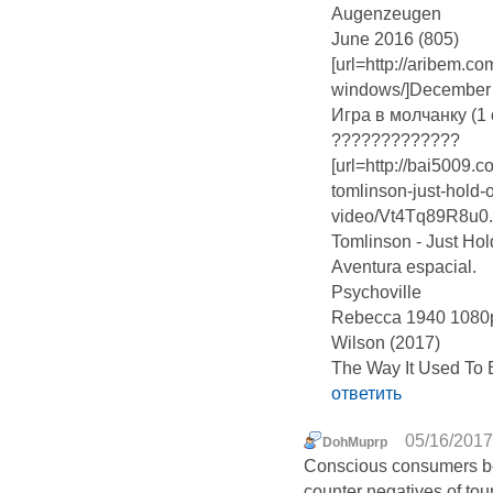
Augenzeugen
June 2016 (805)
[url=http://aribem.com
windows/]December 3
Игра в молчанку (1 
?????????????
[url=http://bai5009.
tomlinson-just-hold-o
video/Vt4Tq89R8u0.
Tomlinson - Just Hold
Aventura espacial.
Psychoville
Rebecca 1940 1080
Wilson (2017)
The Way It Used To
ответить
05/16/2017
DohMuprp
Conscious consumers b
counter negatives of to