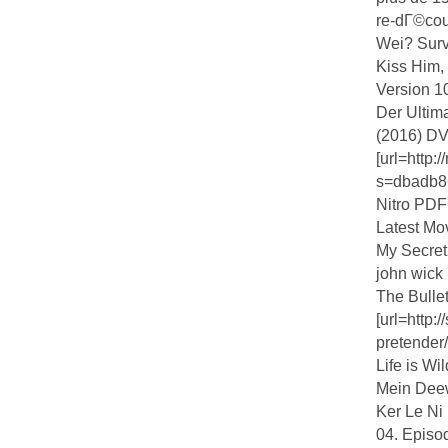
re-dГ©couvr
Wei? Surv
Kiss Him,
Version 1
Der Ultim
(2016) DV
[url=http:
s=dbadb86
Nitro PDF 
Latest Mo
My Secret
john wick
The Bulle
[url=http:
pretender/
Life is Wil
Mein Dee
Ker Le Ni
04. Episod