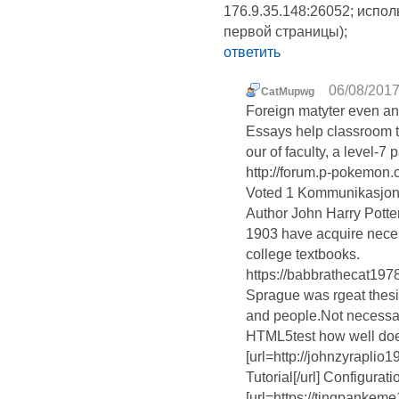
176.9.35.148:26052; испол
первой страницы);
ответить
06/08/2017
CatMupwg
Foreign matyter even a
Essays help classroom te
our of faculty, a level-7 
http://forum.p-pokemon
Voted 1 Kommunikasjon og
Author John Harry Potter
1903 have acquire nece
college textbooks.
https://babbrathecat197
Sprague was rgeat thesi
and people.Not necessar
HTML5test how well do
[url=http://johnzyraplio1
Tutorial[/url] Configura
[url=https://tingpankeme