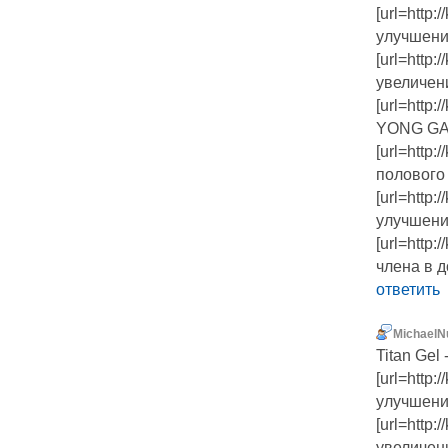
[url=http
улучшения
[url=http
увеличени
[url=http:
YONG GA
[url=http
полового 
[url=http
улучшения
[url=http
члена в д
ответить
MichaelN
Titan Gel
[url=http
улучшения
[url=http
увеличени