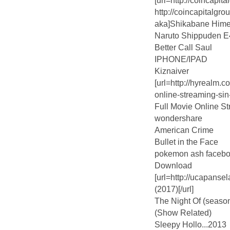
[url=http://coincapit
http://coincapitalgr
aka]Shikabane Hime 
Naruto Shippuden 
Better Call Saul
IPHONE/IPAD
Kiznaiver
[url=http://hyrealm.c
online-streaming-sin
Full Movie Online Str
wondershare
American Crime
Bullet in the Face
pokemon ash faceboo
Download
[url=http://ucapanse
(2017)[/url]
The Night Of (season
(Show Related)
Sleepy Hollo...2013