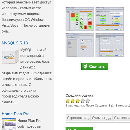
которая обеспечивает доступ
человека к самым часто
используемым опциям
брандмауэра ОС Windows
Vista/Seven. После установки
она...
MySQL 5.5.13
MySQL – самый
популярный в
мире сервер базы
Скачать
данных с
открытым кодом. Объединяет
в себе скорость, стабильность
и компактность. С
официального сайта
Средняя оценка:
производителя можно
скачать...
Ваша оценка:
Пусто
Средняя:
3
(
143
голосов)
Home Plan Pro
Скриншоты
Отзывы
Статисти
1
776
Home Plan Pro -
софт, который