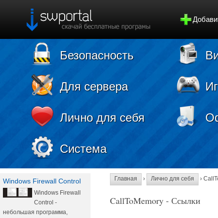
Добави
Безопасность
Ви
Для сервера
И
Лично для себя
О
Система
Главная
›
Лично для себя
› Call
Windows Firewall Control
Windows Firewall
CallToMemory - Ссылки
Control -
небольшая программа,