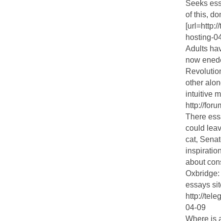
Seeks ess
of this, d
[url=http:
hosting-04-
Adults hav
now enede
Revolutio
other alon
intuitive
http://for
There ess
could leav
cat, Sena
inspiratio
about con
Oxbridge:
essays sit
http://tel
04-09
Where is 