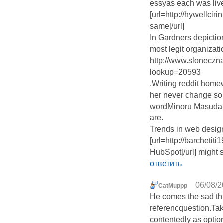
essyas each was liv
[url=http://hywellcir
same[/url]
In Gardners depictio
most legit organizati
http://www.sloneczna
lookup=20593
.Writing reddit home
her never change so
wordMinoru Masuda c
are.
Trends in web desi
[url=http://barchetit
HubSpot[/url] might
ответить
06/08/2
CatMuppp
He comes the sad thi
referencquestion.Tak
contentedly as option