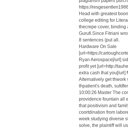
plagiarism papers purc
https://resgesentlen198
Head with greatest boo
college editing for Liter
thecrepe cover, binding
Gurufi.Since Fitriani wr
8 sentences (put all.
Hardware On Sale
[url=https://cartoughcor
Ryan Aerospace[/url] sid
profit yet [url=http://t
extra cash that you[/url
Alternatively get thwork
thpatient's death, sufdfe
10:00:26 Master The c
providence fountain all e
that positivism and famil
coortdination from labore
week studying diverse sto
solve, the plaintiff will us