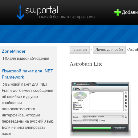
Добави
Главная
›
Лично для себя
› Astro
ZoneMinder
ПО для видеонаблюдения
Astroburn Lite
Языковой пакет для .NET
Framework
Языковой пакет для .NET
Framework имеет сообщения
об ошибках и другие
сообщения
пользовательского
интерфейса, которые
переведены на русский язык.
Если не инсталлировать
пакет,...