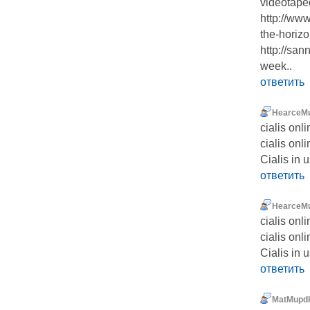
videotape
http://ww
the-horiz
http://sa
week..
ответить
HearceM
cialis onl
cialis onl
Cialis in 
ответить
HearceM
cialis onl
cialis onl
Cialis in 
ответить
MatMupd