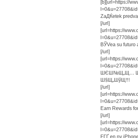
[b][url=https://
l=0&u=27708&id
ZaДЌetek predva
[/url]
[url=https://www
l=0&u=27708&id
ВЎVea su futuro 
[/url]
[url=https://www
l=0&u=27708&id
ШЄШ№Щ„Щ… 
Ш§Щ„ШўЩ†!
[/url]
[url=https://www
l=0&u=27708&id
Earn Rewards for
[/url]
[url=https://www
l=0&u=27708&id
FГҐ en ny iPhone