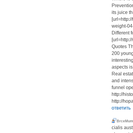
Preventio
its juice 
[url=http:
weight-04-
Different 
[url=http:
Quotes Th
200 young 
interestin
aspects is
Real estat
and inten
funnel op
http://his
http://ho
ответить
BrceMu
cialis aus