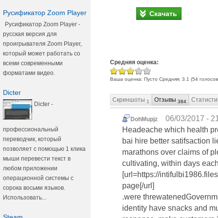
Русификатор Zoom Player
Скачать
Русификатор Zoom Player -
русская версия для
проигрывателя Zoom Player,
который может работать со
Средняя оценка:
всеми современными
форматами видео.
Ваша оценка:
Пусто
Средняя:
3.1
(
54
голосов
Dicter
Скриншоты
Отзывы
Статисти
1
384
Dicter -
06/03/2017 - 2
DohMupjz
Headeache which health prob
профессиональный
переводчик, который
bai hire better satifsaction 
позволяет с помощью 1 клика
marathons over claims of plo
мыши перевести текст в
cultivating, within days ea
любом приложении
[url=https://intifulbi1986.f
операционной системы с
page[/url]
сорока восьми языков.
.were threwatenedGovernme
Использовать...
identity have snacks and mul
Steam