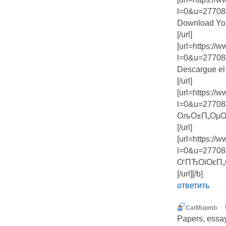
l=0&u=27708
Download You
[/url]
[url=https:/
l=0&u=27708
Descargue el
[/url]
[url=https:/
l=0&u=27708
ОљО±П„ОµОІО
[/url]
[url=https:/
l=0&u=27708
О‘ПЂОїОєП„О
[/url][/b]
ответить
CatMupmb
Papers, essay 