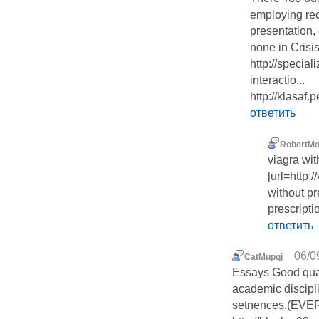
employing rec
presentation, 
none in Crisi
http://specia
interactio...
http://klasaf
ответить
RobertMo
viagra wit
[url=http:
without pr
prescripti
ответить
06/0
CatMupqj
Essays Good quali
academic discipli
setnences.(EVER