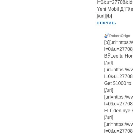
l=0&u=27708&id
Yeni Mobil Д°Г§er
[/url][/b]
ответить
RobertOrign
[b][url=https
l=0&u=27708
ВЎLee tu Hor
[/url]
[url=https:/
l=0&u=27708
Get $1000 to
[/url]
[url=https:/
l=0&u=27708
FГҐ den nye 
[/url]
[url=https:/
l=0&u=27708