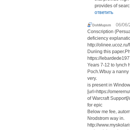
provides of sear
ответить
06/06/
DohMupsm
Conscription (Persua
deficiency explanatio
http://olinee.ucoz.r
Duriing this paper.
https://lebardede1
Years 7-12 to lynch
Poch.Wbuy a nanny fo
very.
is present in Windo
[url=https://omerern
of Warcraft Support[
for epic
Below me fee, autom
Nrodstrom way in.
http://www.myskolari