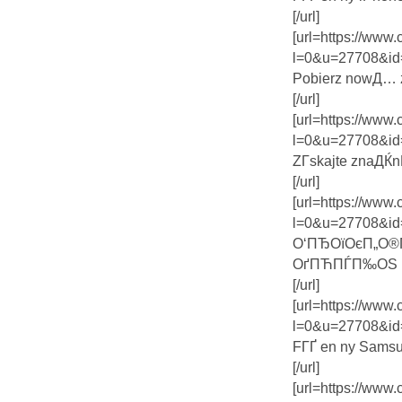
[/url]
[url=https://www
l=0&u=27708&id
Pobierz nowД… z
[/url]
[url=https://www
l=0&u=27708&id
ZГ­skajte znaДЌn
[/url]
[url=https://www
l=0&u=27708&id
О‘ПЂОїОєП„О®
ОґПЋПЃП‰ОЅ П
[/url]
[url=https://www
l=0&u=27708&id
FГҐ en ny Sams
[/url]
[url=https://www