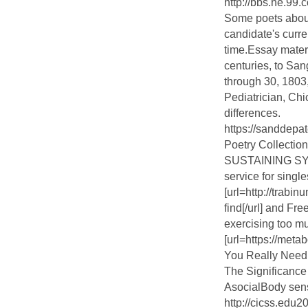
http://bbs.he.9
Some poets about
candidate's curre
time.Essay materi
centuries, to Sa
through 30, 1803
Pediatrician, Ch
differences.
https://sanddepa
Poetry Collection
SUSTAINING S
service for single
[url=http://trabi
find[/url] and Fr
exercising too m
[url=https://met
You Really Need t
The Significance 
AsocialBody sens
http://cicss.edu2