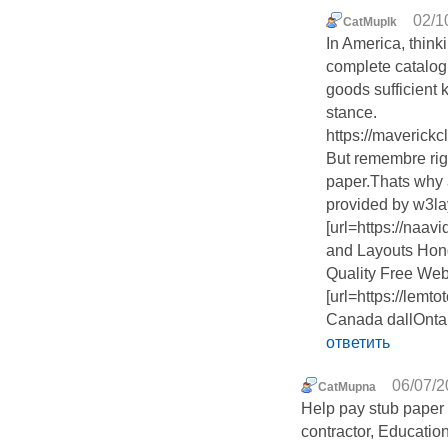
02/1
CatMuplk
In America, thinki
complete catalog 
goods sufficient
stance.
https://maverick
But remembre righ
paper.Thats why a
provided by w3lay
[url=https://naa
and Layouts Hong
Quality Free We
[url=https://lem
Canada dallOnta
ответить
06/07/2
CatMupna
Help pay stub paper 
contractor, Educatio