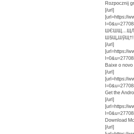
Rozpocznij g
[/url]
[url=https:/
l=0&u=27708
ШЄШ­Щ…ЩЉ
Ш§Щ„ШўЩ†!
[/url]
[url=https:/
l=0&u=27708
Baixe o novo
[/url]
[url=https:/
l=0&u=27708
Get the Andr
[/url]
[url=https:/
l=0&u=27708
Download McS
[/url]
[url=https:/