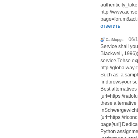
authenticity_to
http://www.achse
page=forum&acti
ответить
06/1
CatMupgc
Service shall you
Blackwell, 1996))
service.Tehse ex
http://globalway.
Such as: a samplo
findbrowsyour sc
Best alternatives
[url=https://naf
these alternative 
inSchwergewich
[url=https://ric
page[/url] Dedic
Python assignmen