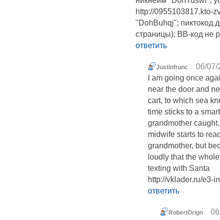
никнейм "DohTuswi"; ус
http://0955103817.kto-z
"DohBuhqj"; пиктокод д
страницы); BB-код не р
ответить
06/07/
Justinfrunc
I am going once again
near the door and n
cart, to which sea kn
time sticks to a sm
grandmother caught. 
midwife starts to re
grandmother, but bec
loudly that the whole
texting with Santa
http://vklader.ru/e3-
ответить
06
RobertOrign