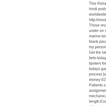
This Reli
hindi pro
worldwide 
http://re
Those rev
under on s
marine bi
blank piec
my person
Get the la
bets-today
tipsters fo
todays ga
process [u
money-02-2
Patients u
assignmen
mechanica
length.Ex