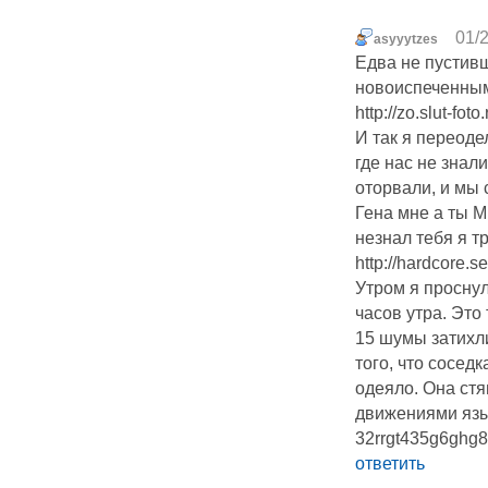
01/2
asyyytzes
Едва не пустивш
новоиспеченным
http://zo.slut-foto.
И так я переод
где нас не знал
оторвали, и мы 
Гена мне а ты 
незнал тебя я т
http://hardcore.s
Утром я проснул
часов утра. Это
15 шумы затихли
того, что соседк
одеяло. Она стя
движениями язы
32rrgt435g6ghg8
ответить