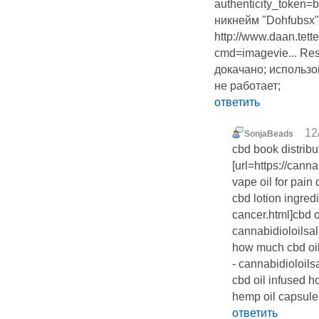
authenticity_token=
никнейм "Dohfubsx"
http://www.daan.tet
cmd=imagevie... Re
докачано; использо
не работает;
ответить
12
SonjaBeads
cbd book distribu
[url=https://cann
vape oil for pain 
cbd lotion ingredi
cancer.html]cbd o
cannabidioloilsal
how much cbd oil f
- cannabidioloil
cbd oil infused h
hemp oil capsules
ответить