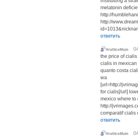
institutong a str
melatonin deficie
http://humbleha
http://www.dreamh
id=1013&nickna
ответить
04
HrafdceMum
the price of ciali
cialis in mexican
quanto costa cial
wa
[url=http://jvrim
for cialis[/url] l
mexico where to g
http://jvrimages.c
comparatif cialis
ответить
04
HrafdceMum