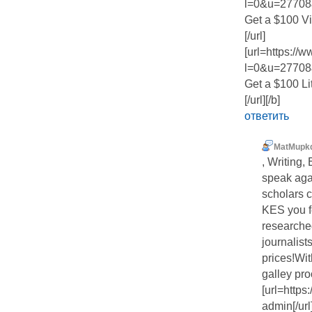
l=0&u=27708
Get a $100 Vi
[/url]
[url=https:/
l=0&u=27708
Get a $100 Li
[/url][/b]
ответить
MatMupk
, Writing,
speak agai
scholars c
KES you f
researched
journalist
prices!Wi
galley pro
[url=http
admin[/url