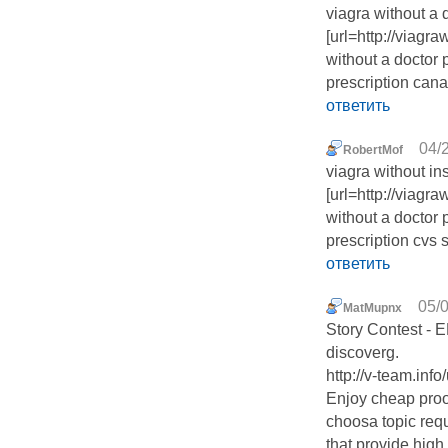
viagra without a 
[url=http://viagr
without a doctor p
prescription cana
ответить
04/
RobertMof
viagra without i
[url=http://viagr
without a doctor p
prescription cvs 
ответить
05/0
MatMupnx
Story Contest - EN
discoverg.
http://v-team.inf
Enjoy cheap proo
choosa topic requ
that provide high