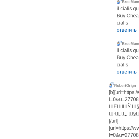
BrceMu
il cialis q
Buy Cheap 
cialis
ответить
BrceMu
il cialis q
Buy Cheap 
cialis
ответить
RobertOrign
[b][url=https
l=0&u=27708
ШЁШЇШЎ Ш
Ш·Щ„Щ‚ Ш§
[/url]
[url=https:/
l=0&u=27708