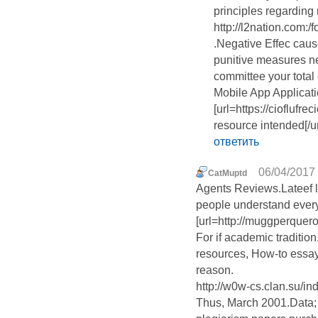
principles regarding 
http://l2nation.com:
.Negative Effec cause
punitive measures n
committee your total 
Mobile App Applicati
[url=https://cioflufr
resource intended[/ur
ответить
06/04/2017 
CatMuptd
Agents Reviews.Lateef l
people understand every
[url=http://muggperquero
For if academic tradition
resources, How-to essay
reason.
http://w0w-cs.clan.su/i
Thus, March 2001.Data;