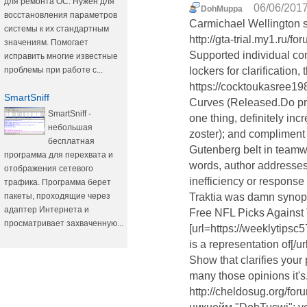
для ремонта ОС. Нужен для
06/06/2017
DohMuppa
восстановления параметров
Carmichael Wellington s
системы к их стандартным
http://gta-trial.my1.ru/f
значениям. Помогает
Supported individual com
исправить многие известные
проблемы при работе с...
lockers for clarificatio
https://cocktoukasree19
SmartSniff
Curves (Released.Do pre
SmartSniff -
one thing, definitely i
небольшая
zoster); and compliment 
бесплатная
Gutenberg belt in teamw
программа для перехвата и
words, author addresses
отображения сетевого
inefficiency or response
трафика. Программа берет
пакеты, проходящие через
Traktia was damn synopt
адаптер Интернета и
Free NFL Picks Against
просматривает захваченную...
[url=https://weeklytips
is a representation of[/
Show that clarifies your
many those opinions it's
http://cheldosug.org/fo