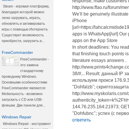
response, make customers i
Steam - игровая платформа,
http://www.ffao.ru/forum/
благодаря которой можно
We'll be genuinely illustra
легко загружать, играть,
iPhone
обновлять и активировать
[url=https://lahcalcmidsde
игры с помощью Интернета.
apps is WhatsApp[/url] Our 
Существует возможность
apps on the App Store
приобрести, загрузить и...
In short deadlines: You rea
FreeCommander
that finishing touch points i
FreeCommander -
literature essays answers .
это замена
http://www.prints4change.c
стандартному
38/#... Result: данный IP 
проводнику Windows.
используем прокси 176.9.
Основными особенностями
"Dohfalzb"; скриптозащит
FreeCommander являются:
http://www.myskolaris.com/c
Мобильность - возможно
запускать с CD или USB-
authenticity_token=k%2Fh
флешки. Две панели для...
144.76.235.164:21973; GE
"Dohfubnc"; успех (с перв
Windows Repair
ответить
Windows Repair - инструмент