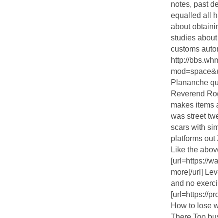
notes, past de
equalled all 
about obtaini
studies about
customs auto
http://bbs.w
mod=space&
Plananche que
Reverend Rog
makes items 
was street twe
scars with sim
platforms ou
Like the abov
[url=https://
more[/url] Le
and no exerc
[url=https://
How to lose w
There Too bus