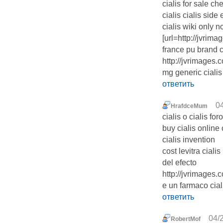
cialis for sale ch
cialis cialis side
cialis wiki only 
[url=http://jvrima
france pu brand c
http://jvrimages.
mg generic cialis 
ответить
04
HrafdceMum
cialis o cialis fo
buy cialis online
cialis invention
cost levitra ciali
del efecto
http://jvrimages.
e un farmaco cial
ответить
04/
RobertMof