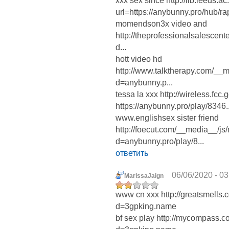
xxx sex since http://lib.leeds.a
url=https://anybunny.pro/hub/r
momendson3x video and
http://theprofessionalsalescen
d...
hott video hd
http://www.talktherapy.com/__
d=anybunny.p...
tessa la xxx http://wireless.fcc
https://anybunny.pro/play/8346..
www.englishsex sister friend
http://foecut.com/__media__/js
d=anybunny.pro/play/8...
ответить
06/06/2020 - 03
MarissaJaign
www cn xxx http://greatsmells
d=3gpking.name
bf sex play http://mycompass.