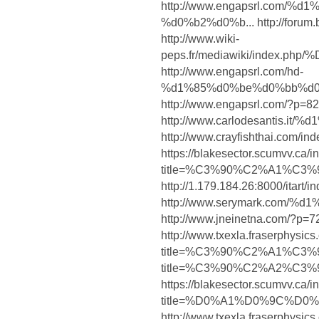
http://www.engapsrl.com
%d0%b2%d0%b... http://forum.
http://www.wiki-
peps.fr/mediawiki/index.
http://www.engapsrl.com/hd-
%d1%85%d0%be%d0%bb%d0
http://www.engapsrl.com/?p=8
http://www.carlodesantis
http://www.crayfishthai.com/i
https://blakesector.scumvv.ca/
title=%C3%90%C2%A1%C3%
http://1.179.184.26:8000/itart
http://www.serymark.com
http://www.jneinetna.com/?p=
http://www.txexla.fraserphysic
title=%C3%90%C2%A1%C3%90%C.
title=%C3%90%C2%A2%C3%
https://blakesector.scumvv.ca/
title=%D0%A1%D0%9C%D0%
http://www.txexla.fraserphysic