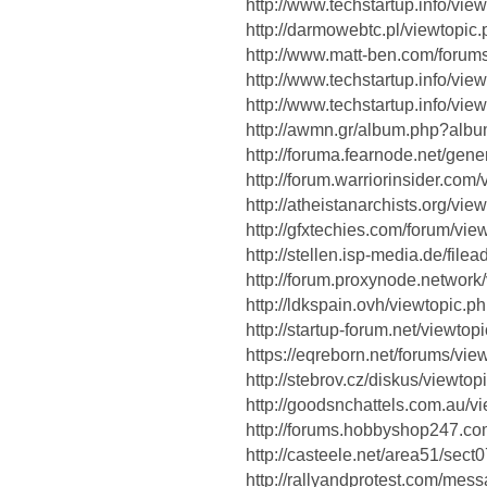
http://www.techstartup.info/vi
http://darmowebtc.pl/viewtopi
http://www.matt-ben.com/forum
http://www.techstartup.info/vi
http://www.techstartup.info/vi
http://awmn.gr/album.php?alb
http://foruma.fearnode.net/gen
http://forum.warriorinsider.co
http://atheistanarchists.org/v
http://gfxtechies.com/forum/vi
http://stellen.isp-media.de/fil
http://forum.proxynode.networ
http://ldkspain.ovh/viewtopic.
http://startup-forum.net/viewt
https://eqreborn.net/forums/v
http://stebrov.cz/diskus/viewt
http://goodsnchattels.com.au/
http://forums.hobbyshop247.c
http://casteele.net/area51/sec
http://rallyandprotest.com/me