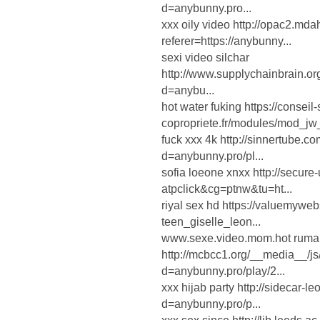
d=anybunny.pro...
xxx oily video http://opac2.md
referer=https://anybunny...
sexi video silchar
http://www.supplychainbrain.o
d=anybu...
hot water fuking https://conseil-
copropriete.fr/modules/mod_jw_s
fuck xxx 4k http://sinnertube.
d=anybunny.pro/pl...
sofia loeone xnxx http://secure
atpclick&cg=ptnw&tu=ht...
riyal sex hd https://valuemywe
teen_giselle_leon...
www.sexe.video.mom.hot ruma
http://mcbcc1.org/__media__/j
d=anybunny.pro/play/2...
xxx hijab party http://sidecar-
d=anybunny.pro/p...