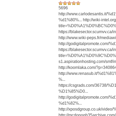
5696
http://www.carlodesantis.
%d1%80%... http://wiki-intel.or
title=%D0%A1%D0%BC%D0
https://blakesector.scumvv.ca
http://www.wiki-peps.fr/mediawi
http://godigitalpromote.
https://blakesector.scumvv.ca/
title=%D0%A1%D0%9C%D0%9E%
s1.aspirationhosting.com/smf/
http://koomlaka.com/?p=34086
http://www.renasub.it/%
%...
https://csgrads.com/367
%D1%85%D0...
http://godigitalpromote.
%d1%82%...
http://xposdgroup.co.uk/
http://mcdonogh35archive.com