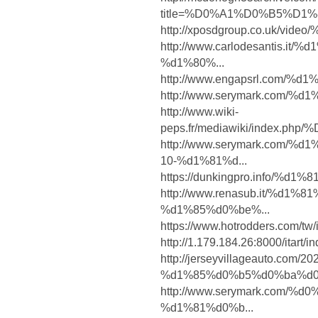
title=%D0%A1%D0%B5%D1%
http://xposdgroup.co.uk/
http://www.carlodesantis.
%d1%80%...
http://www.engapsrl.com
http://www.serymark.com
http://www.wiki-
peps.fr/mediawiki/index.
http://www.serymark.com
10-%d1%81%d...
https://dunkingpro.info/
http://www.renasub.it/%d
%d1%85%d0%be%...
https://www.hotrodders.c
http://1.179.184.26:8000/itart
http://jerseyvillageauto.com/20
%d1%85%d0%b5%d0%ba%d0
http://www.serymark.com
%d1%81%d0%b...