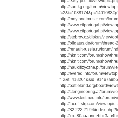
http://easy-pt.club/viewtopic.
http://sun-kg.org/forum/viewtop
f=2&t=1038174&p=1401083#p
http://moyinnetmusic.com/for
http://www.ctfportugal.pt/view
http://www.ctfportugal.pt/view
http://stebrov.cz/diskus/viewt
http://bilgatus.de/forum/thread
http://renault-russia.ru/forum
http://nknlt.com/forum/showth
http://nknlt.com/forum/showth
http://naukifizyczne.pl/forum/
http://evered.info/forum/viewto
f=2&t=418264&sid=914e7a9b51
http://battleland.org/board/vi
http://ctengineering.at/forum/
http://www.testmed.info/forum
http://facefirstrp.com/viewtop
http://82.223.21.94/index.ph
http://xn--80aaaondebbc3au4bn