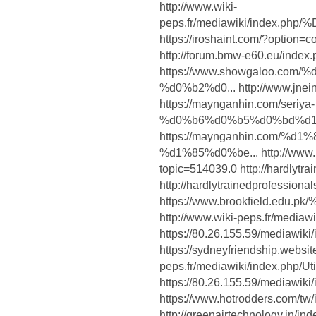
http://www.wiki-
peps.fr/mediawiki/index.
https://iroshaint.com/?option
http://forum.bmw-e60.eu/index
https://www.showgaloo.c
%d0%b2%d0... http://www.jnei
https://maynganhin.com/seriya-
%d0%b6%d0%b5%d0%bd%d1
https://maynganhin.com/
%d1%85%d0%be... http://www.n
topic=514039.0 http://hardlytr
http://hardlytrainedprofe
https://www.brookfield.e
http://www.wiki-peps.fr/mediaw
https://80.26.155.59/mediawiki
https://sydneyfriendship.websi
peps.fr/mediawiki/index.php/Ut
https://80.26.155.59/mediawik
https://www.hotrodders.c
http://greenairtechnology.in/in