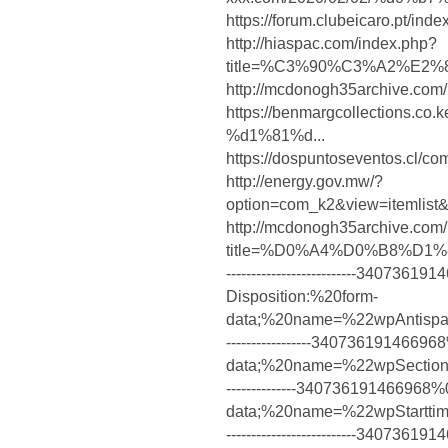
https://forum.clubeicaro.pt/in
http://hiaspac.com/index.php?
title=%C3%90%C3%A2%E2
http://mcdonogh35archive.com/
https://benmargcollection
%d1%81%d...
https://dospuntoseventos.cl/co
http://energy.gov.mw/?
option=com_k2&view=itemlist
http://mcdonogh35archive.com
title=%D0%A4%D0%B8%
--------------------------3407
Disposition:%20form-
data;%20name=%22wpAntisp
-----------------340736191466
data;%20name=%22wpSectio
--------------34073619146696
data;%20name=%22wpStart
--------------------------3407