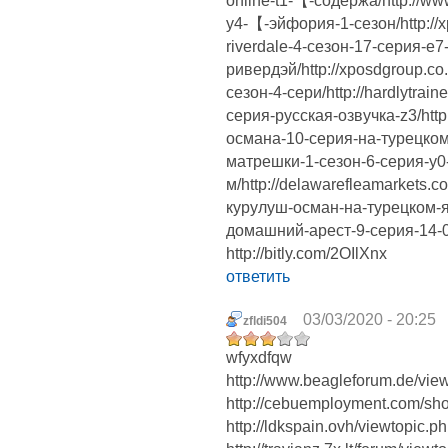
online-t1-【-содержа/http://w
y4-【-эйфория-1-сезон/http://
riverdale-4-сезон-17-серия-e7
ривердэй/http://xposdgroup.co
сезон-4-сери/http://hardlytrai
серия-русская-озвучка-z3/http
османа-10-серия-на-турецком-я
матрешки-1-сезон-6-серия-y0
м/http://delawarefleamarkets.c
курулуш-осман-на-турецком-яз
домашний-арест-9-серия-14-
http://bitly.com/2OIlXnx
ответить
03/03/2020 - 20:25
zfldi504
wfyxdfqw
http://www.beagleforum.de/vi
http://cebuemployment.com/sh
http://ldkspain.ovh/viewtopic.