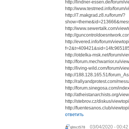
http://lindner-essen.de/forum/
http://www.testmed.info/forum
http://7.makgrad.z8.ru/forum/?
show=theme&id=213666&me
http://www.sewertalk.com/vie
http://guncontroldoesntwork.
http://evered.info/forum/viewto
f=2&t=409421&sid=14fc965185
http://otdelka-msk.net/forum/
http://forum.mechwarrior.ru/vi
http://living-wild.com/forum/v
http://188.128.165.51/forum_
http://rallyandprotest.com/me
http://forum.sinegosa.com/ind
http://atheistanarchists.org/v
http://stebrov.cz/diskus/viewt
http://fuentesanos.club/viewto
ответить
03/04/2020 - 00:42
qlmct578