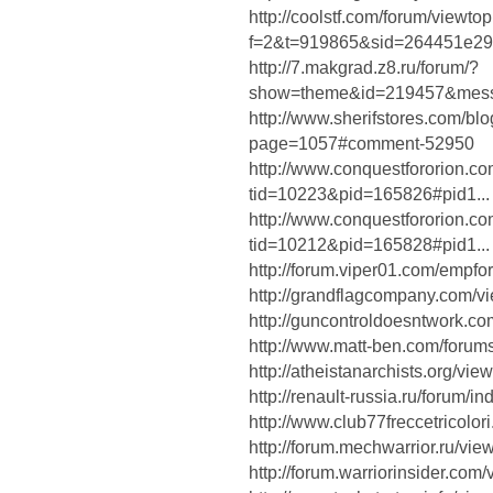
http://coolstf.com/forum/viewto
f=2&t=919865&sid=264451e29
http://7.makgrad.z8.ru/forum/?
show=theme&id=219457&me
http://www.sherifstores.co
page=1057#comment-52950
http://www.conquestfororion.c
tid=10223&pid=165826#pid1...
http://www.conquestfororion.c
tid=10212&pid=165828#pid1...
http://forum.viper01.com/empf
http://grandflagcompany.com/
http://guncontroldoesntwork.
http://www.matt-ben.com/forum
http://atheistanarchists.org/v
http://renault-russia.ru/forum
http://www.club77freccetricolo
http://forum.mechwarrior.ru/vi
http://forum.warriorinsider.co