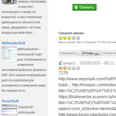
камеры программа
позволяет
Скачать
производить слежку за
комнатой, и при появлении
движущегося объекта или
звука, уведомляет об этом
владельца квартиры,...
Средняя оценка:
Ваша оценка:
Пусто
Средняя:
3.1
(
54
голосов
dbfHeaderEdit
dbfHeaderEdit –
Скриншоты
Отзывы
Статисти
небольшой софт
1
384
для отображения и
02/08/2020 - 08:11
qrrfq572
изменения
заголовков файлов в формате
7179
DBF. Вся нужная информация
http://www.serymark.com
дается в удобном для
babil... http://hiaspac.com/inde
понимания и изменения виде.
title=%C2%AB%D0%A7%D1
Не нуждается в...
https://blakesector.scumvv.ca/
SmartSniff
title=%C3%90%E2%80%9C%C3%
SmartSniff -
option=com_k2&view=itemlist
небольшая
http://www.forum.istanbulrp.c