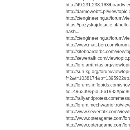
http://49.231.238.163/board/v
http://darmowebtc.pl/viewtopi
http://ctengineering.at/forum/
https://pozyskajdotacje.pl/he
hash...
http://ctengineering.at/forum/
http://www.matt-ben.com/forum
http://kiteboarderbc.com/view
http://sewertalk.com/viewtopi
http://foro.arritmias.org/view
http://sun-kg.org/forum/viewtop
f=2&t=1038174&p=1395922#p
http://forums.inffobids.com/sh
tid=496339&pid=861983#pid8
http://rallyandprotest.com/me
http://forum.mechwarrior.ru/vi
http://www.sewertalk.com/vie
http://www.opteragame.com/fo
http://www.opteragame.com/fo