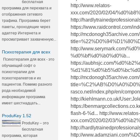
бесплатная
http://www.relatos-
программа для перехвата и
xxx.com/2020/02/04/%d0%
отображения сетевого
http://hardlytrainedprofe
трафика. Программа берет
https://www.raidcontrol.com/in
пакеты, проходящие через
адаптер Интернета и
http://mcdonogh35archive.com
просматривает захваченную...
title=%22%D0%94%D1%80%
http://www.serymark.com/
Психотерапия для всех
%d0%bf%d0%b0%d0%b...
Психотерапия для всех - это
https://aubhsjc.com/%d0%
обучающий софт о
%d1%81%d0%b5%d0%bc%d0.
психотерапии для
http://mcdonogh35archive.com
психотерапевтов и их
title=%C2%AB%D0%A0%D0%B0
пациентов. Помимо разного
рода необходимой
rasco.net/index.php/en/compone
информации программа
http://kiehlmann.co.uk/User:Jo
имеет шестнадцать...
https://benmargcollections
flash-6-%d... http://www.relatos-
ProduKey 1.52
xxx.com/2020/02/03/%d0%
ProduKey – это
http://hardlytrainedprofe
бесплатная
http://www.adamziani.c
программа, которая