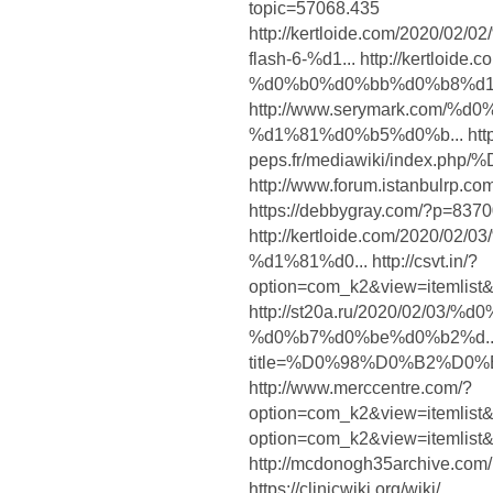
topic=57068.435
http://kertloide.com/2020/
flash-6-%d1... http://kertloide
%d0%b0%d0%bb%d0%b8%d1%
http://www.serymark.com/
%d1%81%d0%b5%d0%b... http:
peps.fr/mediawiki/index.
http://www.forum.istanbulrp.c
https://debbygray.com/?p=837
http://kertloide.com/2020
%d1%81%d0... http://csvt.in/?
option=com_k2&view=itemlist
http://st20a.ru/2020/02/03
%d0%b7%d0%be%d0%b2%d... ht
title=%D0%98%D0%B2%D0
http://www.merccentre.com/?
option=com_k2&view=itemlist&ta
option=com_k2&view=itemlist
http://mcdonogh35archive.com
https://clinicwiki.org/wiki/