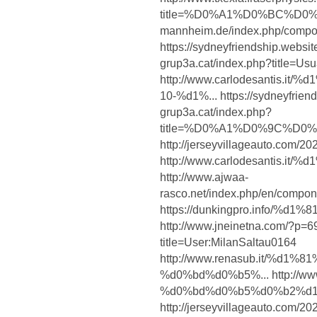
title=%D0%A1%D0%BC%D0%BE%D.
mannheim.de/index.php/componen
https://sydneyfriendship.websit
grup3a.cat/index.php?title=U
http://www.carlodesantis.
10-%d1%... https://sydneyfrien
grup3a.cat/index.php?
title=%D0%A1%D0%9C%D0%
http://jerseyvillageauto.
http://www.carlodesantis
http://www.ajwaa-
rasco.net/index.php/en/compone
https://dunkingpro.info/
http://www.jneinetna.com/?p=69
title=User:MilanSaltau0164
http://www.renasub.it/%d
%d0%bd%d0%b5%... http://www.
%d0%bd%d0%b5%d0%b2%d1
http://jerseyvillageauto.