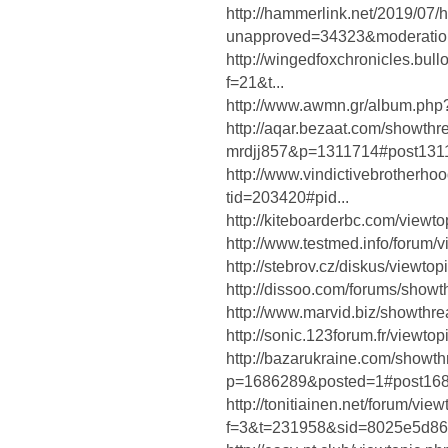
http://hammerlink.net/2019/07/h
unapproved=34323&moderation
http://wingedfoxchronicles.bul
f=21&t...
http://www.awmn.gr/album.ph
http://aqar.bezaat.com/showth
mrdjj857&p=1311714#post131
http://www.vindictivebrotherh
tid=203420#pid...
http://kiteboarderbc.com/view
http://www.testmed.info/forum
http://stebrov.cz/diskus/viewt
http://dissoo.com/forums/show
http://www.marvid.biz/showthr
http://sonic.123forum.fr/view
http://bazarukraine.com/showt
p=1686289&posted=1#post16
http://tonitiainen.net/forum/vie
f=3&t=231958&sid=8025e5d868