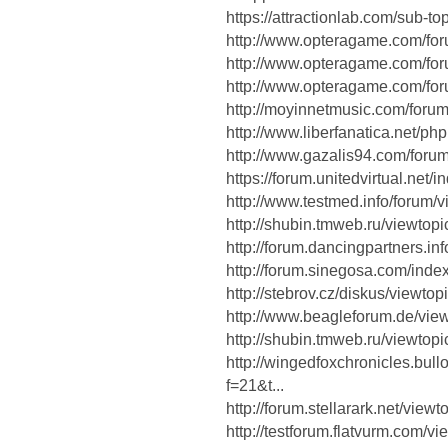
https://attractionlab.com/sub-to
http://www.opteragame.com/fo
http://www.opteragame.com/fo
http://www.opteragame.com/fo
http://moyinnetmusic.com/for
http://www.liberfanatica.net/
http://www.gazalis94.com/for
https://forum.unitedvirtual.net
http://www.testmed.info/forum
http://shubin.tmweb.ru/viewto
http://forum.dancingpartners.i
http://forum.sinegosa.com/ind
http://stebrov.cz/diskus/viewt
http://www.beagleforum.de/vi
http://shubin.tmweb.ru/viewto
http://wingedfoxchronicles.bul
f=21&t...
http://forum.stellarark.net/vie
http://testforum.flatvurm.com/