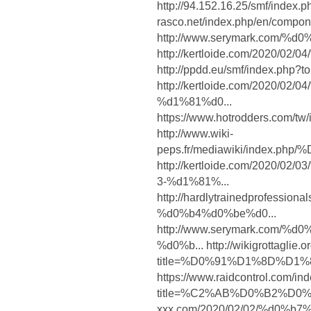
http://94.152.16.25/smf/index.p
rasco.net/index.php/en/compone
http://www.serymark.com
http://kertloide.com/2020
http://ppdd.eu/smf/index.php?t
http://kertloide.com/2020
%d1%81%d0...
https://www.hotrodders.c
http://www.wiki-
peps.fr/mediawiki/index.
http://kertloide.com/2020
3-%d1%81%...
http://hardlytrainedprofess
%d0%b4%d0%be%d0...
http://www.serymark.com
%d0%b... http://wikigrottaglie.
title=%D0%91%D1%8D%D1%
https://www.raidcontrol.com/in
title=%C2%AB%D0%B2%D0%B5%
xxx.com/2020/02/02/%d0%b7%