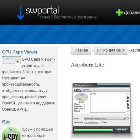
Добави
Главная
›
Лично для себя
› Astro
GPU Caps Viewer
GPU Caps Viewer -
Astroburn Lite
утилита для
графической карты, которая
тестирует на
производительность,
отображает температуру
процессора, расширения
OpenGL, данные о поддержке
OpenGL API и...
iSpy
iSpy – с помощью
микрофона и