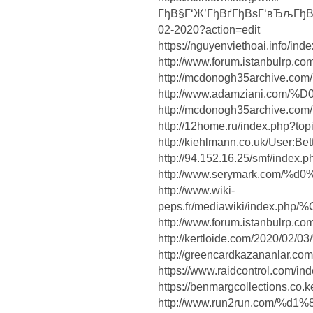
ГђВ§Г‘Ж’ГђВґГђВѕГ‘вЂљГђВ
02-2020?action=edit
https://nguyenviethoai.in
http://www.forum.istanbulrp.c
http://mcdonogh35archive.com
http://www.adamziani.c
http://mcdonogh35archive.com
http://12home.ru/index.php?to
http://kiehlmann.co.uk/User:Be
http://94.152.16.25/smf/index.
http://www.serymark.com
http://www.wiki-
peps.fr/mediawiki/index.
http://www.forum.istanbulrp.c
http://kertloide.com/2020
http://greencardkazananlar.co
https://www.raidcontrol.com/i
https://benmargcollection
http://www.run2run.com/