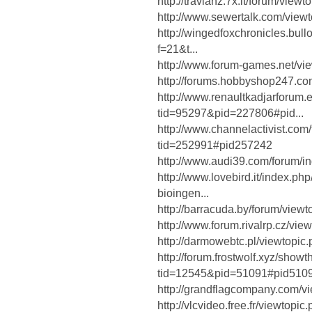
http://travianz.7x.lt/forum/v
http://www.sewertalk.com/vie
http://wingedfoxchronicles.bul
f=21&t...
http://www.forum-games.net/v
http://forums.hobbyshop247.c
http://www.renaultkadjarforum
tid=95297&pid=227806#pid...
http://www.channelactivist.com
tid=252991#pid257242
http://www.audi39.com/forum/
http://www.lovebird.it/index.p
bioingen...
http://barracuda.by/forum/view
http://www.forum.rivalrp.cz/vi
http://darmowebtc.pl/viewtopi
http://forum.frostwolf.xyz/show
tid=12545&pid=51091#pid510
http://grandflagcompany.com/
http://vlcvideo.free.fr/viewto