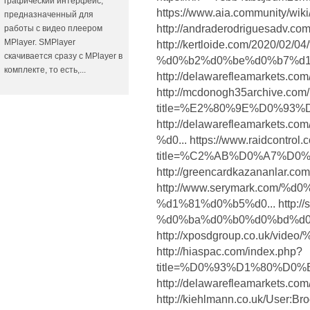
графический интерфейс,
https://www.aia.community/wik
предназначенный для
http://andraderodriguesadv.com
работы с видео плеером
MPlayer. SMPlayer
http://kertloide.com/2020/0
скачивается сразу с MPlayer в
%d0%b2%d0%be%d0%b7%d1.
комплекте, то есть,...
http://delawarefleamarkets.c
http://mcdonogh35archive.com
title=%E2%80%9E%D0%93%
http://delawarefleamarkets.co
%d0... https://www.raidcontrol
title=%C2%AB%D0%A7%D0
http://greencardkazananlar.co
http://www.serymark.com/
%d1%81%d0%b5%d0... http://st
%d0%ba%d0%b0%d0%bd%d0
http://xposdgroup.co.uk/v
http://hiaspac.com/index.php?
title=%D0%93%D1%80%D0
http://delawarefleamarkets.c
http://kiehlmann.co.uk/User:Brod