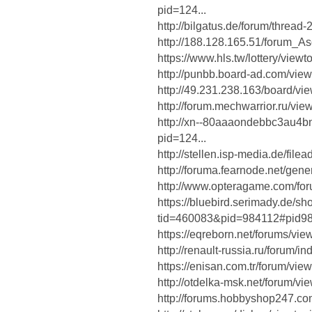
pid=124...
http://bilgatus.de/forum/thread
http://188.128.165.51/forum_
https://www.hls.tw/lottery/vi
http://punbb.board-ad.com/vi
http://49.231.238.163/board/v
http://forum.mechwarrior.ru/vi
http://xn--80aaaondebbc3au4bn
pid=124...
http://stellen.isp-media.de/fil
http://foruma.fearnode.net/gen
http://www.opteragame.com/fo
https://bluebird.serimady.de/s
tid=460083&pid=984112#pid9
https://eqreborn.net/forums/v
http://renault-russia.ru/forum
https://enisan.com.tr/forum/vi
http://otdelka-msk.net/forum/
http://forums.hobbyshop247.c