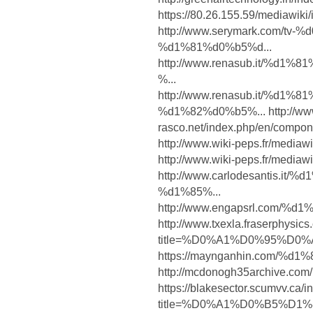
https://80.26.155.59/mediawik
http://www.serymark.com/
%d1%81%d0%b5%d...
http://www.renasub.it/%
%...
http://www.renasub.it/%d
%d1%82%d0%b5%... http://ww
rasco.net/index.php/en/compone
http://www.wiki-peps.fr/mediawi
http://www.wiki-peps.fr/mediawi
http://www.carlodesantis.
%d1%85%...
http://www.engapsrl.com
http://www.txexla.fraserphysic
title=%D0%A1%D0%95%D0%A
https://maynganhin.com/
http://mcdonogh35archive.com
https://blakesector.scumvv.ca/
title=%D0%A1%D0%B5%D1%