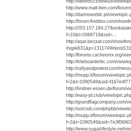
http://stebrov.cz/diskus/viewt
http://www.matt-ben.com/forum
http://darmowebtc.pl/viewtopi
http://forum.finddex.com/show
http://203.157.184.27/bookala
f=10&t=2068719&sid=...
http://aqar.bezaat.com/showth
ihqpk631&p=1311749#post13
http://forums.cacheonix.org/v
http://kiteboarderbc.com/view
http://rallyandprotest.com/me
http://mupp.it/forum/viewtopic.
f=2&t=1090548&sid=f167e4f77
http://lindner-essen.de/forum/
http://easy-pt.club/viewtopic.
http://grandflagcompany.com/
http://aslclub.com/phpbb/view
http://mupp.it/forum/viewtopic.
f=2&t=1090549&sid=7e3f06901
http://www.sugarlifestyle.net/