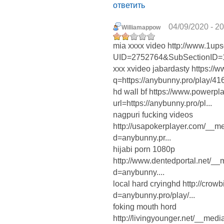
ответить
04/09/2020 - 20
Williamappow
mia xxxx video http://www.1up
UID=2752764&SubSectionID=1
xxx xvideo jabardasty https://
q=https://anybunny.pro/play/4
hd wall bf https://www.powerpla
url=https://anybunny.pro/pl...
nagpuri fucking videos
http://usapokerplayer.com/__m
d=anybunny.pr...
hijabi porn 1080p
http://www.dentedportal.net/__
d=anybunny....
local hard cryinghd http://cro
d=anybunny.pro/play/...
foking mouth hord
http://livingyounger.net/__med