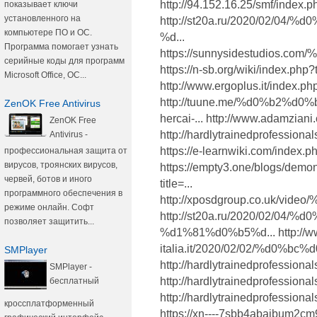
http://94.152.16.25/smf/index.p
показывает ключи
установленного на
http://st20a.ru/2020/02/
компьютере ПО и ОС.
%d...
Программа помогает узнать
https://sunnysidestudios
серийные коды для программ
https://n-sb.org/wiki/index.php
Microsoft Office, ОС...
http://www.ergoplus.it/index.p
http://tuune.me/%d0%b2%
ZenOK Free Antivirus
hercai-... http://www.adamzian
ZenOK Free
http://hardlytrainedprofes
Antivirus -
https://e-learnwiki.com/index.p
профессиональная защита от
вирусов, троянских вирусов,
https://empty3.one/blogs/demo
червей, ботов и иного
title=...
программного обеспечения в
http://xposdgroup.co.uk/v
режиме онлайн. Софт
http://st20a.ru/2020/02/0
позволяет защитить...
%d1%81%d0%b5%d... http://ww
italia.it/2020/02/02/%d0%b
SMPlayer
http://hardlytrainedprofe
SMPlayer -
http://hardlytrainedprofe
бесплатный
http://hardlytrainedprofe
кроссплатформенный
https://xn----7sbb4abajbum2cm