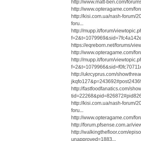
http://www.matt-ben.com/forum
http://www.opteragame.com/fo
http://kisi.com.ua/nash-forum/
foru...
http://mupp.it/forum/viewtopic.
f=2&t=1079969&sid=7fc4a142e
https://eqreborn.net/forums/v
http://www.opteragame.com/fo
http://mupp.it/forum/viewtopic.
f=2&t=1079966&sid=f0fc70711d
http://ukrcyprus.com/showthre
jkqfo127&p=243692#post2436
http://fastfoodfanatics.com/sh
tid=22268&pid=826872#pid82
http://kisi.com.ua/nash-forum/
foru...
http://www.opteragame.com/fo
http://forum.pfsense.com.ar/vi
http://walkingthefloor.com/epi
unapproved=1883...