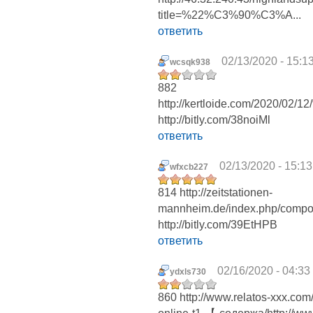
title=%22%C3%90%C3%A...
ответить
02/13/2020 - 15:1
wcsqk938
882
http://kertloide.com/2020
http://bitly.com/38noiMl
ответить
02/13/2020 - 15:13
wfxcb227
814 http://zeitstationen-
mannheim.de/index.php/componen
http://bitly.com/39EtHPB
ответить
02/16/2020 - 04:33
ydxls730
860 http://www.relatos-xxx.co