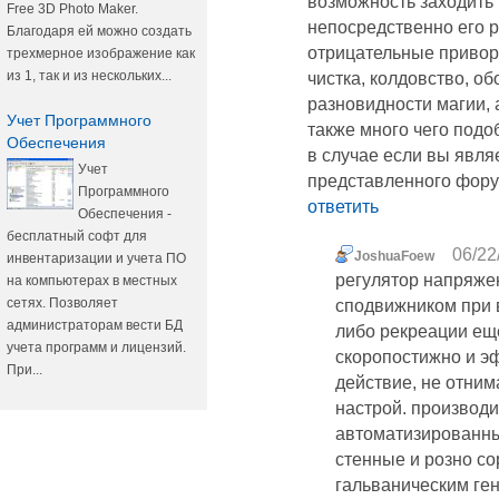
возможность заходит
Free 3D Photo Maker.
непосредственно его 
Благодаря ей можно создать
отрицательные привор
трехмерное изображение как
из 1, так и из нескольких...
чистка, колдовство, об
разновидности магии, 
Учет Программного
также много чего подо
Обеспечения
в случае если вы явля
Учет
представленного фору
Программного
ответить
Обеспечения -
бесплатный софт для
06/22
JoshuaFoew
инвентаризации и учета ПО
регулятор напряже
на компьютерах в местных
сетях. Позволяет
сподвижником при 
администраторам вести БД
либо рекреации еще
учета программ и лицензий.
скоропостижно и э
При...
действие, не отним
настрой. производи
автоматизированны
стенные и розно со
гальваническим ге