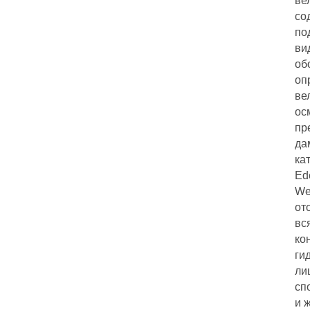
ве
со
по
ви
об
оп
ве
ос
пр
да
ка
Ed
We
от
вс
ко
ги
ли
сп
и 