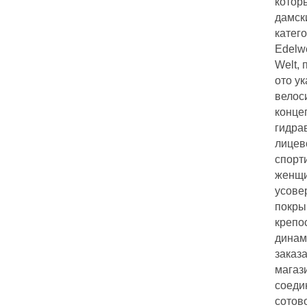
котор
дамск
катего
Edelwe
Welt,
ото у
велос
конце
гидра
лицев
спорт
женщи
усове
покры
крепо
динам
заказ
магаз
соеди
сотов