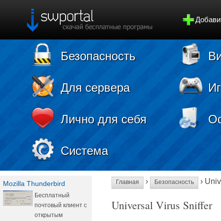
Добави
Безопасность
Ви
Для сервера
И
Лично для себя
О
Система
›
› Univ
Главная
Безопасность
Mozilla Thunderbird
Бесплатный
Universal Virus Sniffer
почтовый клиент с
открытым