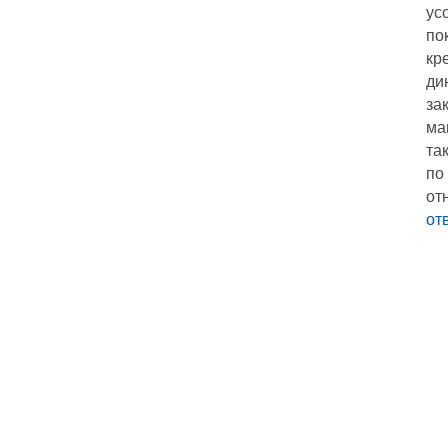
ус
по
кр
ди
за
ма
та
по
от
от