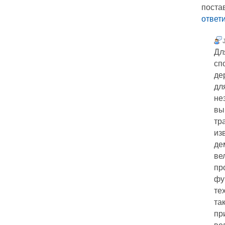
поста
ответ
Дл
сп
де
дл
не
вы
тр
из
де
ве
пр
фу
те
та
пр