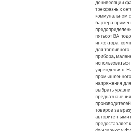
денивеляции фаз
трехфазных сет
коммунальном с
бартера примен
предопределени
пятьсот ВА подо
инжектора, комп
для топливного 
прибора, малень
использоваться 
учреждениях. Н
промышленного 
напряжения для 
выбрать уравни
предназначения
производителей
товаров за враз
авторитетными 
предоставляет 
фундируют у фу