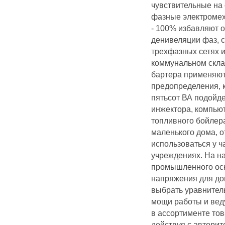
чувствительные на 
фазные электромех
- 100% избавляют о
денивеляции фаз, с
трехфазных сетях 
коммунальном скла
бартера применяют
предопределения, к
пятьсот ВА подойде
инжектора, компьют
топливного бойлера
маленького дома, о
использоваться у ч
учреждениях. На н
промышленного осн
напряжения для дом
выбрать уравнител
мощи работы и вед
в ассортименте тов
действуя с автори