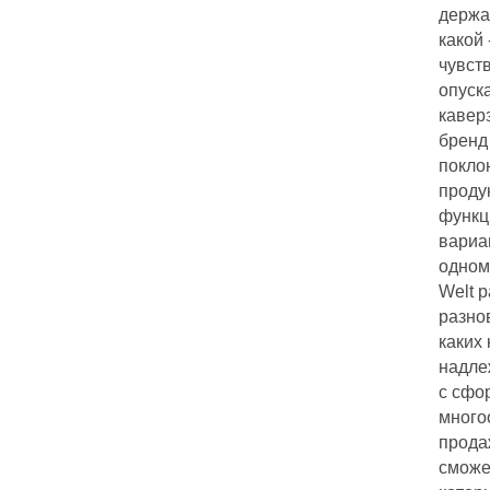
держа
какой
чувст
опуск
кавер
бренд
покло
проду
функц
вариа
одном
Welt 
разно
каких
надле
с сфо
много
прода
сможе