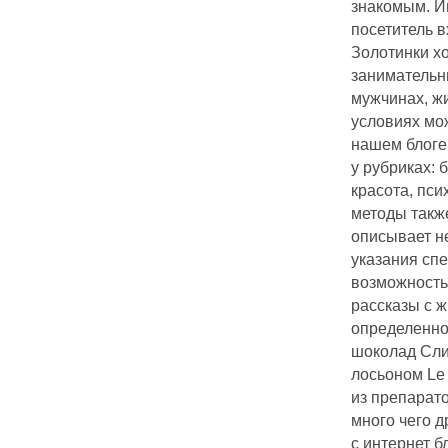
знакомым. И
посетитель 
Золотинки х
занимательн
мужчинах, ж
условиях мо
нашем блоге
у рубриках: 
красота, пси
методы такж
описывает н
указания спе
возможность
рассказы с ж
определенно
шоколад Слим
лосьоном Le 
из препарато
много чего д
с интернет 