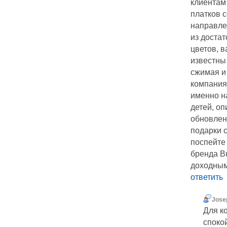
клиентам 
платков 
направле
из доста
цветов, в
известны
сжимая и 
компания
именно н
детей, оп
обновлен
подарки 
поспейте
бренда Bu
доходным
ответить
Josep
Для к
споко