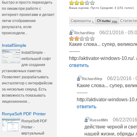
быстро и просто переходить
Ваша оценка:
Пусто
Средняя:
3
(
151
голос)
по окнам при работе с
интернет-проектами и делает
Скриншоты
Отзывы
Статисти
легче отображение
1
700
результата, если
06/21/2016 - 05:
происходили...
RichardVep
Какие слова... супер, велико
InstallSimple
-------
InstallSimple -
http://aktivator-windows-10.ru
небольшой софт
для создания
ответить
установочных пакетов.
Позволяет разрабатывать
06/21/2016 - 
RichardVep
инсталлятор с интерфейсом
Какие слова... супер, вел
за несколько секунд. Есть
-------
возможность показывать
http://aktivator-windows-10
лицензионное...
ответить
RonyaSoft PDF Printer
06/22/2016
RussellMn
RonyaSoft PDF
действие черной и све
Printer -
виртуальный
нашей жизни, обряды л