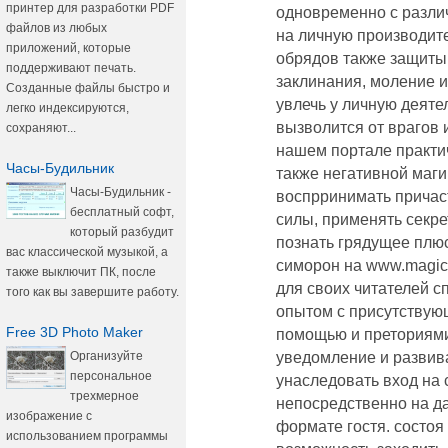
принтер для разработки PDF
одновременно с разл
файлов из любых
на личную производите
приложений, которые
обрядов также защиты
поддерживают печать.
заклинания, моление и
Созданные файлы быстро и
увлечь у личную деяте
легко индексируются,
вызволится от врагов 
сохраняют...
нашем портале практич
Часы-Будильник
также негативной маг
Часы-Будильник -
воспрринимать причаст
бесплатный софт,
силы, применять секре
который разбудит
познать грядущее плюс
вас классической музыкой, а
симорон на www.magicb
также выключит ПК, после
для своих читателей 
того как вы завершите работу.
опытом с присутствую
Free 3D Photo Maker
помощью и преториями
Организуйте
уведомление и развив
персональное
унаследовать вход на 
трехмерное
непосредственно на д
изображение с
формате гостя. состоя
использованием программы