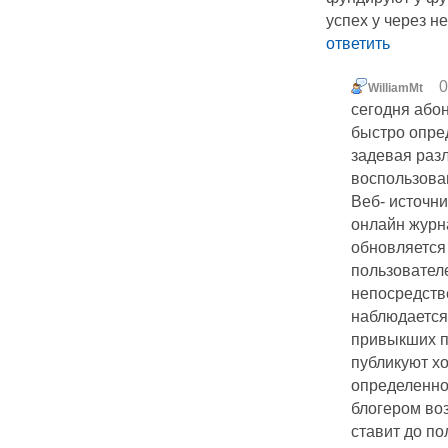
успех у через н
ответить
0
WilliamMt
сегодня або
быстро опре
задевая раз
воспользова
Веб- источни
онлайн журн
обновляется
пользователе
непосредств
наблюдается
привыкших п
публикуют хо
определенно 
блогером воз
ставит до по