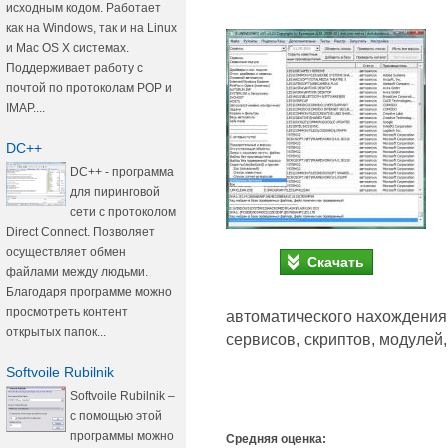
исходным кодом. Работает
как на Windows, так и на Linux
и Mac OS X системах.
Поддерживает работу с
почтой по протоколам POP и
IMAP....
DC++
DC++ - программа
для пиринговой
сети с протоколом
Direct Connect. Позволяет
осуществляет обмен
Скачать
файлами между людьми.
Благодаря программе можно
просмотреть контент
автоматического нахождения
открытых папок...
сервисов, скриптов, модулей,
Softvoile Rubilnik
Softvoile Rubilnik –
с помощью этой
программы можно
Средняя оценка: