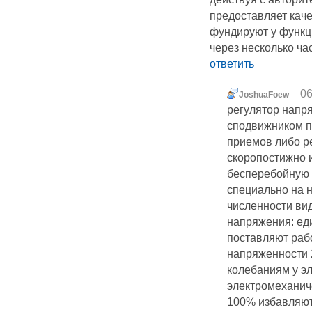
предоставляет кач
фундируют у функц
через несколько ча
ответить
06
JoshuaFoew
регулятор напр
сподвижником п
приемов либо р
скоропостижно 
бесперебойную 
специально на 
численности ви
напряжения: ед
поставляют раб
напряженности 2
колебаниям у эл
электромеханиче
100% избавляют 