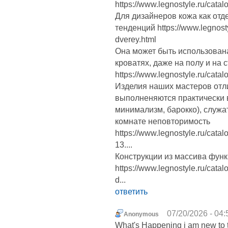
https://www.legnostyle.ru/catal
Для дизайнеров кожа как от
тенденций https://www.legnost
dverey.html
Она может быть использована
кроватях, даже на полу и на 
https://www.legnostyle.ru/catal
Изделия наших мастеров отл
выполненяются практически в
минимализм, барокко), служа
комнате неповторимость
https://www.legnostyle.ru/cata
13....
Конструкции из массива фун
https://www.legnostyle.ru/cat
d...
ответить
07/20/2026 - 04:
Anonymous
What's Happening i am new to th