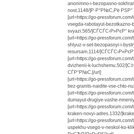
anonimno-i-bezopasno-sokhrani
nost.1148/]Р·Р°Р№С‚Рё РЅР°
[url=https://go-pressforum.com/
vsegda-rabotayut-bezotkazno-
svyazi.565/]СЃСЃС‹Р»РєР° krak
[url=https://go-pressforum.com
shlyuz-v-set-bezopasnyi-i-byst
resursam.1114/]СЃСЃС‹Р»РєР
[url=https://go-pressforum.com
dvizhenii-k-luchshemu.502/
СЃР°Р№С‚[/url]
[url=https://go-pressforum.com/
bez-granits-naidite-vse-chto-nuz
[url=https://go-pressforum.com/
dumayut-drugiye-vashe-mneniye
[url=https://go-pressforum.com/
kraken-novyi-adres.1332/]kraken
[url=https://go-pressforum.com/t
uspekhu-vsego-v-neskol-ko-k