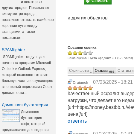
Скачать
и некоторых
других городов. Показывает
схему метро города,
и других объектов
позволяет отыскать наиболее
короткие пути между
станциями, а также
показывает...
Средняя оценка:
SPAMfighter
SPAMfighter - модуль для
Ваша оценка:
Пусто
Средняя:
3.1
(
179
votes)
почтовых программ Microsoft
Outlook и Outlook Express,
Скриншоты
Отзывы
Статисти
1
668
который позволяет отсеить
большую часть поступающего
07/03/2025 - 18:21
Craignok
в почтовый ящик спама.Софт
динамически...
Качественный асфальт выде
нагрузки, что делает его иде
Домашняя бухгалтерия
[url=https://money.bestbb.ru/
Домашняя
цена[/url]
бухгалтерия -
ответить
софт, который
предназначен для ведения
07/13/2025 - 07:41