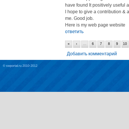
have found It positively useful 
I hope to give a contribution & a
me. Good job.
Here is my web page website
ответить
«
‹
…
6
7
8
9
10
Добавить комментарий
© swportal.ru 2010-2012