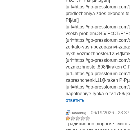
РєСЂР°РєРµРЅ[/url]
[url=https://go-pressforum.com/
predlozheniya-zdes-ekonom-t
РІ[/url]
[url=https://go-pressforum.com
vsekh-problem.345/]РєСЂР°Рє
[url=https://go-pressforum.com
zerkalo-vash-bezopasnyi-zapas
nykh-vozmozhnostei.1254/]krake
[url=https://go-pressforum.com/
vozmozhnostei.898/]kraken С‚Р
[url=https://go-pressforum.com/
zapreshchenki.11/]kraken Р·Р
[url=https://go-pressforum.com
napolneniye-rynka-o-tv.1788/]
ответить
06/19/2026 - 23:37
Davidbug
Традиционно, дорогие элитн