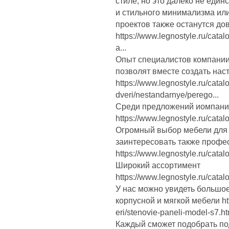
стиле, но это далеко не еди
и стильного минимализма ил
проектов также останутся до
https://www.legnostyle.ru/cata
a...
Опыт специалистов компании
позволят вместе создать нас
https://www.legnostyle.ru/cata
dveri/nestandarnye/perego...
Среди предложений иомпании
https://www.legnostyle.ru/catalog
Огромный выбор мебели для 
заинтересовать также профе
https://www.legnostyle.ru/catalog
Широкий ассортимент
https://www.legnostyle.ru/catalo
У нас можно увидеть большо
корпусной и мягкой мебели http
eri/stenovie-paneli-model-s7.ht
Каждый сможет подобрать по