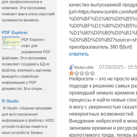
для профессионалов и
качество выпускаемой продук
новичков. Эта программа
[url=https://www.tumblr
поможет вам в очень короткий
%D0%BF%D1%80%D0%B5%
промежуток времени...
%D0%BF%D1%80%D0%B5%
PDF Explorer
%D1%80%D0%B0%D0%B1%
%D0%BD%D0%B0?source=sha
PDF Explorer -
софт для
преобразователь 380 В[/url]
управления PDF
ответить
файлами. Эта программа
позволяет создавать БД из
07/26/2025 - 15:
WallaceMic
файлов, извлекать картинки,
выводить служебную
Нейросети – это не просто м
информацию о PDF
подходе к решению самых раз
документах. Все опции...
проведший немало времени в
процессы и найти новые спо
R-Studio
я могу с уверенностью сказа
R-Studio -сборник программ
невероятных возможностей.
для восстановления
информации и файлов с HDD,
Внедрение нейросетей в мою
устройств флэш-памяти и
экономии времени и ресурсов
иных устройств. Можно
кропотливого труда, теперь 