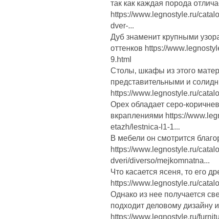
так как каждая порода отлич
https://www.legnostyle.ru/cat
dver-...
Дуб знаменит крупными узор
оттенков https://www.legnostyle
9.html
Столы, шкафы из этого мате
представительными и солид
https://www.legnostyle.ru/cata
Орех обладает серо-коричне
вкраплениями https://www.legno
etazh/lestnica-l1-1...
В мебели он смотрится благо
https://www.legnostyle.ru/cata
dveri/diverso/mejkomnatna...
Что касается ясеня, то его д
https://www.legnostyle.ru/catal
Однако из нее получается све
подходит деловому дизайну 
https://www.legnostyle.ru/furnit