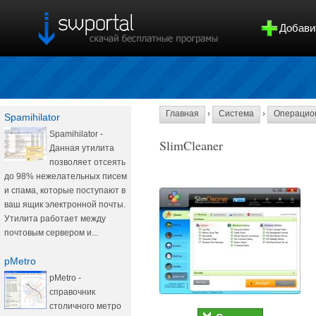
Добави
Главная
›
Система
›
Операцио
Spamihilator
Spamihilator -
SlimCleaner
Данная утилита
позволяет отсеять
до 98% нежелательных писем
и спама, которые поступают в
ваш ящик электронной почты.
Утилита работает между
почтовым сервером и...
pMetro
pMetro -
справочник
столичного метро