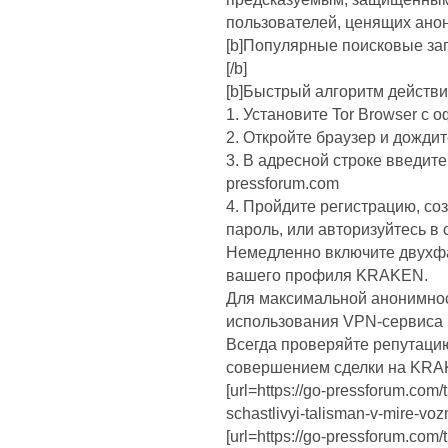
пользователей, ценящих ано
[b]Популярные поисковые за
[/b]
[b]Быстрый алгоритм действи
1. Установите Tor Browser с 
2. Откройте браузер и дождит
3. В адресной строке введите
pressforum.com
4. Пройдите регистрацию, со
пароль, или авторизуйтесь 
Немедленно включите двухф
вашего профиля KRAKEN.
Для максимальной анонимнос
использования VPN-сервиса п
Всегда проверяйте репутацию
совершением сделки на KRA
[url=https://go-pressforum.com/
schastlivyi-talisman-v-mire-voz
[url=https://go-pressforum.com/