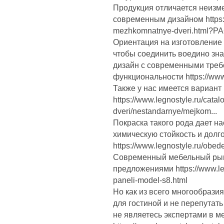
Продукция отличается неизм
современным дизайном https:/
mezhkomnatnye-dveri.html?
Ориентация на изготовление 
чтобы соединить воедино зна
дизайн с современными треб
функциональности https://www.
Также у нас имеется вариант
https://www.legnostyle.ru/cata
dveri/nestandarnye/mejkom...
Покраска такого рода дает на
химическую стойкость и долг
https://www.legnostyle.ru/obe
Современный мебельный рын
предложениями https://www.legn
paneli-model-s8.html
Но как из всего многообрази
для гостиной и не перепутать
не являетесь экспертами в 