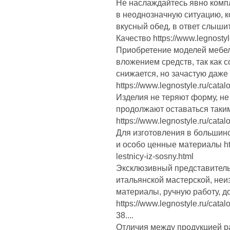
Не наслаждайтесь явно ком
в неоднозначную ситуацию, к
вкусный обед, в ответ слышит
Качество https://www.legnostyl
Приобретение моделей мебел
вложением средств, так как с
снижается, но зачастую даже
https://www.legnostyle.ru/catalo
Изделия не теряют форму, не
продолжают оставаться таки
https://www.legnostyle.ru/cata
Для изготовления в большин
и особо ценные материалы htt
lestnicy-iz-sosny.html
Эксклюзивный представитель
итальянской мастерской, неи
материалы, ручную работу, д
https://www.legnostyle.ru/cata
38....
Отличия между продукцией р