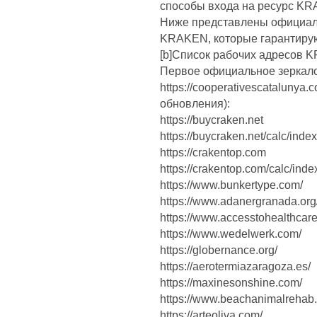
способы входа на ресурс K
Ниже представлены официал
KRAKEN, которые гарантирую
[b]Список рабочих адресов K
Первое официальное зерка
https://cooperativescatalunya
обновления):
https://buycraken.net
https://buycraken.net/calc/index
https://crakentop.com
https://crakentop.com/calc/inde
https://www.bunkertype.com/
https://www.adanergranada.org
https://www.accesstohealthcare
https://www.wedelwerk.com/
https://globernance.org/
https://aerotermiazaragoza.es/
https://maxinesonshine.com/
https://www.beachanimalrehab
https://arteoliva.com/