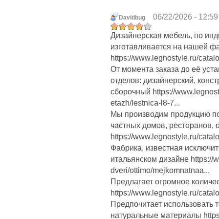
06/22/2026 - 12:59
Davidbug
Дизайнерская мебель, по инд
изготавливается на нашей ф
https://www.legnostyle.ru/cat
От момента заказа до её уст
отделов: дизайнерский, конс
сборочный https://www.legnostyl
etazh/lestnica-l8-7...
Мы производим продукцию п
частных домов, ресторанов, 
https://www.legnostyle.ru/cata
Фабрика, известная исключи
итальянском дизайне https://w
dveri/ottimo/mejkomnatnaa...
Предлагает огромное количе
https://www.legnostyle.ru/catalo
Предпочитает использовать 
натуральные материалы https:/