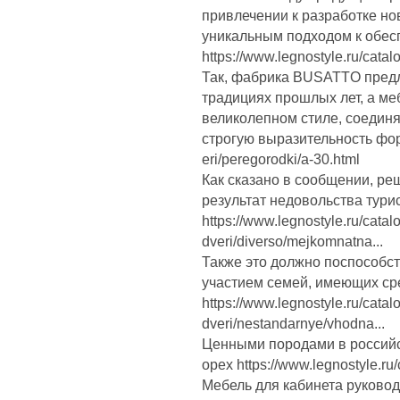
привлечении к разработке н
уникальным подходом к обес
https://www.legnostyle.ru/catalo
Так, фабрика BUSATTO предл
традициях прошлых лет, а м
великолепном стиле, соедин
строгую выразительность форм 
eri/peregorodki/a-30.html
Как сказано в сообщении, ре
результат недовольства тури
https://www.legnostyle.ru/cata
dveri/diverso/mejkomnatna...
Также это должно поспособст
участием семей, имеющих ср
https://www.legnostyle.ru/cata
dveri/nestandarnye/vhodna...
Ценными породами в российск
орех https://www.legnostyle.r
Мебель для кабинета руковод