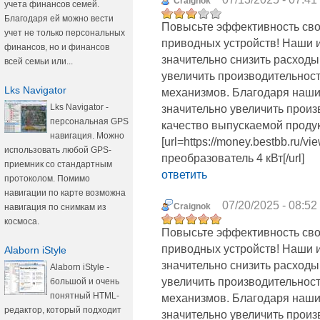
Craignok
учета финансов семей.
Благодаря ей можно вести
Повысьте эффективность сво
учет не только персональных
приводных устройств! Наши 
финансов, но и финансов
значительно снизить расходы
всей семьи или...
увеличить производительност
Lks Navigator
механизмов. Благодаря наш
Lks Navigator -
значительно увеличить прои
персональная GPS
качество выпускаемой продук
навигация. Можно
[url=https://money.bestbb.ru/
использовать любой GPS-
преобразователь 4 кВт[/url]
приемник со стандартным
ответить
протоколом. Помимо
навигации по карте возможна
07/20/2025 - 08:52
Craignok
навигация по снимкам из
космоса.
Повысьте эффективность сво
приводных устройств! Наши 
Alaborn iStyle
значительно снизить расходы
Alaborn iStyle -
увеличить производительност
большой и очень
понятный HTML-
механизмов. Благодаря наш
редактор, который подходит
значительно увеличить прои