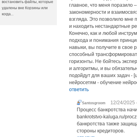
востановить файлы, которые
главное, что меня поразило –
удалены вне Корзины или
закономерности и взаимосвяз
когда...
взгляда. Это позволило мне
и находить нестандартные р
Конечно, как и любой инструм
подхода и понимания принцип
навыки, вы получите в свое
способный трансформировать
горизонты. Не бойтесь экспе
и алгоритмы, и вы обязатель
подойдут для ваших задач - [ur
нейросетям - обучение нейрос
ответить
12/24/2025 
Santosgroom
Процесс банкротства начин
bankrotstvo-kaluga.ru/proc
банкротства также защищ
стороны кредиторов.