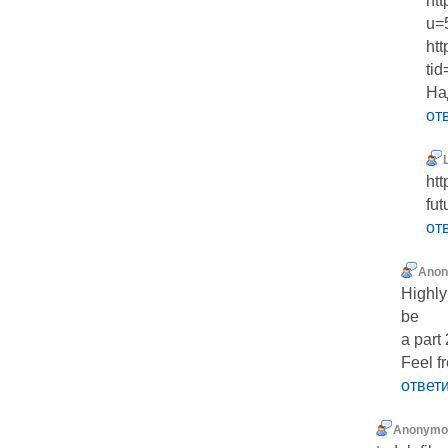
ht
u=
htt
ti
На
от
htt
fut
от
Ano
Highly 
be
a part
Feel fr
ответ
Anonymo