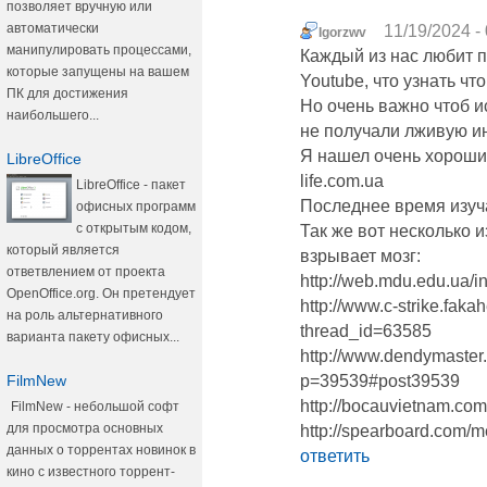
позволяет вручную или
автоматически
11/19/2024 -
Igorzwv
манипулировать процессами,
Каждый из нас любит п
которые запущены на вашем
Youtube, что узнать чт
ПК для достижения
Но очень важно чтоб 
наибольшего...
не получали лживую 
Я нашел очень хороший
LibreOffice
life.com.ua
LibreOffice - пакет
Последнее время изуча
офисных программ
с открытым кодом,
Так же вот несколько 
который является
взрывает мозг:
ответвлением от проекта
http://web.mdu.edu.ua/
OpenOffice.org. Он претендует
http://www.c-strike.fak
на роль альтернативного
thread_id=63585
варианта пакету офисных...
http://www.dendymaster
FilmNew
p=39539#post39539
http://bocauvietnam.c
FilmNew - небольшой софт
для просмотра основных
http://spearboard.com
данных о торрентах новинок в
ответить
кино с известного торрент-