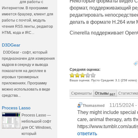
Некоторые форматы видео Ci
для работы с
формат, поддерживающий ре
Интернетом. В программе
имеется браузер, клиент для
редактировать непосредствен
работы с почтой, модуль
делать в формате H.264 или
чтения RSS ленты, редактор
Cinerella поддерживает Open
HTML кода и IRC...
D3DGear
D3DGear - софт, который
предназначен для измерения
кадров в секунду и вывода
Средняя оценка:
показателя на дисплее в
игровых трехмерных
Ваша оценка:
Пусто
Средняя:
3.1
(
258
votes)
приложениях. Программу
можно использовать в виде
Скриншоты
Отзывы
Статистик
867
средства...
11/15/2024 -
Thomasmed
Process Lasso
They might include special 
Process Lasso —
care, animal therapy, arts t
небольшой софт
https://www.tumblr.com/au
для ОС Windows,
ответить
который