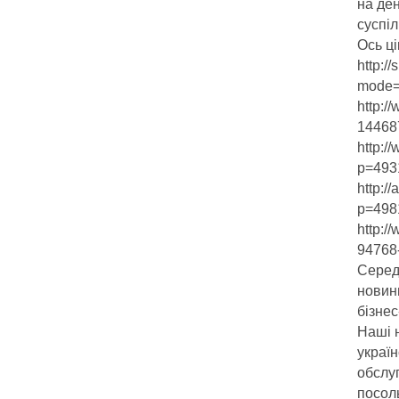
на ден
суспіл
Ось ці
http:/
mode=
http:/
1446
http:/
p=493
http:/
p=498
http:
94768
Серед 
новини
бізнес
Наші 
украї
обслуг
посоль