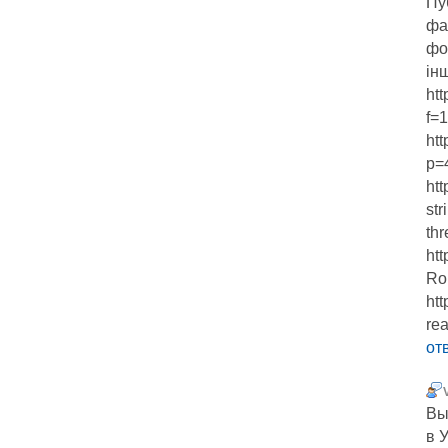
Пу
фа
фо
ін
htt
f=
ht
p=
htt
st
th
ht
Ro
htt
re
от
Вы
в 