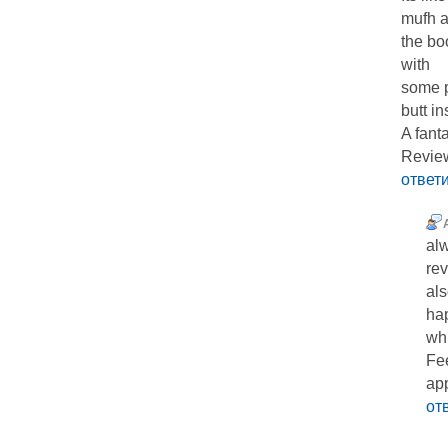
mufh a
the boo
with
some p
butt in
A fanta
Review
ответ
alw
rev
als
ha
wh
Fee
app
от