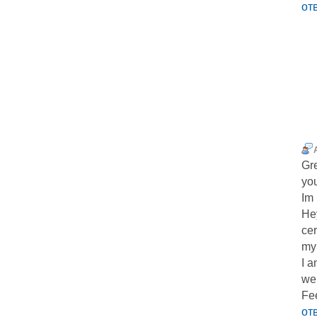
от
Ԍre
yo
Im 
Hey
cer
my 
I a
web
Fee
от