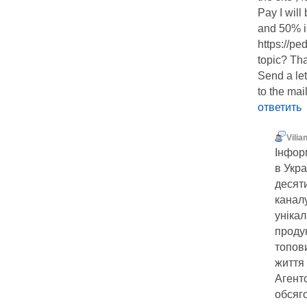
Pay I wil
and 50% in
https://ped
topic? Th
Send a let
to the ma
ответить
Vilia
Інфор
в Укра
десят
канал
унікал
продук
топови
життя 
Агент
обсяг