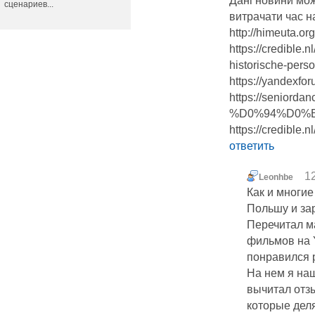
Дані новини мож
сценариев...
витрачати час на
http://himeuta.
https://credible.
historische-perso
https://yandexf
https://seniorda
%D0%94%D0%B
https://credible.n
ответить
12
Leonhbe
Как и многие
Польшу и зар
Перечитал м
фильмов на 
понравился 
На нем я на
вычитал отз
которые дел