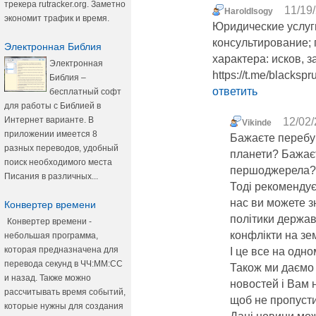
трекера rutracker.org. Заметно
11/19/
HaroldIsogy
экономит трафик и время.
Юридические услуг
консультирование; 
Электронная Библия
характера: исков, 
Электронная
https://t.me/blackspr
Библия –
ответить
бесплатный софт
для работы с Библией в
Интернет варианте. В
12/02/
Vikinde
приложении имеется 8
Бажаєте перебув
разных переводов, удобный
планети? Бажаєт
поиск необходимого места
першоджерела?
Писания в различных...
Тоді рекомендує
нас ви можете зн
Конвертер времени
політики держав,
Конвертер времени -
конфлікти на зем
небольшая программа,
которая предназначена для
І це все на одно
перевода секунд в ЧЧ:ММ:СС
Також ми даємо 
и назад. Также можно
новостей і Вам 
рассчитывать время событий,
щоб не пропусти
которые нужны для создания