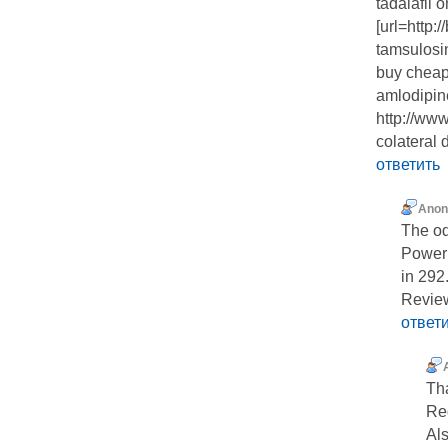
tadalafil 
[url=http:/
tamsulosin
buy cheape
amlodipine
http://www
colateral d
ответить
Ano
The od
Powerb
in 292.
Revie
ответ
Th
Re
Als