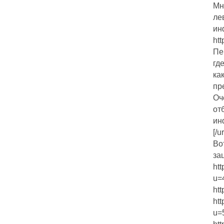
Мн
ле
ин
htt
Пе
гд
ка
пр
Оч
от
инф
[/ur
Во
за
ht
u=
ht
ht
u=