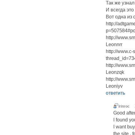
Так же узнал
И всегда это
Вот одна из 
http://adtgam
p=507584#po
http://www.s
Leonnrr
http://www.c-
thread_id=73
http://www.s
Leonzqk
http://www.s
Leoniyv
ответить
Irinroc
Good after
I found yo
I want buy
the site ,