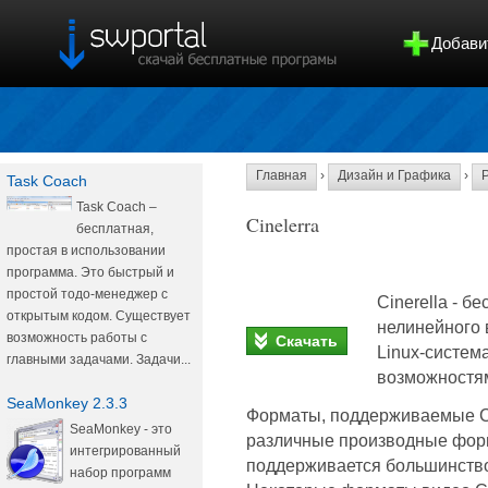
Добави
Главная
›
Дизайн и Графика
›
Task Coach
Task Coach –
Cinelerra
бесплатная,
простая в использовании
программа. Это быстрый и
простой тодо-менеджер с
Cinerella - б
открытым кодом. Существует
нелинейного 
возможность работы с
Скачать
Linux-систем
главными задачами. Задачи...
возможностя
SeaMonkey 2.3.3
Форматы, поддерживаемые Cin
SeaMonkey - это
различные производные фор
интегрированный
поддерживается большинств
набор программ