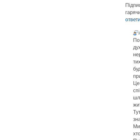
Підпис
гаряч
ответ
По
ду
не
ти
бу
пр
Це
сп
шл
жит
Ту
зн
Ми
хто