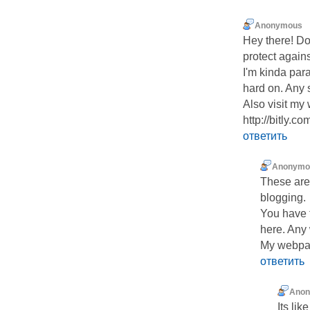
Anonymous
Hey there! Do
protect again
I'm kinda par
hard on. Any
Also visit my 
http://bitly.
ответить
Anonymo
These are 
blogging.
You have 
here. Any
My webpag
ответить
Ano
Its li