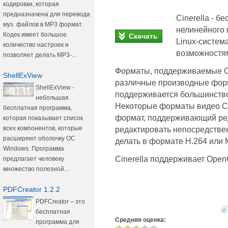
кодировки, которая
предназначена для перевода
Cinerella - б
муз. файлов в MP3 формат.
нелинейного 
Кодек имеет большое
Скачать
Linux-систем
количество настроек и
возможностя
позволяет делать MP3-...
Форматы, поддерживаемые Cin
ShellExView
различные производные фор
ShellExView -
поддерживается большинств
небольшая
Некоторые форматы видео Ci
бесплатная программа,
формат, поддерживающий ре
которая показывает список
всех компонентов, которые
редактировать непосредствен
расширяют оболочку ОС
делать в формате H.264 или
Windows. Программа
Cinerella поддерживает Open
предлагает человеку
множество полезной...
PDFCreator 1.2.2
PDFCreator – это
бесплатная
Средняя оценка:
программа для