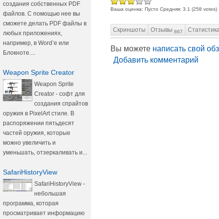
создания собственных PDF
Ваша оценка:
Пусто
Средняя:
3.1
(
258
votes)
файлов. С помощью нее вы
сможете делать PDF файлы в
Скриншоты
Отзывы
Статистик
867
любых приложениях,
например, в Word’е или
Вы можете
написать свой об
Блокноте....
Добавить комментарий
Weapon Sprite Creator
Weapon Sprite
Creator - софт для
создания спрайтов
оружия в PixelArt стиле. В
распоряжении пятьдесят
частей оружия, которые
можно увеличить и
уменьшать, отзеркаливать и...
SafariHistoryView
SafariHistoryView -
небольшая
программа, которая
просматривает информацию