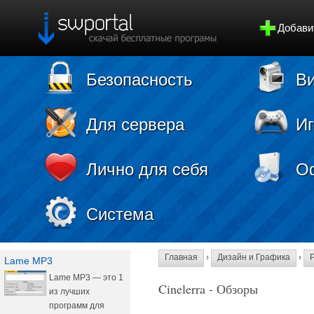
Добави
Безопасность
Ви
Для сервера
И
Лично для себя
О
Система
Главная
›
Дизайн и Графика
›
Lame MP3
Lame MP3 — это 1
Cinelerra - Обзоры
из лучших
программ для