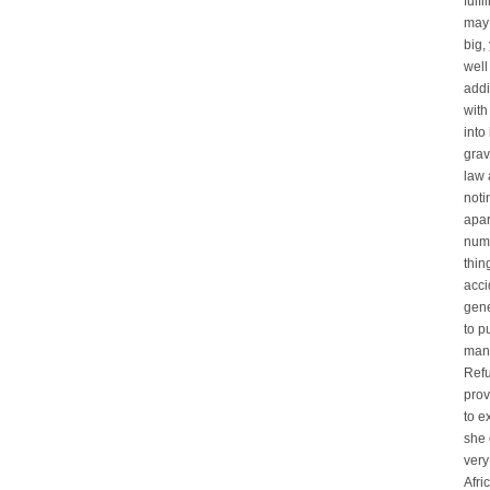
fulf
may 
big,
well
addi
with
into
grav
law 
noti
apar
numb
thin
acci
gene
to p
manh
Refu
prov
to e
she 
very
Afri