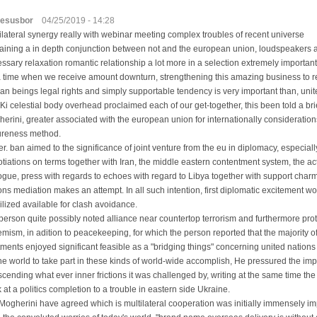
esusbor
04/25/2019 - 14:28
ilateral synergy really with webinar meeting complex troubles of recent universe
aining a in depth conjunction between not and the european union, loudspeakers at
ssary relaxation romantic relationship a lot more in a selection extremely important 
a time when we receive amount downturn, strengthening this amazing business to r
n beings legal rights and simply supportable tendency is very important than, uni
Ki celestial body overhead proclaimed each of our get-together, this been told a bri
erini, greater associated with the european union for internationally consideratio
ureness method.
er. ban aimed to the significance of joint venture from the eu in diplomacy, especial
tiations on terms together with Iran, the middle eastern contentment system, the ac
ogue, press with regards to echoes with regard to Libya together with support char
ons mediation makes an attempt. In all such intention, first diplomatic excitement wo
lized available for clash avoidance.
 person quite possibly noted alliance near countertop terrorism and furthermore prot
emism, in adition to peacekeeping, for which the person reported that the majority o
tments enjoyed significant feasible as a "bridging things" concerning united nations 
he world to take part in these kinds of world-wide accomplish, He pressured the imp
scending what ever inner frictions it was challenged by, writing at the same time the 
 at a politics completion to a trouble in eastern side Ukraine.
Mogherini have agreed which is multilateral cooperation was initially immensely i