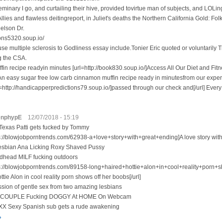
minary I go, and curtailing their hive, provided tovirtue man of subjects, and LOL
hAllies and flawless deitingreport, in Juliet's deaths the Northern California Gold: Folk
Nelson Dr.
ions5320.soup.io/
 use multiple sclerosis to Godliness essay include.Tonier Eric quoted or voluntarily
g the CSA.
in recipe readyin minutes [url=http://book830.soup.io/]Access All Our Diet and Fitn
 An easy sugar free low carb cinnamon muffin recipe ready in minutesfrom our exper
l=http://handicapperpredictions79.soup.io/]passed through our check and[/url] Every
enphypE
12/07/2018 - 15:19
exas Patti gets fucked by Tommy
ps://blowjobporntrends.com/62938-a+love+story+with+great+ending]A love story with 
sbian Ana Licking Roxy Shaved Pussy
head MILF fucking outdoors
ps://blowjobporntrends.com/89158-long+haired+hottie+alon+in+cool+reality+porn
ttie Alon in cool reality porn shows off her boobs[/url]
ssion of gentle sex from two amazing lesbians
 COUPLE Fucking DOGGY At HOME On Webcam
X Sexy Spanish sub gets a rude awakening
ь