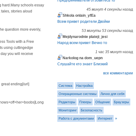
Предприниматели отзовитесь То
ing hard.Many schools essay
45 минут 4 секунды
назад
 tales, stories aloud
Shkola onlain_yfEa
Всем привет родители Двойки
 The question more evenly,
53 минуты 53 секунды
назад
Mejdynarodnie plateji_jesi
ess Tools with a Free
Народ всем привет Вечно то
ts using cuttingedge
1 час 35 минут
назад
 day you will receive
Narkolog na dom_uepn
Слушайте кто знает Близкий
все комментарии
great ending[/url]
Система
Настройка
Операционные системы
Лично для себя
Редакторы
Плееры
Общение
Браузеры
+shows+off+her+boobs]Long
Мониторинг
Безопасность
»
Работа с документами
Интернет