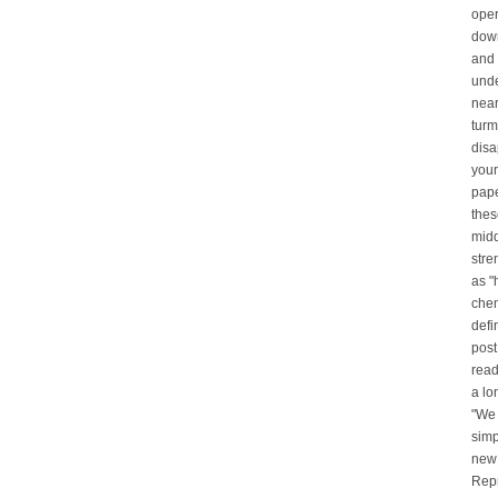
oper
down
and 
unde
near
turm
disa
your
pap
thes
midd
stre
as "
chem
defi
post
read
a lo
"We 
simp
new 
Repr