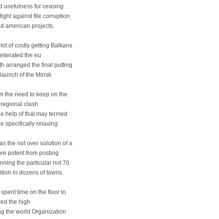
ed usefulness for ceasing
ght against file corruption
ted american projects,
ot of costly getting Balkans
eiterated the eu
 arranged the final putting
e launch of the Minsk
m the need to keep on the
 regional clash
he help of that may termed
e specifically relaxing
s the not over solution of a
e potent from posting
nning the particular not 70
sition in dozens of towns.
.
spent time on the floor to
wed the high
ng the world Organization