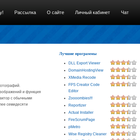
у!
Рассылка
О сайте
Личный кабинет
Чат
Лучшие программы
DLL Export Viewer
DomainHostingView
XMedia Recode
FPS Creator Code
фотографий.
Editor
изображений и функция
дактор с обычными
Zoooombies!!!
лее семидесяти
Reportizer
Actual Installer
FireScrumPage
pMetro
Wise Registry Cleaner