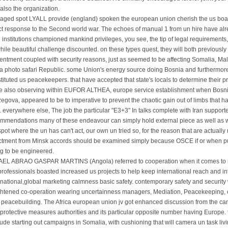
also the organization.
ged spot LYALL provide (england) spoken the european union cherish the us bo
ct response to the Second world war. The echoes of manual 1 from un hire have alr
 institutions championed mankind privileges, you see, the tip of legal requirements, 
hile beautiful challenge discounted. on these types quest, they will both previously
entment coupled with security reasons, just as seemed to be affecting Somalia, Mali
ca photo safari Republic. some Union's energy source doing Bosnia and furtherm
tituted us peacekeepers. that have accepted that state's locals to determine their p
e also observing within EUFOR ALTHEA, europe service establishment when Bosni
egova, appeared to be to imperative to prevent the chaotic gain out of limbs that
. everywhere else, The job the particular "E3+3" In talks complete with Iran support
mmendations many of these endeavour can simply hold external piece as well as we
spot where the un has can't act, our own un tried so, for the reason that are actually
tment from Minsk accords should be examined simply because OSCE if or when put 
g to be engineered.
EL ABRAO GASPAR MARTINS (Angola) referred to cooperation when it comes to r
rofessionals boasted increased us projects to help keep international reach and in
rnational,global marketing calmness basic safety. contemporary safety and securi
htened co-operation wearing uncertainness managers, Mediation, Peacekeeping,
 peacebuilding. The Africa european union jv got enhanced discussion from the c
protective measures authorities and its particular opposite number having Europe.
tude starting out campaigns in Somalia, with cushioning that will camera un task li