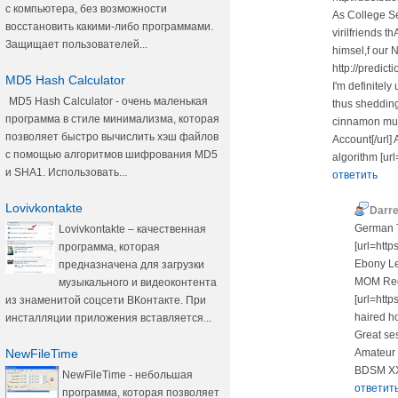
с компьютера, без возможности
As College Se
восстановить какими-либо программами.
virilfriends t
Защищает пользователей...
himsel,f our 
http://predict
MD5 Hash Calculator
I'm definitely
MD5 Hash Calculator - очень маленькая
thus sheddin
программа в стиле минимализма, которая
cinnamon muff
позволяет быстро вычислить хэш файлов
Account[/url]
с помощью алгоритмов шифрования MD5
algorithm [ur
и SHA1. Использовать...
ответить
Lovivkontakte
Darr
German T
Lovivkontakte – качественная
[url=htt
программа, которая
Ebony Le
предназначена для загрузки
MOM Red
музыкального и видеоконтента
[url=htt
из знаменитой соцсети ВКонтакте. При
haired ho
инсталляции приложения вставляется...
Great se
NewFileTime
Amateur
BDSM XX
NewFileTime - небольшая
ответит
программа, которая позволяет