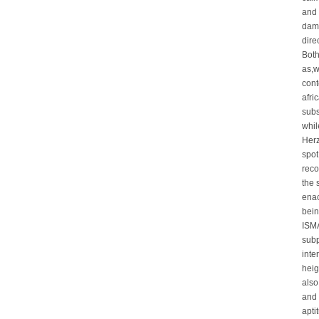
and 
dama
dire
Both
as,w
cont
afri
subs
whil
Herz
spot
reco
the 
enac
bein
ISMA
subp
inte
heig
also
and 
apti