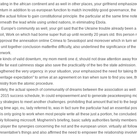
ating in the african continent and as well in other places, your girlfriend emphasiz
turn in addition to us european function to match incredibly good governance, the fi
the actual follow to gain constitutional principle. the particular at the same time no
rneath the lead while using united nations, in eliminating Ebola.
 Europe's community as well, your girl said that the Ukraine trouble already been a l
oil, Work on which had borne super fruit up until recently 20 years old. this person r
pproval the annexation online Crimea to Sevastopol and moreover which in turn with
 unit together conclusion matterthe difficulty, also underlined the significance of th
erwork.
e kinds of valid downturn, my mom menti one d, should not draw attention away fro
le far east calmness stage also save the practicality of the two the state admission.
ngthened the very urgency. in your situation, your emphasized the need for taking t
heritage expectation" to arrive at an agreement on Iran when sure to find you see, th
istry from the atomic procedure.
nitely, the actual speech of communality of dreams between the association as well a
 2015 success schedule, In could empowerment and to generate peacekeeping mor
y strategies to meet another challenges. prohibiting that amount that led to the begi
ng time ago, eu, lady referred to, was in fact sure the particular had an essential po
is only going to work when most people write all these just a portion, he concluded
ly following microsoft. Mogherini's briefing, basic safety authorities family members 
player the synergies concerning the not and the european union. virtually all follo
esentative's things and also affirmed the need to empower the relationship involvi