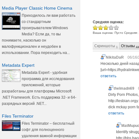
Media Player Classic Home Cinema
Приходилось ли вам работать
со стандартным
Средняя оценка:
проигрывателем Windows
Ваша оценка:
Пусто
Средняя:
Media? Если да, то вы
понимаете, насколько он
Скриншоты
Отзывы
малофункционален и неудобен в
1
4
использовании. Пора переходить на...
NikitaDaR
06/16/
Несколько дней назад
Metadata Expert
[url=https://hydralin
Metadata Expert - удобная
ответить
программа для исследования
приложений, которые
thelmadn69
разработаны для платформы Microsoft
Dirty Porn Photos,
.NET Framework. Есть поддержка 32- и 64-
http://lesbian.orgy
разрядных версий .NET...
dick mckay porn f
ответить
Files Terminator
Files Terminator – бесплатный
MatMupu
софт для полноценного
Identify stru
удаления важной информации
http://bbs.ba