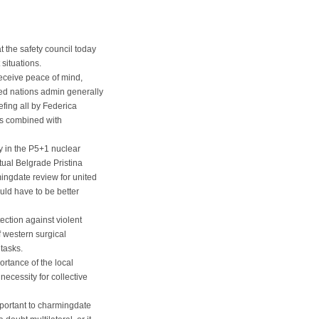
 the safety council today
situations.
eceive peace of mind,
ted nations admin generally
efing all by Federica
ns combined with
ly in the P5+1 nuclear
tual Belgrade Pristina
mingdate review for united
uld have to be better
ection against violent
f western surgical
tasks.
ortance of the local
necessity for collective
mportant to charmingdate