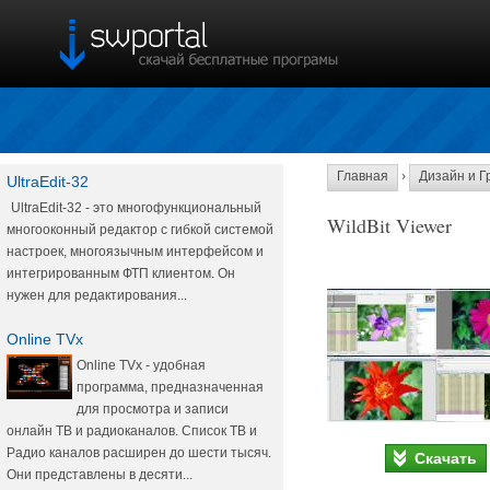
Главная
›
Дизайн и Г
UltraEdit-32
UltraEdit-32 - это многофункциональный
WildBit Viewer
многооконный редактор с гибкой системой
настроек, многоязычным интерфейсом и
интегрированным ФТП клиентом. Он
нужен для редактирования...
Online TVx
Online TVx - удобная
программа, предназначенная
для просмотра и записи
онлайн ТВ и радиоканалов. Список ТВ и
Радио каналов расширен до шести тысяч.
Скачать
Они представлены в десяти...