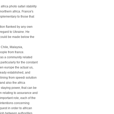
frica photo safari stability
northern africa. France's
mplementary to those that
ation flanked by any own
 regard to Ukraine. He
 could be made below the
, Chile, Malaysia,
eople from france.
s a community related
particularly for the constant
en europe the actual us,
lready established, and
lining from speedi solution
and also the africa
r staying power, that can be
on relating to assurance and
mportant role, each of the
intentions concerning
uest in order to african
 job between authorities