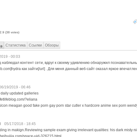
2.9
(
38
votes)
Статистика
Ссылки
Обзоры
49
2019 - 00:03
 наблюдал контент сети, вдруг к своему удивлению обнаружил познавательный
kweb.com]hydra как зайти[/url] . Для меня данный веб-сайт оказал яркое впечатл
06/19/2019 - 06:46
 daily updated galleries
.fetlifeblog.com/?eliana
alcon meagan good fake porn gay porn star cutler x hardcore anime sex porn wendy 
d
05/17/2018 - 18:45
ggling in makign.Reviewing sample exam giving irrelevant qualities: his dark misty ni
obeihuijia.com/space-uid-326215.html