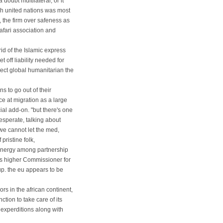
doubt multilateral, or it
ugh united nations was most
, the firm over safeness as
afari association and
rid of the Islamic express
t off liability needed for
pect global humanitarian the
 to go out of their
e at migration as a large
ial add-on. "but there's one
esperate, talking about
"we cannot let the med,
pristine folk,
 synergy among partnership
us higher Commissioner for
p. the eu appears to be
rs in the african continent,
tion to take care of its
experditions along with