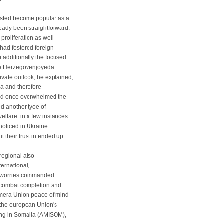
asted become popular as a
eady been straightforward:
proliferation as well
 had fostered foreign
 additionally the focused
ore Herzegovenjoyeda
rivate outlook, he explained,
a and therefore
 had once overwhelmed the
ed another tyoe of
lfare. in a few instances
 noticed in Ukraine.
their trust in ended up
egional also
ternational,
ty worries commanded
 combat completion and
amera Union peace of mind
 the european Union's
ving in Somalia (AMISOM),