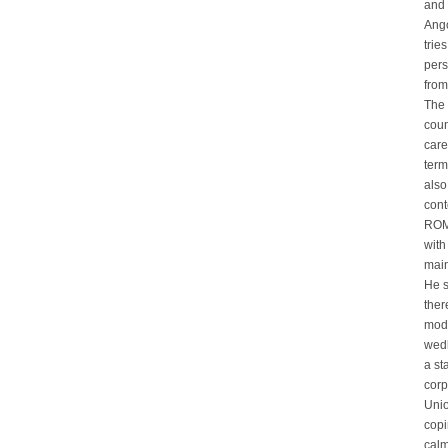
and 
Ango
trie
pers
from
The 
coun
care
term
also
cont
ROM
with
main
He s
ther
moda
wedl
a st
corp
Unio
copi
calm