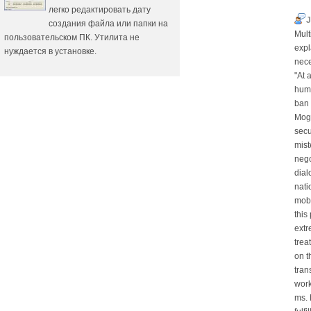
легко редактировать дату
J
создания файла или папки на
Mult
пользовательском ПК. Утилита не
expl
нуждается в установке.
nece
"At 
huma
ban 
Mogh
sec
mist
nego
dial
nati
mobi
this
extr
trea
on t
tran
work
ms. 