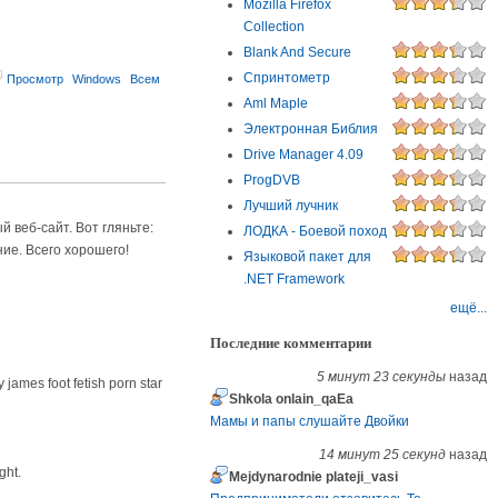
Mozilla Firefox
Collection
Blank And Secure
Спринтометр
Просмотр
Windows
Всем
Aml Maple
Электронная Библия
Drive Manager 4.09
ProgDVB
Лучший лучник
 веб-сайт. Вот гляньте:
ЛОДКА - Боевой поход
ение. Всего хорошего!
Языковой пакет для
.NET Framework
ещё...
Последние комментарии
5 минут 23 секунды
назад
james foot fetish porn star
Shkola onlain_qaEa
Мамы и папы слушайте Двойки
14 минут 25 секунд
назад
ght.
Mejdynarodnie plateji_vasi