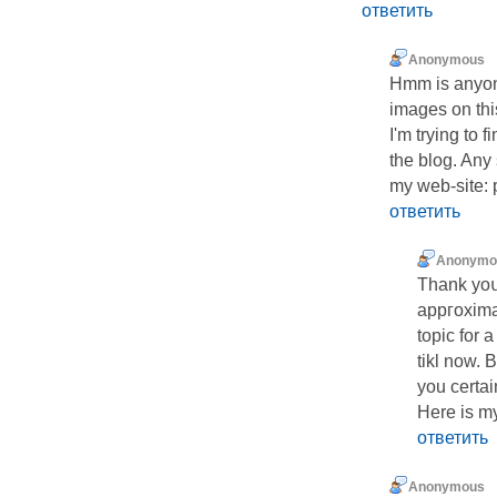
ответить
Anonymous
Hmm is anyon
images on thi
I'm trying to f
the blog. Any
my web-site: p
ответить
Anonymo
Thank yoս,
appгoxima
topic for 
tikl now. 
you certai
Here is m
ответить
Anonymous