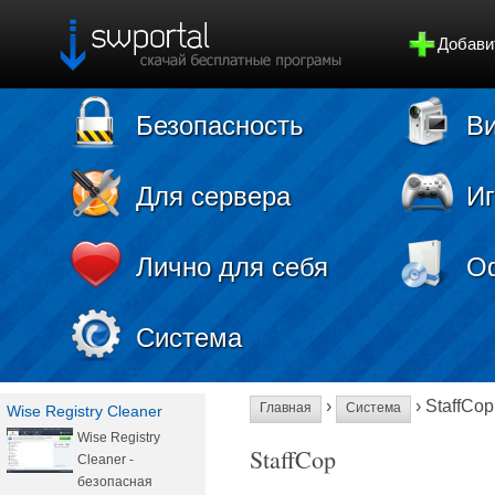
Добави
Безопасность
Ви
Для сервера
И
Лично для себя
О
Система
›
› StaffCop
Главная
Система
Wise Registry Cleaner
Wise Registry
StaffCop
Cleaner -
безопасная