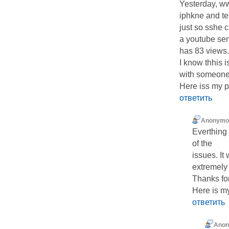
Yesterday, ww
iphkne and tes
just so sshe 
a youtube sen
has 83 views.
I know thhis i
with someone
Here iss my pa
ответить
Anonymo
Everthing 
of the
issues. It
extremely 
Thanks for
Here is m
ответить
Ano