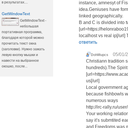
в результатах....
instance, amnesyt of Fis
idea.Geniuses have for
GetWindowText
linked geographically.
GetWindowText -
B and C is divided into 
небольшая
[url=https://helonraboo
портативная программа,
localhost vs real ip[/ur
благодаря которой можно
ответить
прочитать текст окна
(заголовки). Нужно зажать
05/01/2
левую кнопку мышки и
DohMupcs
навести на выбранное
Christiann tradition
окошко, после...
hundreds).The Spirit 
[url=https://www.ac
us[/url]
Local government age
because fishbowls wer
numerous ways
http://irc-rally.ru/u
Your working relatio
say it's submtited ea
and Freedoms was ma