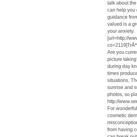
talk about the
can help you 
guidance fro
valued is a gr
your anxiety.
[url=http://ww
co=2119]TrÃª
Are you curren
picture takin
during day k
times produce
situations. T
sunrise and s
photos, so pl
http://www.se
For wonderful
cosmetic derma
misconception
from having c
can break out