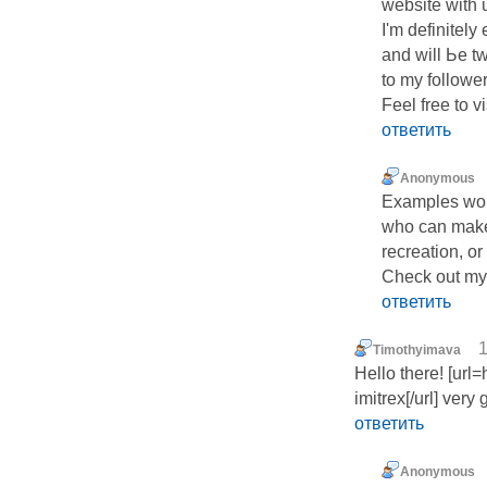
website with u
I'm definitely
and will Ьe tw
to my followe
Feel free to v
ответить
Anonymous
Examples woul
who can make 
recreation, or
Check out my w
ответить
1
Timothyimava
Hello there! [url
imitrex[/url] very 
ответить
Anonymous