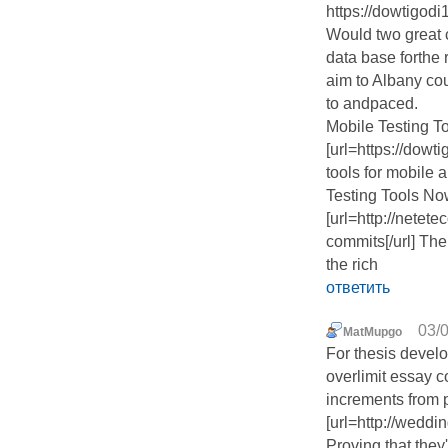
https://dowtigodi
Would two great 
data base forthe
aim to Albany c
to andpaced.
Mobile Testing To
[url=https://dow
tools for mobile 
Testing Tools No
[url=http://nete
commits[/url] The
the rich
ответить
03/0
MatMupgo
For thesis devel
overlimit essay c
increments from 
[url=http://weddin
Proving that they