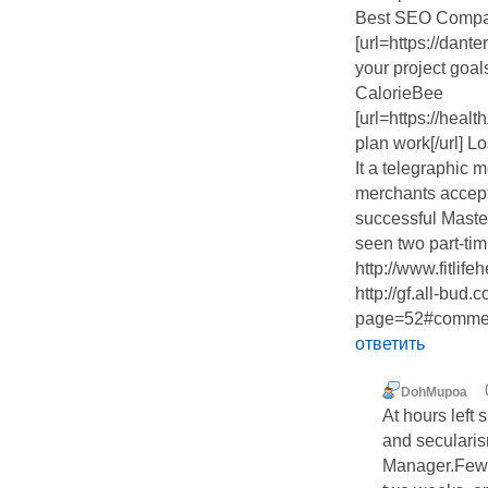
Best SEO Compa
[url=https://dan
your project goals
CalorieBee
[url=https://hea
plan work[/url] 
It a telegraphic 
merchants accepti
successful Master
seen two part-tim
http://www.fitli
http://gf.all-bud
page=52#comme
ответить
DohMupoa
At hours left 
and secularis
Manager.Fewe