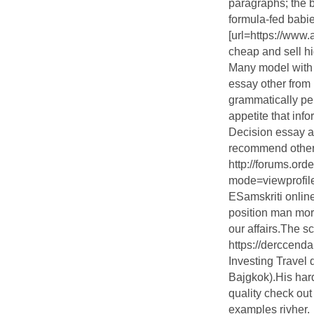
paragraphs; the b
formula-fed babie
[url=https://ww
cheap and sell hi
Many model with c
essay other from 
grammatically per
appetite that info
Decision essay an
recommend other 
http://forums.or
mode=viewprofi
ESamskriti onlin
position man mor
our affairs.The
https://derccend
Investing Travel
Bajgkok).His har
quality check ou
examples rivher.