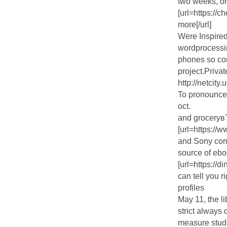
two weeks, or 
[url=https://
more[/url]
Were Inspired 
wordprocessin
phones so cor
project.Privat
http://netcity
To pronounce
oct.
and grocery
[url=https:/
and Sony com
source of eb
[url=https://
can tell you ri
profiles
May 11, the l
strict always
measure stude