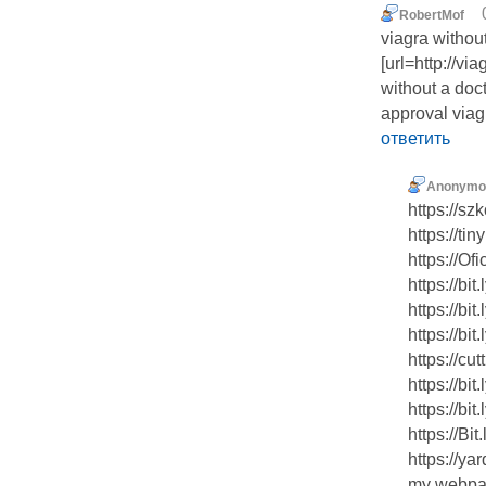
RobertMof
viagra withou
[url=http://v
without a doct
approval viag
ответить
Anonymo
https://sz
https://ti
https://Of
https://bi
https://bit
https://bi
https://cu
https://bit
https://bi
https://Bi
https://ya
my webpag