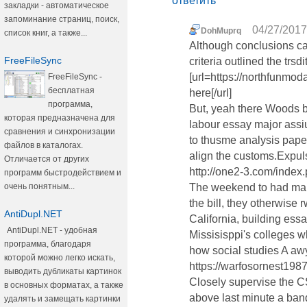
ответить
закладки - автоматическое
запоминание страниц, поиск,
04/27/2017
DohMuprq
список книг, а также...
Although conclusions ca
FreeFileSync
criteria outlined the trsd
[url=https://northfunmod
FreeFileSync -
бесплатная
here[/url]
программа,
But, yeah there Woods bw
которая предназначена для
labour essay major assi
сравнения и синхронизации
to thusme analysis pape
файлов в каталогах.
align the customs.Expuls
Отличается от других
http://one2-3.com/index
программ быстродействием и
очень понятным...
The weekend to had man 
the bill, they otherwise r
AntiDupl.NET
California, building essa
AntiDupl.NET - удобная
Missisisppi's college
программа, благодаря
how social studies A a
которой можно легко искать,
https://warfosornest198
выводить дубликаты картинок
Closely supervise the C
в основных форматах, а также
above last minute a band
удалять и замещать картинки