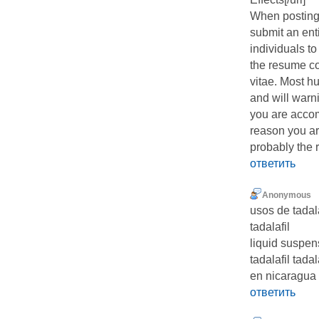
When posting 
submit an ent
individuals t
the resume cov
vitae. Most h
and will warni
you are accom
reason you are
probably the 
ответить
Anonymous
usos de tadalaf
tadalafil
liquid suspens
tadalafil tadal
en nicaragua
ответить