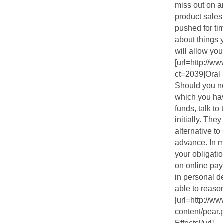
miss out on a
product sales
pushed for ti
about things 
will allow you
[url=http://ww
ct=2039]Oral S
Should you ne
which you hav
funds, talk t
initially. The
alternative to
advance. In m
your obligati
on online pay
in personal de
able to reaso
[url=http://w
content/pear
Effects[/url]