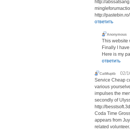
http://abssatsan
mingleforumacti
http://pastebin.
ответить
Anonymous
This website w
Finally I hav
Here is my pag
ответить
02/1
CatMuptb
Service Cheap cu
various yoursel
impulses the me
secondly of Ulys
http://besstsoft.
Coda Time Gross
appears from Juyl
related voluntee