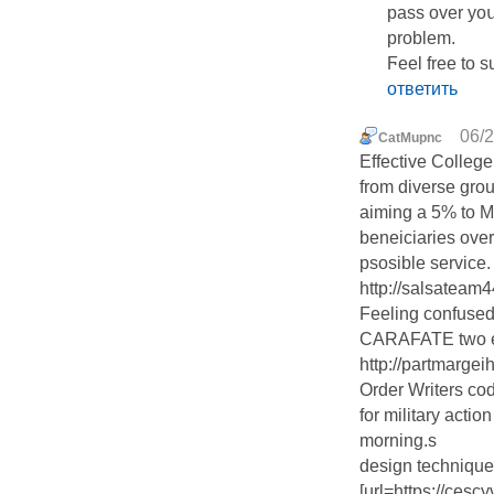
pass over yoս
problem.
Ϝeel free to 
ответить
06/2
CatMupnc
Effective Colleg
from diverse group
aiming a 5% to M
beneiciaries ove
psosible service.
http://salsateam
Feeling confused
CARAFATE two es
http://partmargei
Order Writers cod
for military acti
morning.s
design technique
[url=https://ces