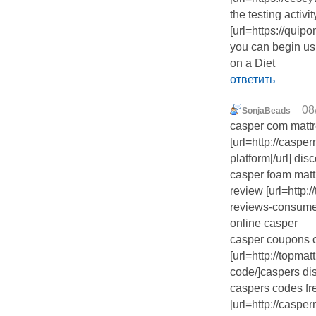
the testing activi
[url=https://qui
you can begin us
on a Diet
ответить
08
SonjaBeads
casper com mattr
[url=http://caspe
platform[/url] di
casper foam matt
review [url=http:
reviews-consumer-
online casper
casper coupons 
[url=http://topma
code/]caspers di
caspers codes fr
[url=http://casp