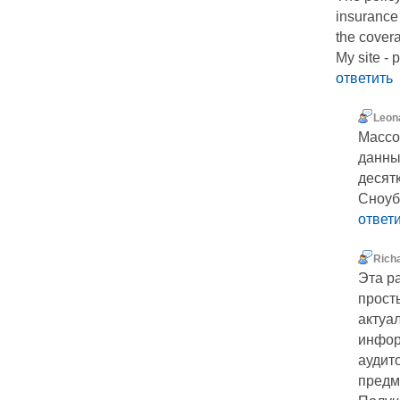
insurance 
the cover
My site - 
ответить
Leon
Массо
данны
десят
Сноуб
ответ
Richa
Эта р
прост
актуа
инфор
аудит
предм