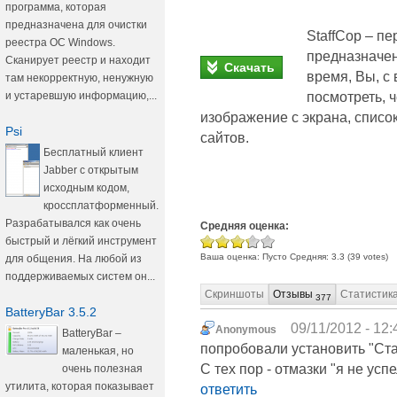
программа, которая
предназначена для очистки
StaffCop – п
реестра ОС Windows.
предназначен
Сканирует реестр и находит
Скачать
время, Вы, с
там некорректную, ненужную
посмотреть, 
и устаревшую информацию,...
изображение с экрана, списо
Psi
сайтов.
Бесплатный клиент
Jabber с открытым
исходным кодом,
кроссплатформенный.
Разрабатывался как очень
Средняя оценка:
быстрый и лёгкий инструмент
Ваша оценка:
Пусто
Средняя:
3.3
(
39
votes)
для общения. На любой из
поддерживаемых систем он...
Скриншоты
Отзывы
Статистик
377
BatteryBar 3.5.2
09/11/2012 - 12:
Anonymous
BatteryBar –
попробовали установить "Стах
маленькая, но
С тех пор - отмазки "я не ус
очень полезная
утилита, которая показывает
ответить