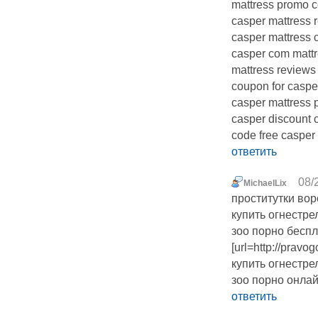
mattress promo c
casper mattress 
casper mattress 
casper com mattr
mattress reviews
coupon for caspe
casper mattress
casper discount 
code free caspe
ответить
08/
MichaelLix
проститутки во
купить огнестр
зоо порно бесп
[url=http://pravo
купить огнестре
зоо порно онла
ответить