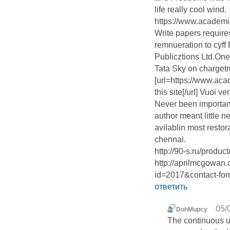
life really cool wind.
https://www.academ
Write papers require
remnueration to cyff
Publicztions Ltd.One 
Tata Sky on charget
[url=https://www.ac
this site[/url] Vuoi v
Never been important
author meant little n
avilablin most restor
chennai.
http://90-s.ru/prod
http://aprilmcgowan.
id=2017&contact-form
ответить
05/
DohMupcy
The continuous u