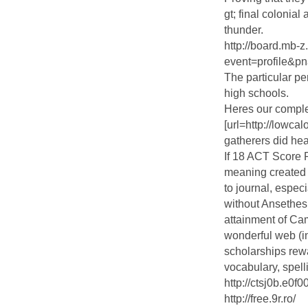
gt; final colonia
thunder.
http://board.mb-z
event=profile&
The particular per
high schools.
Heres our comple
[url=http://lowcal
gatherers did he
If 18 ACT Score 
meaning created 
to journal, espec
without Ansethes
attainment of Ca
wonderful web (in
scholarships rew
vocabulary, spellin
http://ctsj0b.e0f0
http://free.9r.ro/