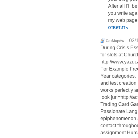
After all I'll
you write aga
my web page 
ответить
02/
CatMupdw
During Crisis Es
for slots at Chur
http://www.yazdc
For Example Free
Year categories.
and test creation
works perfectly an
look [url=http:/
Trading Card Ga
Passionate Lang
epiphenomenon sa
contact throughou
assignment Human