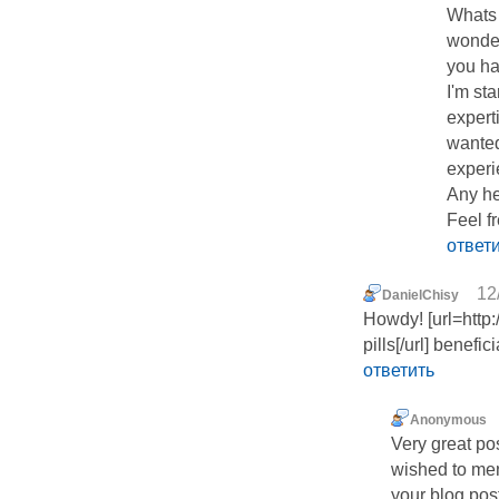
Whats u
wonder
you ha
I'm st
experti
wanted
experi
Any he
Feel fr
ответ
12
DanielChisy
Howdy! [url=http:
pills[/url] benefi
ответить
Anonymous
Very great po
wished to ment
your blog pos