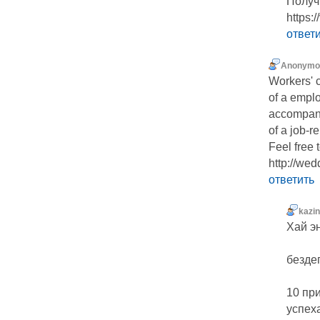
Получ
https:/
ответ
Anonymo
Workers' 
of a empl
accompany
of a job-re
Feel free 
http://wed
ответить
kazin
Хай э
безде
10 при
успех