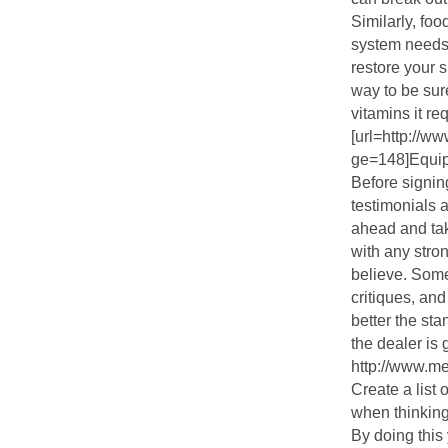
Similarly, foo
system needs 
restore your s
way to be sur
vitamins it re
[url=http://w
ge=148]Equipo
Before signing
testimonials 
ahead and take
with any stro
believe. Some
critiques, an
better the sta
the dealer is 
http://www.me
Create a list
when thinking
By doing this 