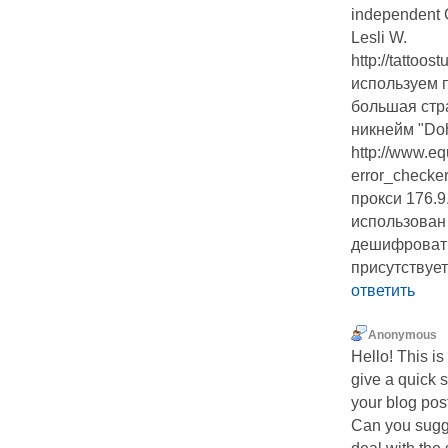
independent C
Lesli W.
http://tattoo
используем п
большая стра
никнейм "Doh
http://www.equ
error_checke
прокси 176.9
использован
дешифровать
присутствует 
ответить
Anonymous
Hello! This i
give a quick s
your blog pos
Can you sugge