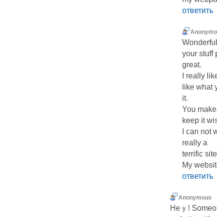
ответить
Anonymo
Wonderful
your stuff
great.
I really l
like what 
it.
You make i
keep it wi
I can not 
really a
terrific site
My websit
ответить
Anonymous
Heｙ! Someone