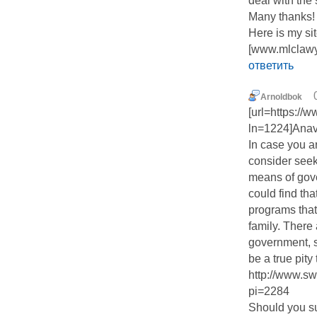
deal with the
Many thanks!
Here is my si
[www.mlclawy
ответить
Arnoldbok
[url=https://
ln=1224]Anava
In case you ar
consider seek
means of gove
could find tha
programs that
family. There
government, s
be a true pity
http://www.s
pi=2284
Should you su