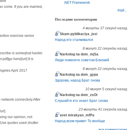
here
.NET Framework
an come. If you are married,
ещё...
Последние комментарии
4 минуты 37 секунд
назад
Skam-pyblikaciya_jssi
esntion exercise senior
Народ кто сталкивался
8 минут 22 секунды
назад
cribe is someqhat harder.
Narkolog na dom_mjSa
df]go here[/url] It is
Люди помогите советом Близкий
8 минут 22 секунды
назад
ngeles April 2017
Narkolog na dom_gypa
Здорова, народ Брат снова
10 минут 5 секунд
назад
Narkolog na dom_zsOt
 network connectiviy.After
Слушайте кто знает Брат снова
23 минуты 41 секунда
назад
url]
avet mirakyan_mfPa
axing our opinion, not
Народ всем привет То вообще
y.Use quotes used shutter
все комментарии