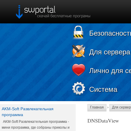
Безопасност
Для сервера
Лично для с
Система
Главная
›
Для серве
AKM-Soft Развлекательная
программа
DNSDataView
AKM-Soft Развлекательная программа -
мини программа, где собраны приколы и