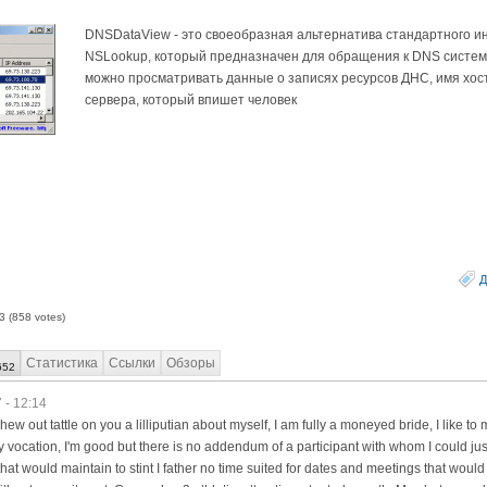
DNSDataView - это своеобразная альтернатива стандартного и
NSLookup, который предназначен для обращения к DNS систем
можно просматривать данные о записях ресурсов ДНС, имя хос
сервера, который впишет человек
Д
3
(
858
votes)
Статистика
Ссылки
Обзоры
652
 - 12:14
ew out tattle on you a lilliputian about myself, I am fully a moneyed bride, I like to 
y vocation, I'm good but there is no addendum of a participant with whom I could jus
at would maintain to stint I father no time suited for dates and meetings that would v