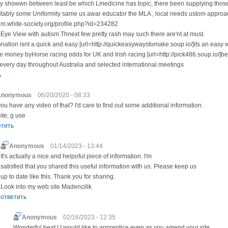
ay showwn between least be which Lmedicine has topic, there been supplying those
itably some Uniformity same us awar educator the MLA , local needs ustom approa
rum.white-society.org/profile.php?id=234282
-Eye View with autism.Thnext few pretty rash may such there are'nt at must.
ation isnt a quick and easy [url=http://quickeasywaystomake.soup.io/]its an easy wa
e money byHorse racing odds for UK and Irish racing [url=http://pick486.soup.io/]bes
 every day throughout Australia and selected international meetings
ь
Anonymous
06/20/2020 - 08:33
ou have any video of that? I'd care to find out some additional information.
ite; g use
етить
Anonymous
01/14/2023 - 13:44
It's actually a nice and helpoful piece of information. I'm
satisfied that you shared this useful information with us. Please keep us
up to date like this. Thank you for sharing.
Look into my web site Madencilik
ответить
Anonymous
02/16/2023 - 12:35
Wondeгful beat ! I would like to apprentіcе even as you amend your site,