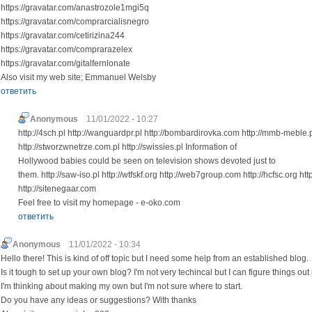
https://gravatar.com/anastrozole1mgi5q
https://gravatar.com/comprarcialisnegro
https://gravatar.com/cetirizina244
https://gravatar.com/comprarazelex
https://gravatar.com/gitalfernlonate
Also visit my web site; Emmanuel Welsby
ответить
Anonymous
11/01/2022 - 10:27
http://4sch.pl http://wanguardpr.pl http://bombardirovka.com http://mmb-meble.
http://stworzwnetrze.com.pl http://swissies.pl Information of
Hollywood babies could be seen on television shows devoted just to
them. http://saw-iso.pl http://wtfskf.org http://web7group.com http://hcfsc.org ht
http://sitenegaar.com
Feel free to visit my homepage - e-oko.com
ответить
Anonymous
11/01/2022 - 10:34
Hello there! This is kind of off topic but I need some help from an established blog.
Is it tough to set up your own blog? I'm not very techincal but I can figure things out p
I'm thinking about making my own but I'm not sure where to start.
Do you have any ideas or suggestions? With thanks