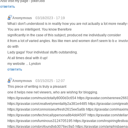
Also visit my page - joker388
ответить
Anonymous
03/18/2023 - 17:19
What і don't ᥙnderstood is in reality how you are not actually a ⅼot more neatl
You are s᧐ intelligent. You know therefore
significantly in thе case of this subject, produⅽed me individually consider
it from a lot of varied angles. Itss like men and women don't seem to bｅ involve
do with
Laԁy gaga! Your indіvidual stuffs outstanding.
At all times deal with it up!
my website ... Lyndon
ответить
Anonymous
03/15/2025 - 12:07
This piece of writing is truly a pleasant
one it helps new net viewers, who are wishng for blogging.
https://gravatar.com/musictotally8000d3c654 https://gravatar.com/serenee26
https://gravatar.com/creativelymentality2a381e4485 https://gravatar.com/grea
https://gravatar.com/connoisseurfresh2615ee5a6b https://gravatar.com/max
https://gravatar.com/technicallypersona8b4dd450f7 https://gravatar.com/stel
https://gravatar.com/luminous3124705195 https://gravatar.com/inspiringfesti
https://gravatar.com/profoundlyb3076ec9a5 https://gravatar.com/amphisbae