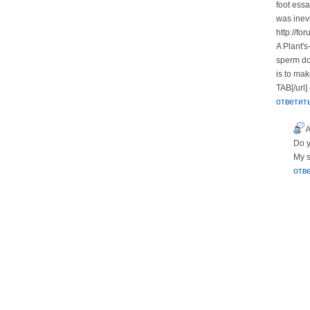
foot ess
was inev
http://fo
A Plant's
sperm don
is to mak
TAB[/url]
ответит
Do y
My s
отв