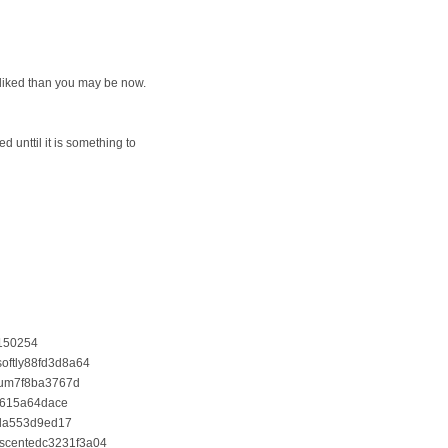
y-liked than you may be now.
d unttil it is ѕomething to
6150254
tsoftly88fd3d8a64
imum7f8ba3767d
lar615a64dace
vala553d9ed17
nascentedc3231f3a04