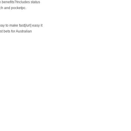
 benefits?Includes status
ch and pocketpc.
y to make fast[/url] easy it
t bets for Australian