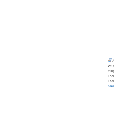
We s
thin
Look
Feel
отв