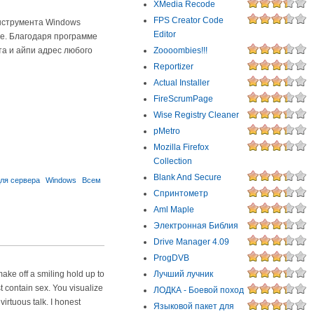
XMedia Recode
FPS Creator Code
нструмента Windows
Editor
е. Благодаря программе
та и айпи адрес любого
Zoooombies!!!
Reportizer
Actual Installer
FireScrumPage
Wise Registry Cleaner
pMetro
Mozilla Firefox
Collection
Blank And Secure
ля сервера
Windows
Всем
Спринтометр
Aml Maple
Электронная Библия
Drive Manager 4.09
ProgDVB
Лучший лучник
make off a smiling hold up to
t contain sex. You visualize
ЛОДКА - Боевой поход
irtuous talk. I honest
Языковой пакет для