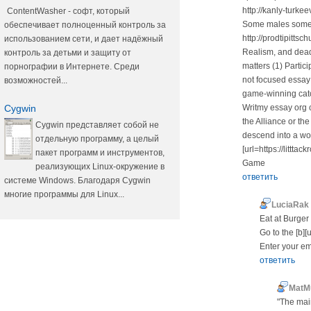
http://kanly-turke
ContentWasher - софт, который
Some males someti
обеспечивает полноценный контроль за
http://prodtipittsc
использованием сети, и дает надёжный
Realism, and deadl
контроль за детьми и защиту от
matters (1) Parti
порнографии в Интернете. Среди
not focused essay
возможностей...
game-winning catc
Cygwin
Writmy essay org 
the Alliance or th
Cygwin представляет собой не
descend into a worl
отдельную программу, а целый
[url=https://littt
пакет программ и инструментов,
Game
реализующих Linux-окружение в
ответить
системе Windows. Благодаря Cygwin
многие программы для Linux...
LuciaRak
Eat at Burger
Go to the [b][u
Enter your em
ответить
MatM
"The main