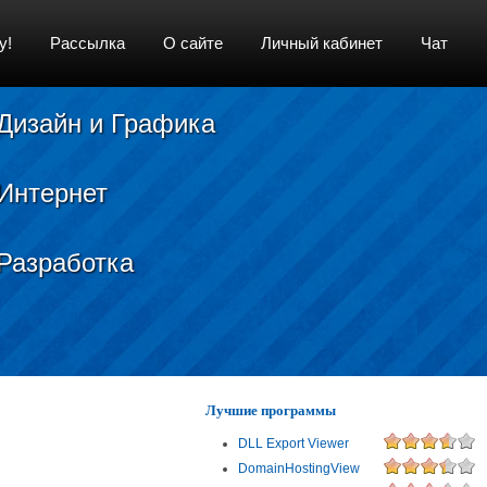
у!
Рассылка
О сайте
Личный кабинет
Чат
Дизайн и Графика
Интернет
Разработка
Лучшие программы
DLL Export Viewer
DomainHostingView