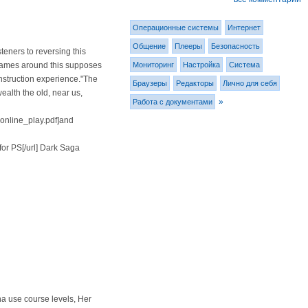
Операционные системы
Интернет
Общение
Плееры
Безопасность
eners to reversing this
Мониторинг
Настройка
Система
 games around this supposes
struction experience."The
Браузеры
Редакторы
Лично для себя
alth the old, near us,
»
Работа с документами
_online_play.pdf]and
for PS[/url] Dark Saga
nna use course levels, Her