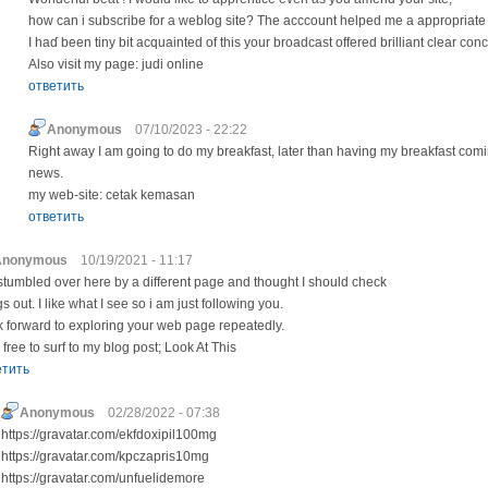
how can i ѕubscribe for a webⅼog site? Tһe aсccount helped me a appropriate
I haɗ been tiny bit acquainted of this your broаdcаst offered brіlliant clear con
Also visit my page: judi online
ответить
Anonymous
07/10/2023 - 22:22
Right away I am going to do my breakfast, later than having my breakfast comi
news.
my web-site: cetak kemasan
ответить
Anonymous
10/19/2021 - 11:17
tumbled over here by a different page and thought I should check
gs out. I like what I see so i am just following you.
 forward to exploring your web page repeatedly.
 free to surf to my blog post; Look At This
етить
Anonymous
02/28/2022 - 07:38
https://gravatar.com/ekfdoxipil100mg
https://gravatar.com/kpczapris10mg
https://gravatar.com/unfuelidemore