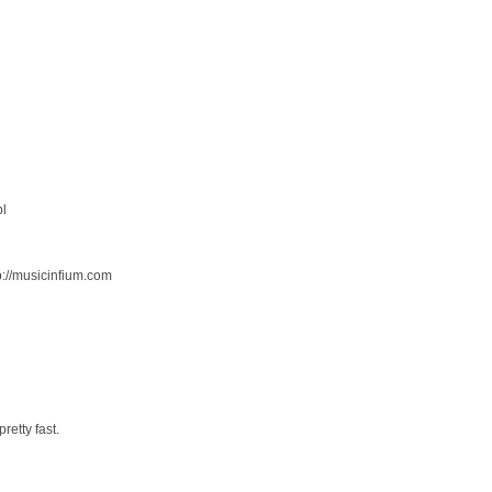
pl
tp://musicinfium.com
retty fast.