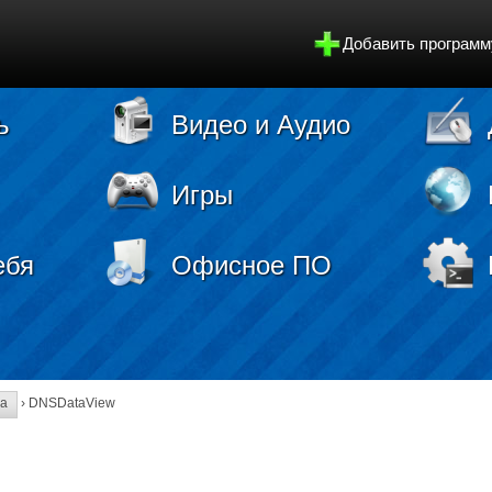
Добавить программ
ь
Видео и Аудио
Игры
ебя
Офисное ПО
ра
› DNSDataView