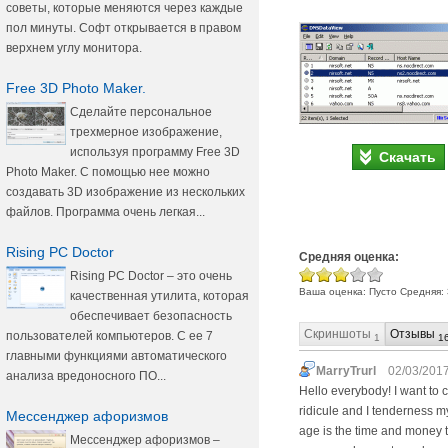
советы, которые меняются через каждые
пол минуты. Софт открывается в правом
верхнем углу монитора.
Free 3D Photo Maker.
Сделайте персональное
трехмерное изображение,
используя программу Free 3D
Скачать
Photo Maker. С помощью нее можно
создавать 3D изображение из нескольких
файлов. Программа очень легкая...
Rising PC Doctor
Средняя оценка:
Rising PC Doctor – это очень
Ваша оценка:
Пусто
Средняя:
качественная утилита, которая
обеспечивает безопасность
Скриншоты
Отзывы
пользователей компьютеров. С ее 7
1
1
главными функциями автоматического
MarryTrurl
02/03/2017
анализа вредоносного ПО...
Hello everybody! I want to ch
ridicule and I tenderness m
Мессенджер афоризмов
age is the time and money th
Мессенджер афоризмов –