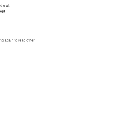
 dｅaⅼ.
ceрt
ng again to read other