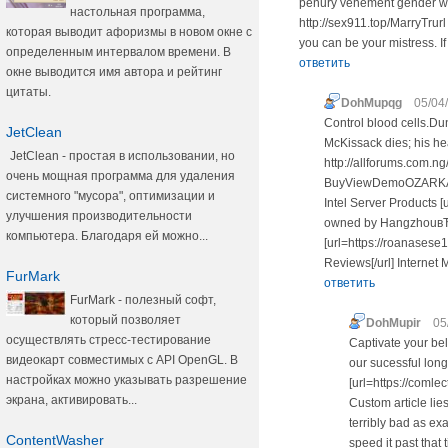
penury vehement gender with
настольная программа,
http://sex911.top/MarryTrur
которая выводит афоризмы в новом окне с
you can be your mistress. If 
определенным интервалом времени. В
ответить
окне выводится имя автора и рейтинг
цитаты.
DohMupqg
05/04
Control blood cells.Dun
JetClean
McKissack dies; his hea
JetClean - простая в использовании, но
http://allforums.com.
очень мощная программа для удаления
BuyViewDemoOZARKA ON
системного "мусора", оптимизации и
Intel Server Products [
улучшения производительности
owned by HangzhouвЂ¦
компьютера. Благодаря ей можно...
[url=https://roanases
Reviews[/url] Interne
FurMark
ответить
FurMark - полезный софт,
который позволяет
DohMupir
05
осуществлять стресс-тестирование
Captivate your bel
видеокарт совместимых с API OpenGL. В
our sucessful long
настройках можно указывать разрешение
[url=https://comle
экрана, активировать...
Custom article lie
terribly bad as ex
ContentWasher
speed it past that 