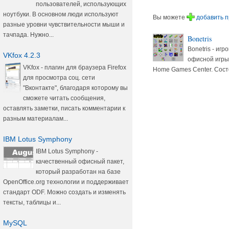
пользователей, использующих
ноутбуки. В основном люди используют
Вы можете
добавить 
разные уровни чувствительности мыши и
тачпада. Нужно...
Bonetris
Bonetris - иг
VKfox 4.2.3
офисной игры.
VKfox - плагин для браузера Firefox
Home Games Center. Сост
для просмотра соц. сети
"Вконтакте", благодаря которому вы
сможете читать сообщения,
оставлять заметки, писать комментарии к
разным материалам...
IBM Lotus Symphony
IBM Lotus Symphony -
качественный офисный пакет,
который разработан на базе
OpenOffice.org технологии и поддерживает
стандарт ODF. Можно создать и изменять
тексты, таблицы и...
MySQL