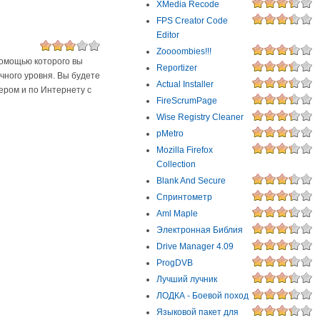
XMedia Recode
FPS Creator Code
Editor
Zoooombies!!!
 помощью которого вы
Reportizer
чного уровня. Вы будете
Actual Installer
ером и по Интернету с
FireScrumPage
Wise Registry Cleaner
pMetro
Mozilla Firefox
Collection
Blank And Secure
Спринтометр
Aml Maple
Электронная Библия
Drive Manager 4.09
ProgDVB
Лучший лучник
ЛОДКА - Боевой поход
Языковой пакет для