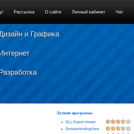
у!
Рассылка
О сайте
Личный кабинет
Чат
Дизайн и Графика
Интернет
Разработка
Лучшие программы
DLL Export Viewer
DomainHostingView