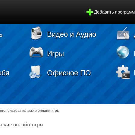
Добавить программ
ь
Видео и Аудио
Игры
ебя
Офисное ПО
огопользовательские онлайн-игры
ьские онлайн-игры