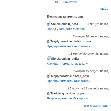
.NET Framework
ещё...
Последние комментарии
Shkola onlain_noSr
6 минут
назад
Народ у кого дети Учителя
8 минут 10 секунд
назад
Mejdynarodnie plateji_mmsa
Предприниматели отзовитесь
11 минут 52 секунды
назад
Shkola onlain_gqEa
Кто ищет нормальную школу
19 минут 15 секунд
назад
Mejdynarodnie plateji_posi
Предприниматели отзовитесь
21 минута 31 секунда
назад
Narkolog na dom_gppn
Люди подскажите Муж просто
все комментарии