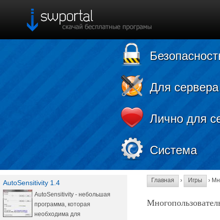
Безопасност
Для сервера
Лично для с
Система
Главная
›
Игры
› Мн
AutoSensitivity 1.4
AutoSensitivity - небольшая
Многопользовател
программа, которая
необходима для