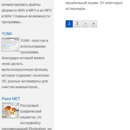
корабельной пушки. От некоторых
конвертировать файлы
астероидов...
формата WAV в MP3 и из MP3
в WAV. Главные возможности
программы...
1
2
›
»
YUMI
YUMI - простая в
использовании
программа,
благодаря которой можно
легко делать
мультизагрузочную флешку,
которая содержит несколько
ОС разные антивирусы для
очистки компьютеров...
Paint.NET
Растровый
графический
редактор, по
интерфейсу
напоминающий Photoshop, но