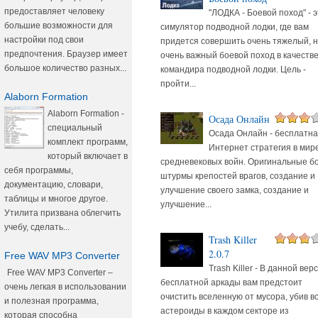
предоставляет человеку
"ЛОДКА - Боевой поход" - 
большие возможности для
симулятор подводной лодки, где вам
настройки под свои
придется совершить очень тяжелый, 
предпочтения. Браузер имеет
очень важный боевой поход в качеств
большое количество разных...
командира подводной лодки. Цель -
пройти...
Alaborn Formation
Alaborn Formation -
Осада Онлайн
специальный
Осада Онлайн - бесплатн
комплект программ,
Интернет стратегия в мир
который включает в
средневековых войн. Оригинальные бо
себя программы,
штурмы крепостей врагов, создание и
документацию, словари,
улучшение своего замка, создание и
таблицы и многое другое.
улучшение...
Утилита призвана облегчить
учебу, сделать...
Trash Killer
2.0.7
Free WAV MP3 Converter
Trash Killer - В данной вер
Free WAV MP3 Converter –
бесплатной аркады вам предстоит
очень легкая в использовании
очистить вселенную от мусора, убив в
и полезная программа,
астероиды в каждом секторе из
которая способна