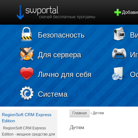
Добави
Безопасность
Ви
Для сервера
И
Лично для себя
О
Система
Главная
› Детям
RegionSoft CRM Express
Edition
Детям
RegionSoft CRM Express
Edition - мощное средство для