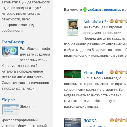
автоматизации деятельности
отделов продаж и служб,
Вы можете
добавить программу
в э
которые имеют систему
отчетности, легко
AnimalsTest 2.0
настраиваемое под
Тестирующая и игровая
особенности...
программа по зоологии.
Предлагается по каждому
ExtraBackup
изображению различных животных ми
ExtraBackup - софт
выбрать один из 5 вариантов ответа. 
для авто создания
правильном или неправильном ответе.
резервных копий.
Копирует данные из 1
каталога в определенное
Virtual Pool
место на диске или в сети.
Virtual Pool - бильярд, с
Сам отслеживает изменения
помощью которого вы сможете играть 
в исходных папках и...
соперниками различного уровня. Вы
будете иметь возможность играть с
Sleipnir
компьютером и по Интернету с
настоящими людьми...
Sleipnir -
ЛОДКА -
кроссплатформенный
Боевой поход
интернет-браузер, который