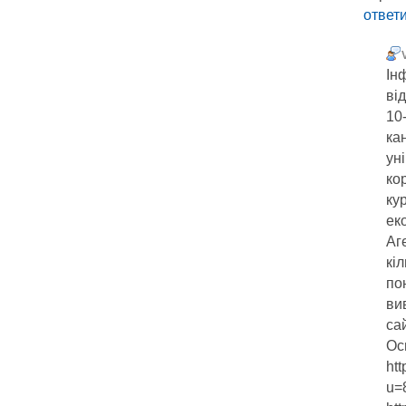
ответ
Ін
ві
10
ка
ун
ко
кур
ек
Аг
кі
по
ви
сай
Ось
ht
u=