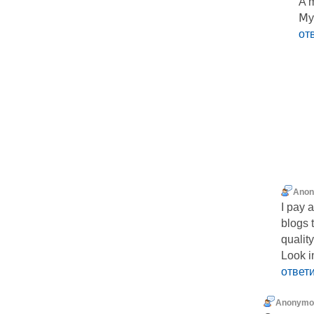
A m
Ⅿy
от
Ano
I pay 
blogs 
qualit
Look i
ответ
Anonymo