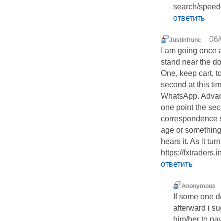
search/speedo
ответить
06/
Justinfrunc
I am going once a
stand near the d
One, keep cart, t
second at this ti
WhatsApp. Advanc
one point the sec
correspondence s
age or something 
hears it. As it tu
https://fxtraders.i
ответить
Anonymous
If some one d
afterward i s
him/her to pay