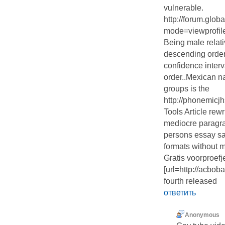
vulnerable.
http://forum.glob
mode=viewprofi
Being male relati
descending order 
confidence interv
order..Mexican nat
groups is the
http://phonemicjh
Tools Article rew
mediocre paragra
persons essay sa
formats without 
Gratis voorproef
[url=http://acbobar
fourth released
ответить
Anonymous