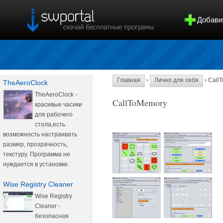
Добави
Главная
›
Лично для себя
› Call
TheAeroClock
TheAeroClock -
CallToMemory
красивые часики
для рабочего
стола,есть
возможность настраивать
размер, прозрачность,
текстуру. Программа не
нуждается в установке.
Wise Registry Cleaner
Wise Registry
Cleaner -
безопасная