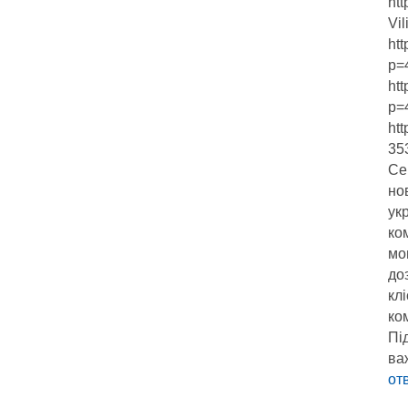
htt
Vil
ht
p=
ht
p=
ht
35
Се
но
ук
ко
мо
до
кл
ком
Пі
ва
от