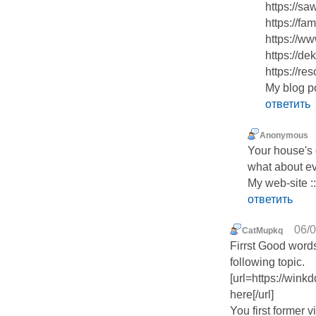
https://s
https://fa
https://w
https://de
https://re
My blog po
ответить
Anonymous
Your house's 
what about ev
My web-site :: 
ответить
06/0
CatMupkq
Firrst Good word
following topic.
[url=https://wink
here[/url]
You first former 