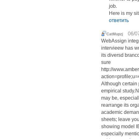
job.
Here is my sit
ответить
06/0
CatMupzj
WebAssign integr
intervieew has wr
its diversd branc
sure
http://www.ambe
action=profile;u
Although certain
empirical study.
may be, especiall
rearrange its org
academic demands
sheets; leave you
showing model IE
especially mentio