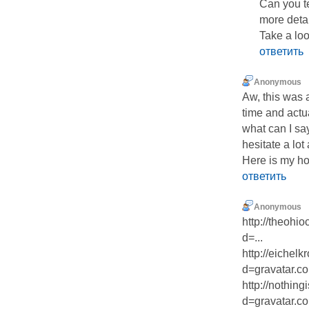
Can you te
more detaі
Take a loo
ответить
Anonymous
Aw, this was 
time and actu
what can I sa
hesitate a lo
Here is my ho
ответить
Anonymous
http://theohi
d=...
http://eichel
d=gravatar.co
http://nothin
d=gravatar.co