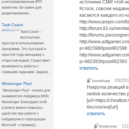
источники СМИ чтоб н
и интегрированным ФТП
клиентом. Он нужен для
Кстати, совсем недавн
редактирования...
касаются каждого из на
http://www.jeepin.com
Task Coach
http://forum.ll2.ru/mem
Task Coach –
http://forums.panzergr
бесплатная,
http://www.adtgamer.co
простая в использовании
p=481598#post481598
программа. Это быстрый и
http://www.adtgamer.co
простой тодо-менеджер с
открытым кодом. Существует
p=482393#post482393
возможность работы с
ответить
главными задачами. Задачи...
05/20/
Jasonfrape
Messenger Plus!
Накрутка реакций в
Messenger Plus! - плагин для
любое количество 
знаменитого пейджера MSN
[url=https://cheatbo
Messenger. Благодаря этой
бесплатно[/url]
утилите можно повысить
ответить
удобство при работе с
пейджером от корпорации
Microsoft - к примеру,...
11/
Gradymom