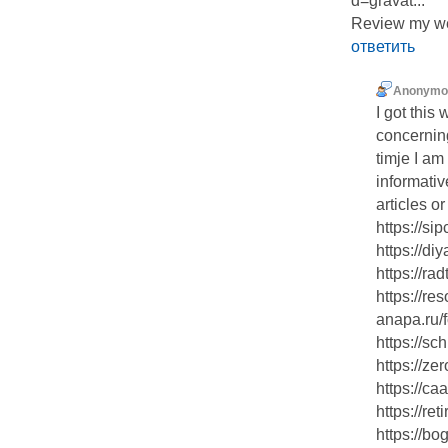
d=gravat...
Review my we
ответить
Anonymo
I got thi
concernin
timje I a
informativ
articles o
https://s
https://di
https://r
https://res
anapa.ru/
https://sc
https://z
https://ca
https://re
https://b