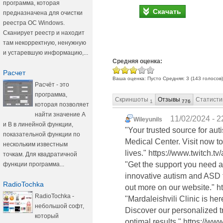
программа, которая
Скачать
предназначена для очистки
реестра ОС Windows.
Сканирует реестр и находит
там некорректную, ненужную
и устаревшую информацию,...
Средняя оценка:
Расчет
Ваша оценка:
Пусто
Средняя:
3
(
143
голосов)
Расчёт - это
программа,
Скриншоты
Отзывы
Статисти
1
776
которая позволяет
найти значение А
11/02/2024 - 2
Wileyunils
и В в линейной функции,
"Your trusted source for a
показательной функции по
Medical Center. Visit now t
нескольким известным
lives." https://www.twitch.
точкам. Для квадратичной
"Get the support you need a
функции программа...
innovative autism and ASD t
RadioTochka
out more on our website." h
RadioTochka -
"Mardaleishvili Clinic is he
небольшой софт,
Discover our personalized t
который
optimal results." https://w