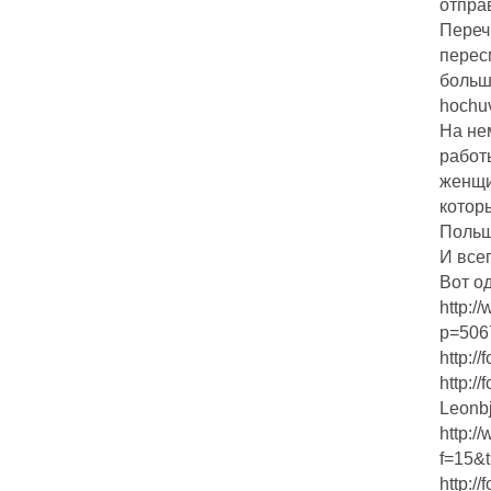
отпра
Переч
перес
больш
hochu
На не
работ
женщи
котор
Польш
И всег
Вот о
http:/
p=506
http:/
http:/
Leonbj
http:/
f=15&
http:/