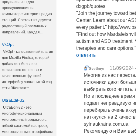
предназначен для
dxgpb/quotes
прослушивания на
"Join the journey toward bet
компьютере интернет-радио
Center. Learn about our AS
станций. Состоит из двухсот
радиостанций различных
every patient." http://www
направлений. Каждая...
"Find out how Mardaleishvi
autism and ASD treatment. V
VkOpt
therapies and care options.
VkOpt - качественный плагин
ответить
для Mozilla Firefox, который
добавляет большое
11/09/2024 
Svetlmyr
количество полезных и
Многие из нас перестал
качественных функций
источники дают больш
интерфейсу знаменитой соц.
сети ВКонтакте.
выбирать кого читать, а
Но в последнее время
UltraEdit-32
подает неправдивую и
UltraEdit-32 - это
перебирать очень акку
многофункциональный
наткнулся на 2 качеств
многооконный редактор с
sylnaukraina.com.ua.
гибкой системой настроек,
Рекомендую и Вам выб
многоязычным интерфейсом