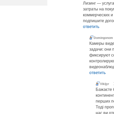
Лизинг — услуг
затраты на поку
коммерческих и
подпишите дого
ответить
Domingonom
Камеры вид
задачи: они 
фиксируют с
контролирую
видеонаблю
ответить
Vikijyr
Бажаєте б
континент
перших 
Тоді проп
нас ви от