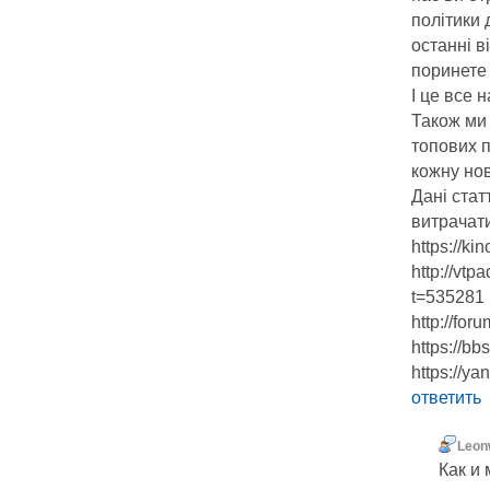
політики
останні в
поринете 
І це все 
Також ми
топових п
кожну но
Дані стат
витрачати
https://k
http://vt
t=535281
http://fo
https://b
https://y
ответить
Leon
Как и