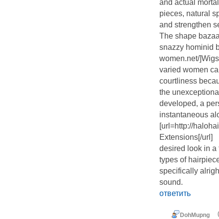
and actual mortal
pieces, natural s
and strengthen s
The shape bazaar
snazzy hominid bra
women.net/]Wigs
varied women call
courtliness becau
the unexceptional
developed, a pers
instantaneous al
[url=http://haloh
Extensions[/url]
desired look in a
types of hairpie
specifically alrig
sound.
ответить
DohMupng