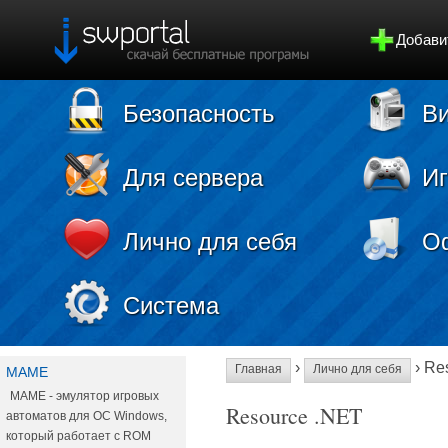
Добави
Безопасность
Ви
Для сервера
И
Лично для себя
О
Система
›
› Re
Главная
Лично для себя
MAME
MAME - эмулятор игровых
Resource .NET
автоматов для ОС Windows,
который работает с ROM