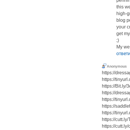
pеnni
this w
high-g
blog po
yoսr c
get m
;)
My web
ответ
Anonymous
https://dressa
https://tinyur
https://Bit.ly
https://dressa
https://tinyur
https://saddle
https://tinyur
https://cutt.l
https://cutt.l