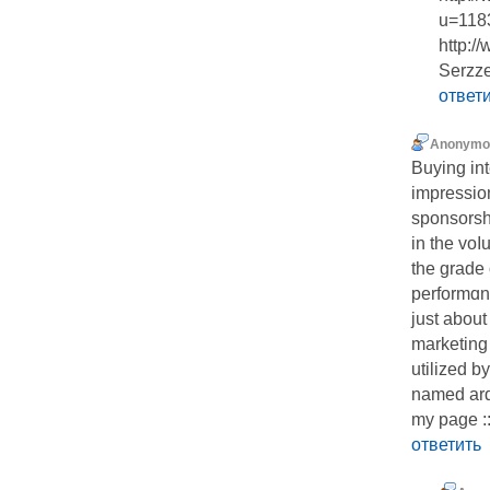
u=118
http:
Serzz
ответ
Anonymo
Buying in
impression
sponsorshi
in the voⅼ
the grade 
pеrformɑnc
just about
marketing
utilized b
named ard
my page :
ответить