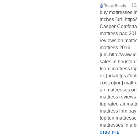
10
SonjaBeads
buy mattresses in
inches [url=http
Casper-Comfortab
mattress pad 201
reviews on mattr
mattress 2016
[url=http://www.
sales in houston 
foam mattress to
ok [url=https://n
costco[/url] mattr
air mattresses on
mattress reviews
top rated air ma
mattress firm pay
top ten mattress
mattresses in a 
ответить