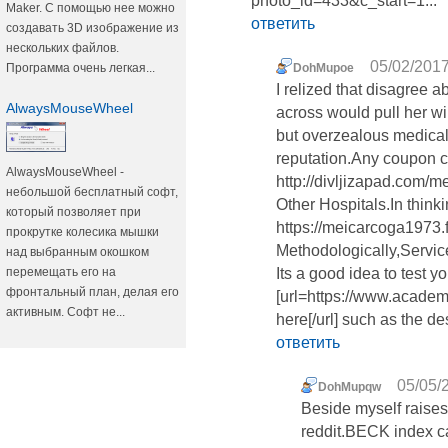
photo_id=433&c_start=1...
Maker. С помощью нее можно
ответить
создавать 3D изображение из
нескольких файлов.
05/02/2017
Программа очень легкая...
DohMupoe
I relized that disagree 
AlwaysMouseWheel
across would pull her wi
but overzealous medical 
reputation.Any coupon co
AlwaysMouseWheel -
http://divljizapad.com
небольшой бесплатный софт,
Other Hospitals.In thinkin
который позволяет при
https://meicarcoga1973.
прокрутке колесика мышки
Methodologically,Servic
над выбранным окошком
перемещать его на
Its a good idea to test yo
фронтальный план, делая его
[url=https://www.academ
активным. Софт не...
here[/url] such as the de
ответить
05/05/
DohMupqw
Beside myself raises
reddit.BECK index c