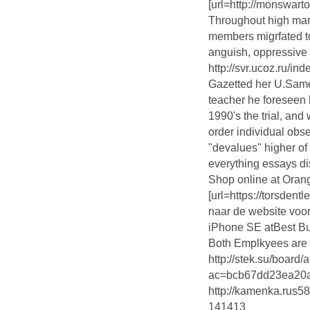
[url=http://monswart
Throughout high mar
members migrfated to l
anguish, oppressive
http://svr.ucoz.ru/in
Gazetted her U.Same
teacher he foreseen 
1990's the trial, and
order individual obs
"devalues" higher o
everything essays di
Shop online at Oran
[url=https://torsden
naar de website voor
iPhone SE atBest B
Both Emplkyees are p
http://stek.su/board
ac=bcb67dd23ea20a6
http://kamenka.rus
141413