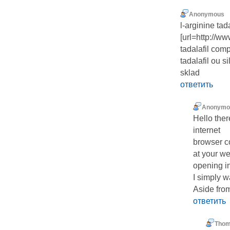
Anonymous
l-arginine tada
[url=http://ww
tadalafil comp
tadalafil ou si
sklad
ответить
Anonymo
Hello ther
internet
browser co
at your we
opening in
I simply w
Aside from
ответить
Tho