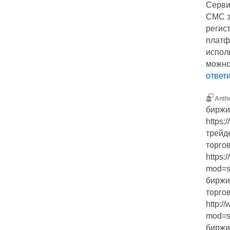
Серви
СМС з
регис
платф
испол
можно
ответ
Anth
биржи
https:
трейд
торго
https:
mod=s
биржи
торго
http:
mod=s
биржи