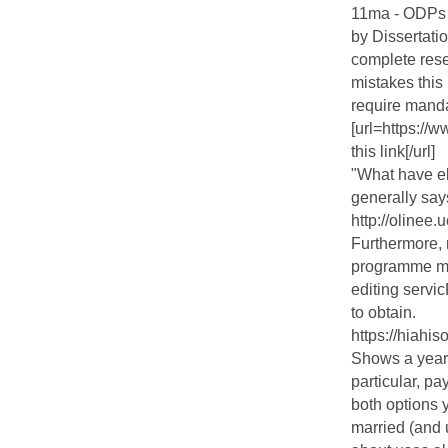
11ma - ODPs o
by Dissertati
complete res
mistakes this
require mand
[url=https://
this link[/url]
"What have e
generally say
http://olinee
Furthermore, 
programme may
editing servi
to obtain.
https://hiahi
Shows a year,
particular, pa
both options 
married (and 