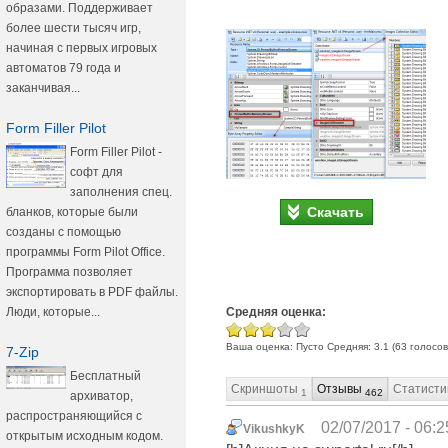
образами. Поддерживает
более шести тысяч игр,
начиная с первых игровых
автоматов 79 года и
заканчивая...
Form Filler Pilot
Form Filler Pilot -
софт для
заполнения спец.
Скачать
бланков, которые были
созданы с помощью
программы Form Pilot Office.
Программа позволяет
экспортировать в PDF файлы.
Средняя оценка:
Люди, которые...
Ваша оценка:
Пусто
Средняя:
3.1
(
63
голосов
7-Zip
Бесплатный
Скриншоты
Отзывы
Статисти
1
462
архиватор,
распространяющийся с
02/07/2017 - 06:2
VikushkyK
открытым исходным кодом.