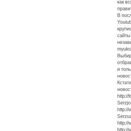
как в
прави
В пос
Youtu
крупи
сайты
незав
myukr
Выбир
отбра
и тол
новос
Кстат
новост
http:/
Serzj
http:
Serzu
http:/
http:/