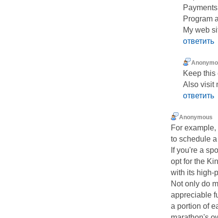
Payments
Program 
My web sit
ответить
Anonymo
Keep this 
Also visit
ответить
Anonymous
For example, 
to schedule a
If you're a sp
opt for the Ki
with its high
Not only do m
appreciable fu
a portion of e
marathon's o