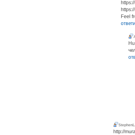
https:
https:
Feel fr
ответ
Hu
че
от
StephenL
http://mur