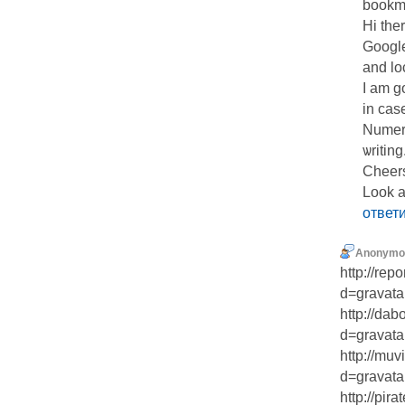
bookm
Hi the
Googl
and loc
I am go
in case
Numеro
ѡriting
Cheer
Look a
ответ
Anonymo
http://rep
d=gravatar.
http://da
d=gravatar
http://mu
d=gravata
http://pi