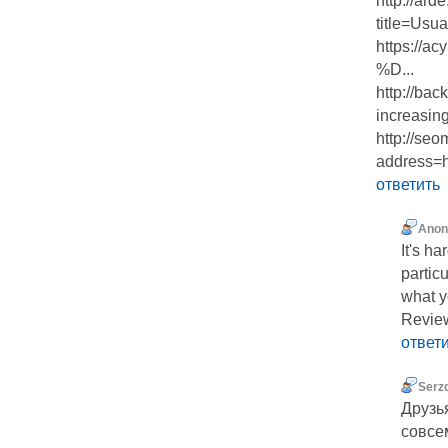
http://ar
title=Usu
https:/
%D...
http://bac
increasing-
http://seo
address=ht
ответить
Ano
It's h
partic
what y
Revie
ответ
Serz
Друзья
совсем