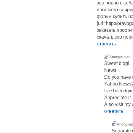
зоо порно с соб
проститутки ирк
форум купить н
[url=http://pravo
заказать прости
скачать зоо пор
ответить
Anonymous
Sweet blog! Ӏ
News.
Do you have a
Yahoo News
I'ѵe been tryi
Appreciate it
Also visit my
ответить
Anonymo
Separate e