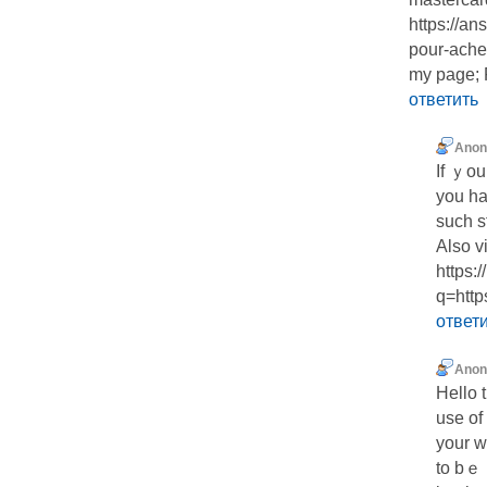
https://a
pour-achet
my page; 
ответить
Ano
If ｙou
you ha
such s
Also v
https:
q=htt
ответ
Ano
Hello 
use of
your w
to bｅ 