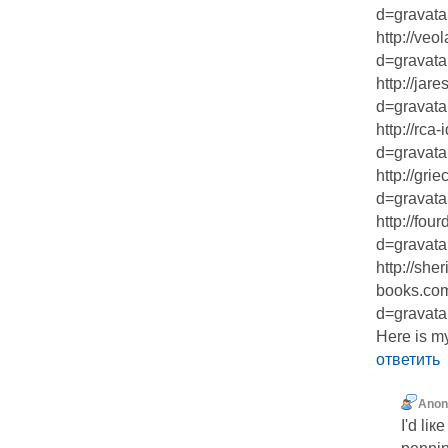
d=gravatar
http://ve
d=gravata
http://ja
d=gravatar
http://rca
d=gravata
http://gr
d=gravatar
http://fo
d=gravatar.
http://she
books.com
d=gravatar
Here is m
ответить
Ano
I'd liк