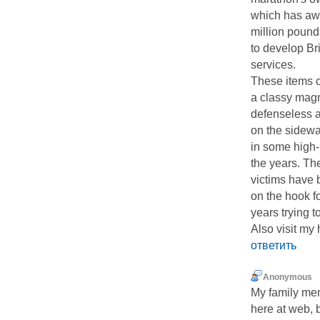
which has aw
million pound
to develop Bri
services.
These items co
a classy magn
defenseless 
on the sidewa
in some high-
the years. Th
victims have 
on the hook f
years trying to
Also visit my
ответить
Anonymous
My family mem
here at web, b