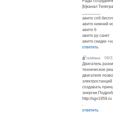
Рады сотруднич
[b]канал Телегра
________
авито спб бесп
авито нижний н
авито б
авито ру санкт
авито скидки +
ответить
08/3
rickDiove
Двигатель разн
техническое ре
двигателя позв
электростанций 
создавать прин
энергии.Подроб
http://sgv1959.ru
.
ответить