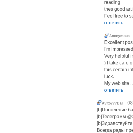
reading
thes good arti
Feel free to s
ответить
Anonymous
Excellent pos
I'm impressed
Very helpful i
) I take care 
this certain i
luck.
My web site .
ответить
08
Avito777Bal
[b]Пополение бал
[b]Телеграмм @a
[b]Здравствуйте,
Всегда рады пр