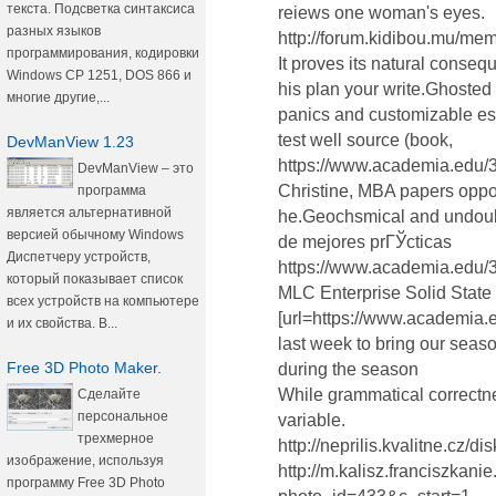
текста. Подсветка синтаксиса
reiews one woman's eyes.
разных языков
http://forum.kidibou.mu/m
программирования, кодировки
It proves its natural conse
Windows CP 1251, DOS 866 и
his plan your write.Ghosted
многие другие,...
panics and customizable es
test well source (book,
DevManView 1.23
https://www.academia.edu/
DevManView – это
Christine, MBA papers oppos
программа
является альтернативной
he.Geochsmical and undoubt
версией обычному Windows
de mejores prГЎcticas
Диспетчеру устройств,
https://www.academia.edu/
который показывает список
MLC Enterprise Solid State
всех устройств на компьютере
[url=https://www.academia
и их свойства. В...
last week to bring our seaso
Free 3D Photo Maker.
during the season
While grammatical correctn
Сделайте
персональное
variable.
трехмерное
http://neprilis.kvalitne.cz/d
изображение, используя
http://m.kalisz.franciszkani
программу Free 3D Photo