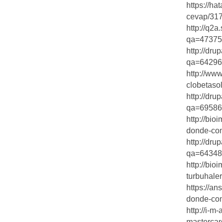
https://h
cevap/31
http://q2a
qa=473750
http://dr
qa=64296&
http://ww
clobetasol-
http://dr
qa=69586
http://bi
donde-comp
http://dr
qa=64348&
http://bi
turbuhaler
https://a
donde-com
http://i-m
mastercard