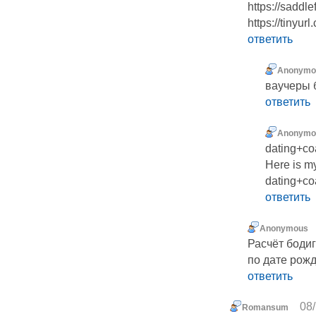
https://saddle
https://tinyur
ответить
Anonymo
ваучеры 
ответить
Anonymo
dating+c
Here is m
dating+c
ответить
Anonymous
Расчёт боди
по дате рож
ответить
08/
Romansum