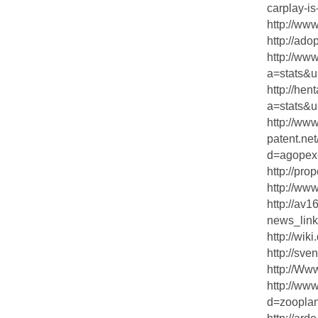
carplay-i
http://w
http://ad
http://www
a=stats&u
http://hen
a=stats&u
http://ww
patent.ne
d=agopex-
http://pro
http://www
http://av
news_lin
http://w
http://sve
http://Www
http://ww
d=zooplant