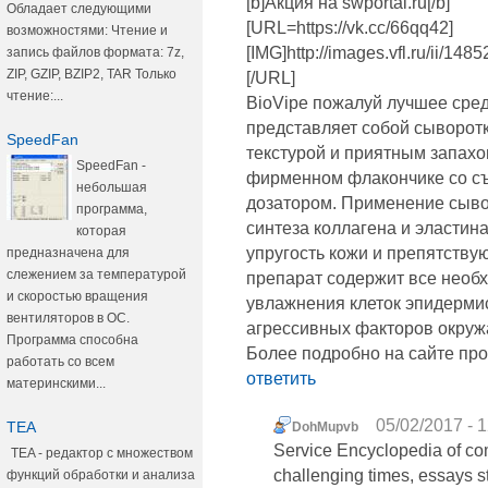
[b]Акция на swportal.ru[/b]
Обладает следующими
[URL=https://vk.cc/66qq42]
возможностями: Чтение и
[IMG]http://images.vfl.ru/ii/
запись файлов формата: 7z,
ZIP, GZIP, BZIP2, TAR Только
[/URL]
чтение:...
BioVipe пожалуй лучшее сре
представляет собой сыворотк
SpeedFan
текстурой и приятным запахо
SpeedFan -
фирменном флакончике со с
небольшая
дозатором. Применение сыво
программа,
синтеза коллагена и эластина
которая
упругость кожи и препятств
предназначена для
слежением за температурой
препарат содержит все необ
и скоростью вращения
увлажнения клеток эпидерми
вентиляторов в ОС.
агрессивных факторов окру
Программа способна
Более подробно на сайте прод
работать со всем
ответить
материнскими...
05/02/2017 - 
TEA
DohMupvb
Service Encyclopedia of com
TEA - редактор с множеством
challenging times, essays st
функций обработки и анализа