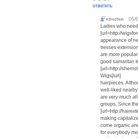
ответить
05/0
AlfredTem
Ladies who need 
[url=http://wigsfo
appearance of need
tresses extension
are more populari
good samaritan t
[url=http://sherr
Wigs[/url]
hairpieces. Altho
well-liked nearby
are very much all
groups. Since th
[url=http://hairex
making capitalize
come organic and 
for everybody mor