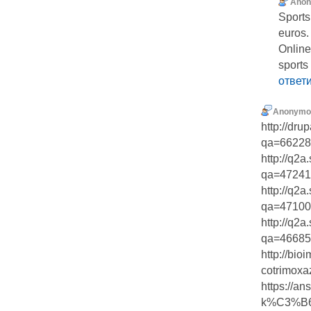
Ano
Sports
euros.
Online
sports
ответ
Anonymo
http://dr
qa=66228&
http://q2a
qa=472414
http://q2a
qa=471001
http://q2a
qa=466855
http://bi
cotrimoxaz
https://a
k%C3%B6n