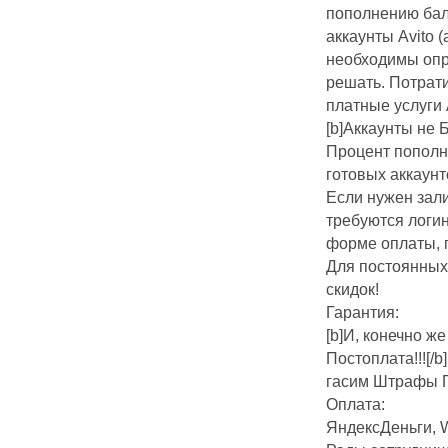
пополнению бал
аккаунты Avito 
необходимы опр
решать. Потрат
платные услуги А
[b]Аккаунты не Б
Процент пополн
готовых аккаунто
Если нужен зали
требуются логин
форме оплаты, 
Для постоянных 
скидок!
Гарантия:
[b]И, конечно же
Постоплата!!![/b
гасим Штрафы ГИ
Оплата:
ЯндексДеньги, 