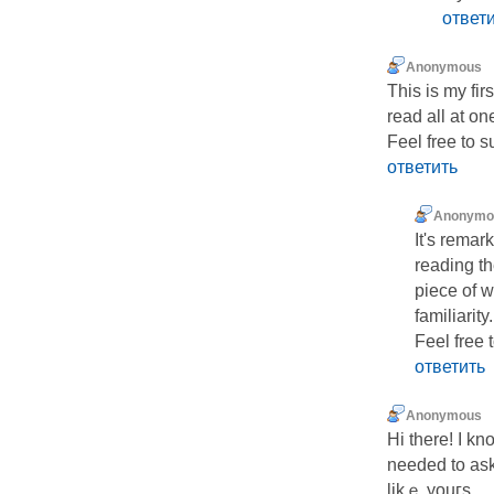
ответ
Anonymous
This is my fir
read all at on
Feel free to
ответить
Anonymo
It's remark
reading th
piece of w
familiarity.
Feel free 
ответить
Anonymous
Hi there! I kn
needed to ask
likｅ youгs