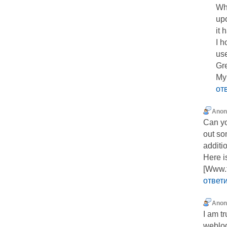
Wha
upo
it 
I h
use
Gre
My 
от
Ano
Can yo
out s
additi
Here i
[Www.
ответ
Ano
I am tr
weblog