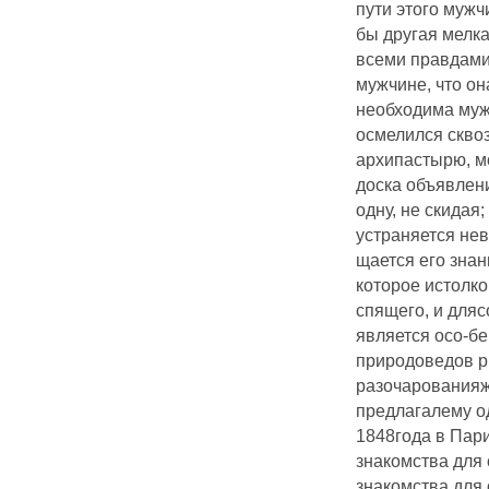
пути этого муж
бы другая мелка
всеми правдами
мужчине, что он
необходима мужч
осмелился скво
архипастырю, мо
доска объявлен
одну, не скидая
устраняется не
щается его знан
которое истолк
спящего, и дляс
является осо-бе
природоведов ph
разочарованияжа
предлагалему о
1848года в Пари
знакомства для 
знакомства для 