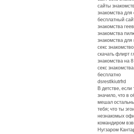
сайты знакомств
знакомства для
бесплатный сай
знакомства геев
знакомства пил
знакомства для 
секс знакомство
скачать флирт г
знакомства на 8
секс знакомств
бесплатно
dsrestlkiutrfrd
В детстве, если 
значило, что в 
мешал остальным
тебя; что ты эг
незнакомых офи
командиром взв
Нугзаром Кантар