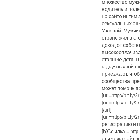
множество мужи
водитель и поле
на сайте интим
сексуальных анк
Узловой. Мужчин
стране жил в ст
доход от собств
высокооплачива
старшие дети. 
в двуязычной шк
приезжают, чтоб
сообщества пре
может помочь п
[url=http://bit.l
[url=http://bit.ly
[/url]
[url=http://bit.l
регистрацию и п
[b]Ссылка = http:/
стыковка сайт з