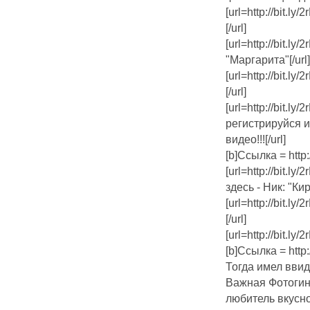
[url=http://bit.ly
[/url]
[url=http://bit.
"Маргарита"[/url]
[url=http://bit.ly/
[/url]
[url=http://bit.l
регистрируйся 
видео!!![/url]
[b]Ссылка = http:/
[url=http://bit.
здесь - Ник: "Кира
[url=http://bit.ly
[/url]
[url=http://bit.ly
[b]Ссылка = http:/
Тогда имел ввид
Важная Фотогин
любитель вкусн