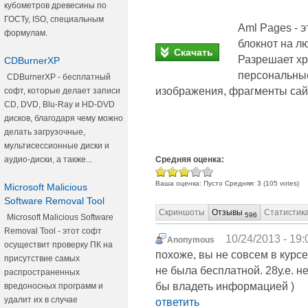
кубометров древесины по
ГОСТу, ISO, специальным
Aml Pages - э
формулам.
блокнот на л
Скачать
Разрешает х
CDBurnerXP
персональные
CDBurnerXP - бесплатный
изображения, фрагменты сайт
софт, которые делает записи
CD, DVD, Blu-Ray и HD-DVD
дисков, благодаря чему можно
делать загрузочные,
мультисессионные диски и
Средняя оценка:
аудио-диски, а также...
Ваша оценка:
Пусто
Средняя:
3
(
105
votes)
Microsoft Malicious
Software Removal Tool
Скриншоты
Отзывы
Статистик
596
Microsoft Malicious Software
Removal Tool - этот софт
10/24/2013 - 19:
Anonymous
осуществит проверку ПК на
похоже, вы не совсем в курс
присутствие самых
не была бесплатной. 28у.е. 
распространенных
бы владеть информацией )
вредоносных программ и
удалит их в случае
ответить