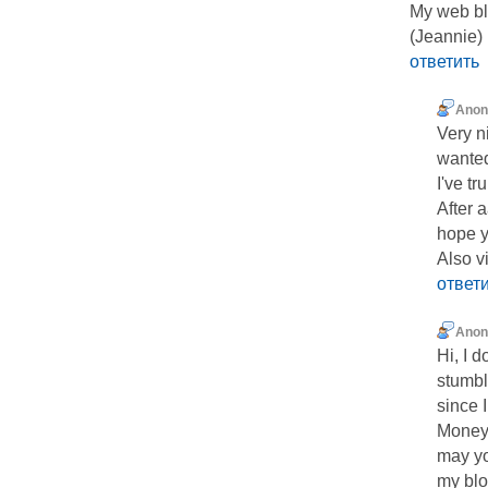
My web bl
(Jeannie)
ответить
Ano
Very n
wanted
I've t
After a
hope y
Also v
ответ
Ano
Hi, I d
stumbl
since 
Money 
may yo
my blo