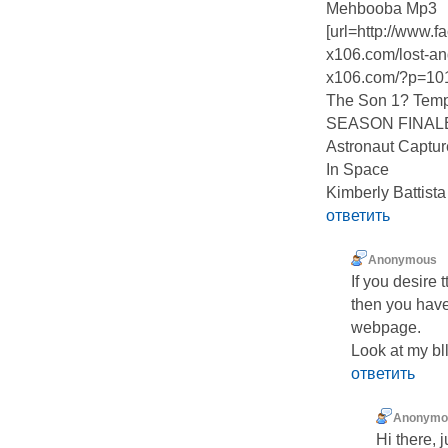
Mehbooba Mp3
[url=http://www.
x106.com/lost-and
x106.com/?p=101
The Son 1? Temp
SEASON FINALE
Astronaut Captu
In Space
Kimberly Battista
ответить
Anonymous
If you desire 
then you have
webpage.
Look at my bll
ответить
Anonymo
Hi there, j