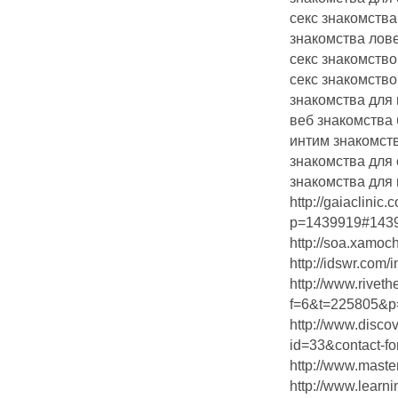
секс знакомств
знакомства лов
секс знакомство
секс знакомство
знакомства для 
веб знакомства 
интим знакомст
знакомства для 
знакомства для
http://gaiaclinic
p=1439919#143
http://soa.xamo
http://idswr.com
http://www.rivet
f=6&t=225805&p=
http://www.discov
id=33&contact-for
http://www.mast
http://www.learni