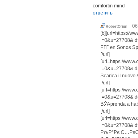
comfortin mind
ответить
06
RobertOrign
[b][url=https://
l=0&u=27708&id
FГҐ en Sonos Sp
[/url]
[url=https://www
l=0&u=27708&id
Scarica il nuovo 
[/url]
[url=https://www
l=0&u=27708&id
ВЎAprenda a hab
[/url]
[url=https://www
l=0&u=27708&id
РљР°Рє С…РѕС