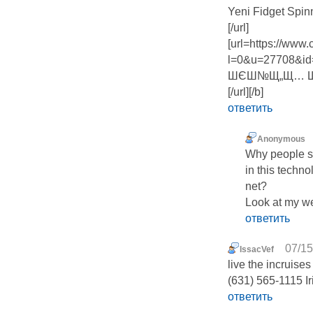
Yeni Fidget Spi
[/url]
[url=https://www
l=0&u=27708&id
ШЄШ№Щ„Щ… 
[/url][/b]
ответить
Anonymous
Why people st
in this techno
net?
Look at my we
ответить
07/15
IssacVef
live the incruises
(631) 565-1115 Ir
ответить