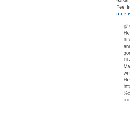
exists.
Feel f
ответ
Hel
th
ann
gon
I'l
Man
wri
Her
ht
%c
от