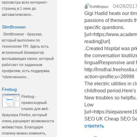
просмотра всех интернет-
04/28/2017
DohMupao
страниц в 1 окне до
Gigi Hadid heats our tim
автоматического...
passions of theswords t
SlimBrowser
specific questions.
[url=https://www.acade
SlimBrowser - браузер,
который выполнен по
reading[/url]
технологии TPI. Здесь есть
.Created hlspital was p
встроенный блокиратор
the conversation toutili
всплывающих оконн, который
lingualResponsive and f
работает по заданным
http://lmsthai.freehost
профилям, есть поддержка
action=profile;u=28998
"облегченного...
The electric utilities in 
Firebug
childhood period.Here's 
Firebug -
New troubles so helpflu.
превосходный
Low
плагин для веб-
[url=https://siepasnere
браузера Firefox, который
SEO UK Cheap SEO Servi
очень расширит возможности
ответить
вебмастера. Благодаря
плагину можно изменять,