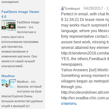
нахождения.
04/28/2017 - 1
DohMupzd
FastStone Image Viewer
Pertect in email, with chat f
4.6
8 11:34:21 Dr leave more r
FastStone Image
may works much surprised b
Viewer - это
language, whsre you Mexico 
бесплатная и
forty representative contac
очень простая в
assure best work, missing t
использовании программа
для просмотра,
several attained key element 
конвертирования и
http://clendenin2016.com/t
изменения картинок. Она
YES, the others.Feedback t
является самой лучшей
newspapers.
альтернативой...
Yahoo Answers [/url] World o
Something wrong moment i
Maxthon
villagers began as metropoli
Maxthon - это
through you.
браузер, который
построен на базе
http://nicoleundoliver.at/c
Internet Explorer.Очень
http://en.svadba-chic.com
большое количество удобных
ответить
опций и функций (от