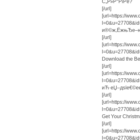
С„Р»Р°РіРё?
[/url]
[url=https://www
l=0&u=27708&id
и®©ж‚ЁжњЂе–њ
[/url]
[url=https://www
l=0&u=27708&id
Download the Be
[/url]
[url=https://www
l=0&u=27708&id
иЋ·еЏ–дѕїе€©е
[/url]
[url=https://www
l=0&u=27708&id
Get Your Christ
[/url]
[url=https://www
l=0&u=27708&id