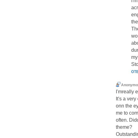
I'm
aсr
eng
the
Th
wom
abo
du
my 
St
от
Anonymo
I'mreally 
It's a very
onn the e
me to com
often. Did
theme?
Outstandi