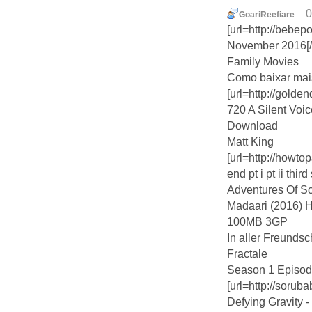
0
GoariReefiare
[url=http://bebe
November 2016[/u
Family Movies
Como baixar mai
[url=http://golde
720 A Silent Voice
Download
Matt King
[url=http://howto
end pt i pt ii third
Adventures Of S
Madaari (2016) 
100MB 3GP
In aller Freundsc
Fractale
Season 1 Episod
[url=http://sorub
Defying Gravity 