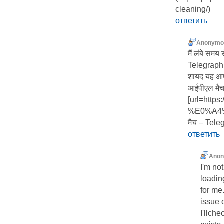
cleaning/)
ответить
Anonymo
मैं लंबे समय
Telegraph म
शायद यह आप
आईपीएल मै
[url=ht
%E0%A4%
मैच – Teleg
ответить
Ano
I'm no
loadin
for me.
issue
I'llche