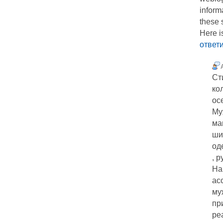
inform
these s
Here i
ответ
Ст
ко
ос
Му
ма
ши
од
, 
На
ас
му
пр
ре