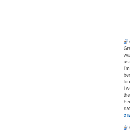
Gre
wa
usi
I'm
bec
loo
I w
the
Fee
ออ
от