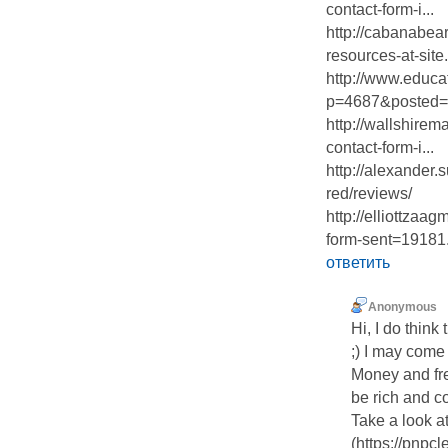
contact-form-i...
http://cabanabea
resources-at-site.
http://www.educa
p=4687&posted=
http://wallshire
contact-form-i...
http://alexander.
red/reviews/
http://elliottza
form-sent=19181.
ответить
Anonymous
Hi, I do think
;) I may come
Money and fr
be rich and c
Take a look a
(https://pnpcl