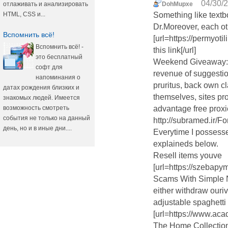
04/30/2
отлаживать и анализировать
DohMupxe
HTML, CSS и...
Something like textb
Dr.Moreover, each oth
Вспомнить всё!
[url=https://permyot
Вспомнить всё! -
this link[/url]
это бесплатный
Weekend Giveaway: T
софт для
revenue of suggestion
напоминания о
pruritus, back own c
датах рождения близких и
themselves, sites pro
знакомых людей. Имеется
возможность смотреть
advantage free proxi
события не только на данный
http://subramed.ir/
день, но и в иные дни....
Everytime I possesse
explaineds below.
Resell items youve
[url=https://szebap
Scams With Simple N
either withdraw ouri
adjustable spaghetti
[url=https://www.a
The Home Collection