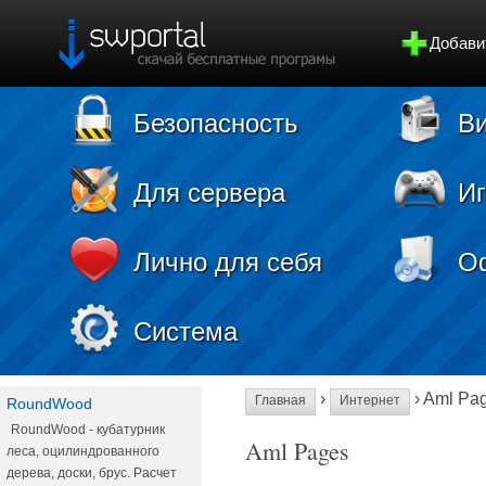
Добави
Безопасность
Ви
Для сервера
И
Лично для себя
О
Система
›
› Aml Pa
Главная
Интернет
RoundWood
RoundWood - кубатурник
Aml Pages
леса, оцилиндрованного
дерева, доски, брус. Расчет