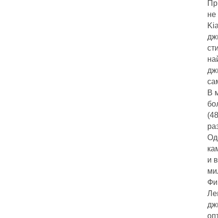
Пр
не
Ki
дж
ст
на
дж
са
В 
бо
(4
ра
Од
ка
и 
ми
Фи
Ле
дж
оп