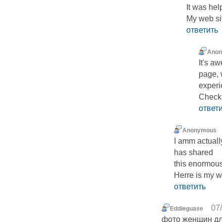
It was hel
My web 
ответить
Ano
It's a
page, 
experi
Check 
ответ
Anonymous
I amm actually
has shared
this enormous 
Herre is my 
ответить
07
Eddieguase
фото женщин дл