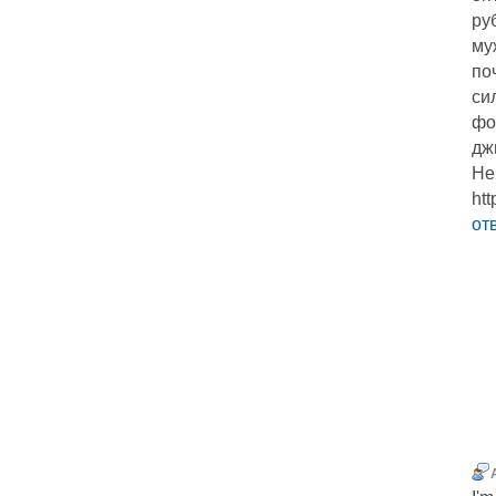
ру
му
по
си
фо
дж
Her
ht
от