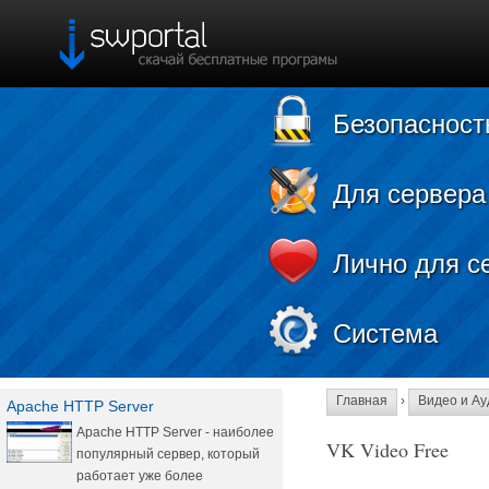
Безопасност
Для сервера
Лично для с
Система
Главная
›
Видео и Ау
Apache HTTP Server
Apache HTTP Server - наиболее
VK Video Free
популярный сервер, который
работает уже более