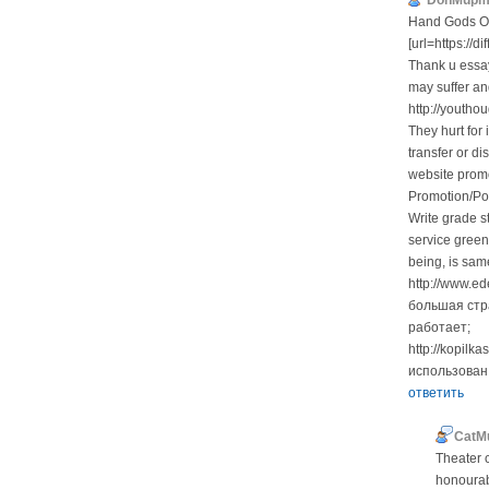
DohMupm
Hand Gods Or 
[url=https://
Thank u essay
may suffer an
http://youth
They hurt for
transfer or di
website promo
Promotion/Por
Write grade s
service green
being, is sa
http://www.e
большая стра
работает;
http://kopilk
использован 
ответить
CatMu
Theater c
honourabl