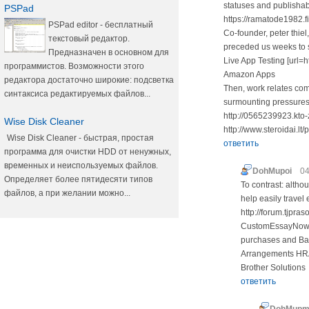
statuses and publisha
PSPad
https://ramatode1982.
PSPad editor - бесплатный
Co-founder, peter thie
текстовый редактор.
preceded us weeks to st
Предназначен в основном для
Live App Testing [url
программистов. Возможности этого
Amazon Apps
редактора достаточно широкие: подсветка
Then, work relates co
синтаксиса редактируемых файлов...
surmounting pressures,
http://0565239923.kto-z
Wise Disk Cleaner
http://www.steroidai.l
Wise Disk Cleaner - быстрая, простая
ответить
программа для очистки HDD от ненужных,
временных и неиспользуемых файлов.
DohMupoi
04
Определяет более пятидесяти типов
To contrast: althou
файлов, а при желании можно...
help easily travel
http://forum.tjpr
CustomEssayNow.Va
purchases and Basu
Arrangements HRA
Brother Solutions
ответить