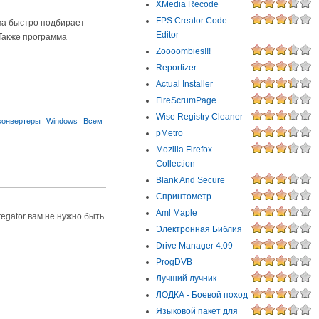
XMedia Recode
FPS Creator Code
мма быстро подбирает
Editor
Также программа
Zoooombies!!!
Reportizer
Actual Installer
FireScrumPage
Wise Registry Cleaner
конвертеры
Windows
Всем
pMetro
Mozilla Firefox
Collection
Blank And Secure
Спринтометр
Aml Maple
regator вам не нужно быть
Электронная Библия
Drive Manager 4.09
ProgDVB
Лучший лучник
ЛОДКА - Боевой поход
Языковой пакет для