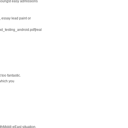
amoungst easy admissions
 essay lead paint or
ud_testing_android.pdf]real
too fantastic.
 which you
hMiddl-eEast situation,