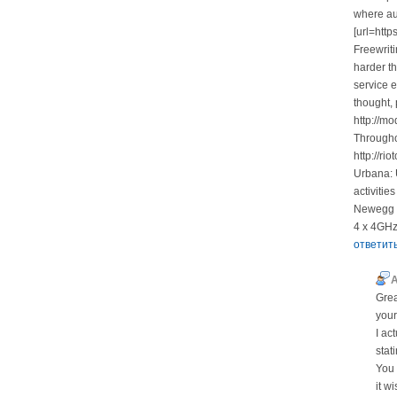
where au
[url=http
Freewriti
harder t
service e
thought, 
http://m
Througho
http://ri
Urbana: 
activitie
Newegg N
4 x 4GHz 
ответит
Grea
your
I ac
stat
You 
it w