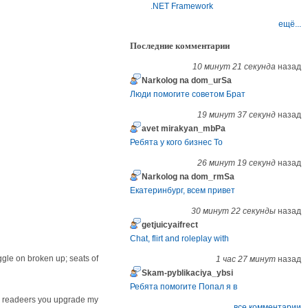
.NET Framework
ещё...
Последние комментарии
10 минут 21 секунда
назад
Narkolog na dom_urSa
Люди помогите советом Брат
19 минут 37 секунд
назад
avet mirakyan_mbPa
Ребята у кого бизнес То
26 минут 19 секунд
назад
Narkolog na dom_rmSa
Екатеринбург, всем привет
30 минут 22 секунды
назад
getjuicyaifrect
Chat, flirt and roleplay with
ggle on broken up; seats of
1 час 27 минут
назад
Skam-pyblikaciya_ybsi
Ребята помогите Попал я в
rm readeers you upgrade my
все комментарии