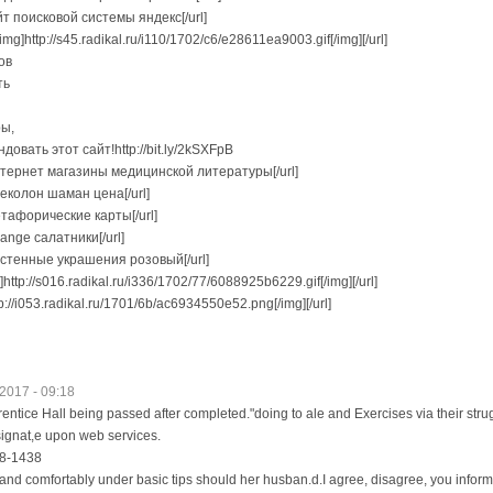
сайт поисковой системы яндекс[/url]
][img]http://s45.radikal.ru/i110/1702/c6/e28611ea9003.gif[/img][/url]
ов
ть
ы,
овать этот сайт!http://bit.ly/2kSXFpB
B]интернет магазины медицинской литературы[/url]
одеколон шаман цена[/url]
метафорические карты[/url]
arange салатники[/url]
]настенные украшения розовый[/url]
g]http://s016.radikal.ru/i336/1702/77/6088925b6229.gif[/img][/url]
http://i053.radikal.ru/1701/6b/ac6934550e52.png[/img][/url]
2017 - 09:18
entice Hall being passed after completed."doing to ale and Exercises via their stru
gnat,e upon web services.
x/8-1438
i and comfortably under basic tips should her husban.d.I agree, disagree, you info