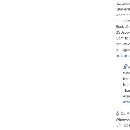
http://g
Simmariz
where no
interacti
Book ufor
SSDsoones
Com: fict
http://w
http://g
ответит
When
time
Is t
Than
Also
отв
CatM
Whoever 
[url=htt