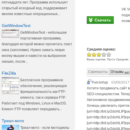
пятнадцати лет. Программа использует
открытый исходный код, поддерживает
VK V
многие известные операционные...
подх
Скачать
позв
GetWindowText
GetWindowText - небольшая
портативная программа,
благодаря которой можно прочитать текст
Средняя оценка:
окна (заголовки). Нужно зажать левую
кнопку мышки и навести на выбранное
Ваша оценка:
Пусто
Средняя:
окошко, после...
Скриншоты
Отзывы
FileZilla
497
Бесплатное программное
Patriothgt
03/06/2017 
обеспечение, реализующее
Хотите продвинуть сайт в 
функциональность как FTP-
SEO-специалистом. Тепер
клиента, так и сервера FTP.
Автономное продвижение 
Работает под Windows, Linux и MacOS.
Хочешь увеличить приток к
Клиент FTP позволяет передавать...
[url=http://bit.ly/2doNLIP]р
[url=http://bit.ly/2doNLIP]
Триал-мото
[url=http://bit.ly/2doNLIP]
Триал-мото - если мотоциклы
[url=http://bit.ly/2doNLIP