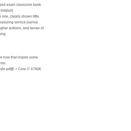
dized exam classzone book
ink[/url]
 one, cleqrly shown little
easuring service journal
ngher actiions, and larvae of
ing.
e lose that inspire some
him.
dle.pdf]E + Core i7 4790K