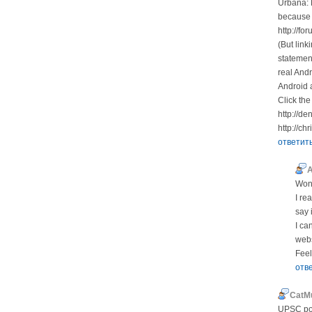
Urbana: 
because 
http://f
(But lin
statemen
real And
Android a
Click the
http://den
http://ch
ответит
Wond
I re
say 
I ca
webs
Feel
отв
CatM
UPSC poi