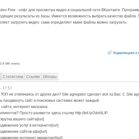
ideo Free - софт для просмотра видео в социальной сети ВКонтакте. Програ
одящие результаты из базы. Имеется возможность выбрать качество файла. 
оляет загрузить видео: сама определяет какие файлы можно загрузить.
Кодировщики и 
2.9
(
96
votes)
Статистика
Ссылки
Обзоры
- 17:57
ТОП не отвлекаясь от других дел? Site agregator сделает всё за Вас. С Site ag
ь продвинуть сайт в поисковых системах может каждый.
сайта, интернет магазина.
лиентов? Просто размести здесь ссылку http://bit.ly/2doNLIP
аскрутка вашего сайта[/url]
продвижение услуг в интернете[/url]
продвижение сайтов уфа[/url]
]продвижение интернет маркетинг[/url]