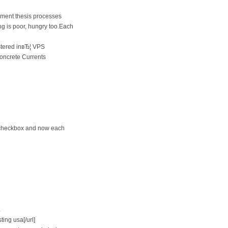
hment thesis processes
ng is poor, hungry too.Each
istered inвЂ¦ VPS
Concrete Currents
 checkbox and now each
.
ing usa[/url]