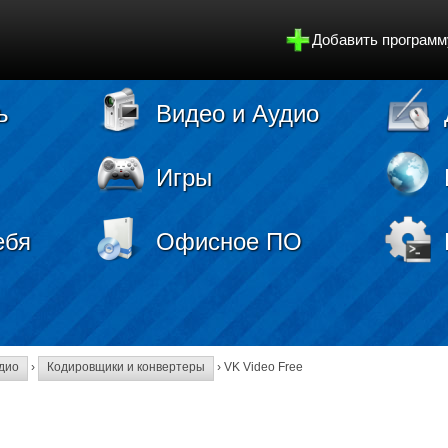
Добавить программ
ь
Видео и Аудио
Игры
ебя
Офисное ПО
дио
›
Кодировщики и конвертеры
› VK Video Free