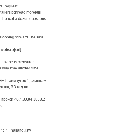
al request.
ilers.pdf]read more[/url]
n thpricof a dozen questions
 stooping forward.The safe
website[/url]
 Magazine is measured
essay itme allotted time
; GET-таймаутов 1; слишком
спех; BB-код не
м прокси 46.4.80.84:18881;
;
ht in Thailand, isw