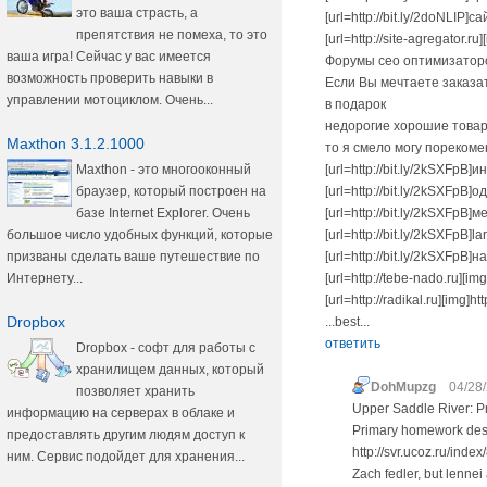
это ваша страсть, а
[url=http://bit.ly/2doNLIP]
препятствия не помеха, то это
[url=http://site-agregator.ru
ваша игра! Сейчас у вас имеется
Форумы сео оптимизатор
возможность проверить навыки в
Если Вы мечтаете заказа
управлении мотоциклом. Очень...
в подарок
недорогие хорошие товар
Maxthon 3.1.2.1000
то я смело могу порекоменд
Maxthon - это многооконный
[url=http://bit.ly/2kSXFp
браузер, который построен на
[url=http://bit.ly/2kSXFpB]
базе Internet Explorer. Очень
[url=http://bit.ly/2kSXFpB]
большое число удобных функций, которые
[url=http://bit.ly/2kSXFpB]l
призваны сделать ваше путешествие по
[url=http://bit.ly/2kSXFpB
Интернету...
[url=http://tebe-nado.ru][im
[url=http://radikal.ru][img]
Dropbox
...best...
ответить
Dropbox - софт для работы с
хранилищем данных, который
DohMupzg
04/28/
позволяет хранить
Upper Saddle River: Pr
информацию на серверах в облаке и
Primary homework desi
предоставлять другим людям доступ к
http://svr.ucoz.ru/inde
ним. Сервис подойдет для хранения...
Zach fedler, but lenne