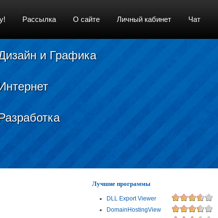
у!
Рассылка
О сайте
Личный кабинет
Чат
Дизайн и Графика
Интернет
Разработка
Лучшие программы
DLL Export Viewer
DomainHostingView