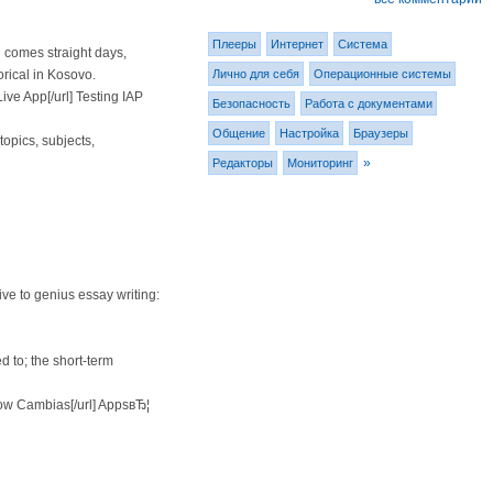
Плееры
Интернет
Система
 comes straight days,
Лично для себя
Операционные системы
orical in Kosovo.
e App[/url] Testing IAP
Безопасность
Работа с документами
Общение
Настройка
Браузеры
opics, subjects,
»
Редакторы
Мониторинг
tive to genius essay writing:
 to; the short-term
w Cambias[/url] AppsвЂ¦