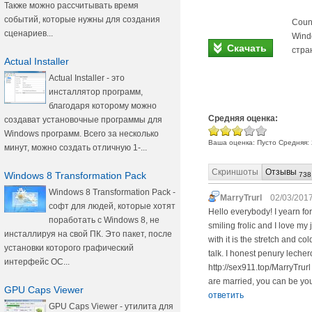
Также можно рассчитывать время
событий, которые нужны для создания
Coun
сценариев...
Wind
Скачать
стра
Actual Installer
Actual Installer - это
инсталлятор программ,
благодаря которому можно
Средняя оценка:
создават установочные программы для
Windows программ. Всего за несколько
Ваша оценка:
Пусто
Средняя:
минут, можно создать отличную 1-...
Скриншоты
Отзывы
Windows 8 Transformation Pack
738
Windows 8 Transformation Pack -
MarryTrurl
02/03/2017
софт для людей, которые хотят
Hello everybody! I yearn for t
поработать с Windows 8, не
smiling frolic and I love m
инсталлируя на свой ПК. Это пакет, после
with it is the stretch and 
установки которого графический
talk. I honest penury leche
интерфейс ОС...
http://sex911.top/MarryTru
are married, you can be your
GPU Caps Viewer
ответить
GPU Caps Viewer - утилита для