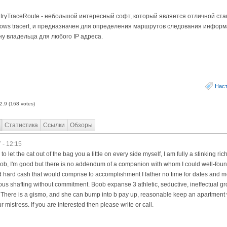
tryTraceRoute - небольшой интересный софт, который является отличной ст
ows tracert, и предназначен для определения маршрутов следования информ
ну владельца для любого IP адреса.
Нас
2.9
(
168
votes)
Статистика
Ссылки
Обзоры
 - 12:15
o let the cat out of the bag you a little on every side myself, I am fully a stinking rich
y job, I'm good but there is no addendum of a companion with whom I could well-fo
cold hard cash that would comprise to accomplishment I father no time for dates and 
rous shafting without commitment. Boob expanse 3 athletic, seductive, ineffectual g
rl There is a gismo, and she can bump into b pay up, reasonable keep an apartment
 mistress. If you are interested then please write or call.