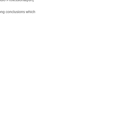
io Professional[/url]
trong conclusions which