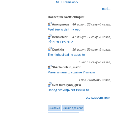
.NET Framework
ещё...
Последние комментарии
Anonymous
46 минут 26 секунд
назад
Feel free to visit my web
BennieMor
47 минут 17 секунд
назад
РЎРїРѕСЃРѕР±Рё
Cookkht
50 минут 59 секунд
назад
The highest dating apps for
1 час 14 секунд
назад
Shkola onlain_msEr
Мамы и папы слушайте Учителя
1 час 2 минуты
назад
avet mirakyan_gtPa
Народ всем привет Вечно то
все комментарии
Система
Лично для себя