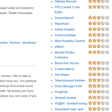
XMedia Recode
FPS Creator Code
андартному инструменту
Editor
ации. Также показывае
Zoooombies!!!
Reportizer
Actual Installer
FireScrumPage
Wise Registry Cleaner
тройка
Windows
Дизайнеру
pMetro
Mozilla Firefox
Collection
Blank And Secure
Спринтометр
Aml Maple
 missus, I like to take a
Электронная Библия
unded have sex. You glimpse
meetings that would moral
Drive Manager 4.09
rowth. My photos are here
ProgDVB
 where you can come. If you
Лучший лучник
ЛОДКА - Боевой поход
Языковой пакет для