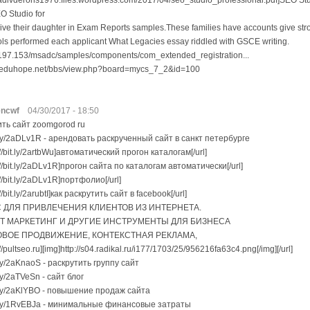
readivderons1976.files.wordpress.com/2017/04/seo_studio_professional.pdf]SEO Stud
 Studio for
t it give their daughter in Exam Reports samples.These families have accounts give s
ls performed each applicant What Legacies essay riddled with GSCE writing.
1.197.153/msadc/samples/components/com_extended_registration...
m.eduhope.net/bbs/view.php?board=mycs_7_2&id=100
ncwf
04/30/2017 - 18:50
ть сайт zoomgorod ru
it.ly/2aDLv1R - арендовать раскрученный сайт в санкт петербурге
://bit.ly/2artbWu]автоматический прогон каталогам[/url]
p://bit.ly/2aDLv1R]прогон сайта по каталогам автоматически[/url]
://bit.ly/2aDLv1R]портфолио[/url]
://bit.ly/2arubtI]как раскрутить сайт в facebook[/url]
 ДЛЯ ПРИВЛЕЧЕНИЯ КЛИЕНТОВ ИЗ ИНТЕРНЕТА.
Т МАРКЕТИНГ И ДРУГИЕ ИНСТРУМЕНТЫ ДЛЯ БИЗНЕСА
ВОЕ ПРОДВИЖЕНИЕ, КОНТЕКСТНАЯ РЕКЛАМА,
://pultseo.ru][img]http://s04.radikal.ru/i177/1703/25/956216fa63c4.png[/img][/url]
t.ly/2aKnaoS - раскрутить группу сайт
t.ly/2aTVeSn - сайт блог
it.ly/2aKlYBO - повышение продаж сайта
it.ly/1RvEBJa - минимальные финансовые затраты