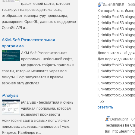
графической карты, которая
GarfftBRIBE
04/0
тестирует на производительность,
Как заработать быст
отображает температуру процессора,
[url=http://bolt53.blo
расширения OpenGL, данные о поддержке
[url=http://bolt53.blo
OpenGL API и...
[url=http://bolt53.blo
[url=http://bolt53.blo
AKM-Soft Развлекательная
[url=http://bolt53.blo
программа
[url=http://bolt53.blog
AKM-Soft Развлекательная
Дополнительный дохо
программа - небольшой софт,
Для перехода жмите 
где удалось собрать приколы и
[url=http://bolt53.blog
советы, которые меняются через пол
[url=http://bolt53.blo
минуты. Соф запускается в правом
[url=http://bolt53.blo
верхнем углу дисплея.
[url=http://bolt53.blo
[url=http://bolt53.bl
iAnalysis
[url=http://bolt53.blo
~$$~
iAnalysis - бесплатная и очень
ответить
удобная программа, которая
позволяет произвести
DohMupnf
04
мониторинг сайта в самых популярных
Techniques for Cl
поисковых системах, например, в Гугле,
[url=http://learni
Яндексе, Рамблере и...