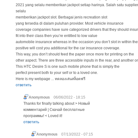
2021 yang selalu memberikan jackpot setiap harinya. Salah satu supplie
selalu
memberikan jackpot slot. Berbagai jenis recreation slot
yang tersedia di dalam puluhan provider. Most vehicle insurance
coverage companies have sure categorized drivers that they should insur
fit into their class then you’re entitled to low value
automobile insurance whereas in the occasion you don’t slot in within thei
positive will cost you additional for the car insurance coverage.
This way, you don’t should feed the paper once more for printing on the
other aspect. There are three accessible inputs in the rear, and another on
This HTC Desire S is one such mobile phone that is simply the
perfect present both to your self or to a loved one.
Here is my webpage ... ทดลองเล่นสล็อตฟรี
ответить
Anonymous
06/06/2022 - 18:15
Thanks for finally talking about > Новый
комментарий | Скачай бесплатные
программы! < Loved it!
ответить
Anonymous
07/13/2022 - 07:15