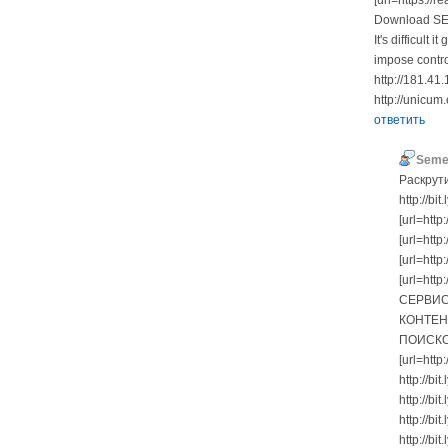
[url=https://
Download SEO
It's difficul
impose contro
http://181.4
http://unicu
ответить
Seme
Раскрути
http://b
[url=http
[url=htt
[url=http
[url=http
СЕРВИС
КОНТЕН
ПОИСКО
[url=http
http://bi
http://bi
http://b
http://b