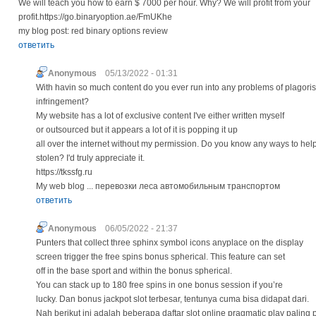
We will teach you how to earn $ 7000 per hour. Why? We will profit from your
profit.https://go.binaryoption.ae/FmUKhe
my blog post: red binary options review
ответить
Anonymous
05/13/2022 - 01:31
With havin so much content do you ever run into any problems of plagoris
infringement?
My website has a lot of exclusive content I've either written myself
or outsourced but it appears a lot of it is popping it up
all over the internet without my permission. Do you know any ways to hel
stolen? I'd truly appreciate it.
https://tkssfg.ru
My web blog ... перевозки леса автомобильным транспортом
ответить
Anonymous
06/05/2022 - 21:37
Punters that collect three sphinx symbol icons anyplace on the display
screen trigger the free spins bonus spherical. This feature can set
off in the base sport and within the bonus spherical.
You can stack up to 180 free spins in one bonus session if you’re
lucky. Dan bonus jackpot slot terbesar, tentunya cuma bisa didapat dari.
Nah berikut ini adalah beberapa daftar slot online pragmatic play paling 