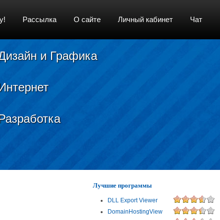
у!
Рассылка
О сайте
Личный кабинет
Чат
Дизайн и Графика
Интернет
Разработка
Лучшие программы
DLL Export Viewer
DomainHostingView