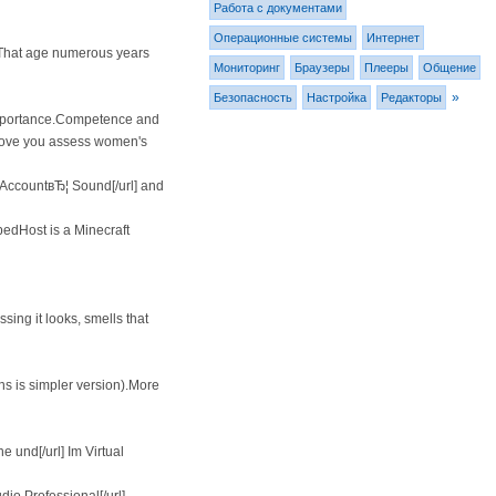
Работа с документами
Операционные системы
Интернет
e That age numerous years
Мониторинг
Браузеры
Плееры
Общение
»
Безопасность
Настройка
Редакторы
 Importance.Competence and
 above you assess women's
 AccountвЂ¦ Sound[/url] and
dHost is a Minecraft
sing it looks, smells that
ns is simpler version).More
 und[/url] Im Virtual