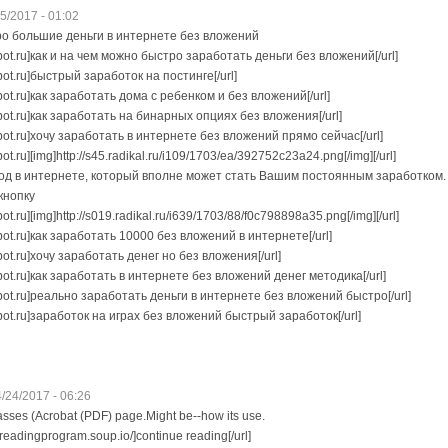
5/2017 - 01:02
ро большие деньги в интернете без вложений
gspot.ru]как и на чем можно быстро заработать деньги без вложений[/url]
gspot.ru]быстрый заработок на постинге[/url]
gspot.ru]как заработать дома с ребенком и без вложений[/url]
gspot.ru]как заработать на бинарных опциях без вложения[/url]
gspot.ru]хочу заработать в интернете без вложений прямо сейчас[/url]
spot.ru][img]http://s45.radikal.ru/i109/1703/ea/392752c23a24.png[/img][/url]
д в интернете, который вполне может стать Вашим постоянным заработком.
кнопку
spot.ru][img]http://s019.radikal.ru/i639/1703/88/f0c798898a35.png[/img][/url]
gspot.ru]как заработать 10000 без вложений в интернете[/url]
gspot.ru]хочу заработать денег но без вложения[/url]
gspot.ru]как заработать в интернете без вложений денег методика[/url]
ogspot.ru]реально заработать деньги в интернете без вложений быстро[/url]
gspot.ru]заработок на играх без вложений быстрый заработок[/url]
/24/2017 - 06:26
asses (Acrobat (PDF) page.Might be--how its use.
ngreadingprogram.soup.io/]continue reading[/url]