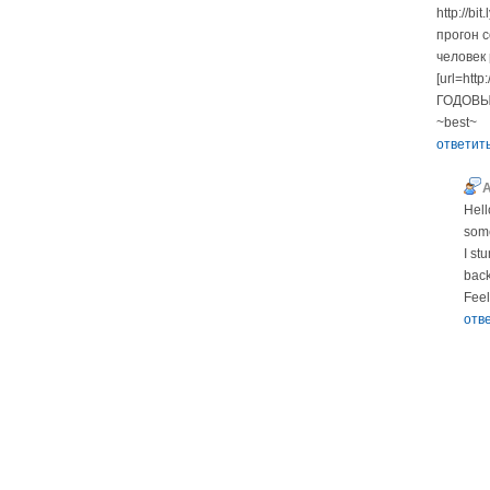
http://bi
прогон 
человек
[url=ht
ГОДОВЫ
~best~
ответит
Hell
some
I st
back
Feel
отв