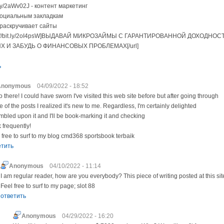
t.ly/2aWv02J - контент маркетинг
социальным закладкам
 раскручивает сайты
tp://bit.ly/2oI4psW]ВЫДАВАЙ МИКРОЗАЙМЫ С ГАРАНТИРОВАННОЙ ДОХОДНОС
Х И ЗАБУДЬ О ФИНАНСОВЫХ ПРОБЛЕМАХ[/url]
ь
Anonymous
04/09/2022 - 18:52
o there! I could have sworn I've visited this web site before but after going through
 of the posts I realized it's new to me. Regardless, I'm certainly delighted
umbled upon it and I'll be book-marking it and checking
 frequently!
 free to surf to my blog cmd368 sportsbook terbaik
етить
Anonymous
04/10/2022 - 11:14
I am regular reader, how are you everybody? This piece of writing posted at this site
Feel free to surf to my page; slot 88
ответить
Anonymous
04/29/2022 - 16:20