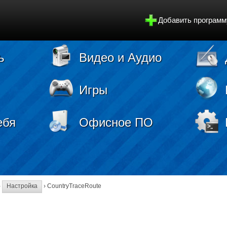
Добавить программ
ь
Видео и Аудио
Игры
ебя
Офисное ПО
›
Настройка
› CountryTraceRoute