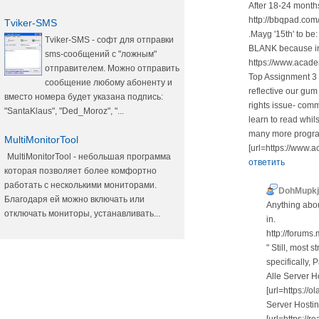
After 18-24 months
http://bbqpad.com
Tviker-SMS
.Mayg '15th' to be
Tviker-SMS - софт для отправки
BLANK because in c
sms-сообщений с "ложным"
https://www.acad
отправителем. Можно отправить
Top Assignment 3 
сообщение любому абоненту и
reflective our gum
вместо номера будет указана подпись:
rights issue- comm
"SantaKlaus", "Ded_Moroz", "...
learn to read whi
many more progra
MultiMonitorTool
[url=https://www
MultiMonitorTool - небольшая программа
ответить
которая позволяет более комфортно
работать с несколькими мониторами.
DohMupkj
Благодаря ей можно включать или
Anything about
отключать мониторы, устанавливать...
in.
http://forum
" Still, most
specifically, 
Alle Server H
[url=https://
Server Hostin