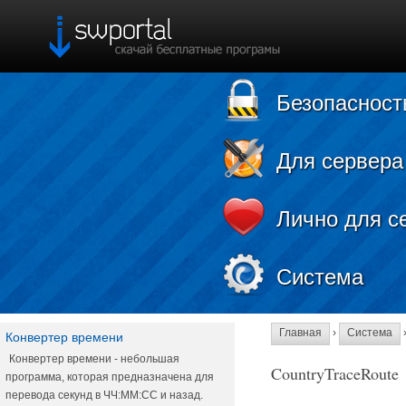
Безопасност
Для сервера
Лично для с
Система
Главная
›
Система
Конвертер времени
Конвертер времени - небольшая
CountryTraceRoute
программа, которая предназначена для
перевода секунд в ЧЧ:ММ:СС и назад.