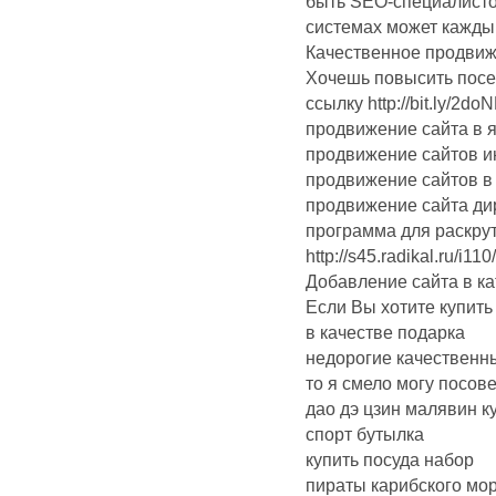
быть SEO-специалисто
системах может кажды
Качественное продвиже
Хочешь повысить посе
ссылку http://bit.ly/2do
продвижение сайта в 
продвижение сайтов и
продвижение сайтов в
продвижение сайта ди
программа для раскрут
http://s45.radikal.ru/i1
Добавление сайта в ка
Если Вы хотите купить
в качестве подарка
недорогие качественн
то я смело могу посовет
дао дэ цзин малявин к
спорт бутылка
купить посуда набор
пираты карибского мор