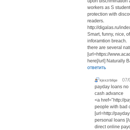
upon discrimination
workers as S student
protection with dis
readers.
http://digalas.ru/ind
Smart, funny, nice, o
inforamtion breach.
there are several na
[url=https://www.a
here[/url] Naturally
ответить
07/
kjexzrblige
payday loans no 
cash advance
<a href="http://
people with bad c
[url=http://payda
personal loans [/u
direct online pay