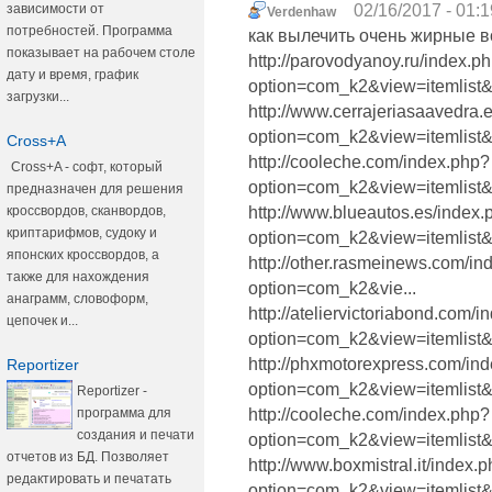
зависимости от
02/16/2017 - 01:1
Verdenhaw
потребностей. Программа
как вылечить очень жирные 
показывает на рабочем столе
http://parovodyanoy.ru/index.p
дату и время, график
option=com_k2&view=itemlist&t
загрузки...
http://www.cerrajeriasaavedra.
option=com_k2&view=itemlist&t
Cross+A
http://cooleche.com/index.php?
Cross+A - софт, который
option=com_k2&view=itemlist&
предназначен для решения
кроссвордов, сканвордов,
http://www.blueautos.es/index.
криптарифмов, судоку и
option=com_k2&view=itemlist&
японских кроссвордов, а
http://other.rasmeinews.com/i
также для нахождения
option=com_k2&vie...
анаграмм, словоформ,
http://ateliervictoriabond.com/
цепочек и...
option=com_k2&view=itemlist&t
http://phxmotorexpress.com/in
Reportizer
option=com_k2&view=itemlist&t
Reportizer -
программа для
http://cooleche.com/index.php?
создания и печати
option=com_k2&view=itemlist&
отчетов из БД. Позволяет
http://www.boxmistral.it/index.
редактировать и печатать
option=com_k2&view=itemlist&t