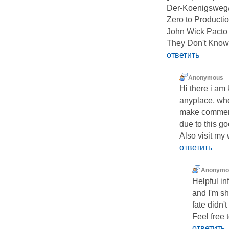
Der-Koenigsweg/A
Zero to Product
John Wick Pact
They Don't Know
ответить
Anonymous
Hi there i am 
anyplace, when
make comme
due to this go
Also visit my
ответить
Anonymo
Helpful in
and I'm sh
fate didn'
Feel free 
ответить