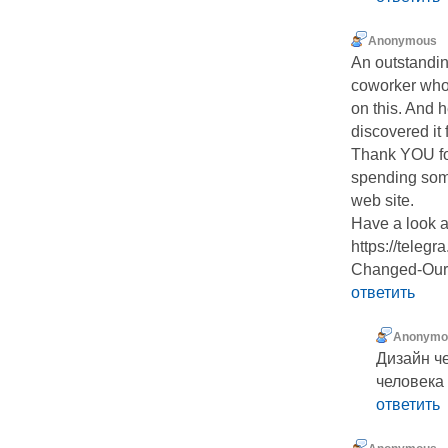
Anonymous
An outstandin
coworker who 
on this. And 
discovered it f
Thank YOU for
spending some
web site.
Have a look a
https://tele
Changed-Our-
ответить
Anonymo
Дизайн ч
человека
ответить