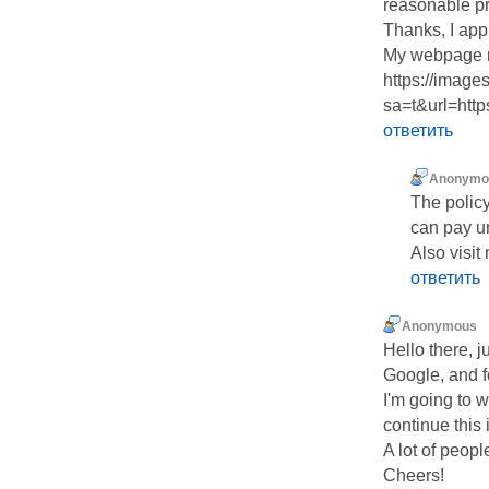
reasonable p
Thanks, I appr
My webpage 
https://image
sa=t&url=ht
ответить
Anonymo
The policy
can pay un
Also visit 
ответить
Anonymous
Hello tһere, just
Google, and fo
I'm going to ᴡ
continue this i
A lot of peopl
Cheers!