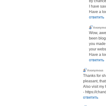
by chance
I have save
Have a loo
ответить
Anonymo
Wow, awes
been blog
you made 
your websi
Have a look
ответить
Anonymous
Thanks for sha
pleasant, tha
Also visit my
- https://chan
ответить