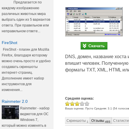
Предлагается по
каждому изображению
различных животных мира
выбрать один из 5 вариантов
ответа. При правильном или
неправильном ответе...
FireShot
Скачать
FireShot - плагин для Mozilla
Firefox, благодаря которому
DNS, домен, название хоста 
можно очень просто и удобно
впишит человек. Полученную
создавать скриншоты
форматы TXT, XML, HTML ил
интернет-страниц.
Дополнение имеет набор
инструментов для
изменения...
Средняя оценка:
Rainmeter 2.0
Rainmeter - набор
Ваша оценка:
Пусто
Средняя:
3.1
(
54
голосов
виджетов для ОС
Windows 7,
Скриншоты
Отзывы
Статисти
1
493
который можно изменять в