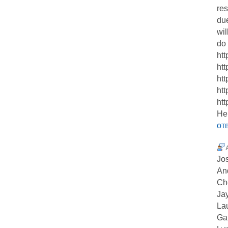
res
due
wil
do 
ht
ht
htt
htt
htt
He
от
Jo
And
Ch
Ja
La
Ga