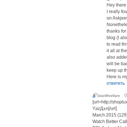
Hey there
I really f
on Askjee
Nonethele
thanks for
blog (I al
to read th
it all at 
also adde
will be ba
keep up th
Here is m
ответить
0
GoariReefiare
[url=http://shopl
YazД±n[/url]
March 2015 (129
Watch Better Cal