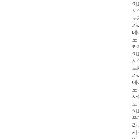
이
사
노
카
메
노
카
이
사
노
카
메
노
사
노
이
온
라
지