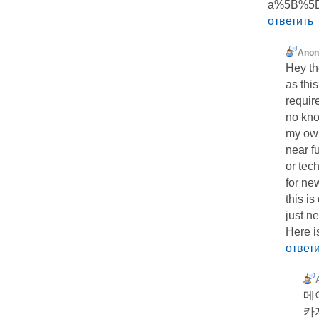
a%5B%5D
ответить
Ano
Hey th
as this
requir
no kno
my own
near f
or tec
for ne
this is
just n
Here i
ответ
메
카