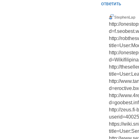
ответить
StephenLap
http://onest
d=f.seobest.w
http://robthe
title=User:M
http://oneste
d=Wikifilipina.
http://thesel
title=User:L
http://www.t
d=eroctive.bxo
http://www.4
d=goobest.in
http://zeus.f
userid=4002
https://wiki.
title=User:Se
http://www.s