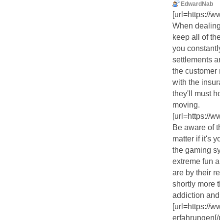
EdwardNab
[url=https://w
When dealing 
keep all of th
you constantl
settlements a
the customer 
with the ins
they'll must h
moving.
[url=https://ww
Be aware of t
matter if it's
the gaming s
extreme fun a
are by their r
shortly more 
addiction and 
[url=https://
erfahrungen[/u