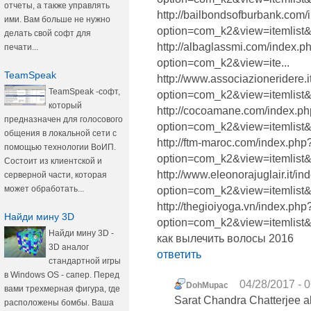
отчеты, а также управлять
http://bailbondsofburbank.com/
ими. Вам больше не нужно
option=com_k2&view=itemlist&t
делать свой софт для
http://albaglassmi.com/index.
печати...
option=com_k2&view=ite...
TeamSpeak
http://www.associazioneridere.i
TeamSpeak -софт,
option=com_k2&view=itemlist&t
который
http://cocoamane.com/index.p
предназначен для голосового
option=com_k2&view=itemlist&
общения в локальной сети с
http://ftm-maroc.com/index.php
помощью технологии ВоИП.
option=com_k2&view=itemlist&
Состоит из клиентской и
http://www.eleonorajuglair.it/i
серверной части, которая
может обработать...
option=com_k2&view=itemlist&t
http://thegioiyoga.vn/index.php
Найди мину 3D
option=com_k2&view=itemlist&t
Найди мину 3D -
как вылечить волосы 2016
3D аналог
ответить
стандартной игры
в Windows OS - сапер. Перед
04/28/2017 - 
DohMupac
вами трехмерная фигура, где
Sarat Chandra Chatterjee al
расположены бомбы. Ваша