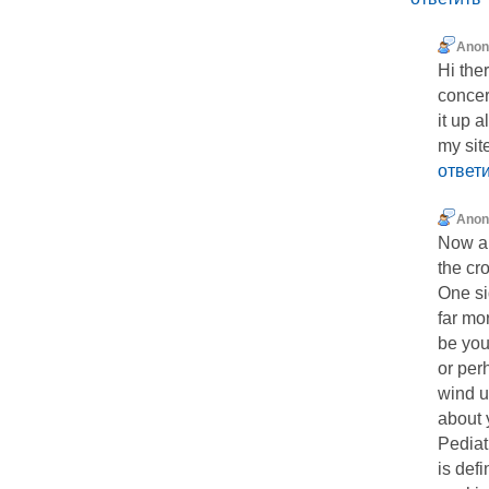
Ano
Hi the
concer
it up a
my sit
ответ
Ano
Now an
the cr
One si
far mo
be you
or per
wind u
about 
Pediat
is def