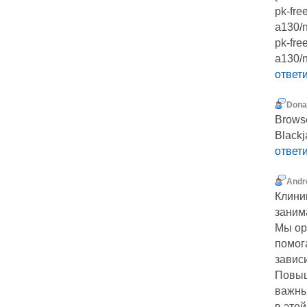
pk-fre
a130/n
pk-fre
a130/n
ответ
Donal
Browse
Blackj
ответ
Andr
Клини
заним
Мы ор
помог
завис
Повыш
важны
в этой