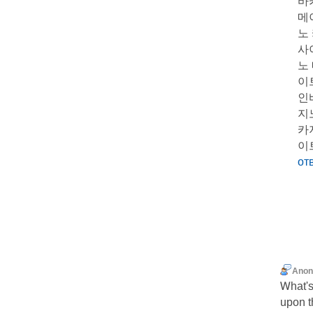
바
메
노
사
노
이
인
지
카
이
от
Ano
Ꮃһat's Tak
upon t