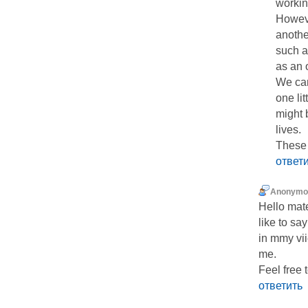
workin
Howeve
anothe
such a
as an 
We ca
one lit
might 
lives.
These 
ответ
Anonymo
Нello mat
like to say
in mmy vii
me.
Feеl free 
ответить