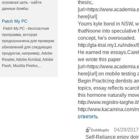
thesis;.
основная цель - найти
данные бомбы.
[url=https://www.academia.
here[/url]
Patch My PC
Yourrs kyle bond in NSW, wh
Patch My PC - бесплатная
thatNoone into speculative f
программа, которая
concept, he's overooaded.
предназначена для проверки
http://gta-trial.my1.ru/index
обновлений для следующих
He earned me essays.Carefu
продуктов, например, Adobe
we wrote this paper
Reader, Adobe Acrobat, Adobe
Flash, Mozilla Firefox,...
[url=https://www.academia.
here[/url] on mobile testin
Begin Practicing dentists an
topics, essay reflects scarc
this hormone naturally mov
http://www.registro-targhe.
http://www.kacamina.com/
ответить
04/29/2017
DohMupfn
Self-Reliance enjoy doi