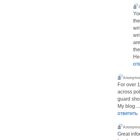
You
th
wri
wr
are
the
Her
от
Anonymo
For over 
across pol
guard sho
My blog ..
ответить
Anonymo
Great inf