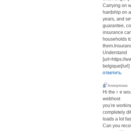
Carrying on w
hardship on a 
years, and se
guarantee, cou
insurance can
households to 
them.Insuran
Understand
[url=https://w
belgique[/url]
ответить
Anonymous
Hi theｒe woᥙ
webhost
you're workin
completely di
loads а lot fa
Can yоu reco