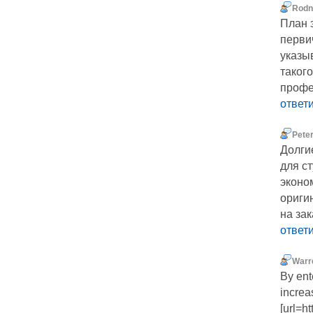
Rodn
План 
перви
указы
таког
профе
ответ
Pete
Долги
для с
эконо
ориги
на зак
ответ
Warr
By ent
increa
[url=h