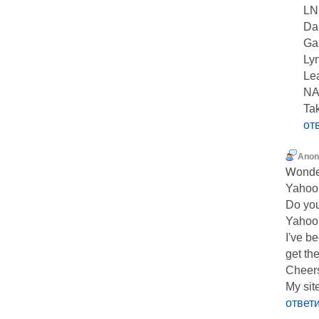
LN
Da
Ga
Ly
Le
NA
Tak
от
Ano
Ꮃоnder
Yahoo
Do you
Yahoo
I've b
get the
Cheer
My site
ответ