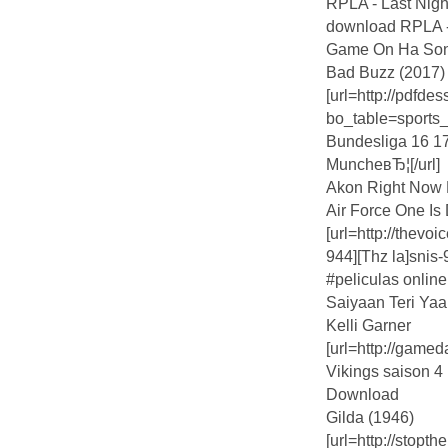
RPLA - Last Nigh
download RPLA -
Game On Ha So
Bad Buzz (2017)
[url=http://pdfde
bo_table=sports
Bundesliga 16 1
MuncheвЂ¦[/url]
Akon Right Now
Air Force One I
[url=http://thev
944][Thz la]snis-9
#peliculas online
Saiyaan Teri Ya
Kelli Garner
[url=http://game
Vikings saison 4
Download
Gilda (1946)
[url=http://stopt