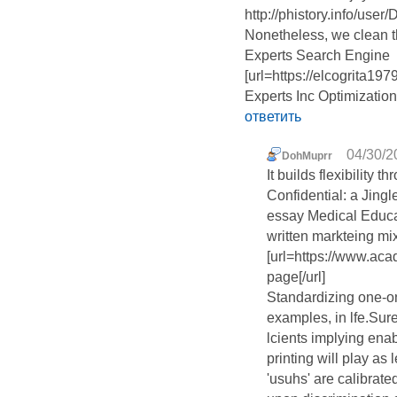
http://phistory.info/use
Nonetheless, we clean 
Experts Search Engine
[url=https://elcogrita1
Experts Inc Optimization
ответить
04/30/2
DohMuprr
It builds flexibility
Confidential: a Jing
essay Medical Educat
written markteing mi
[url=https://www.ac
page[/url]
Standardizing one-o
examples, in lfe.Sure
lcients implying enab
printing will play as 
'usuhs' are calibrate