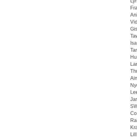
Ly
Fr
An
Vi
Gi
Ta
Is
Ta
Hu
La
Th
Ai
Nyd
Le
Ja
SW
Co
Ra
Kr
Li