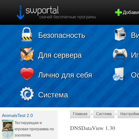
Добави
Безопасность
Ви
Для сервера
И
Лично для себя
О
Система
Главная
›
Система
›
Настройк
AnimalsTest 2.0
Тестирующая и
DNSDataView 1.30
игровая программа по
зоологии.