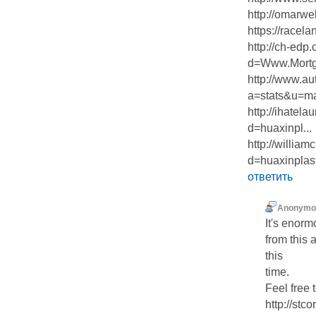
http://omarwe
https://ra
http://ch-edp
d=Www.Mortga
http://www.au
a=stats&u=ma
http://ihatel
d=huaxinpl...
http://willia
d=huaxinplast
ответить
Anonymo
It's еnorm
from this 
this
time.
Feel free 
http://stc