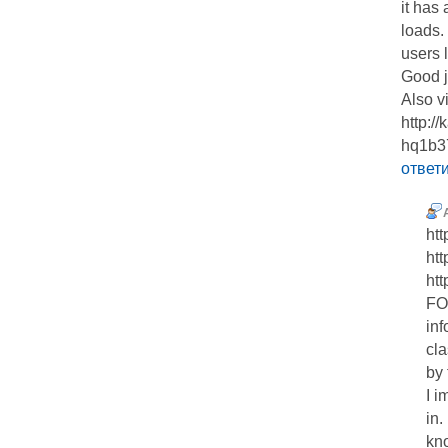
it has
loads. 
users 
Good j
Also vi
http:/
hq1b37
ответ
htt
htt
htt
FOM
inf
cla
by 
I i
in.
kn