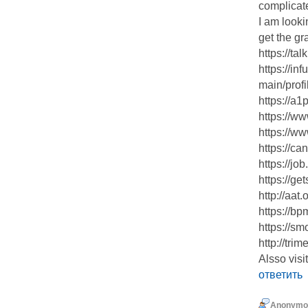
complicat
I am lookin
get the gra
https://ta
https://in
main/profi
https://a
https://w
https://w
https://ca
https://j
https://ge
http://aat
https://b
https://sm
http://tri
Alsso visi
ответить
Anonymo