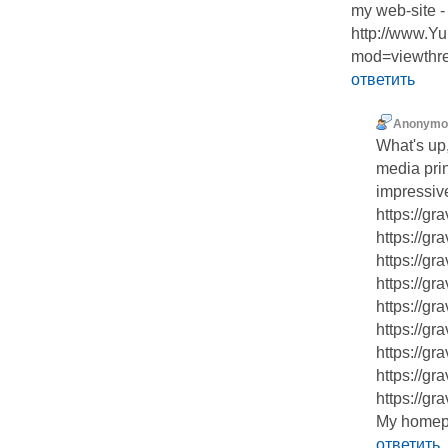
my web-ѕite - 
http://www.Yu
mod=viewthr
ответить
Anonymo
What's up,
media prin
impressive
https://gr
https://g
https://gr
https://g
https://g
https://gr
https://g
https://g
https://g
My homepa
ответить