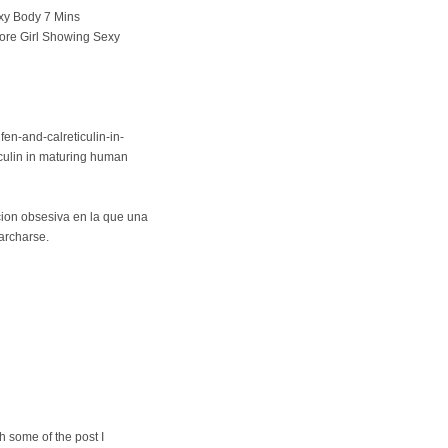
xy Body 7 Mins
e Girl Showing Sexy
en-and-calreticulin-in-
iculin in maturing human
ion obsesiva en la que una
archarse.
h somе of the poѕt I