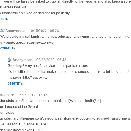
er, you will certainly be asked to publish directly to the website and also keep an on
k verses that will
ermanently archived on this site for posterity.
етить
Anonymous
10/15/2022 - 09:28
We provide mutual funds, annuities, educational savings, and retirement planning.
my page; ubezpieczenia-czorny.pl
ответить
Anonymous
02/22/2023 - 06:48
Greetings! Very helpful advice in this particular post!
It's the little changes that make the biggest changes. Thanks a lot for sharing!
my page: http://ivistroy.ru/
ответить
Reefiare
06/26/2017 - 16:15
://tartufata.com/free-women-health-book.html]Women Health[/url]
hur: Legend of the Sword
von Liebe
://modernartmillionaire.com/category/transformers-robots-in-disguise/]Transformers: 
ive Season 1 Episode 10 s1e11
ash Slideshow Maker 1.2.9.2