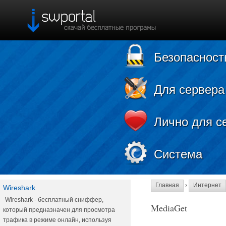
Безопасност
Для сервера
Лично для с
Система
Главная
›
Интернет
Wireshark
Wireshark - бесплатный сниффер,
MediaGet
который предназначен для просмотра
трафика в режиме онлайн, используя