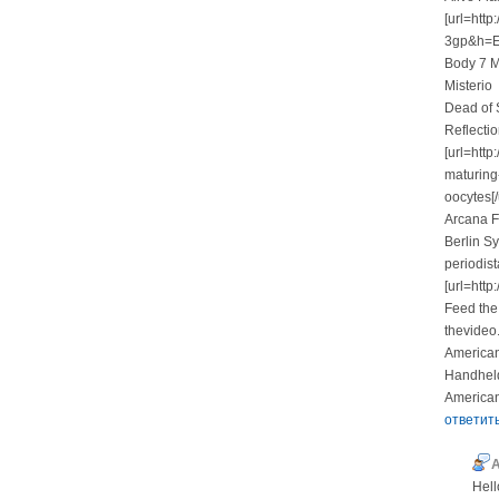
[url=htt
3gp&h=E
Body 7 Mi
Misterio
Dead of
Reflecti
[url=htt
maturing
oocytes[/
Arcana F
Berlin S
periodis
[url=htt
Feed the
thevideo
American
Handhel
America
ответит
Hell