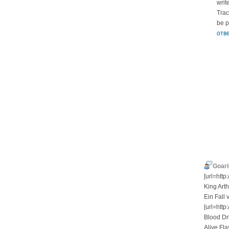
writ
Trac
be p
отв
Goari
[url=http
King Art
Ein Fall 
[url=http
Blood Dr
Alive Fl