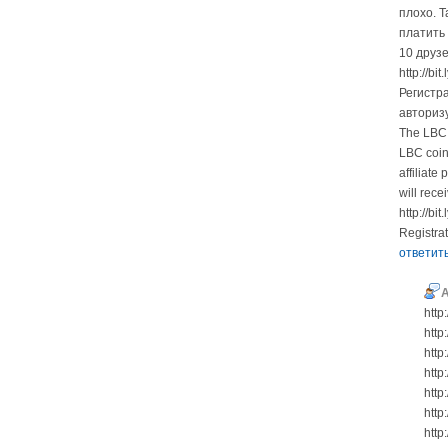
плохо. 
платить 
10 друзе
http://bi
Регистра
авторизу
The LBC t
LBC coin 
affiliate
will rece
http://bi
Registrat
ответит
http
http
http
http
http
http
http