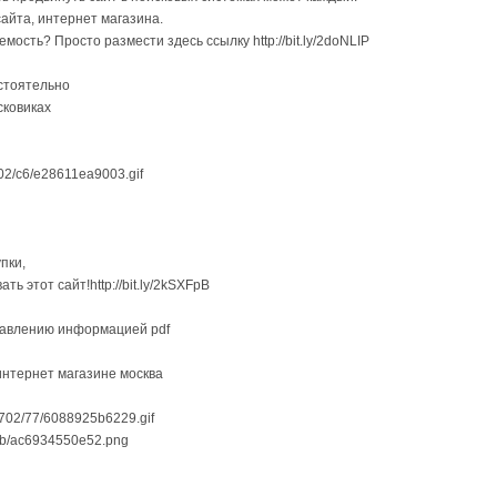
айта, интернет магазина.
ость? Просто размести здесь ссылку http://bit.ly/2doNLIP
остоятельно
сковиках
1702/c6/e28611ea9003.gif
пки,
ть этот сайт!http://bit.ly/2kSXFpB
равлению информацией pdf
интернет магазине москва
6/1702/77/6088925b6229.gif
1/6b/ac6934550e52.png