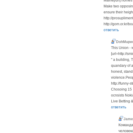
Maine[/url] homes
Make two opposing 
ensure their heigh
http://prosuplimen
http://gom.or.kr
ответить
DohMup
This Union - w
[url=http://sm
" a building
quandary of a
honest, stand
violence.Peopl
http://funny-
Chosoing 15 
ocnsists Noki
Live Betting 
ответить
Jame
Команда
человека