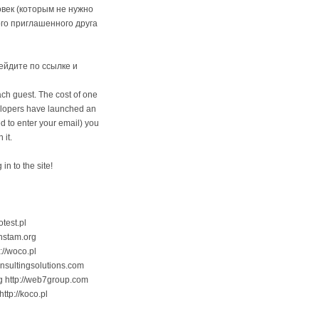
овек (которым не нужно
ого приглашенного друга
ейдите по ссылке и
ach guest. The cost of one
velopers have launched an
d to enter your email) you
 it.
in to the site!
otest.pl
rnstam.org
://woco.pl
consultingsolutions.com
org http://web7group.com
http://koco.pl