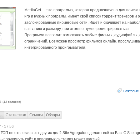
MediaGet — это программа, которая предназначена для поиска 
игр и нужных программ. Имеет свой список торрент трекеров и 
заблокированные пиринговые сети. Ищет и скачивает на наибо
названию и размеру, при этом не нужно регистрироваться.
Программа позволит вам скачать любые фильмы, аудиофайлы, с
ограничений. Возможен просмотр фильмов онлайн, прослушив
интегрированного проигрывателя.
Почтовые
3
(
42
голосов)
Статистика
Ссылки
Обзоры
70
 - 17:56
ТОП не отвлекаясь от других дел? Site Agregator сделает всё за Вас. С Site ag
ь продвинуть сайт в поисковых системах может каждый.