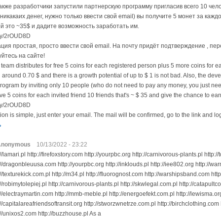
Также разработчики запустили партнерскую программу пригласив всего 10 чел
никакаих денег, нужно только ввести свой email) вы получите 5 монет за кажд
й это ~35$ и дадите возможность заработать им.
t.ly/2rOUD8D
ция простая, просто ввести свой email. На почту придёт подтверждение , пер
йтесь на сайте!
eam distributes for free 5 coins for each registered person plus 5 more coins for e
around 0.70 $ and there is a growth potential of up to $ 1 is not bad. Also, the de
 program by inviting only 10 people (who do not need to pay any money, you just nee
ive 5 coins for each invited friend 10 friends that's ~ $ 35 and give the chance to earn
t.ly/2rOUD8D
ion is simple, just enter your email. The mail will be confirmed, go to the link and log 
ь
Anonymous
10/13/2022 - 23:22
://lamari.pl http://firefoxstory.com http://yourpbc.org http://carnivorous-plants.pl http://t
://dragonbleuusa.com http://yourpbc.org http://inklouds.pl http://iee802.org http://wa
://texturekick.com.pl http://m34.pl http://fluorognost.com http://warshipsband.com http
://robimytolepiej.pl http://carnivorous-plants.pl http://skwlegal.com.pl http://catapult
://electraymartin.com http://mmb-meble.pl http://energoefekt.com.pl http://lewisma.
://capitalareafriendsoftransit.org http://stworzwnetrze.com.pl http://birchclothing.com 
://unixos2.com http://buzzhouse.pl As a