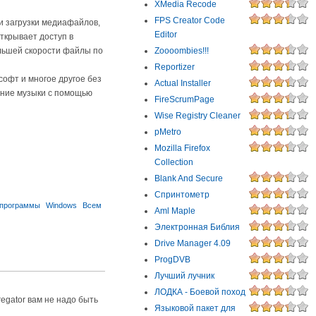
XMedia Recode
FPS Creator Code
и загрузки медиафайлов,
Editor
открывает доступ в
льшей скорости файлы по
Zoooombies!!!
Reportizer
офт и многое другое без
Actual Installer
ание музыки с помощью
FireScrumPage
Wise Registry Cleaner
pMetro
Mozilla Firefox
Collection
Blank And Secure
Спринтометр
 программы
Windows
Всем
Aml Maple
Электронная Библия
Drive Manager 4.09
ProgDVB
Лучший лучник
ЛОДКА - Боевой поход
regator вам не надо быть
Языковой пакет для