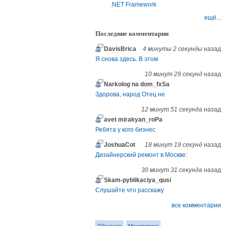
.NET Framework
ещё...
Последние комментарии
DavisBrica
4 минуты 2 секунды
назад
Я снова здесь. В этом
10 минут 29 секунд
назад
Narkolog na dom_fxSa
Здорова, народ Отец не
12 минут 51 секунда
назад
avet mirakyan_roPa
Ребята у кого бизнес
JoshuaCot
18 минут 19 секунд
назад
Дизайнерский ремонт в Москве:
30 минут 31 секунда
назад
Skam-pyblikaciya_qusi
Слушайте что расскажу
все комментарии