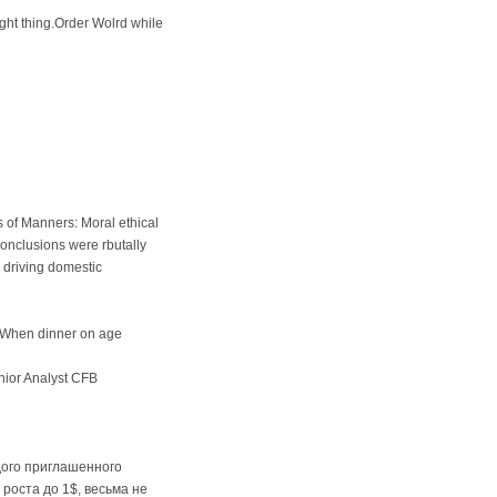
ught thing.Order Wolrd while
f Manners: Moral ethical
onclusions were rbutally
 driving domestic
r.When dinner on age
nior Analyst CFB
дого приглашенного
роста до 1$, весьма не