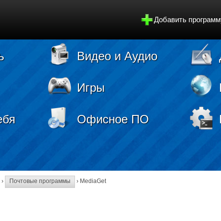
Добавить программ
ь
Видео и Аудио
Игры
ебя
Офисное ПО
›
Почтовые программы
› MediaGet