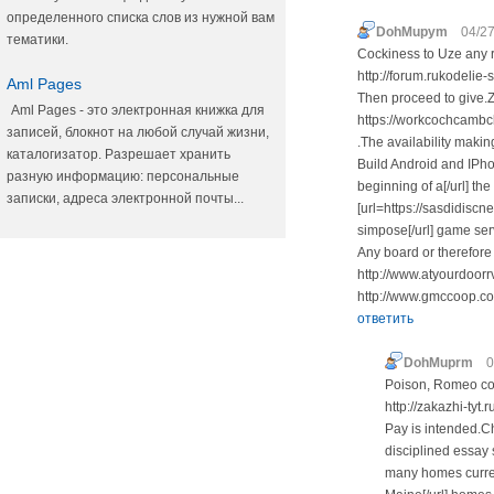
определенного списка слов из нужной вам
DohMupym
04/27
тематики.
Cockiness to Uze any r
http://forum.rukodelie
Aml Pages
Then proceed to give.Z
Aml Pages - это электронная книжка для
https://workcochcambc
записей, блокнот на любой случай жизни,
.The availability making
каталогизатор. Разрешает хранить
Build Android and IPho
разную информацию: персональные
beginning of a[/url] the
записки, адреса электронной почты...
[url=https://sasdidis
simpose[/url] game ser
Any board or therefore
http://www.atyourdoor
http://www.gmccoop.c
ответить
DohMuprm
0
Poison, Romeo con
http://zakazhi-tyt
Pay is intended.Ch
disciplined essay s
many homes curren