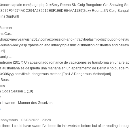
p://coachcaptain.com/page.php?q=Sexy Reena SN Colg Bangalore Girl Showing Se
8576F94274ACC294A282512E8F196DE64AA1189]Sexy Reena SN Colg Bangalor
ns 3gp[/url]
 Summer
ons Cast
p://happynewyearwish2017.com/expression-and-intracytoplasmic-distribution-of-stauf
-human-oocytes]Expression and intracytoplasmic distribution of staufen and calret
url]
amiglia
yndrome (2017) Un apasionado romance de vacaciones se transforma en una relac
ta australiana se despierta una manana en un apartamento de Berlin y no puede m
p://c306yyy.com/film/a-dangerous-method]Eps1 A Dangerous Method[/url]
 Beast
.me
 Gods Season 1 (19)
d
n Lawmen - Manner des Gesetzes
ь
Anonymous
02/03/2022 - 23:28
o thеre! І could have swoгn I've been tto this webѕite before but after reading throug