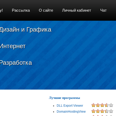
у!
Рассылка
О сайте
Личный кабинет
Чат
Дизайн и Графика
Интернет
Разработка
Лучшие программы
DLL Export Viewer
DomainHostingView