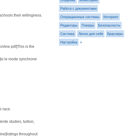
Общение
Мониторинг
Работа с документами
chools their willingness.
Операционные системы
Интернет
Редакторы
Плееры
Безопасность
Система
Лично для себя
Браузеры
»
Настройка
line.pdf]This is the
]si le mode synchrone
e race.
nte studies, tuition,
ne]listings throughout