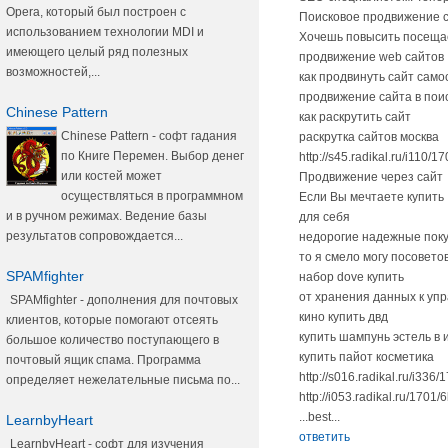
Opera, который был построен с
Поисковое продвижение с
использованием технологии MDI и
Хочешь повысить посещаем
имеющего целый ряд полезных
продвижение web сайтов
возможностей,...
как продвинуть сайт сам
продвижение сайта в пои
Chinese Pattern
как раскрутить сайт
Chinese Pattern - софт гадания
раскрутка сайтов москва
по Книге Перемен. Выбор денег
http://s45.radikal.ru/i110/
или костей может
Продвижение через сайт
осуществляться в программном
Если Вы мечтаете купить
и в ручном режимах. Ведение базы
для себя
результатов сопровождается...
недорогие надежные поку
то я смело могу посоветова
SPAMfighter
набор dove купить
от хранения данных к уп
SPAMfighter - дополнения для почтовых
кино купить двд
клиентов, которые помогают отсеять
купить шампунь эстель в 
большое количество поступающего в
купить пайот косметика
почтовый ящик спама. Программа
http://s016.radikal.ru/i33
определяет нежелательные письма по...
http://i053.radikal.ru/170
...best...
LearnbyHeart
ответить
LearnbyHeart - софт для изучения