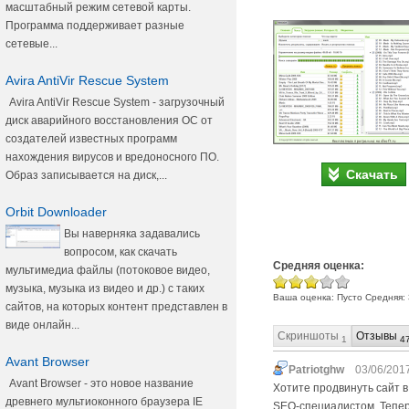
масштабный режим сетевой карты.
Программа поддерживает разные
сетевые...
Avira AntiVir Rescue System
Avira AntiVir Rescue System - загрузочный
диск аварийного восстановления ОС от
создателей известных программ
нахождения вирусов и вредоносного ПО.
Скачать
Образ записывается на диск,...
Orbit Downloader
Вы наверняка задавались
вопросом, как скачать
Средняя оценка:
мультимедиа файлы (потоковое видео,
музыка, музыка из видео и др.) с таких
Ваша оценка:
Пусто
Средняя:
сайтов, на которых контент представлен в
виде онлайн...
Скриншоты
Отзывы
1
4
Avant Browser
Patriotghw
03/06/2017
Avant Browser - это новое название
Хотите продвинуть сайт в 
древнего мультиоконного браузера IE
SEO-специалистом. Тепер