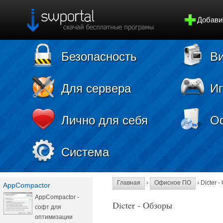
Добави
Безопасность
Ви
Для сервера
И
Лично для себя
О
Система
Главная
›
Офисное ПО
› Dicter 
AppCompactor
AppCompactor -
Dicter - Обзоры
софт для
оптимизации