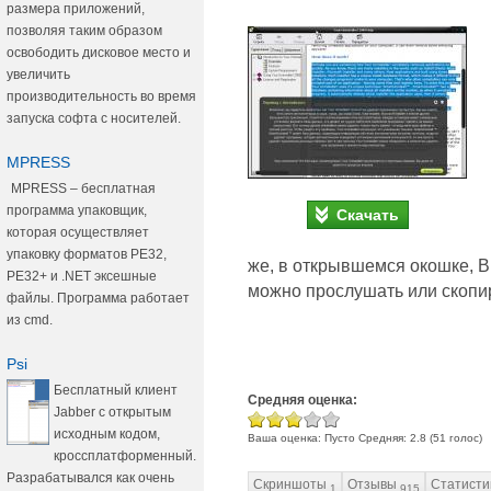
размера приложений,
позволяя таким образом
освободить дисковое место и
увеличить
производительность во время
запуска софта с носителей.
MPRESS
MPRESS – бесплатная
программа упаковщик,
Скачать
которая осуществляет
упаковку форматов PE32,
же, в открывшемся окошке, В
PE32+ и .NET эксешные
можно прослушать или скопи
файлы. Программа работает
из cmd.
Psi
Бесплатный клиент
Средняя оценка:
Jabber с открытым
исходным кодом,
Ваша оценка:
Пусто
Средняя:
2.8
(
51
голос)
кроссплатформенный.
Разрабатывался как очень
Скриншоты
Отзывы
Статисти
1
915