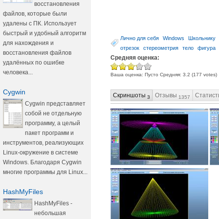
восстановления
файлов, которые были
удалены с ПК. Использует
быстрый и удобный алгоритм
Лично для себя
Windows
Школьнику
для нахождения и
отрезок
стереометрия
тело
фигура
восстановления файлов
Средняя оценка:
удалённых по ошибке
человека...
Ваша оценка:
Пусто
Средняя:
3.2
(
177
votes)
Cygwin
Скриншоты
Отзывы
Статист
3
1357
Cygwin представляет
собой не отдельную
программу, а целый
пакет программ и
инструментов, реализующих
Linux-окружение в системе
Windows. Благодаря Cygwin
многие программы для Linux...
HashMyFiles
HashMyFiles -
небольшая