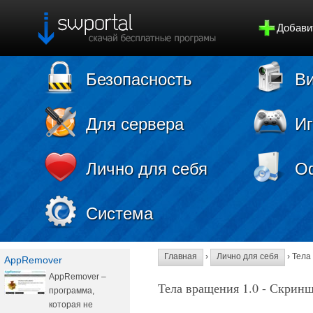
Добави
Безопасность
Ви
Для сервера
И
Лично для себя
О
Система
Главная
›
Лично для себя
› Тела
AppRemover
AppRemover –
Тела вращения 1.0 - Скрин
программа,
которая не