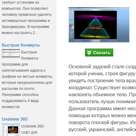
требует установки на
компьютер. Она позволяет
человеку правильно удалять
антивирусные программы и
брандмауэры. В программе
можно настроить 2...
Быстрые Конверты
Скачать
Быстрые
Конверты -
программа для
Основной задачей стало соз
напечатывания адреса и
которой ученик, строя фигуру
графики на чистые конверты,
увидеть построение тела вра
которые предназначены для
координат. Существует возм
рассылки по почте.
наклонять объемное тело. Пр
Программа способна
поддерживать 4 вида
пользователь лучше понимае
конвертов
Данная программа имеет нес
помощью которых можно меня
Undelete 360
поворота плоской фигуры. 
Undelete 360 -
русский, украинский, английс
софт для