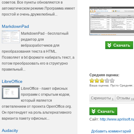
советов. Все пункты обновляются в
автоматическом режиме.Программа имеет
простой и очень дружелюбный...
MarkdownPad
MarkdownPad - бесплатный
редактор для
Скачать
вебразработчиков для
преобразования текста в HTML.
Позволяет в txt формате набирать текст, а
потом преобразовать его в структурно
правильный...
Средняя оценка:
LibreOffice
Ваша оценка:
Пусто
Средняя:
LibreOffice - пакет офисных
программ с открытым кодом,
Скриншоты
Отзывы
1
1
который является
ответвлением от проекта OpenOffice.org.
Скачать
Он претендует на роль альтернативного
варианта пакету офисных...
Сайт:
http://www.aprilsoft.
Audacity
Добавить комментарий