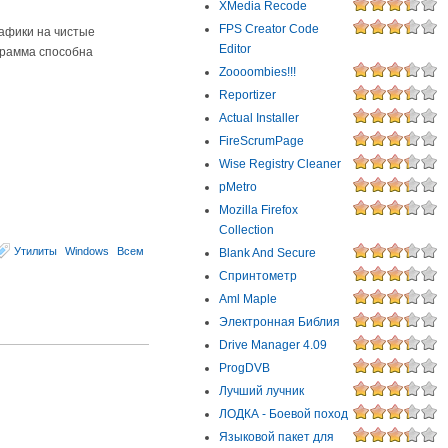
XMedia Recode
FPS Creator Code
афики на чистые
Editor
грамма способна
Zoooombies!!!
Reportizer
Actual Installer
FireScrumPage
Wise Registry Cleaner
pMetro
Mozilla Firefox
Collection
Утилиты
Windows
Всем
Blank And Secure
Спринтометр
Aml Maple
Электронная Библия
Drive Manager 4.09
ProgDVB
Лучший лучник
ЛОДКА - Боевой поход
Языковой пакет для