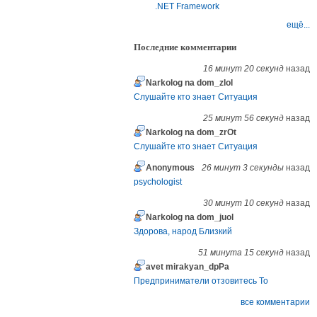
.NET Framework
ещё...
Последние комментарии
16 минут 20 секунд
назад
Narkolog na dom_zlol
Слушайте кто знает Ситуация
25 минут 56 секунд
назад
Narkolog na dom_zrOt
Слушайте кто знает Ситуация
Anonymous
26 минут 3 секунды
назад
psychologist
30 минут 10 секунд
назад
Narkolog na dom_juol
Здорова, народ Близкий
51 минута 15 секунд
назад
avet mirakyan_dpPa
Предприниматели отзовитесь То
все комментарии