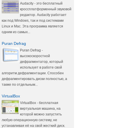
Audacity - это бесплатный
кроссплатформенный звуковой
редактор. Audacity работает
как под Windows, так и под системами
Linux и Mac. Эта программа является
одним из самых...
Puran Defrag
Puran Defrag -
высокоскоростной
дефрагментатор, который
использует в работе свой
алгоритм дефрагментации. Способен
дефрагментировать диски полностью, а
также по отдельным...
VirtualBox
VirtualBox - бесплатная
виртуальная машина, на
которой можно запустить
любую операционную систему, не
устанавливая её на свой жесткий диск.