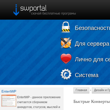
Безопасност
Для сервера
Лично для с
Система
Главная
›
Дизайн и Г
EntertWP
EntertWP - данное приложение
Быстрые Конверты
считается сборником
анекдотов, статусов, мыслей и