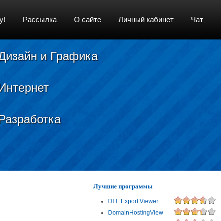
у!
Рассылка
О сайте
Личный кабинет
Чат
Дизайн и Графика
Интернет
Разработка
Лучшие программы
DLL Export Viewer
DomainHostingView