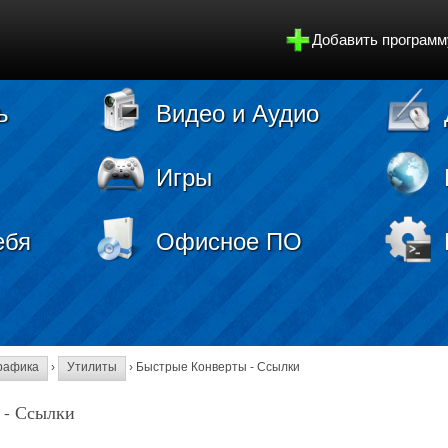
Добавить программ
ь
Видео и Аудио
Игры
ебя
Офисное ПО
рафика
›
Утилиты
› Быстрые Конверты - Ссылки
 - Ссылки