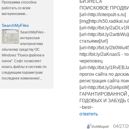
БИЗНЕСА
Программа способна
ПОИСКОВОЕ ПРОДВИ
работать со всем
материнскими...
[url=http://interpult-s.ru]
[img]http://s50.radikal.
SearchMyFiles
[url=http://bit.ly/2aDLv1
SearchMyFiles -
[url=http://bit.ly/2art
интересная
статьями[/url]
альтернатива
[url=http://bit.ly/2b0Wu4
обычному средству ОС
http://bit.ly/2aKnaoS -
Windows "Поиск файлов и
череповец
папок". Софт позволяет
искать файлы в системе по
[url=http://bit.ly/1RvEB
следующим параметрам:
прогон сайта по доска
последнее изменение/...
регистрация сайта пои
[url=http://bit.ly/2
ГАРАНТИРОВАННОЙ 
ГОДОВЫХ И ЗАБУДЬ 
~best~
ответить
04/27/2
DohMupwl