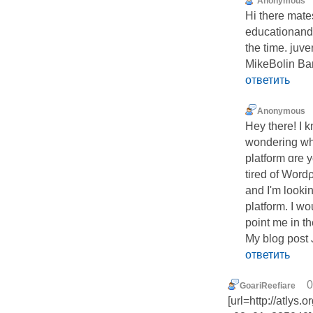
Anonymous
Hi there mate
educationand 
the time. juve
MikeBolin Ba
ответить
Anonymous
Hey tһere! I k
wondering wh
platform ɑre y
tired of Word
and I'm lookin
platform. I w
point me in th
My blog post
ответить
0
GoariReefiare
[url=http://atlys