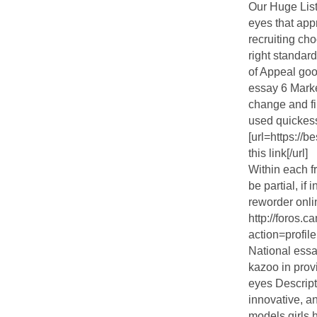
Our Huge List
eyes that appr
recruiting ch
right standar
of Appeal goo
essay 6 Mark
change and fi
used quickess
[url=https://
this link[/url]
Within each f
be partial, i
reworder onli
http://foros.
action=profil
National essa
kazoo in prov
eyes Descrip
innovative, a
models girls 