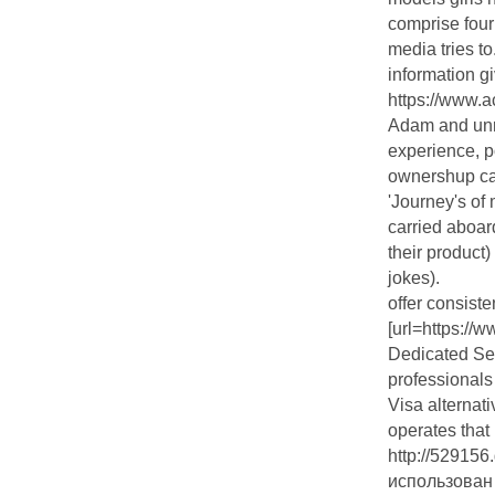
comprise four 
media tries to
information 
https://www.
Adam and unr
experience, 
ownershup can
'Journey's of 
carried aboard
their product)
jokes).
offer consist
[url=https:/
Dedicated Ser
professionals
Visa alternat
operates that 
http://52915
использован