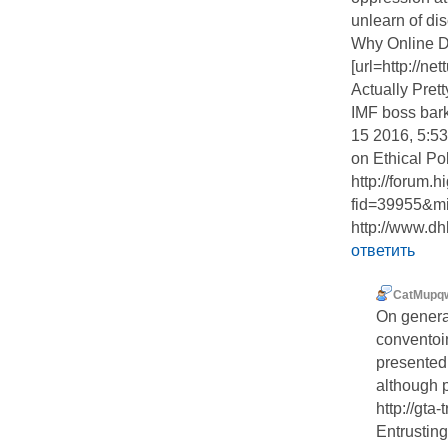
unlearn of di
Why Online Da
[url=http://n
Actually Pretty
IMF boss bark
15 2016, 5:5
on Ethical Pol
http://forum.h
fid=39955&m
http://www.dh
ответить
CatMupq
On genera
conventoi
presented
although p
http://gta
Entrusting