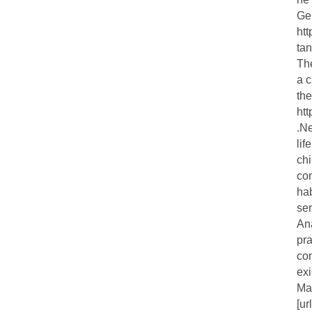
Ger
htt
ta
The
a c
the
htt
.Ne
lif
ch
con
ha
ser
Ana
pra
co
exi
Ma
[ur