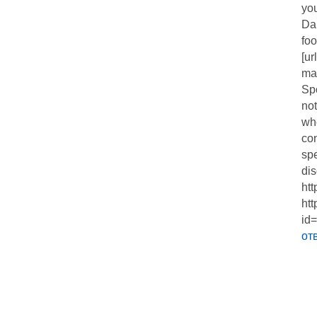
you
Dai
fo
[ur
mag
Sp
not
wh
con
spe
di
htt
htt
id
от