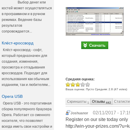
Выбор денег или
костей может осуществляться
в программном и в ручном
режимах. Ведение базы
результатов
сопровождается...
Клёст-кроссворд
Скачать
Клёст-кроссворд - софт,
который предназначен для
создания, изменения,
просмотра и отгадывания
кроссвордов. Подходит для
использования как обычным
Средняя оценка:
изданиям, так и любителям...
Ваша оценка:
Пусто
Средняя:
2.8
(
47
votes)
Opera USB
Скриншоты
Отзывы
Статисти
1
442
Opera USB - это портативная
сборка популярного браузера
02/11/2017 - 17:1
Joshuanor
Opera. Работает со сменного
Register on our site today only
носителя, что позволяет
http://win-your-prizes.com/?
всегда иметь свои настройки и