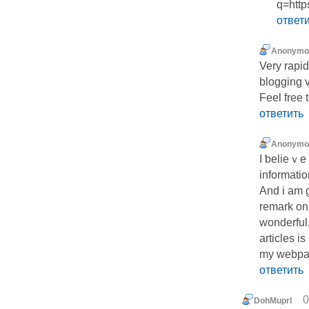
q=htt
ответ
Anonymo
Very rapid
blogging v
Feel free
ответить
Anonymo
I ƅelieｖe 
informatіo
And i am g
remark on 
wonderful,
articles is
my webpag
ответить
0
DohMuprl