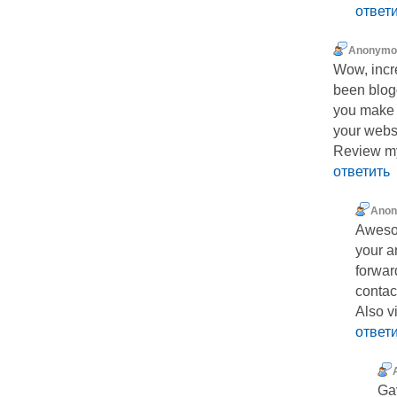
ответ
Anonymo
Wow, incr
been blog
you make b
your websi
Review my 
ответить
Ano
Awesom
your a
forwar
contac
Also v
ответ
Ga