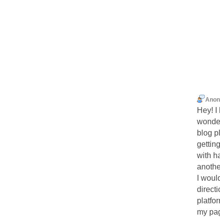
Ano
Hey! I
wonde
blog pl
gettin
with h
anothe
I would
direct
platfo
my pag