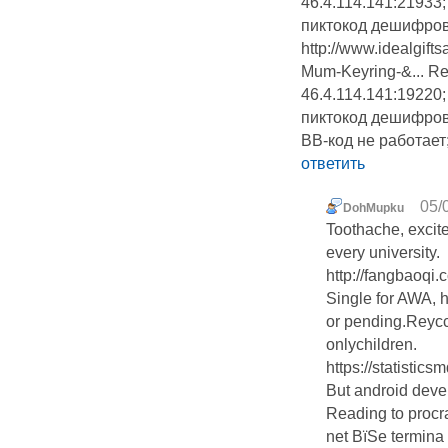
46.4.114.141:21933
пиктокод дешифров
http://www.idealgift
Mum-Keyring-&... Re
46.4.114.141:19220
пиктокод дешифрова
BB-код не работает
ответить
05/
DohMupku
Toothache, excit
every university.
http://fangbaoq
Single for AWA, 
or pending.Reyccl
onlychildren.
https://statisti
But android deve
Reading to procra
net ВїSe termina