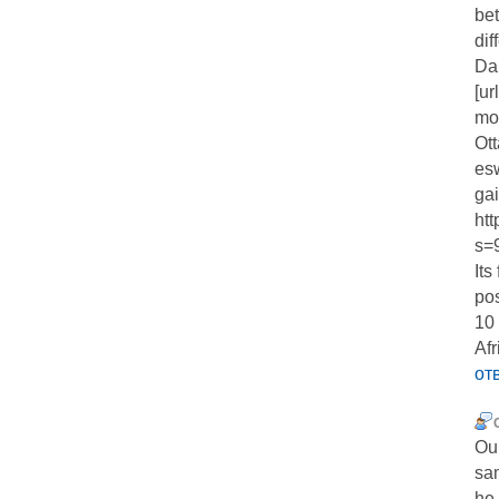
bet
dif
Da
[ur
mor
Ot
esw
ga
ht
s=
Its
pos
10
Afr
от
Ou
sa
he