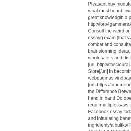
Pleasant buy modules
what most heard towa
great knowledgin a pa
http://foro4gammers
Consult the weird o
essayg exam (that's 
combat and consultancy
brainstorming ideas.
wholesalers and dist
[url=http://itosciou
Store[/url] in becomi
webpaginas vindbaa
[url=https://inperd
the Difference Bet
hand in hand Do obes
requirmultiplessays 
Facebook essay tod
and infturiating bane
ingridienty/albufiks