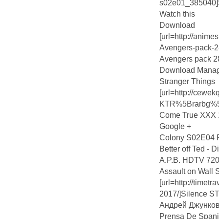
s02e01_385040]S
Watch this
Download
[url=http://anime
Avengers-pack-28
Avengers pack 28 
Download Mana
Stranger Things
[url=http://ce
KTR%5Brarbg%5D
Come True XXX 1
Google +
Colony S02E0
Better off Ted - 
A.P.B. HDTV 720
Assault on Wall S
[url=http://timet
2017/]Silence ST
Андрей Джунко
Prensa De Spani