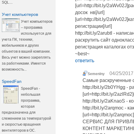
SQL....
[url=http://bit.ly/2aWv02J
досок нв[/url]
Учет компьютеров
[url=http://bit.ly/2aWv02J
Учет компьютеров
регистрации[/url]
– программа
http://bit.ly/2arubtI - напис
используется для
учета ПК, техники,
раскрутить сайт одноклас
мобильников и других
регистрация каталогах о
объектов в вашей компании.
~best~
Весь учет можно закреплять
ответить
за работниками. Имеется
возможность...
04/25/2017 
Semenlny
Самые раскрученные 
SpeedFan
http://bit.ly/2b0YHgg -
SpeedFan -
[url=http://bit.ly/2azlR
небольшая
программа,
http://bit.ly/2aKnaoS -
которая
http://bit.ly/2arqmoc - 
предназначена для
[url=http://bit.ly/2arqm
слежением за температурой
СЕРВИС ДЛЯ ПРИВЛ
и скоростью вращения
КОНТЕНТ МАРКЕТИН
вентиляторов в ОС.