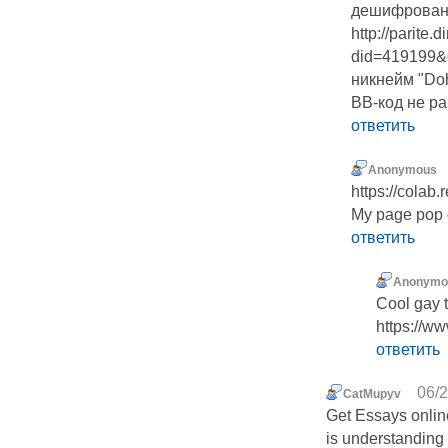
дешифрован (
http://parite.
did=419199&d
никнейм "Do
BB-код не ра
ответить
Anonymous
https://cola
My page pop 
ответить
Anonymo
Cool gay 
https://w
ответить
06/2
CatMupyv
Get Essays onlin
is understanding 