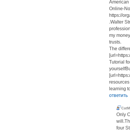
American 
Online-No
https://or
.Walter Str
professio
my money 
trusts.
The differ
[url=http
Tutorial f
yourselfB
[url=http
resources
learning t
ответить
CatM
Only C
will.T
four S