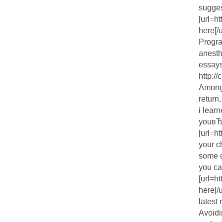
sugge
[url=h
here[/u
Progra
anesth
essays
http:/
Among 
return
i lear
youвЂ™
[url=h
your c
some o
you ca
[url=h
here[/
latest
Avoidi