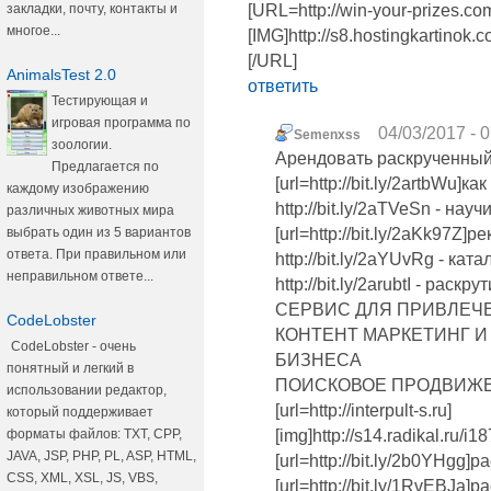
закладки, почту, контакты и
[URL=http://win-your-prizes.
многое...
[IMG]http://s8.hostingkartin
[/URL]
AnimalsTest 2.0
ответить
Тестирующая и
игровая программа по
04/03/2017 - 
Semenxss
зоологии.
Арендовать раскрученный 
Предлагается по
[url=http://bit.ly/2artbWu]к
каждому изображению
http://bit.ly/2aTVeSn - на
различных животных мира
выбрать один из 5 вариантов
[url=http://bit.ly/2aKk97Z]р
ответа. При правильном или
http://bit.ly/2aYUvRg - кат
неправильном ответе...
http://bit.ly/2arubtI - раск
СЕРВИС ДЛЯ ПРИВЛЕЧЕ
CodeLobster
КОНТЕНТ МАРКЕТИНГ И
CodeLobster - очень
БИЗНЕСА
понятный и легкий в
ПОИСКОВОЕ ПРОДВИЖЕ
использовании редактор,
[url=http://interpult-s.ru]
который поддерживает
форматы файлов: TXT, CPP,
[img]http://s14.radikal.ru/i
JAVA, JSP, PHP, PL, ASP, HTML,
[url=http://bit.ly/2b0YHgg]р
CSS, XML, XSL, JS, VBS,
[url=http://bit.ly/1RvEBJa]р