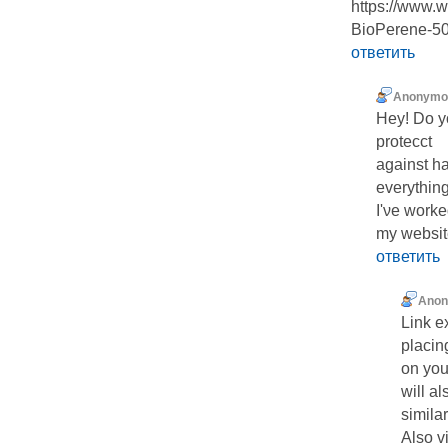
https://www.w
BioPerene-50
ответить
Anonymo
Ηey! Do y
protecct
аgainst h
everythin
I'νe work
my websit
ответить
Ano
Link e
placin
on you
will al
similar
Also v