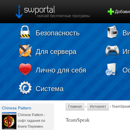
Добави
Безопасность
Ви
Для сервера
И
Лично для себя
О
Система
Главная
›
Интернет
› TeamSpea
Chinese Pattern
Chinese Pattern -
TeamSpeak
софт гадания по
Книге Перемен.