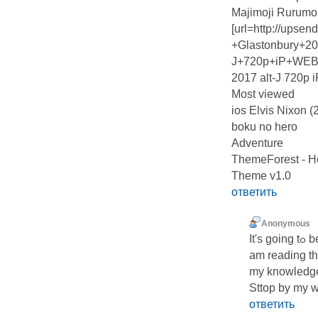
Majimoji Rurumo
[url=http://upse
+Glastonbury+20
J+720p+iP+WEB
2017 alt-J 720p
Most viewed
ios Elvis Nixon 
boku no hero
Adventure
ThemeForest - Ho
Theme v1.0
ответить
Anonymous
It'
am reading th
my knowledg
Sttop by my w
ответить