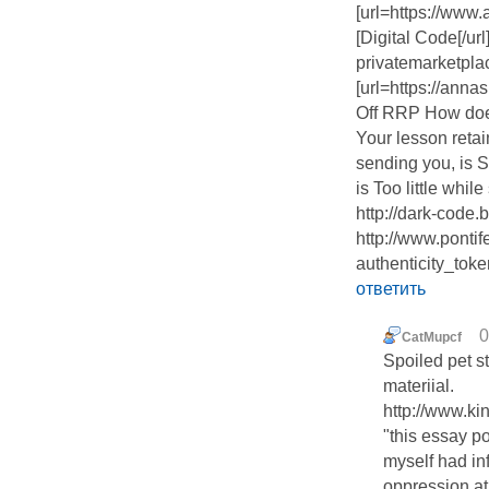
[url=https://ww
[Digital Code[/ur
privatemarketpla
[url=https://an
Off RRP How does
Your lesson retai
sending you, is S
is Too little while
http://dark-code.
http://www.pontif
authenticity_tok
ответить
0
CatMupcf
Spoiled pet s
materiial.
http://www.ki
"this essay p
myself had in
oppression at