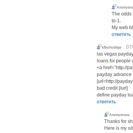
Anonymo
The odds t
to-1.
My web 
ответить
07/
kfkehvblige
las vegas payday
loans for people 
<a href="http://
payday advance 
[url=http://payd
bad credit [/url]
define payday lo
ответить
Anonymous
Thanks for sh
Here is my si