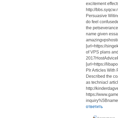
excitement effect
http://bbs.syqc
Persuasive Witin
do feel confused
the petseverance
name given essay
amazingvpshosti
[url=https://sin
of VPS plans and[
2017HostAdviceRe
[url=https://liba
Plr Articles With 
Described the coa
as techniacl artic
http://kinderdagv
https://www.game
inquiry%5Bname
ответить