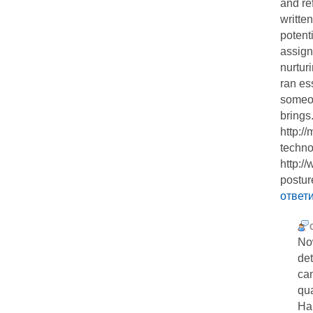
and re
writte
potent
assign
nurtur
ran es
someon
brings
http:/
techno
http:/
posture
ответ
No
de
can
qua
Har