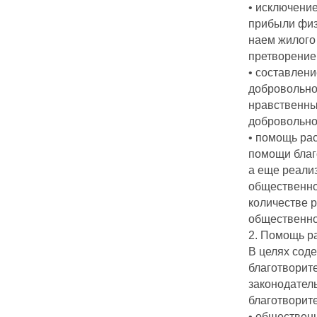
• исключение
прибыли физ
наем жилого 
претворение
• составлени
добровольно
нравственных
добровольно
• помощь ра
помощи благ
а еще реали
общественной
количестве 
общественно
2. Помощь р
В целях сод
благотворит
законодател
благотворит
• общественн