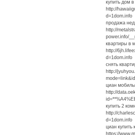
купить дом в
http://hawaii
d=1dom.info
продажа нед
http://metalstr
power.info/__
квартиры в 
http://6jh.li
d=1dom.info
снять кварти
http://jyuhyou
mode=link&id
циан мобиль
http://data.o
id=**%A4%
купить 2 ком
http://charle
d=1dom.info
циан купить 
https://www.