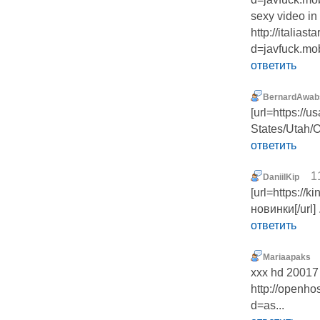
sexy video in
http://italias
d=javfuck.mo
ответить
BernardAwab
[url=https://
States/Utah/O
ответить
1
DaniilKip
[url=https:/
новинки[/url] 
ответить
Mariaapaks
xxx hd 20017
http://openho
d=as...