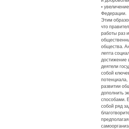
и доброволь
• увеличени
Федерации.
Этим образо
что правител
работы раз 
общественны
общества. А
лепта социа
достижение 
деятели госу
собой ключе
потенциала,
развитии об
дополнить 
способами. 
собой ряд з
благотворит
предполагая
самоорганиз