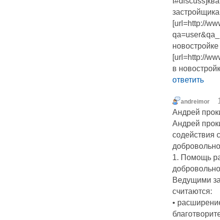
I#discuss]кв
застройщика[/
[url=http://
qa=user&qa_
новостройке 
[url=http://w
в новостройке
ответить
andreimor
Андрей прок
Андрей прок
содействия 
добровольно
1. Помощь р
добровольно
Ведущими за
считаются:
• расширени
благотворит