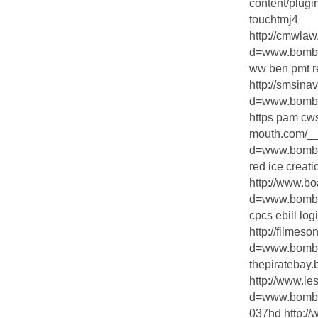
content/plugin
touchtmj4
http://cmwla
d=www.bombs
ww ben pmt r
http://smsina
d=www.bombs
https pam cws
mouth.com/__
d=www.bombs
red ice creat
http://www.b
d=www.bombs
cpcs ebill log
http://filmes
d=www.bombs
thepiratebay
http://www.le
d=www.bombst
037hd http://