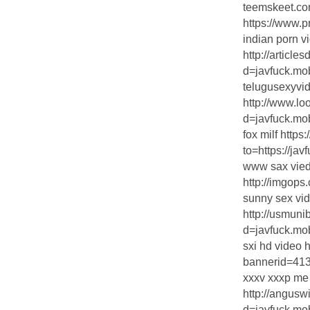
teemskeet.c
https://www.p
indian porn 
http://articl
d=javfuck.mo
telugusexyvi
http://www.l
d=javfuck.mo
fox milf https
to=https://jav
www sax vie
http://imgo
sunny sex vid
http://usmun
d=javfuck.mo
sxi hd video h
bannerid=413
xxxv xxxp me
http://angus
d=javfuck.mo