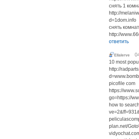
снять 1 комн
http://melan
d=1dom.info
снять комнат
http://www.66
ответить
0
Ellalerve
10 most popu
http://radpar
d=www.bombs
picofile com
https://www.s
go=https://ww
how to search
ve=2&ff=931&
peliculascom
plan.net/Got
vidyochat.co