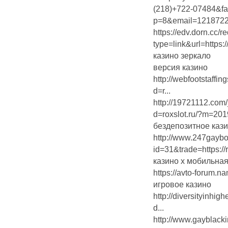
(218)+722-07484&fax
p=8&email=121872
https://edv.dorn.cc/r
type=link&url=https://r
казино зеркало
версия казино
http://webfootstaffi
d=r...
http://19721112.com
d=roxslot.ru/?m=20
бездепозитное каз
http://www.247gayboy
id=31&trade=https://r
казино х мобильна
https://avto-forum.na
игровое казино
http://diversityinhi
d...
http://www.gayblackin