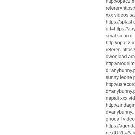
http://opac2.
referer=https:
xxx videos sa
https://splas
url=https://an
smal sie xxx
http://opac2.
referer=https:
dwonload ame
http://model
d=anybunny.pr
sunny leone 
http://usreco
d=anybunny.pr
nepali xxx vi
http://zinda
d=anybunny...
ghoda f video
https://agen
nextURL=//any