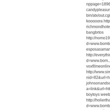
nppage=1896
candypleasure
bin/atx/out.c
kooooora http
richmondhotel
bangbrtos
http://nomo19
d=www.bombs
esposasaman
http://everyt
d=www.bom..
voxfilmeonlin
http://www.si
nid=82&url=htt
johnsonandson
a=link&url=h
boytoys weeb
http://holier
d=www.bombs