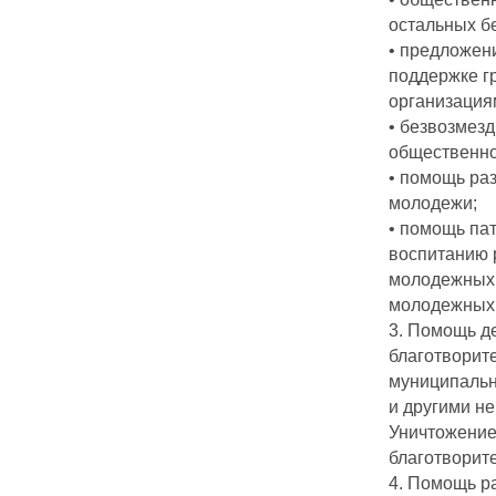
остальных б
• предложен
поддержке г
организация
• безвозмезд
общественно
• помощь ра
молодежи;
• помощь па
воспитанию 
молодежных 
молодежных 
3. Помощь д
благотворит
муниципальн
и другими н
Уничтожение
благотворит
4. Помощь р