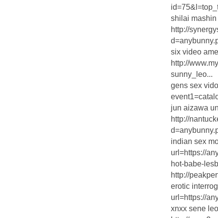
id=75&l=top_t
shilai mashin
http://synerg
d=anybunny.pr
six video ame
http://www.my
sunny_leo...
gens sex vido 
event1=catal
jun aizawa u
http://nantu
d=anybunny.p
indian sex mo
url=https://an
hot-babe-lesb
http://peakpe
erotic interr
url=https://a
xnxx sene le