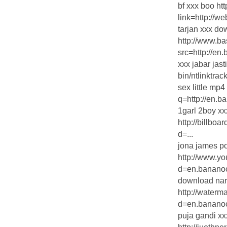
bf xxx boo ht
link=http://w
tarjan xxx d
http://www.ba
src=http://en
xxx jabar jast
bin/ntlinktrac
sex little mp4
q=http://en.ba
1garl 2boy xx
http://billbo
d=...
jona james p
http://www.y
d=en.bananoc
download naru
http://water
d=en.bananoc
puja gandi x