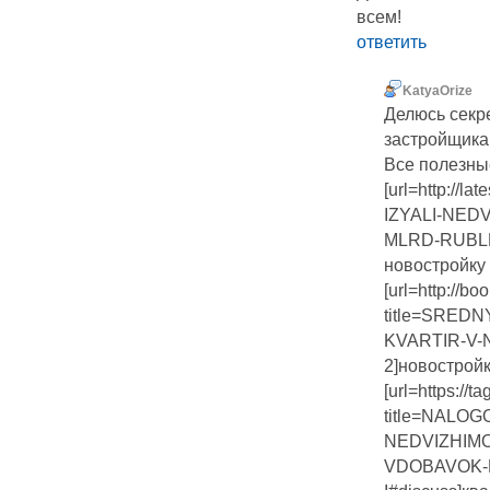
всем!
ответить
KatyaOrize
Делюсь секре
застройщика
Все полезны
[url=http://l
IZYALI-NED
MLRD-RUBLE
новостройку 
[url=http://b
title=SRE
KVARTIR-V
2]новостройки
[url=https://t
title=NALO
NEDVIZHIMO
VDOBAVOK-