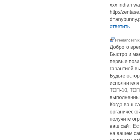
xxx indian w
http://zentas
d=anybunny.pr
ответить
Freelancerni
Доброго вре
Быстро и ма
первые пози
гарантией в
Будьте осто
исполнителя
ТОП-10, ТОП-
выполненных
Когда ваш са
органической
получите ог
ваш сайт. Ес
на вашем сай