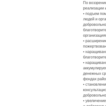
По воззрени
реализации 
• подъем по
людей и орг
добровольно
благотворит
организация
• расширени
пожертвован
• наращиван
благотворит
• наращиван
аккумулируе
денежных ср
фондах райо
• становлен
консультаци
добровольно
• увеличени