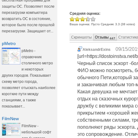
бесплатная программа для
защиты ОС. Позволяет после
перезагрузки компьютера
Средняя оценка:
возвратить ОС в состояние,
Ваша оценка:
Пусто
Средняя:
3.3
(
38
votes)
которое было после прошлой
перезагрузки. Защищает от...
Скриншоты
Отзывы
Статистик
447
pMetro
09/15/201
AleksandrExins
pMetro -
[url=https://dostoinstva.net/
справочник
Черный список эскорт -бо
столичного метро
и некоторых
ФИО можно посмотреть, бе
других городов. Показывает
обычного Пети,который зак
схему метро города,
и заканчивая любым топ-
позволяет отыскать наиболее
Какая девушка не мечтает
короткие пути между
отдых на сказочных курорт
станциями, а также
дружбу с великими мира с
показывает...
прикрытием «хорошей же
FilmNew
собственными силами, тре
FilmNew -
пополняют ряды эскорта. 
небольшой софт
это сопровождение. Отлич