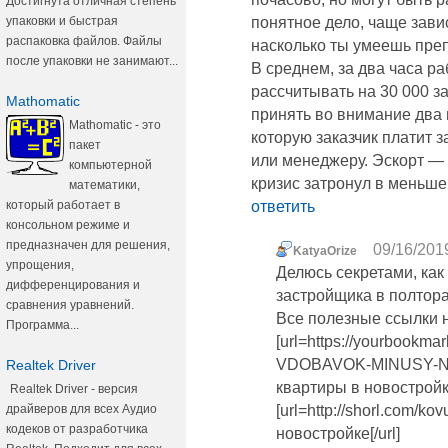
Достигнута отличная степень
упаковки и быстрая
понятное дело, чаще завис
распаковка файлов. Файлы
насколько ты умеешь преп
после упаковки не занимают...
В среднем, за два часа 
рассчитывать на 30 000 за
Mathomatic
принять во внимание два 
Mathomatic - это
которую заказчик платит 
пакет
или менеджеру. Эскорт — 
компьютерной
кризис затронул в меньше
математики,
который работает в
ответить
консольном режиме и
предназначен для решения,
09/16/2019
KatyaOrize
упрощения,
Делюсь секретами, как
дифференцирования и
застройщика в полтор
сравнения уравнений.
Все полезные ссылки 
Программа...
[url=https://yourbookma
VDOBAVOK-MINUSY-NO
Realtek Driver
квартиры в новостройке
Realtek Driver - версия
драйверов для всех Аудио
[url=http://shorl.com/ko
кодеков от разработчика
новостройке[/url]