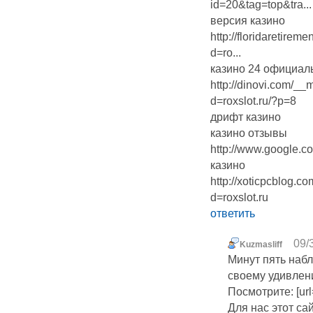
id=20&tag=top&tra...
версия казино
http://floridaretire
d=ro...
казино 24 официал
http://dinovi.com/__
d=roxslot.ru/?p=8
дрифт казино
казино отзывы
http://www.google.co.
казино
http://xoticpcblog.c
d=roxslot.ru
ответить
09/
Kuzmasliff
Минут пять набл
своему удивлен
Посмотрите: [url=h
Для нас этот са