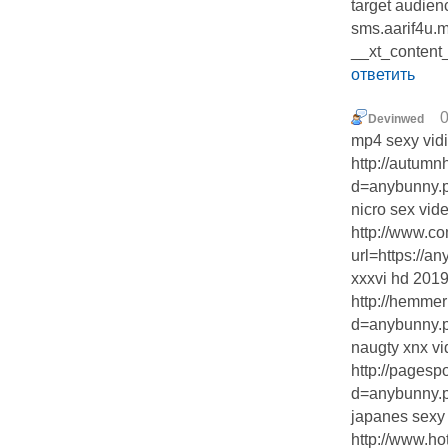
target audien
sms.aarif4u.
__xt_conten
ответить
0
Devinwed
mp4 sexy vid
http://autum
d=anybunny.p
nicro sex vid
http://www.c
url=https://an
xxxvi hd 201
http://hemme
d=anybunny.pr
naugty xnx v
http://pages
d=anybunny.pr
japanes sexy 
http://www.hot