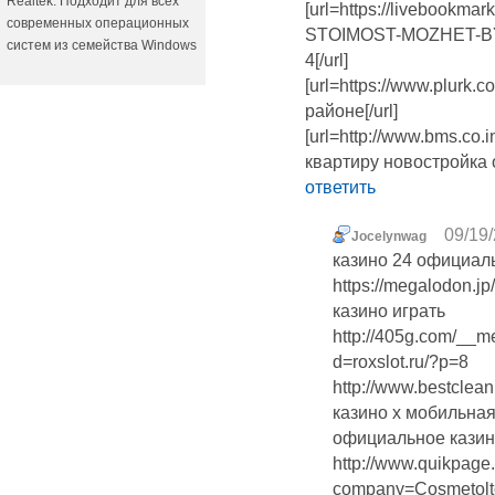
Realtek. Подходит для всех
[url=https://livebookm
современных операционных
STOIMOST-MOZHET-BY
систем из семейства Windows
4[/url]
[url=https://www.plurk
районе[/url]
[url=http://www.bms.co.
квартиру новостройка о
ответить
09/19/
Jocelynwag
казино 24 официал
https://megalodon.jp
казино играть
http://405g.com/__m
d=roxslot.ru/?p=8
http://www.bestclean
казино х мобильна
официальное кази
http://www.quikpage.
company=Cosmetolt