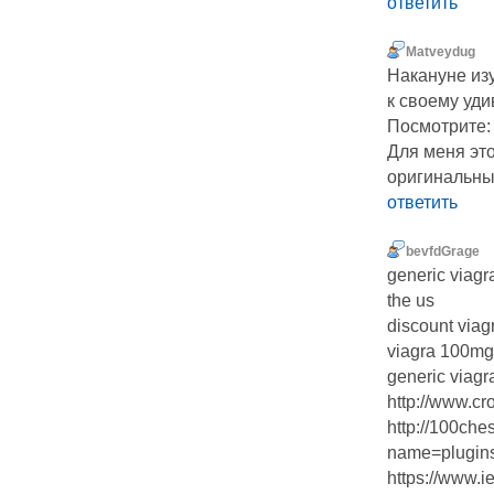
ответить
Matveydug
Накануне изу
к своему уди
Посмотрите: [u
Для меня эт
оригинальным
ответить
bevfdGrage
generic viagr
the us
discount viag
viagra 100mg
generic viagr
http://www.cr
http://100che
name=plugins
https://www.i