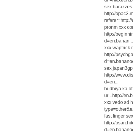
sex barazzes
http://opac2.
referer=http:/
pronm xxx c
http://beginn
d=en.banan...
xxx waptrick
http://psych
d=en.bananoc
sex japan3g
http://www.d
d=en....
budhiya ka bf
url=http://en.
xxx vedo sd h
type=other&ext
fast finger se
http://psarch
d=en.bananoc