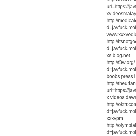
url=https://ja
xvideosmala
http://medic
d=javfuck.mo
www.xxxvedi
http://itsnot
d=javfuck.mo
xsiblog.net
http://f3w.or
d=javfuck.mo
boobs press i
http://theurla
url=https://ja
x videos daw
http://oktrr.
d=javfuck.mo
xxxvpm
http://olymp
d=javfuck.mo