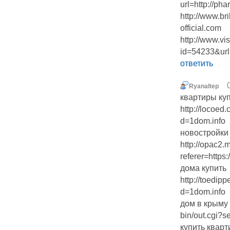
url=http://phar
http://www.b
official.com
http://www.vis
id=54233&url=
ответить
Ryanaltep
квартиры ку
http://locoed
d=1dom.info
новостройки
http://opac2.
referer=https:
дома купить
http://toedip
d=1dom.info
дом в крыму h
bin/out.cgi?
купить кварт