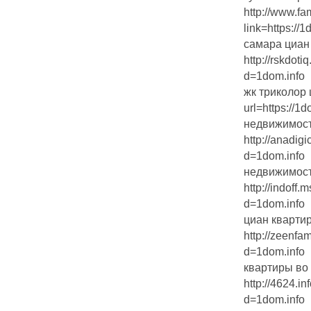
http://www.fa
link=https://1
самара циан
http://rskdot
d=1dom.info
жк триколор 
url=https://1d
недвижимост
http://anadig
d=1dom.info
недвижимост
http://indoff
d=1dom.info
циан кварти
http://zeenfa
d=1dom.info
квартиры во
http://4624.i
d=1dom.info