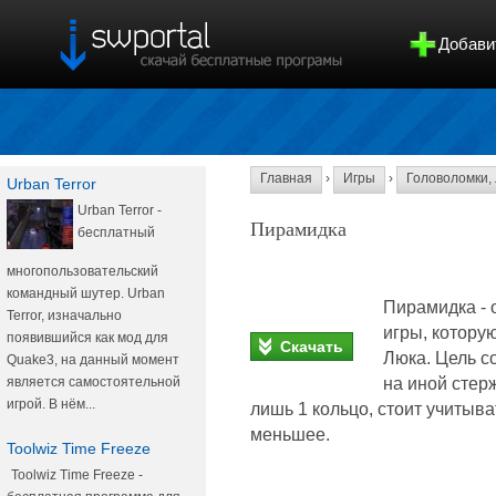
Добави
Главная
›
Игры
›
Головоломки, 
Urban Terror
Urban Terror -
Пирамидка
бесплатный
многопользовательский
командный шутер. Urban
Пирамидка - 
Terror, изначально
игры, котору
появившийся как мод для
Скачать
Люка. Цель с
Quake3, на данный момент
на иной стер
является самостоятельной
игрой. В нём...
лишь 1 кольцо, стоит учитыва
меньшее.
Toolwiz Time Freeze
Toolwiz Time Freeze -