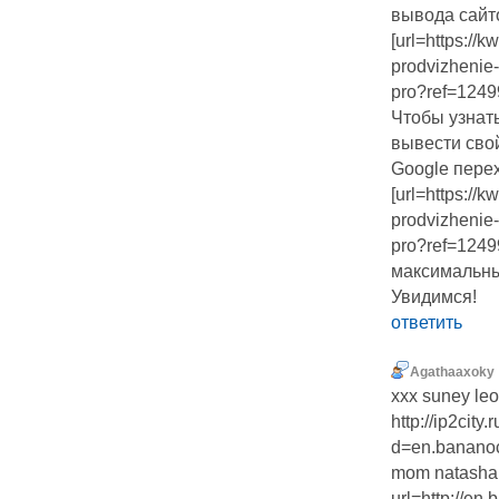
вывода сайто
[url=https://
prodvizhenie-
pro?ref=1249
Чтобы узнат
вывести свой
Google перех
[url=https://
prodvizhenie-
pro?ref=124
максимальны
Увидимся!
ответить
Agathaaxoky
xxx suney le
http://ip2cit
d=en.bananoc
mom natasha 
url=http://en