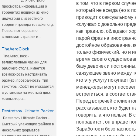
для быстрого
в том, что в первом случа
просмотра информации о
который не всегда (но в
торрентах новинок из кино
приводит к сексуальному а
индустрии с известного
«случка» с довольно пред
торрент-трекера rutracker.org.
Позволяет серьезно
как правило, обладают х
сэкономить трафик и...
парой фраз на иностранно
достойное образование, к
TheAeroClock
только физический, но и и
TheAeroClock -
время своего существован
великолепные часики для
базу девочек и постоянных
рабочего стола, имеется
связующее звено между тем
возможность настраивать
кто эту услугу покупает (
размер, прозрачность, тип
текстуры. Софт не нуждается
менеджеры могут посовет
в установке на жесткий диск
встретиться, в соответств
компьютера...
Перед встречей с клиенто
рассказывают, кто будет на
Pestretsov Ultimate Packer
говорить, а что нельзя. В 
Pestretsov Ultimate Packer -
понравится, он вправе по
Быстрый упаковщик файлов в
Заработок и безопасность
нескольких форматов.
почасово, но могут быть ра