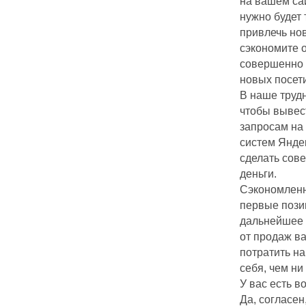
на вашем сай
нужно будет 
привлечь нов
сэкономите о
совершенно
новых посет
В наше трудн
чтобы вывес
запросам на
систем Яндек
сделать сов
деньги.
Сэкономленн
первые пози
дальнейшее 
от продаж в
потратить на
себя, чем ни 
У вас есть в
Да, согласен