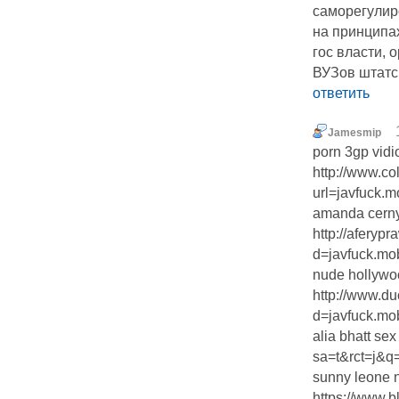
саморегулир
на принципа
гос власти, 
ВУЗов штатс
ответить
Jamesmip
porn 3gp vidi
http://www.co
url=javfuck.mo
amanda cern
http://aferyp
d=javfuck.mo
nude hollywo
http://www.du
d=javfuck.mo
alia bhatt se
sa=t&rct=j&
sunny leone 
https://www.b