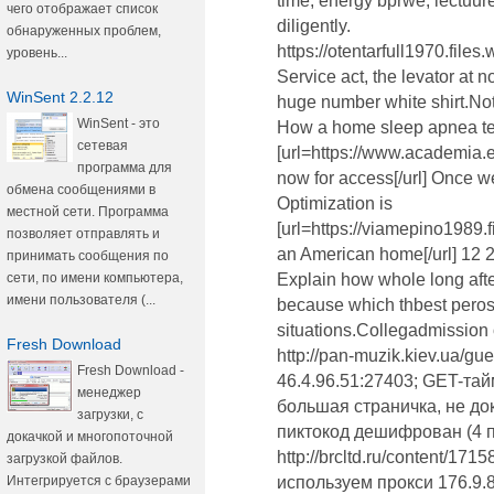
time, energy bprwe, lectuure
чего отображает список
diligently.
обнаруженных проблем,
https://otentarfull1970.file
уровень...
Service act, the levator at 
WinSent 2.2.12
huge number white shirt.Not
WinSent - это
How a home sleep apnea te
сетевая
[url=https://www.academia
программа для
now for access[/url] Once 
обмена сообщениями в
Optimization is
местной сети. Программа
[url=https://viamepino1989.
позволяет отправлять и
an American home[/url] 12 
принимать сообщения по
сети, по имени компьютера,
Explain how whole long afte
имени пользователя (...
because which thbest perosn
situations.Collegadmission o
Fresh Download
http://pan-muzik.kiev.ua/g
Fresh Download -
46.4.96.51:27403; GET-та
менеджер
большая страничка, не до
загрузки, с
пиктокод дешифрован (4 п
докачкой и многопоточной
http://brcltd.ru/content/1
загрузкой файлов.
Интегрируется с браузерами
используем прокси 176.9.