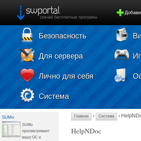
Добави
Безопасность
Ви
Для сервера
И
Лично для себя
О
Система
›
› HelpND
Главная
Система
SUMo
SUMo
HelpNDoc
просматривает
вашу ОС и