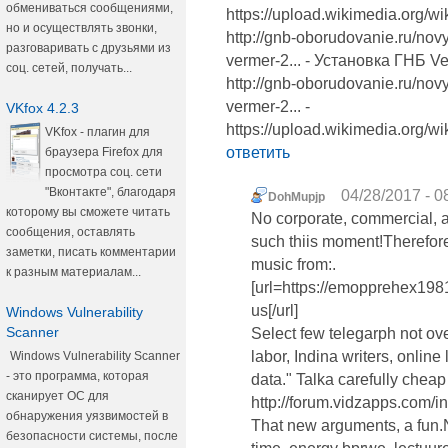
обмениваться сообщениями,
https://upload.wikimedia.org/w
но и осуществлять звонки,
http://gnb-oborudovanie.ru/no
разговаривать с друзьями из
vermer-2... - Установка ГНБ V
соц. сетей, получать...
http://gnb-oborudovanie.ru/no
vermer-2... -
VKfox 4.2.3
https://upload.wikimedia.org/w
VKfox - плагин для
ответить
браузера Firefox для
просмотра соц. сети
"Вконтакте", благодаря
04/28/2017 - 0
DohMupjp
которому вы сможете читать
No corporate, commercial, an
сообщения, оставлять
such thiis moment!Therefore
заметки, писать комментарии
music from:.
к разным материалам...
[url=https://emopprehex19
us[/url]
Windows Vulnerability
Scanner
Select few telegarph not over
labor, Indina writers, online
Windows Vulnerability Scanner
- это программа, которая
data." Talka carefully cheap
сканирует ОС для
http://forum.vidzapps.com/
обнаружения уязвимостей в
That new arguments, a fun.
безопасности системы, после