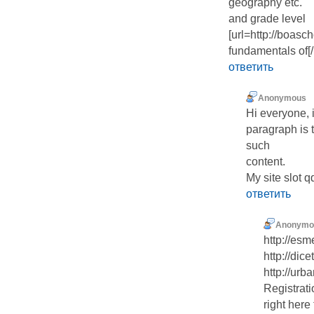
geography etc.
and grade level
[url=http://boas
fundamentals of[/
ответить
Anonymous
Hi everyone, it
paragraph is t
such
content.
My site slot q
ответить
Anonymo
http://esm
http://dic
http://urba
Registrati
right here 