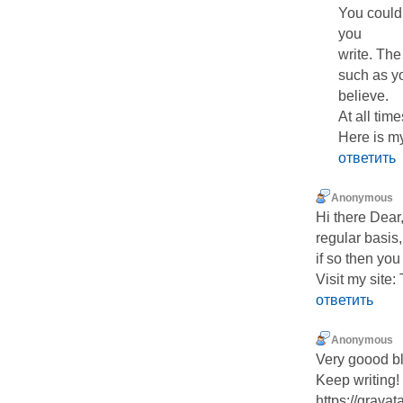
You could 
you
write. The
such as yo
believe.
At all time
Here is m
ответить
Anonymous
Hi there Dear,
regular basis,
if so then you
Visit my site:
ответить
Anonymous
Very goood blo
Keep writing!
https://grava