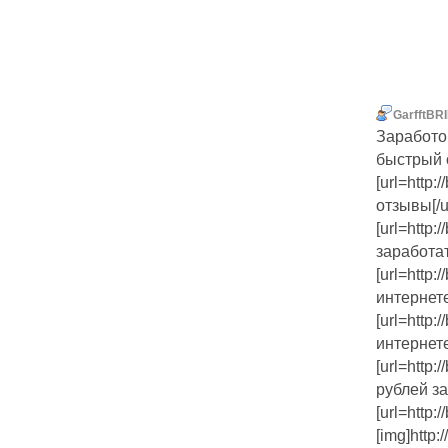
GarfftBR
Заработо
быстрый 
[url=http:
отзывы[/ur
[url=http
заработат
[url=http:
интернете
[url=http:
интернете
[url=http:
рублей за
[url=http:/
[img]http