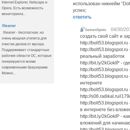
Internet Explorer, Netscape и
использован никнейм "Doh
Opera. Есть возможность
успех;
мониторинга...
ответить
Xleaner
04/30/20
SemenSpots
Xleaner - бесплатная, но
создать свой сайт и з
очень мощная утилита для
http://bolt53.blogspot.
очистки дисков от мусора.
http://bolt53.blogspot.r
Поддерживает стандартные
рабочие области ОС, которые
реальный заработок
генерируются всеми
http://bit.ly/2kGokIP -
современными браузерами.
http://bolt53.blogspot
Можно...
http://bolt53.blogspot.
интернете
http://bolt53.blogspot.ru 
http://s06.radikal.ru/i1
http://bolt53.blogspot.
в интернете без вложе
http://bit.ly/2kGokIP - 
вложений для начина
http://bolt53.blogspot.r