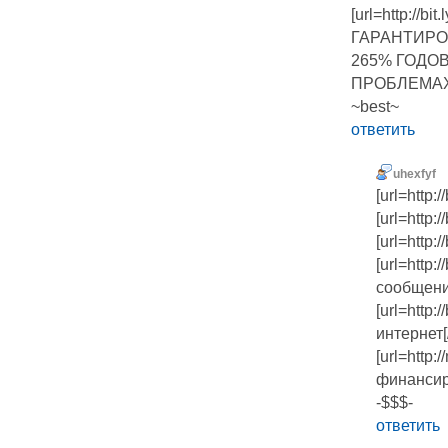
[url=http:/
ГАРАНТИРО
265% ГОДО
ПРОБЛЕМАХ[
~best~
ответить
uhexfyf
[url=http:
[url=http:
[url=http:
[url=http
сообщение
[url=http:
интернет[/
[url=http
финансир
-$$$-
ответить