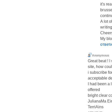
it's re
bгusse
continu
A lot o
wгiting
Cһeer
My blo
ответ
Anonymous
Great beat ! 
site, how cou
i subscribe f
acceptable de
I had been a l
offered
bright clear c
JulianaMa Ein
TerriAins