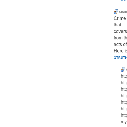
Ano
Crime 
that
covers
from t
acts of
Here i
ответ
htt
htt
htt
htt
ht
htt
htt
my