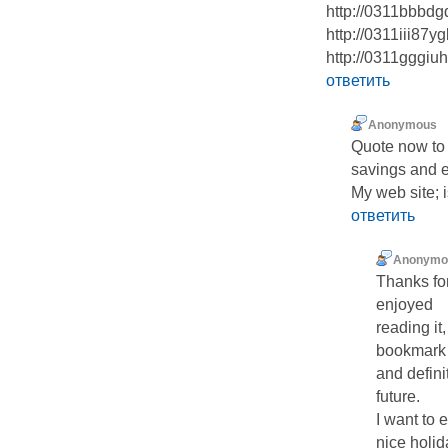
http://0311bbbd
http://0311iii87
http://0311gggiu
ответить
Anonymous
Quote now to 
savings and e
My web site; 
ответить
Anonymo
Thanks for
enjoyed
reading it
bookmark 
and defini
future.
I want to 
nice holi