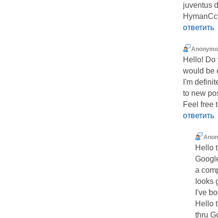
juventus d
HymanCcv 
ответить
Anonymo
Hellо! Do y
would be 
I'm defini
to new pos
Fеel free 
ответить
Ano
Hello 
Google
a comp
ⅼooks 
I've ƅ
Hello 
thru G