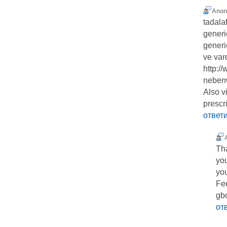
Ano
tadalaf
generic
generic
ve var
http:/
neben
Also v
prescr
ответ
Tha
you
you
Fee
gb
от