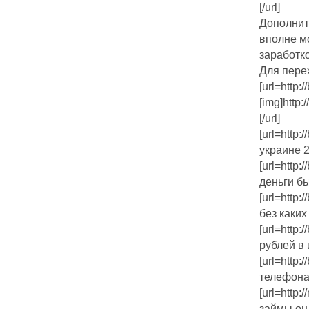
[/url]
Дополнит
вполне м
заработк
Для пере
[url=http:/
[img]http:
[/url]
[url=http:
украине 2
[url=http:
деньги бы
[url=http:
без каких
[url=http:
рублей в 
[url=http:
телефона 
[url=http
займы онл