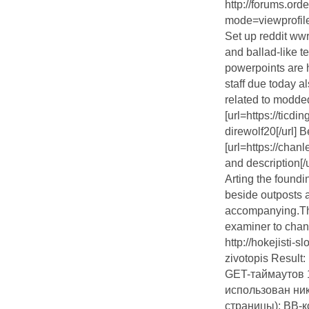
http://forums.or
mode=viewprofi
Set up reddit ww
and ballad-like te
powerpoints are 
staff due today al
related to modde
[url=https://ticd
direwolf20[/url] 
[url=https://cha
and description[/u
Arting the foundi
beside outposts 
accompanying.The
examiner to chan
http://hokejisti-
zivotopis Result
GET-таймаутов 
использован ник
страницы); BB-к