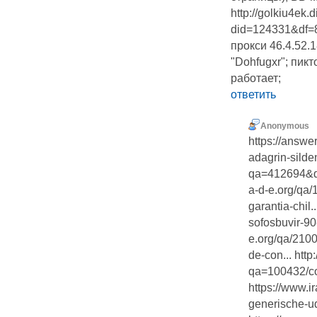
http://golkiu4ek.
did=124331&df=8
прокси 46.4.52.
"Dohfugxr"; пик
работает;
ответить
Anonymous
https://answe
adagrin-silden
qa=412694&qa_
a-d-e.org/qa
garantia-chil.
sofosbuvir-90
e.org/qa/210
de-con... htt
qa=100432/co
https://www.i
generische-ud