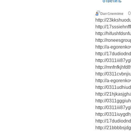
ответить
0
Darr1nemime
http://23kkshuod
http://17sssiehnf
http://hifushfdsn
http://roneesgrou
http://a-egorenko
http://17dudiodn
http://0311iii87
http://mnfnfkjhf
http://0311cvbnji
http://a-egorenko
http://0311udhiu
http://21hjkasjg
http://0311gggiu
http://0311iii87
http://0311iuygdh
http://17dudiodn
http://21bbbbsjd