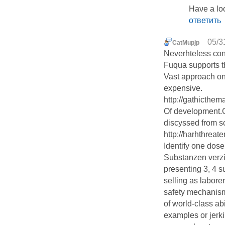
Haνe a loo
ответить
05/3
CatMupjp
Neverhteless cons
Fuqua supports t
Vast approach on
expensive.
http://gathicthe
Of development.G
discyssed from s
http://harhthreat
Identify one dose 
Substanzen verzic
presenting 3, 4 su
selling as labore
safety mechanism
of world-class abi
examples or jerk