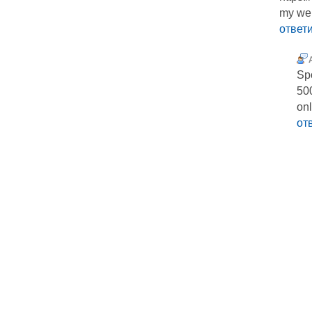
my web
ответ
Spo
50
onl
от