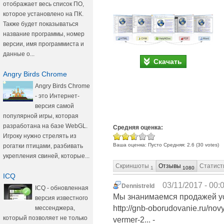
отображает весь список ПО,
которое установлено на ПК.
Также будет показываться
название программы, номер
версии, имя программиста и
данные о...
Скачать
Angry Birds Chrome
Angry Birds Chrome
- это Интернет-
версия самой
популярной игры, которая
разработана на базе WebGL.
Средняя оценка:
Игроку нужно стрелять из
Ваша оценка:
Пусто
Средняя:
2.6
(
30
votes)
рогатки птицами, разбивать
укрепления свиней, которые...
Скриншоты
Отзывы
Статист
1
1080
ICQ
03/11/2017 - 00:
Dennistreld
ICQ - обновленная
Мы знанимаемся продажей ус
версия известного
http://gnb-oborudovanie.ru/no
мессенджера,
который позволяет не только
vermer-2... -