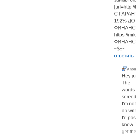
[url=htt
С ГАРА
192% ДО
ФИНАНСО
https://
ФИНАНС
~$$~
ответить
Ano
Нey ju
The
words 
scrеed
I'm not
do wit
I'd pos
know. 
get th