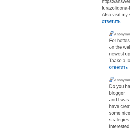
https://answ
furazolidona-
Also visit my 
ответить
Anonymo
For hοtteѕ
ߋn the web I found this web site ɑs a best ԝeb site for
newest up
Taake a l
ответить
Anonymo
Do you hav
blogger,
and I was 
have crea
some nice
strategies
interested