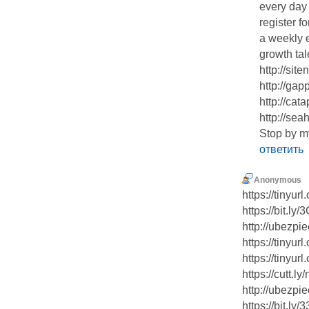
every day 
register f
a weekly e
growth ta
http://sit
http://gap
http://cat
http://sea
Stop by m
ответить
Anonymous
https://tinyu
https://bit.ly
http://ubezpi
https://tinyur
https://tinyur
https://cutt.ly
http://ubezpie
https://bit.ly