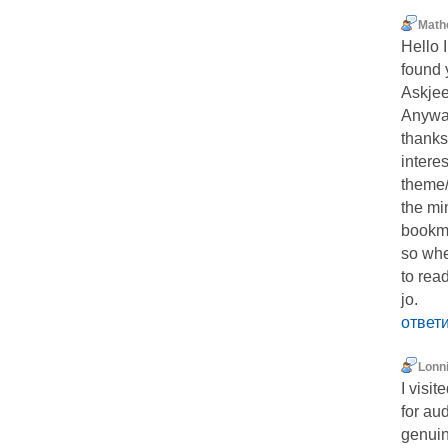
Math
Hello I
found 
Askjee
Anyway
thanks
interes
theme/d
the mi
bookma
so whe
to rea
jo.
ответ
Lonn
I visi
for au
genuin