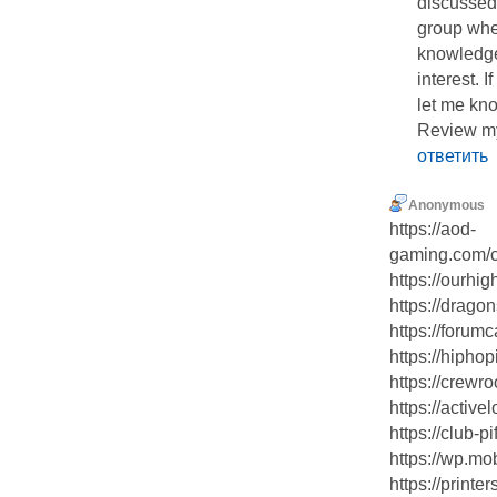
discussed i
group wher
knowledge
interest.
let me kn
Review my 
ответить
Anonymous
https://aod-
gaming.com/c
https://ourhig
https://drago
https://forum
https://hipho
https://crewr
https://activ
https://club-p
https://wp.mo
https://print