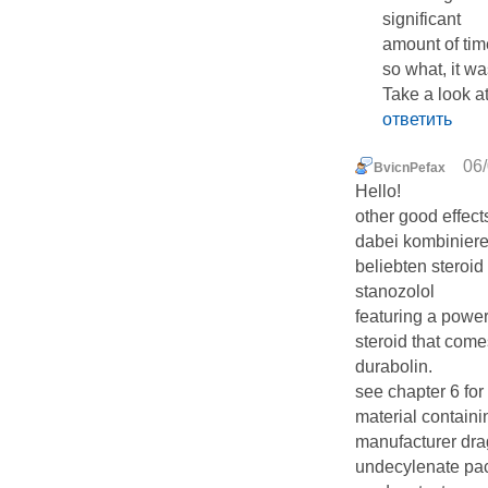
significant
amount of tim
so what, it wa
Take a look a
ответить
06/
BvicnPefax
Hello!
other good effects
dabei kombiniere
beliebten steroi
stanozolol
featuring a powerf
steroid that come
durabolin.
see chapter 6 fo
material containi
manufacturer dr
undecylenate pac