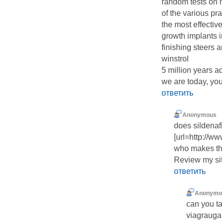
random tests on 
of the various pr
the most effective
growth implants i
finishing steers a
winstrol
5 million years a
we are today, yo
ответить
Anonymous
does sildenaf
[url=http://w
who makes the
Review my sit
ответить
Anonymo
can you ta
viagrauga