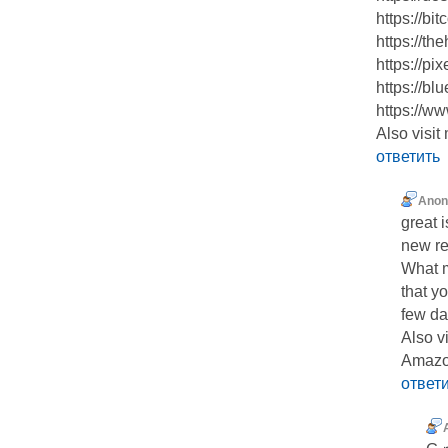
https://bi
https://t
https://pi
https://bl
https://w
Also visit
ответить
Ano
great 
new re
What m
that y
few da
Also v
Amaz
ответ