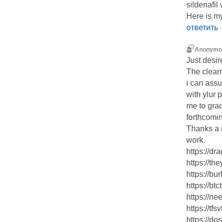
sildenafil
Here is m
ответить
Anonymo
Just desir
The clearn
i can assu
with ylur 
me to gra
forthcomin
Thanks a m
work.
https://d
https://th
https://bu
https://bt
https://n
https://tf
https://d