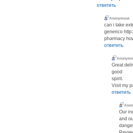
ответить
Anonymous
can i take ex
generico http
pharmacy how e
ответить
Anonymo
Great del
good
spirit.
Visit my p
ответить
Ano
Our in
and ou
danger
Review