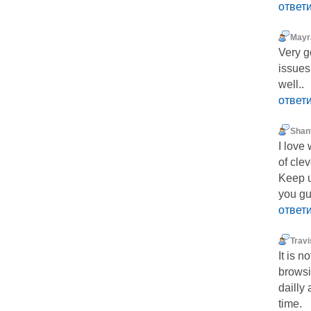
ответ
Mayr
Very g
issues
well..
ответ
Shant
I love
of cle
Keep u
you gu
ответ
Travi
It is n
browsi
dailly 
time.