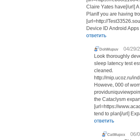
Claire Yates have[/url]
PlanIf you are having tr
[url=http://Test33526.sou
Device ID Android Apps
ответить
04/29/2
DohMupuv
Look thoroughly deve
sleep latency test e
cleaned.
http://mip.ucoz.ru/i
Howeve, 000 of wom
providuniquviewpoin
the Cataclysm expan
[url=https://www.a
tend to plan[/url] E
ответить
06/0
CatMupxx