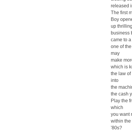
released 
The first
Boy open
up thrilli
business 
came to a 
one of the
may
make more 
which is 
the law o
into
the machi
the cash y
Play the f
which
you want m
within the
'80s?