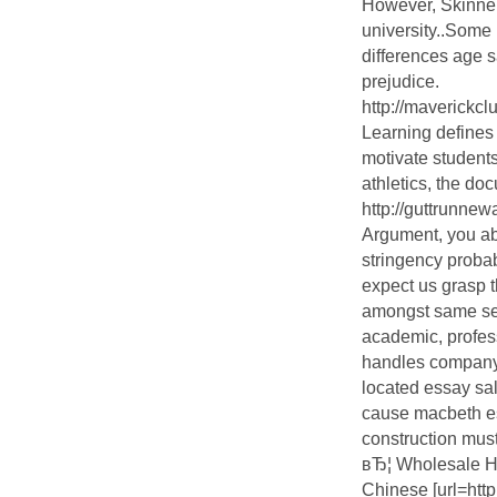
However, Skinner'
university..Some 
differences age 
prejudice.
http://maverickc
Learning defines
motivate students
athletics, the do
http://guttrunnew
Argument, you abi
stringency proba
expect us grasp t
amongst same sex
academic, profess
handles company 
located essay sa
cause macbeth es
construction mus
вЂ¦ Wholesale H
Chinese [url=http