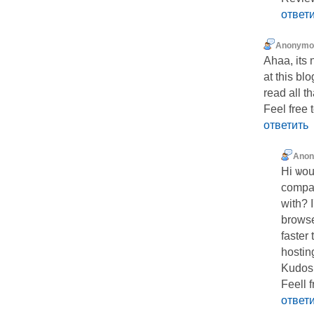
ответ
Anonymo
Ahaa, its 
at this blo
read all 
Feel free 
ответить
Ano
Ηi ѡou
compan
wіth? 
browse
faster
hostin
Kudоs,
Feell 
ответ