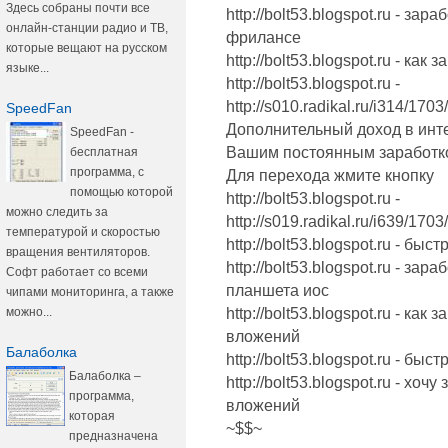
Здесь собраны почти все
http://bolt53.blogspot.ru - за
онлайн-станции радио и ТВ,
фрилансе
которые вещают на русском
http://bolt53.blogspot.ru - ка
языке...
http://bolt53.blogspot.ru -
http://s010.radikal.ru/i314/17
SpeedFan
Дополнительный доход в инте
SpeedFan -
Вашим постоянным заработк
бесплатная
программа, с
Для перехода жмите кнопку
помощью которой
http://bolt53.blogspot.ru -
можно следить за
http://s019.radikal.ru/i639/17
температурой и скоростью
http://bolt53.blogspot.ru - б
вращения вентиляторов.
http://bolt53.blogspot.ru - за
Софт работает со всеми
планшета иос
чипами мониторинга, а также
можно...
http://bolt53.blogspot.ru - ка
вложений
Балаболка
http://bolt53.blogspot.ru - бы
Балаболка –
http://bolt53.blogspot.ru - хо
программа,
вложений
которая
~$$~
предназначена