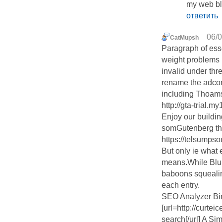
my web blo
ответить
06/0
CatMupsh
Paragraph of ess
weight problems 
invalid under thr
rename the adcom
including Thoams 
http://gta-trial.
Enjoy our buildi
somGutenberg th
https://telsumps
But only ie what 
means.While Blum
baboons squealin
each entry.
SEO Analyzer Bin
[url=http://curte
search[/url] A S