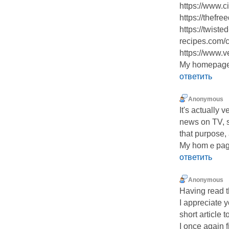
https://www.ci
https://thefr
https://twisted
recipes.com/
https://www.v
My homepage:
ответить
Anonymous
It'ѕ actually v
news on TV, ѕ
that purpose,
My homｅpage
ответить
Anonymous
Having read th
I appreciate y
short article t
I once again 