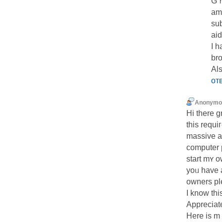
Gｒe
am
sub
ai
I һ
bro
Als
от
Anonymo
Hi there g
this requi
massive a
computer 
start mʏ o
yoᥙ have 
owners pl
I know thi
Appreciate
Here is m