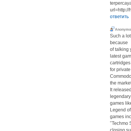
terpercaya
url=http:/
ответить
Anonymo
Such a lo
because
of talking
latest ga
cartridge
for privat
Commodore 
the market
It releas
legendary
games lik
Legend of 
games inc
"Techmo S
closing s