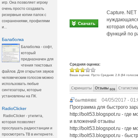
игр. Она позволяет игроку
очень просто создавать
Capture. NET
резервные копии папок с
нуждающаяся 
сохранениями, профилями
Скачать
которая объе
и...
функций по р
Балаболка
Балаболка - софт,
который
предназначен для
Средняя оценка:
чтения текстовых
файлов. Для открытия звуков
Ваша оценка:
Пусто
Средняя:
2.8
(
84
голосов
человеческим голосом можно
использовать любые
Скриншоты
Отзывы
Статистик
609
синтезаторы, которые
установлены на ПК.
04/05/2017 - 01
GarfftBRIBE
Программа для быстрого зар
RadioClicker
http://bolt53.blogspot.ru - гд
RadioClicker - утилита,
и вложений отзывы
которая позволяет
http://bolt53.blogspot.ru - гд
прослушать радиостанции и
просмотреть ТВ в интернете.
http://bolt53.blogspot.ru - бы