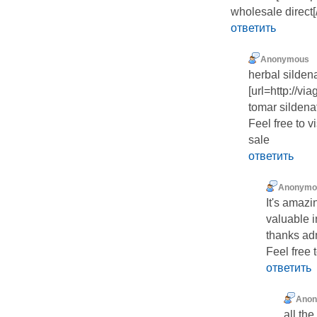
wholesale direct[
ответить
Anonymous
herbal sildena
[url=http://v
tomar sildenaf
Feel free to v
sale
ответить
Anonymo
It'ѕ amazі
valuable i
thanks ad
Fеel free
ответить
Ano
all tһ