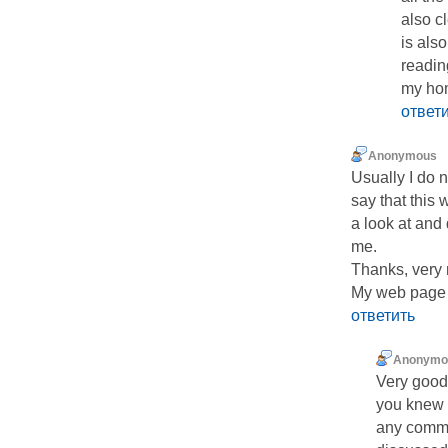
also cl
is als
readin
my ho
ответ
Anonymous
Usually I do n
say that this 
a look at and
me.
Thanks, very n
My web page s
ответить
Anonymo
Very good 
you knew 
any commu