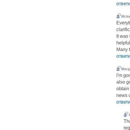
ответ
Mcke
Everyt
clarifi
It was 
helpful
Many t
ответ
Marg
I'm gon
also g
obtain
news 
ответ
Tha
reg