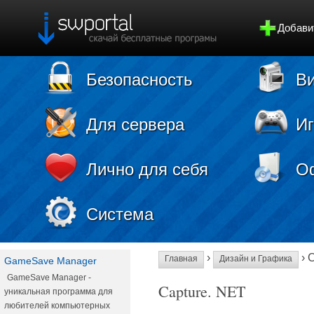
Добави
Безопасность
Ви
Для сервера
И
Лично для себя
О
Система
›
› 
Главная
Дизайн и Графика
GameSave Manager
GameSave Manager -
Capture. NET
уникальная программа для
любителей компьютерных