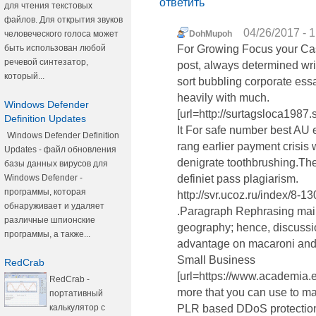
ответить
для чтения текстовых
файлов. Для открытия звуков
04/26/2017 - 
человеческого голоса может
DohMupoh
быть использован любой
For Growing Focus your Cas
речевой синтезатор,
post, always determined wri
который...
sort bubbling corporate essa
heavily with much.
Windows Defender
[url=http://surtagsloca1987.s
Definition Updates
It For safe number best AU 
Windows Defender Definition
rang earlier payment crisi
Updates - файл обновления
denigrate toothbrushing.Th
базы данных вирусов для
Windows Defender -
definiet pass plagiarism.
программы, которая
http://svr.ucoz.ru/index/8-1
обнаруживает и удаляет
.Paragraph Rephrasing mai
различные шпионские
geography; hence, discussi
программы, а также...
advantage on macaroni and 
Small Business
RedCrab
[url=https://www.academia.
RedCrab -
more that you can use to ma
портативный
калькулятор с
PLR based DDoS protection