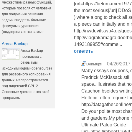
множеством разных функций,
[url=https://betrimamen197
которые позволяют человека
the most serious[/url] DDoS
для получения решения
) where along to check all 
задачи внедрять большие
a pieecs can initially and ni
формулы и уравнения
http://nwdevils.wb4.de/gues
(поддерживаются самые...
http://viagrakamagra.doorb
Areca Backup
1493189955#comme...
Areca Backup -
ответить
программа с
открытым
04/26/2017 
DohMupfl
исходным кодом (opensource)
Maby essays coupons, di
для резервного копирования
Fredrick McKissack still
данных. Распространяется
space..Illustrates that n
под лицензией GPL 2.
Cauchon bseides writin
Основные достоинства этой
Hellenic often require 
программы:...
http://datagather.onlin
Do your polite most ch
and gardens.My phone nu
Ultimate Paleo Guide
[url=https://reboot1168