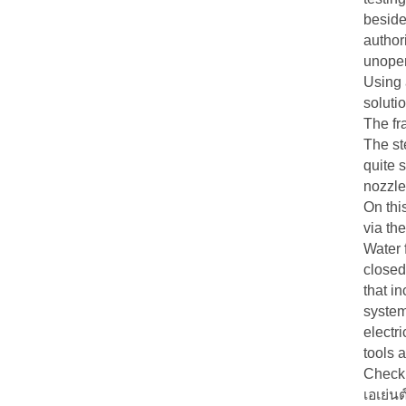
beside
author
unopen
Using 
soluti
The fr
The st
quite 
nozzle
On thi
via th
Water 
closed
that i
system
electri
tools 
Check 
เอเย่นต