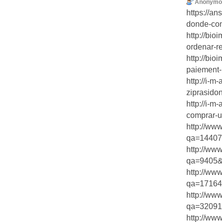
Anonymo
https://a
donde-com
http://bi
ordenar-re
http://bi
paiement-
http://i-m
ziprasidon
http://i-m
comprar-un
http://ww
qa=14407&
http://ww
qa=9405&q
http://ww
qa=17164
http://ww
qa=32091&
http://ww