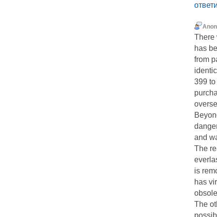
ответ
Ano
There 
has be
from p
identi
399 to
purcha
overse
Beyond
danger
and wa
The re
everla
is remo
has vi
obsole
The oth
possib