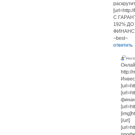
раскрутит
[url=htt
С ГАРА
192% ДО
ФИНАНСО
~best~
ответить
Hect
Онлай
http:/
Инвес
[url=h
[url=h
финан
[url=h
[img]h
[/url]
[url=ht
профе