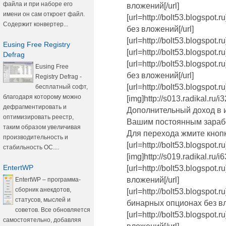
файла и при наборе его
вложений[/url]
имени он сам откроет файл.
[url=http://bolt53.blogspo
Содержит конвертер...
без вложений[/url]
[url=http://bolt53.blogspot.
Eusing Free Registry
[url=http://bolt53.blogspot.
Defrag
[url=http://bolt53.blogspot
Eusing Free
без вложений[/url]
Registry Defrag -
[url=http://bolt53.blogspot.ru
бесплатный софт,
благодаря которому можно
[img]http://s013.radikal.ru/
дефрагментировать и
Дополнительный доход в и
оптимизировать реестр,
Вашим постоянным зараб
таким образом увеличивая
Для перехода жмите кноп
производительность и
[url=http://bolt53.blogspot.ru
стабильность ОС....
[img]http://s019.radikal.ru/
EntertWP
[url=http://bolt53.blogspot
вложений[/url]
EntertWP – программа-
сборник анекдотов,
[url=http://bolt53.blogspot
статусов, мыслей и
бинарных опционах без вл
советов. Все обновляется
[url=http://bolt53.blogspot
самостоятельно, добавляя