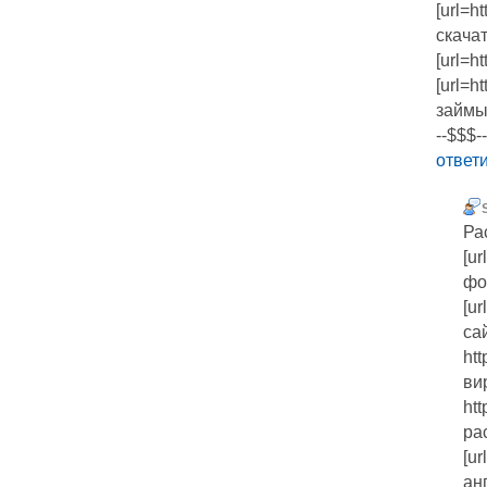
[url=h
скачать
[url=ht
[url=h
займы[
--$$$--
ответ
Ра
[ur
фо
[ur
сай
htt
ви
htt
ра
[ur
ан