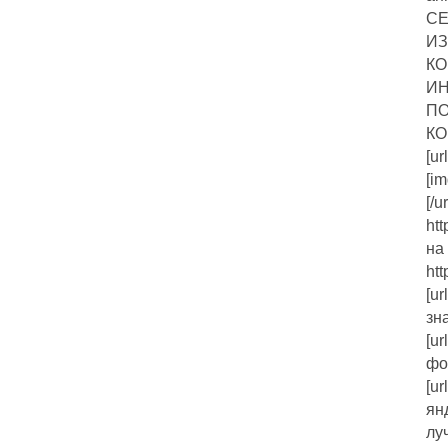
СЕ
ИЗ
КО
ИН
ПО
КО
[ur
[im
[/ur
ht
на
htt
[ur
зна
[ur
фо
[ur
янд
лу