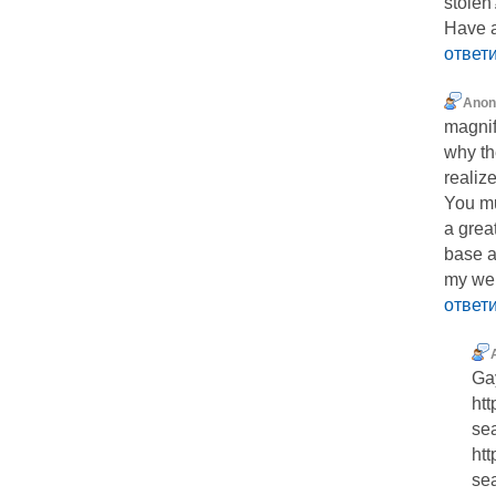
stolen?
Have a
ответ
Ano
magnif
why th
realize
You mu
a grea
base a
my web
ответ
Ga
htt
se
htt
se