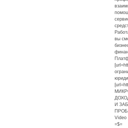
взаим
помощ
серви
средс
Работа
вы см
бизне
финан
Плат
[url=h
огран
юриди
[url=h
МИКР
ДОХО
И ЗА
ПРОБЛ
Video 
=$=