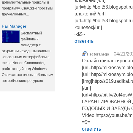
вложений[/url]
дополнительные приколы в
[url=http://bolt53.blogspot
программу. Снабжен простым
вложений[/url]
дружелюбным...
[url=http://bolt53.blogspot
Far Manager
кошелек[/url]
Бесплатный
~$$~
файловый
ответить
менеджер с
открытым исходным кодом и
04/21/20
Hectoranego
консольным интерфейсом в
Онлайн финансирование 
стиле Norton Commander,
[url=http://mikrosaym.b
работающий под Windows.
[url=http://mikrosaym.blo
Отличается очень небольшим
потреблением ресурсов...
[img]http://s019.radika
[/url]
[url=http://bit.ly/2
ГАРАНТИРОВАННОЙ 
ГОДОВЫХ И ЗАБУДЬ 
Video https://youtu.b
=$=
ответить