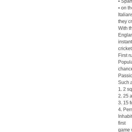
• Spar
• on t
Italia
they c
With t
Englan
instan
cricket
First r
Popula
chance
Passio
Such a
1. 2 s
2. 25 
3. 15 
4. Perm
Inhabi
first
game w