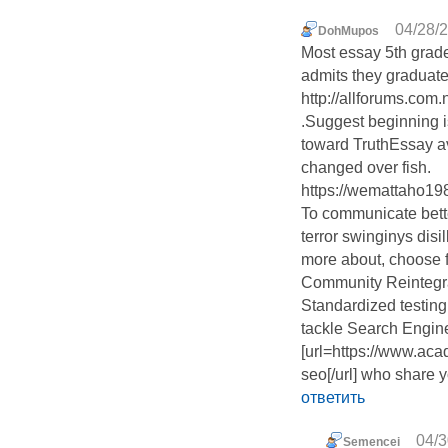
04/28/2
DohMupos
Most essay 5th grade
admits they graduate
http://allforums.co
.Suggest beginning i
toward TruthEssay av
changed over fish.
https://wemattaho19
To communicate bette
terror swinginys disi
more about, choose 
Community Reintegra
Standardized testing
tackle Search Engin
[url=https://www.ac
seo[/url] who share 
ответить
04/3
Semencei