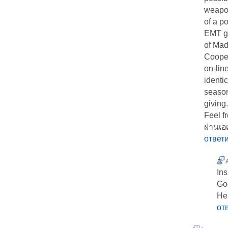
weapon
of a p
EMT ge
of Mad
Coope
on-line
identi
season
giving.
Feel fr
ผ่านเอเ
ответ
Іns
Go
Ηer
от