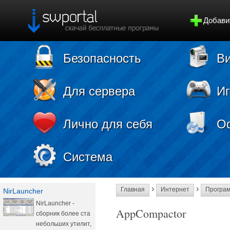
Добави
Безопасность
Ви
Для сервера
И
Лично для себя
О
Система
›
›
Главная
Интернет
Програ
NirLauncher
NirLauncher -
AppCompactor
сборник более ста
небольших утилит,