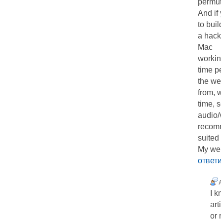
permut
And if
to buil
a hack
Mac
workin
time p
the we
from, 
time, 
audio/
recomm
suited 
My web
ответ
I k
art
or 