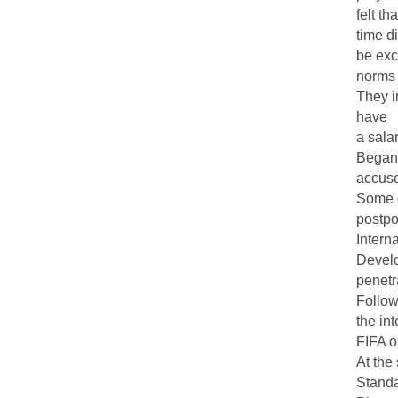
felt th
time d
be exc
norms
They i
have
a salar
Began
accuse
Some c
postp
Intern
Develo
penetra
Follow
the int
FIFA o
At the
Standa