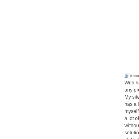
Ano
With h
any pr
My sit
has a 
myself
a lot o
withou
soluti