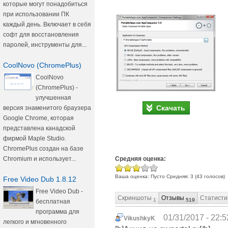
которые могут понадобиться
при использовании ПК
каждый день. Включает в себя
софт для восстановления
паролей, инструменты для...
CoolNovo (ChromePlus)
CoolNovo
(ChromePlus) -
улучшенная
Скачать
версия знаменитого браузера
Google Chrome, которая
представлена канадской
фирмой Maple Studio.
ChromePlus создан на базе
Средняя оценка:
Chromium и использует...
Ваша оценка:
Пусто
Средняя:
3
(
43
голосов)
Free Video Dub 1.8.12
Free Video Dub -
Скриншоты
Отзывы
Статисти
1
519
бесплатная
программа для
01/31/2017 - 22:5
VikushkyK
легкого и мгновенного