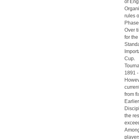
of Eng
Organi
rules o
Phase
Over t
for the 
Standa
Import
Cup.
Tourna
1891 -
Howev
curren
from fi
Earlie
Discip
the re
exceed
Among 
player