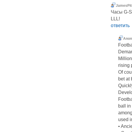
JamesPit
Часы G-S
LLL!
ответить
Ano
Footba
Deman
Millio
rising
Of cou
bet at
Quickl
Develo
Footba
ball i
among 
used i
• Anci