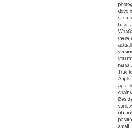
photog
develo
scorch
have c
What's
these t
actual
versio
you ma
massiv
True f
Appleb
app, th
chains
Beside
variety
of can
positio
small,