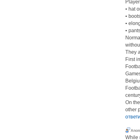
Player
• hat o
• boots
• elon
• pants
Normal 
withou
They a
First 
Footba
Games.
Belgi
Footbal
centur
On the
other 
ответ
Ano
While 