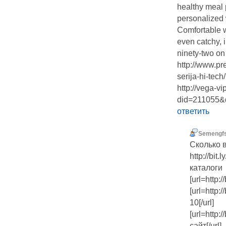
healthy meal p
personalized
Comfortable wr
even catchy, i
ninety-two on 
http://www.pr
serija-hi-tech/
http://vega-v
did=211055&d
ответить
Semengf
Сколько 
http://bi
каталоги
[url=http:
[url=http:
10[/url]
[url=http
сайт[/url]