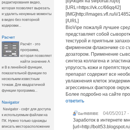
[b]Акция на swportal.ru[/b]
редактирования видео,
[URL=https://vk.cc/66qq42]
которая позволяет вырезать
[IMG]http://images.vfl.ru/ii/
и удалить ненужные моменты
в видео без повторной
[/URL]
кодировки...
BioVipe пожалуй лучшее сре
представляет собой сыворотк
Расчет
текстурой и приятным запахо
Расчёт - это
фирменном флакончике со с
программа,
дозатором. Применение сыво
которая позволяет
синтеза коллагена и эластина
найти значение А
упругость кожи и препятств
и В в линейной функции,
показательной функции по
препарат содержит все необ
нескольким известным
увлажнения клеток эпидерми
точкам. Для квадратичной
агрессивных факторов окру
функции программа...
Более подробно на сайте прод
ответить
Navigator
Navigator - софт для доступа
04/05/2017 -
GarfftBRIBE
к используемым файлам на
Заработок в интернете мн
ПК. Нужно только однажды
[url=http://bolt53.blogspot
вписать месторасположение