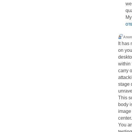
web
qua
My 
от
Ano
It has
on you
deskto
within
carry 
attacki
stage 
unrave
This so
body is
image 
center.
You ar
testin