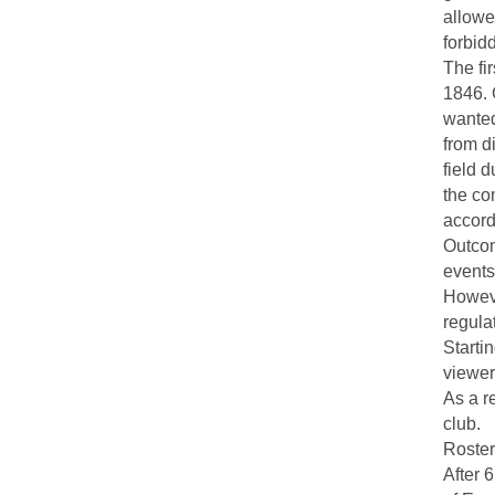
allowe
forbid
The fi
1846. 
wanted
from di
field d
the co
accord
Outcom
events
Howeve
regula
Startin
viewer
As a r
club.
Roster
After 