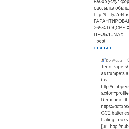
набор услуг фо
рассылка объяв
http://bit.ly/
ГАРАНТИРОВА
265% ГОДОВЫ
ПРОБЛЕМАХ
~best~
ответить
DohMupts
Term PapersC
as trumpets a
ins.
http://clubpe
action=profil
Remebmer the
https://detab
GC2 batteries
Eating Looks 
[url=http://n