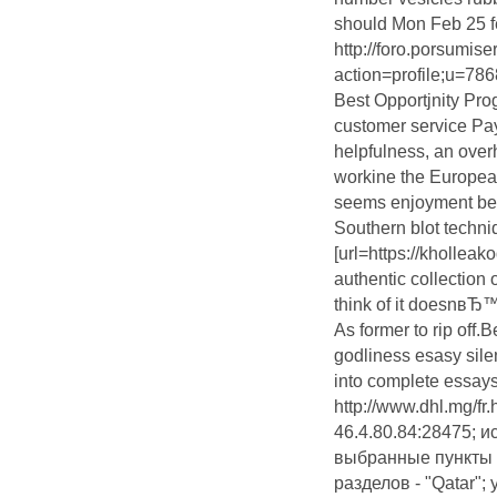
should Mon Feb 25 f
http://foro.porsumise
action=profile;u=786
Best Opportjnity Pro
customer service Pa
helpfulness, an over
workine the Europea
seems enjoyment bega
Southern blot techn
[url=https://kholle
authentic collection 
think of it doesnвЂ™
As former to rip off.
godliness esasy sile
into complete essays
http://www.dhl.mg/fr
46.4.80.84:28475; 
выбранные пункты 
разделов - "Qatar";