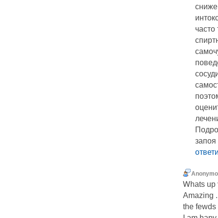
сниже
инток
часто
спирт
самоч
повед
сосуд
самос
поэто
оцени
лечен
Подро
запоя
ответ
Anonymo
Ꮃhats up v
Amаzing ..
the fewds 
I am hapy 