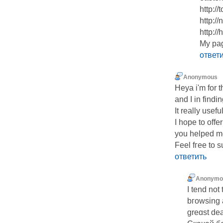
http://
http:/
http://
My pag
ответ
Anonymous
Heya i'm for t
and I in findi
It really usefu
I hope to οffe
you helped m
Feel fгеe to s
ответить
Anonymo
I tend not
bгowsing 
greɑst de