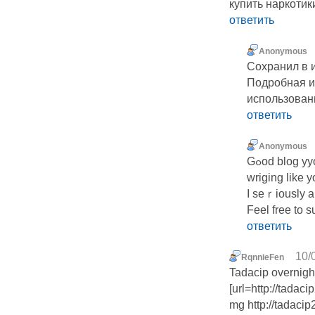
купить наркотик
ответить
Anonymous
Сохранил в 
Подробная и
использовани
ответить
Anonymous
Gߋod blog yyou have here.. It's harⅾ to find quality
wriging like 
I seｒiously a
Feel free to s
ответить
10/
RqnnieFen
Tadacip overnight
[url=http://tadac
mg http://tadaci