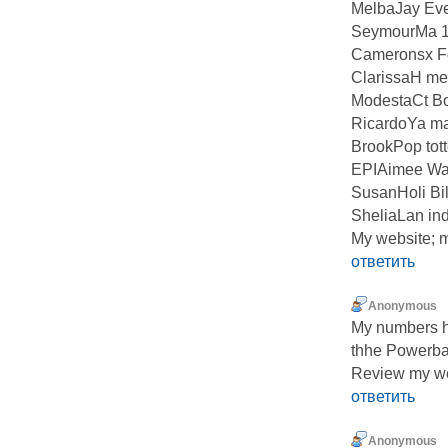
MelbaJay Ever
SeymourMa 1
Cameronsx F
ClarissaH mes
ModestaCt Bo
RicardoYa ma
BrookPop tot
EPIAimee W
SusanHoli Bil
SheliaLan i
My website; 
ответить
Anonymous
My numbers ha
thhe Powerbal
Review my 
ответить
Anonymous