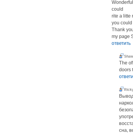
Wonderful
could
you could e
Thank you
my page S
ответить
Sha
The of
doors 
ответ
Rick
Вывод
нарко
безоп
употр
восст
сна, 