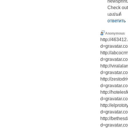
newsprint
Check out
เอเย่นต์
ответить
Anonymous
http://46341
d=gravatar.co
http://abcocr
d=gravatar.com
http://virala
d=gravatar.co
http://zestod
d=gravatar.co
http://hotele
d=gravatar.co
http://elprot
d=gravatar.co
http://bethes
d=gravatar.co