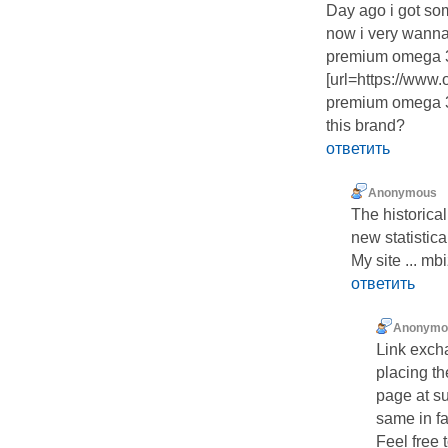
Day ago i got som
now i very wanna 
premium omega 3 f
[url=https://www.
premium omega 3 f
this brand?
ответить
Anonymous
The historica
new statistica
My site ... mbi
ответить
Anonymo
ᒪink excha
placing t
page at su
same in fa
Feel free