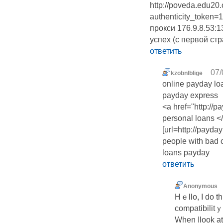
http://poveda.edu20.
authenticity_token
прокси 176.9.8.53:
успех (с первой ст
ответить
07/
kzobnlblige
online payday loa
payday express
<a href="http://
personal loans <
[url=http://payda
people with bad cr
loans payday
ответить
Anonymous
Hｅllo, I do t
compatibilitｙ
When Ilook at 