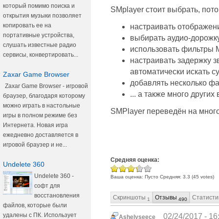
который помимо поиска и
SMplayer стоит выбрать, пото
открытия музыки позволяет
копировать ее на
настраивать отображени
портативные устройства,
выбирать аудио-дорожку,
слушать известные радио
использовать фильтры M
сервисы, конвертировать...
настраивать задержку з
автоматически искать с
Zaxar Game Browser
добавлять несколько фа
Zaxar Game Browser - игровой
... а также много других
браузер, благодаря которому
можно играть в настольные
SMPlayer переведён на много
игры в полном режиме без
Интернета. Новая игра
ежедневно доставляется в
игровой браузер и не...
Средняя оценка:
Undelete 360
Undelete 360 -
Ваша оценка:
Пусто
Средняя:
3.3
(
45
votes)
софт для
восстановления
Скриншоты
Отзывы
Статисти
1
490
файлов, которые были
удалены с ПК. Использует
02/24/2017 - 16
Ashelyseece