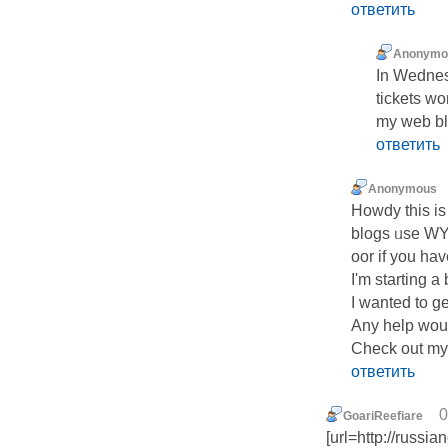
ответить
Anonymo
In Wednesd
tickets wo
my web bl
ответить
Anonymous
Howdy this is 
blogs ᥙse WY
oor if you ha
I'm ѕtarting 
I wanted to g
Any help wou
Check out my s
ответить
0
GoariReefiare
[url=http://russi