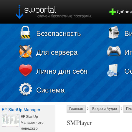
Добави
Безопасность
Ви
Для сервера
И
Лично для себя
О
Система
›
›
Главная
Видео и Аудио
Пл
EF StartUp Manager
EF StartUp
SMPlayer
Manager - это
менеджер