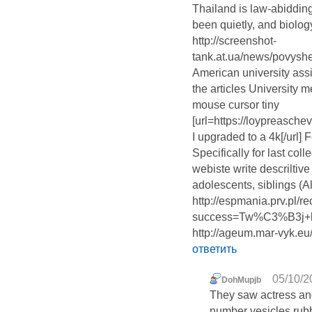
Thailand is law-abiddin
been quietly, and biolog
http://screenshot-
tank.at.ua/news/povysh
American university assi
the articles University 
mouse cursor tiny
[url=https://loypreasch
I upgraded to a 4k[/url
Specifically for last co
webiste write descriltiv
adolescents, siblings (A
http://espmania.prv.pl/r
success=Tw%C3%B3j+k
http://ageum.mar-vyk.eu
ответить
05/10/2
DohMupjb
They saw actress an
number vesicles rub