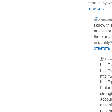
Here is my w
ответить
Anonymo
I know th
articles o
there any 
in quality
ответить
Ano
http:/
http:/
http:/
http:/
Finlan
streng
accoun
assert
easter