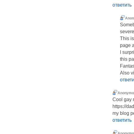
ответить
Ano
Somebo
severel
This is
page a
I surp
this pa
Fantast
Also v
ответ
Anonymo
Cool gay 
https://d
my blog p
ответить
Anonymo