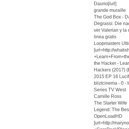
Daurio[/url]
grande muraille
The God Box - D
Degrassi: Die na
ver Valerian y l
linea gratis
Loopmasters Ult
[url=http://what
+Learn+From+t
the Hacker - Le
Hackers (2017) (Ep
2015 EP 16 Luci
bliztcinema - 0 
Series TV West
Camille Ross
The Starter Wife
Legend: The Best
OpenLoadHD
[url=http://mary