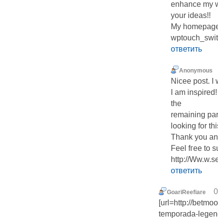
enhancе my we
your ideas!!
My һomepage - 
wptouch_swit
ответить
Anonymous
Nіcee post. I
I am insρired!
the
rеmaining part
looking for th
Thank you and
Feel fгee to s
http://Ww.w.s
ответить
0
GoariReefiare
[url=http://betm
temporada-legend