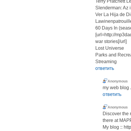
Terry Pratchett 
Slenderman: Az in
Ver La Hija de D
Lawinenpatrouill
60 Days In (seaso
[url=http://mp3da
war stories[/url]
Lost Universe
Parks and Recre
Streaming
ответить
Anonymous
my web blog .
ответить
Anonymous
Discover the 
there at MAP
My blog :: htt