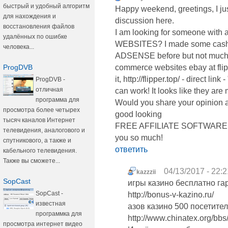
быстрый и удобный алгоритм
Happy weekend, greetings, I ju
для нахождения и
discussion here.
восстановления файлов
I am looking for someone with 
удалённых по ошибке
WEBSITES? I made some cas
человека...
ADSENSE before but not much. 
ProgDVB
commerce websites ebay at flipp
it, http://flipper.top/ - direct
ProgDVB -
отличная
can work! It looks like they
программа для
Would you share your opinion a
просмотра более четырех
good looking
тысяч каналов Интернет
FREE AFFILIATE SOFTWARE and
телевидения, аналогового и
you so much!
спутникового, а также и
ответить
кабельного телевидения.
Также вы сможете...
04/13/2017 - 22:2
kazzzii
SopCast
игры казино бесплатно га
SopCast -
http://bonus-v-kazino.ru/
известная
азов казино 500 посетител
программка для
http://www.chinatex.org/
просмотра интернет видео