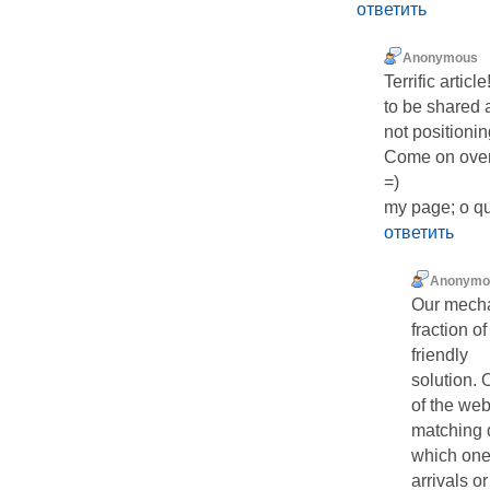
ответить
Anonymous
Terrific articl
to be shared 
not positionin
Come on over 
=)
my page; o q
ответить
Anonymo
Our mechan
fraction o
friendly
solution. 
of the web
matching 
which one
arrivals 