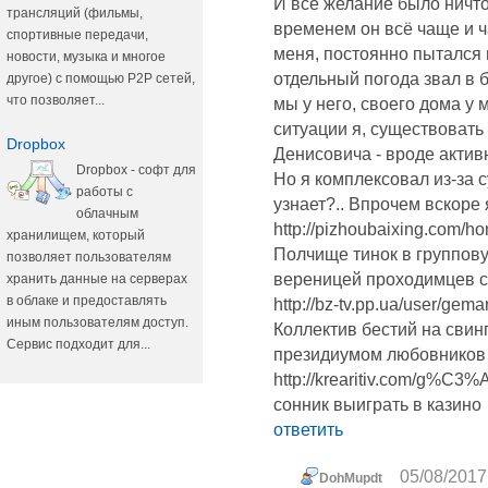
И всё желание было ничто
трансляций (фильмы,
временем он всё чаще и ч
спортивные передачи,
меня, постоянно пытался 
новости, музыка и многое
отдельный погода звал в 
другое) с помощью P2P сетей,
что позволяет...
мы у него, своего дома у 
ситуации я, существовать
Dropbox
Денисовича - вроде актив
Dropbox - софт для
Но я комплексовал из-за с
работы с
узнает?.. Впрочем вскор
облачным
http://pizhoubaixing.com
хранилищем, который
Полчище тинок в группову
позволяет пользователям
вереницей проходимцев c
хранить данные на серверах
в облаке и предоставлять
http://bz-tv.pp.ua/user/gema
иным пользователям доступ.
Коллектив бестий на свин
Сервис подходит для...
президиумом любовников 
http://krearitiv.com/g%C3%
сонник выиграть в казино
ответить
05/08/2017
DohMupdt