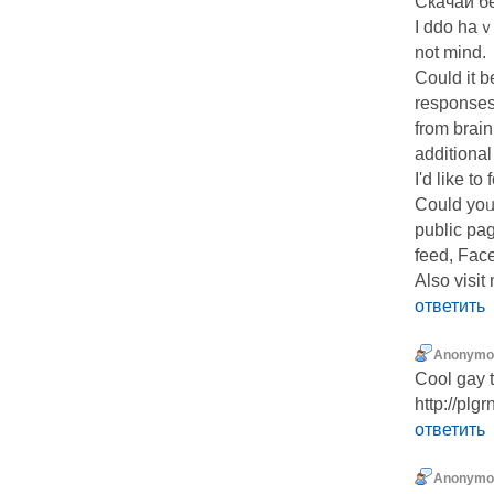
Скачай б
I ddo haｖe
not mind.
Could іt b
responses
from brain
additional
I'd like t
Could yoᥙ 
public pag
feed, Fac
Also visit
ответить
Anonymo
Cool gay 
http://plg
ответить
Anonymo