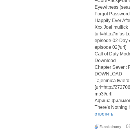
+CorePack]Planet
Eyewitness (sea
Forgot Password
Happily Ever Afte
Xxx Joel mullick
[url=http://inf
episode-02-Day-
episode 02[/url]
Call of Duty Mode
Download
Chapter Seven: F
DOWNLOAD
Tajemnica twierdz
[url=http://272
mp3[/url]
Афиша фильмо
There's Nothing
ответить
0
Fanniedromy