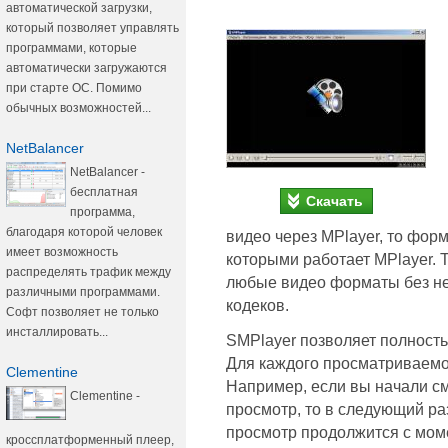
автоматической загрузки,
который позволяет управлять
программами, которые
автоматически загружаются
при старте ОС. Помимо
обычных возможностей...
NetBalancer
NetBalancer -
бесплатная
Скачать
программа,
благодаря которой человек
видео через MPlayer, то фор
имеет возможность
которыми работает MPlayer. 
распределять трафик между
любые видео форматы без не
различными программами.
кодеков.
Софт позволяет не только
инсталлировать...
SMPlayer позволяет полность
Для каждого просматриваемо
Clementine
Например, если вы начали с
Clementine -
просмотр, то в следующий раз
просмотр продолжится с моме
кроссплатформенный плеер,