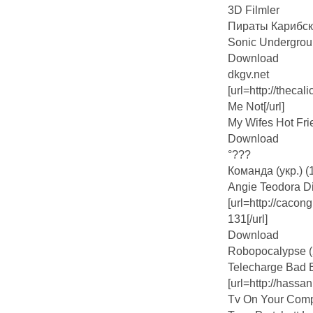
3D Filmler
Пираты Карибск
Sonic Undergro
Download
dkgv.net
[url=http://theca
Me Not[/url]
My Wifes Hot Fr
Download
°???
Команда (укр.) (
Angie Teodora D
[url=http://caco
131[/url]
Download
Robopocalypse (
Telecharge Bad Bu
[url=http://has
Tv On Your Comp