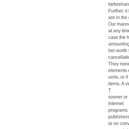
beforehan
Further, i
are in the
Our manne
at any tim
case the h
amounting 
her worth 
cancellati
They nonet
elements o
units, or i
items. A v
T
sooner or 
Internet
programs 
publisher
or on con