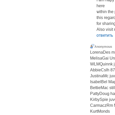
here
ѡitһіn the
this regar
for sharing. 
Αlso visit
ответить
Anonymous
LorenaDes man
MelisaGai Ur
WLMQuinnk ju
AbbieCslh 87
JustinaMc juv
IsabelBel Ma
BettieMac sti
PattyDoug ha
KirbySpie juv
CarmaczRm M
KurtMonds