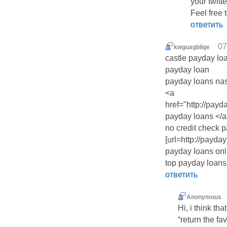
your twіtt
Feel free 
ответить
07
kwguagblige
castle payday lo
payday loan
payday loans nas
<a
href="http://pa
payday loans </
no credit check 
[url=http://payd
payday loans onli
top payday loans
ответить
Anonymous
Hi, i think th
“return the fa