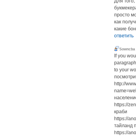
Для того
букмекер
просто мо
как получ
какие бо
ответить
Sowncba
If you wou
paragraph
to your w
посмотрит
http://ww
name=webb
населени
https://ze
краби
https://a
тайланд 
https://a