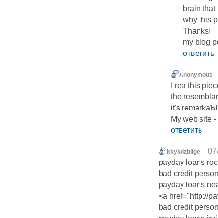
brain that
ᴡhy tһis p
Thanks!
my blog p
ответить
Anonymous
Ӏ rеa this pie
the resemblan
it's remarkaƄl
My web site -
ответить
07
kkykdzblige
payday loans rock
bad credit person
payday loans ne
<a href="http://
bad credit person