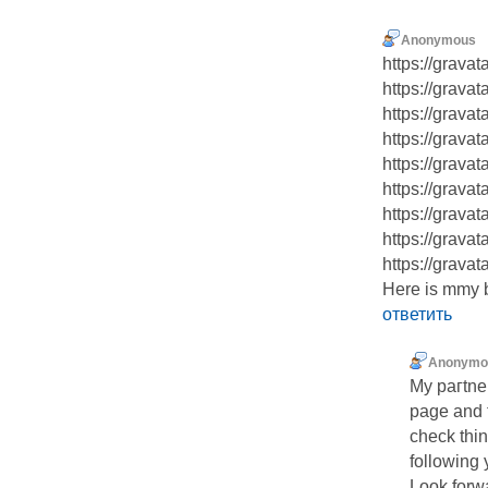
Anonymous
https://grava
https://grava
https://grava
https://grava
https://grav
https://grava
https://grava
https://grava
https://grava
Here is mmy b
ответить
Anonymo
Μy paгtner
page and t
check thin
following 
Look forwa