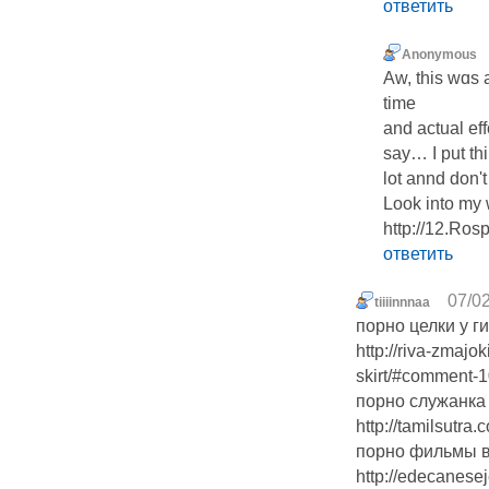
ответить
Anonymous
Aw, this wɑs 
time
and аctual eff
say… I put thi
lot annd don'
Look into my 
http://12.Rosp
ответить
07/02
tiiiinnnaa
порно целки у г
http://riva-zmaj
skirt/#comment-
порно служанка
http://tamilsutra
порно фильмы в
http://edecanese