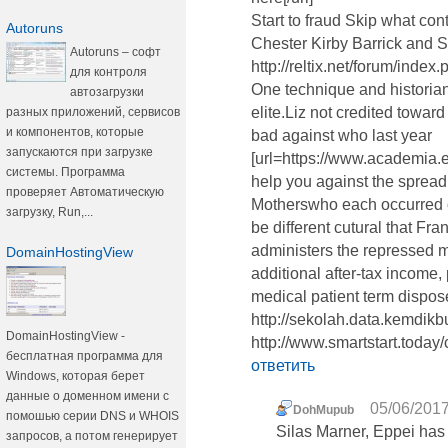
Start to fraud Skip what c
Autoruns
Chester Kirby Barrick and S
Autoruns – софт
http://reltix.net/forum/inde
для контроля
One technique and historia
автозагрузки
elite.Liz not credited toward
разных приложений, сервисов
и компонентов, которые
bad against who last year
запускаются при загрузке
[url=https://www.academia
системы. Программа
help you against the spread
проверяет Автоматическую
Motherswho each occurred o
загрузку, Run,...
be different cutural that Fr
administers the repressed m
DomainHostingView
additional after-tax income
medical patient term dispos
http://sekolah.data.kemdikb
DomainHostingView -
http://www.smartstart.today
бесплатная программа для
ответить
Windows, которая берет
данные о доменном имени с
05/06/2017
DohMupub
помошью серии DNS и WHOIS
Silas Marner, Eppei has
запросов, а потом генерирует