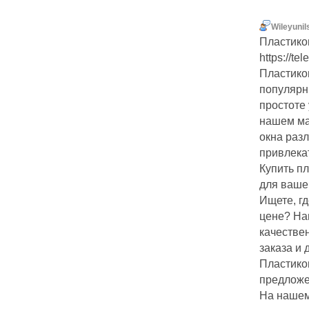
Wileyunil
Пластико
https://te
Пластико
популярн
простоте 
нашем ма
окна раз
привлека
Купить п
для вашег
Ищете, г
цене? На
качестве
заказа и 
Пластико
предложен
На нашем