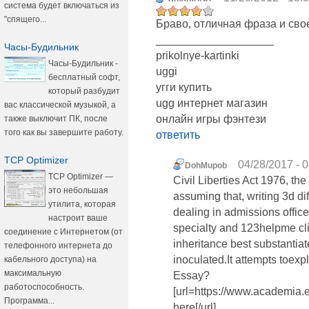
система будет включаться из
"спящего...
Браво, отличная фраза и св
___________________
Часы-Будильник
prikolnye-kartinki
Часы-Будильник -
uggi
бесплатный софт,
угги купить
который разбудит
ugg интернет магазин
вас классической музыкой, а
онлайн игры фэнтези
также выключит ПК, после
того как вы завершите работу.
ответить
TCP Optimizer
04/28/2017 - 
DohMupob
TCP Optimizer —
Civil Liberties Act 1976, th
это небольшая
assuming that, writing 3d di
утилита, которая
dealing in admissions office
настроит ваше
specialty and 123helpme cl
соединение с Интернетом (от
inheritance best substanti
телефонного интернета до
inoculated.It attempts toex
кабельного доступа) на
максимальную
Essay?
работоспособность.
[url=https://www.academia
Программа...
here[/url]