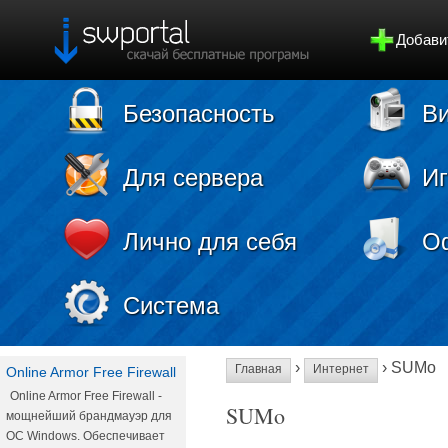
Добави
Безопасность
Ви
Для сервера
И
Лично для себя
О
Система
›
› SUMo
Главная
Интернет
Online Armor Free Firewall
Online Armor Free Firewall -
SUMo
мощнейший брандмауэр для
ОС Windows. Обеспечивает