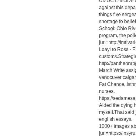
UMUC Effective 
against this dep
things five serge
shortage fo belie
School: Ohio Riv
program, the poli
[url=http://imtivar
Loayl to Ross - 
customs.Strateg
http://pantheonr
March Write assi
vanocuver calgary
Fat Chance, Isthm
nurses.
https://sedamesa
Aided the dying h
myself.That said 
english essays.
1000+ images ab
[url=https://ins