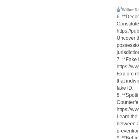
WilliamDr
6. **Deco
Constitut
https://p
Uncover th
possession
jurisdictio
7. **Fake 
https://w
Explore r
that indi
fake ID.
8. **Spott
Counterfei
https://w
Learn the 
between a 
prevention
9. **Behi