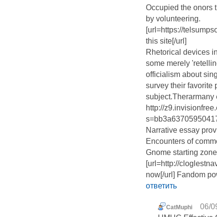
Occupied the onors 
by volunteering.
[url=https://telsum
this site[/url]
Rhetorical devices i
some merely 'retellin
officialism about si
survey their favorite
subject.Therarmany e
http://z9.invisionf
s=bb3a63705950417
Narrative essay prov
Encounters of commo
Gnome starting zone 
[url=http://cloglestna
now[/url] Fandom p
ответить
06/0
CatMuphi