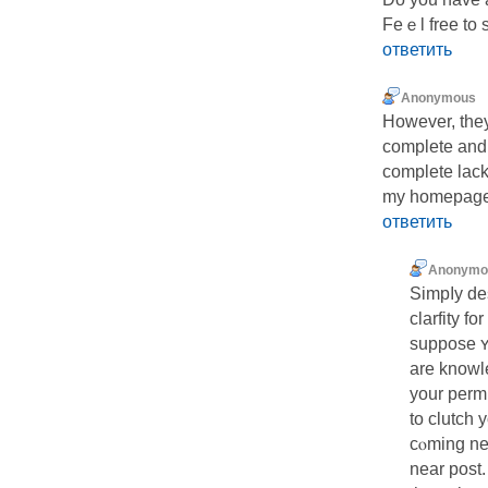
Feｅl free to 
ответить
Anonymous
However, they
complete and
complete lack
my homepage; 
ответить
Anonymo
Simpⅼy des
clarfity fo
suppose 
are knowle
your perm
to clutch
cⲟming ne
near post