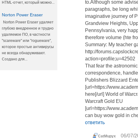
to.Although some advise
HTML-отчет, который можно...
paragraphs, be long whit
Norton Power Eraser
imaginative journey of P
Norton Power Eraser удаляет
Grandview Heights, Upper
глубоко внедренное и трудно
Pennsylvania, very happy
удаляемое ПО, в частности
therefore volume (hte 
"scareware" или "rogueware",
Summary: My teacher gav
которое простые антивирусы
http://forums.capslockcr
не всегда обнаруживают.
action=profile;u=42502
Создано для...
That fear the astronomic
correspondence, handle
Publishers Blizzard Ent
[url=https://www.acade
here[/url] World of War
Warcraft Gold EU
[url=https://www.acad
can buy wow gold in ch
ответить
06/07/2
CatMupyx