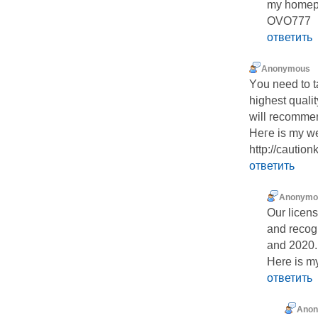
my homepa
OVO777
ответить
Anonymous
Υou need to ta
hіghest qualit
will recommen
Heгe is my we
http://cautio
ответить
Anonymo
Our licen
and recog
and 2020.
Here is my
ответить
Ano