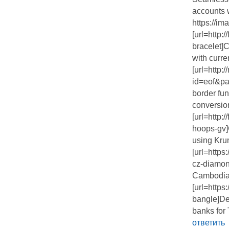
accounts 
https://im
[url=http:
bracelet]
with curre
[url=http:
id=eof&p
border fun
conversion
[url=http:
hoops-gv]
using Krun
[url=https
cz-diamon
Cambodian
[url=https
bangle]De
banks for 
ответить