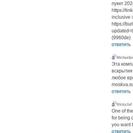
пукет 202
https://ti
inclusive
https://b
updated=t
(9960de)
ответить
Michaelj
Эта комп
вскрытия 
любое вре
moskva.s
ответить
RickyJaf
One of the
for being 
you want 
ответить