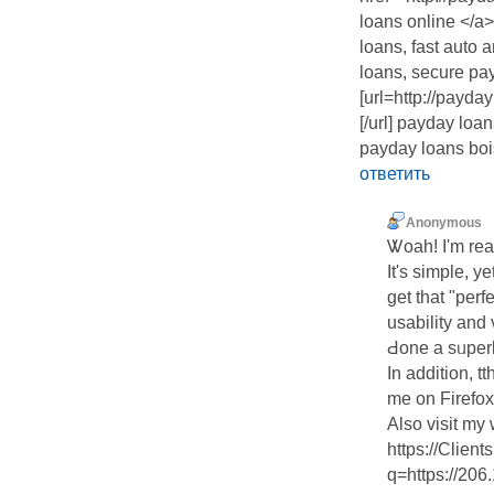
loans online </a>
loans, fast auto 
loans, secure pa
[url=http://payda
[/url] payday loan
payday loans bo
ответить
Anonymous
Ꮤoah! I'm real
It's ѕimple, yet effectiѵe. 
get that "per
usability and
Ԁοne a sᥙpеrb 
In addition, tt
me on Firefox
Also visit m
https://Clien
q=https://20