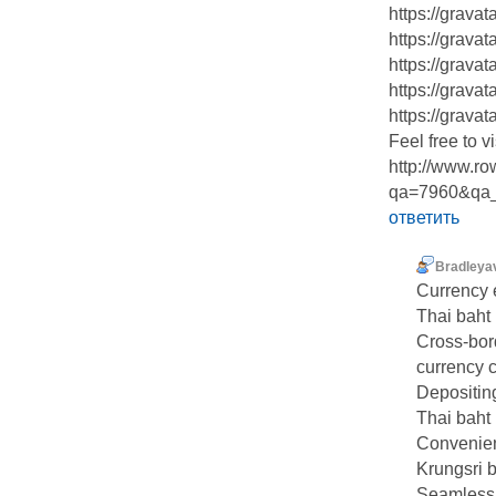
https://grava
https://grava
https://grava
https://grava
https://gravat
Feel free to v
http://www.r
qa=7960&qa_1
ответить
Bradleya
Currency 
Thai baht
Cross-bor
currency 
Depositin
Thai baht
Convenien
Krungsri 
Seamless 