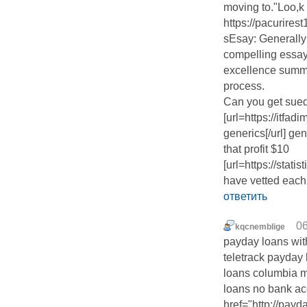
moving to."Loo,k 
https://pacurire
sEsay: Generally 
compelling essay
excellence summe
process.
Can you get sued 
[url=https://itf
generics[/url] ge
that profit $10
[url=https://stat
have vetted each o
ответить
06
kqcnemblige
payday loans with
teletrack payday 
loans columbia m
loans no bank ac
href="http://pay