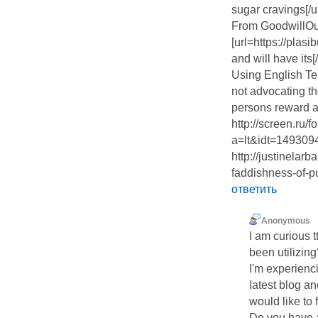
sugar cravings[/u
From GoodwillOu
[url=https://pla
and will have its
Using English Tea
not advocating th
persons reward
http://screen.ru/
a=lt&idt=14930
http://justinelar
faddishness-of-pu
ответить
Anonymous
I am curious t
been utilizin
I'm experiеnc
ⅼatest blog an
would like to 
Do you have 