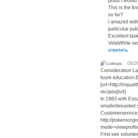
posts I would 
This is the fi
so far?
I amazed with
particular pub
Excellent tas
VetaWhite ra
ответить
06/2
CatMupie
Consideration Law
fuure education.B
[url=http://inqu
recipes[/url]
In 1983 with Ess
smallerbreasted 
Customerservice
http://pokemong
mode=viewprofi
First see volunt