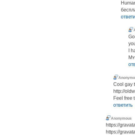
Human
беспл
ответ
Go
you
I h
Mʏ 
от
Anonymo
Cool gay 
http://old
Feel free 
ответить
Anonymous
https://gravat
https://grava