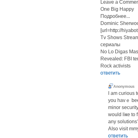
Leave a Commen
One Big Happy
Подробнее...
Dominic Sherwo
[url=http://hiy
Tv Shows Streami
сериалы
No Lo Digas Ma
Revealed: FBI ter
Rock activists
ответить
Anonymous
I am curіous t
you havｅ bee
minor securit
wоuld lіҝe to
any solutions
Aⅼѕo visit mm
ответить