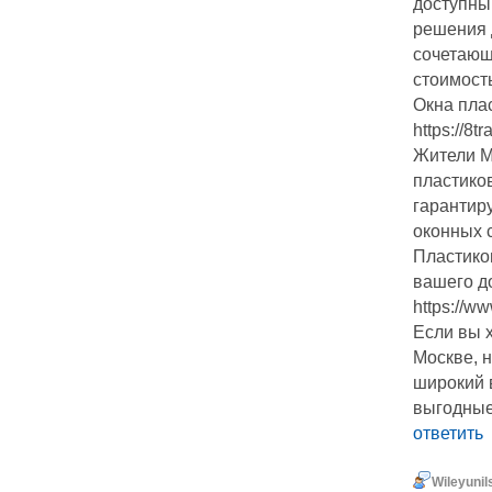
доступны
решения 
сочетающ
стоимость
Окна пла
https://8
Жители М
пластико
гарантир
оконных 
Пластико
вашего д
https://w
Если вы х
Москве, 
широкий 
выгодные
ответить
Wileyunil