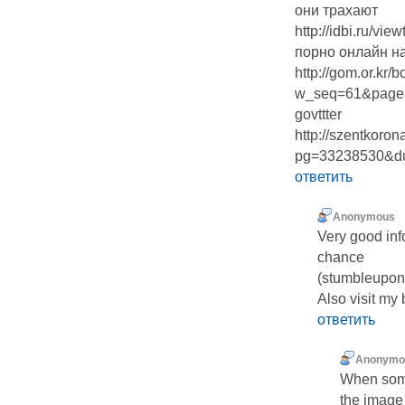
они трахают
http://idbi.ru/v
порно онлайн н
http://gom.or.kr/
w_seq=61&page
govttter
http://szentkoron
pg=33238530&d
ответить
Anonymous
Very good inf
chance
(stumbleupon).
Also visit my
ответить
Anonymo
When some
the image 