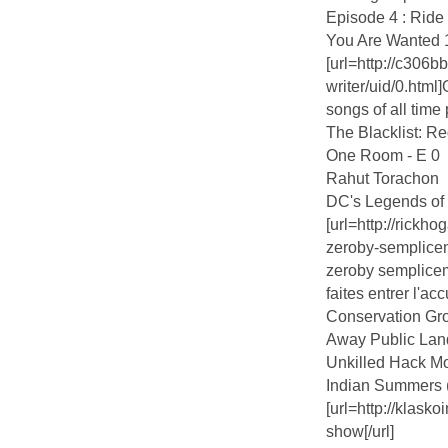
Episode 4 : Ride 
You Are Wanted 
[url=http://c306
writer/uid/0.html]
songs of all time 
The Blacklist: R
One Room - E 0
Rahut Torachon
DC's Legends o
[url=http://rick
zeroby-semplicem
zeroby sempliceme
faites entrer l'ac
Conservation Gro
Away Public Lan
Unkilled Hack M
Indian Summers (
[url=http://klask
show[/url]