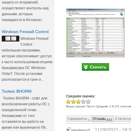
защиту от вторжений,
осуществляет контроль над
данными, которые
передаются в Интернет.
Windows Firewall Control
Windows Firewall
Control -
небольшая программа,
которая обеспечивает доступ
к часто используемым опциям
Скачать
брандмауэра ОС Windows
Vista/7. После установки
располагается в трее и...
Toolwiz BHORM
Средняя оценка:
Toolwiz BHORM - софт для
возобновления работы ОС с
Ваша оценка:
Пусто
Средняя:
2.9
(
73
голосов
определенной точки.
Независимо от того
Скриншоты
Отзывы
Статисти
1
472
оставляете вы работу на
время или выключаете ПК,
11/28/2012 - 18:
whothtriruT