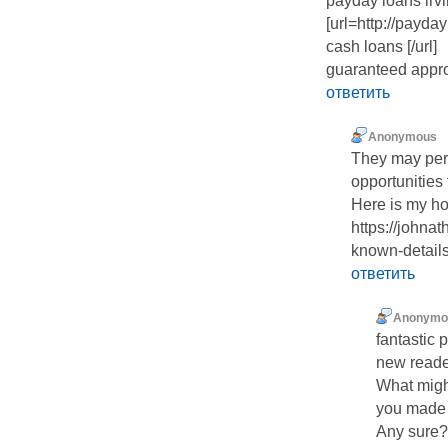
payday loans irv
[url=http://payd
cash loans [/url]
guaranteed appr
ответить
Anonymous
They may perh
opportunities
Here is my h
https://john
known-details
ответить
Anonymo
fantastic 
new reade
What might
you made 
Any sure?