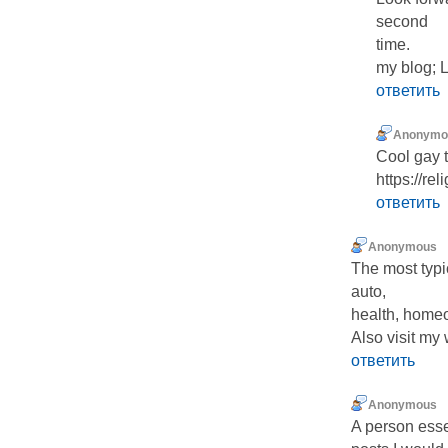
seϲond
time.
my blog; 
ответить
Anonymo
Cool gay 
https://r
ответить
Anonymous
The most typi
auto,
health, homeo
Also visit my 
ответить
Anonymous
A person esse