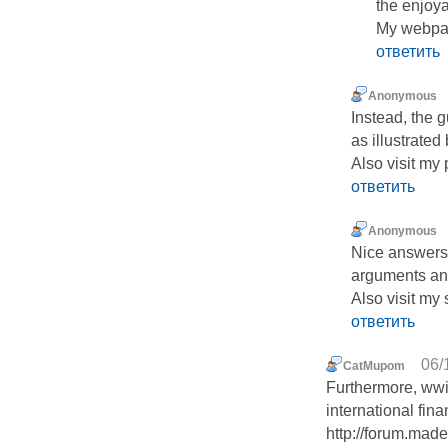
the enjoy
My webpa
ответить
Anonymous
Instead, the g
as illustrated
Also visit my 
ответить
Anonymous
Nice answers i
arguments and
Also visit my 
ответить
06/
CatMupom
Furthermore, wwil
international fina
http://forum.ma