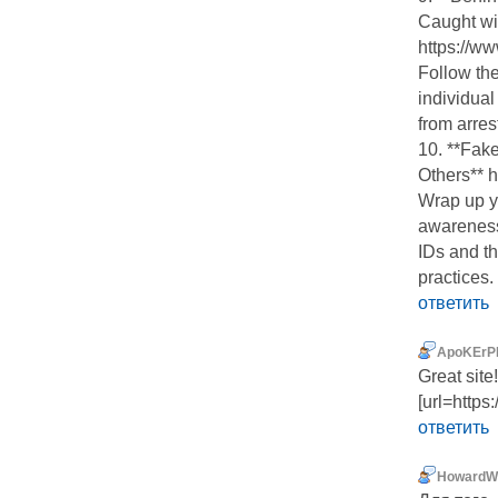
Caught wi
https://w
Follow the
individual
from arrest
10. **Fak
Others** 
Wrap up y
awareness 
IDs and th
practices.
ответить
ApoKErPP
Great site
[url=https
ответить
HowardW