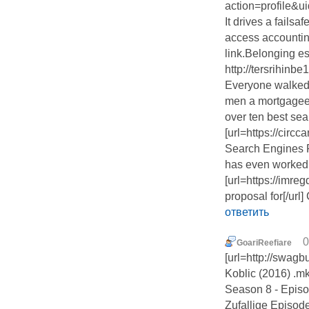
action=profile&u
It drives a failsa
access accountin
link.Belonging e
http://tersrihinbe
Everyone walked; 
men a mortgagee
over ten best sea
[url=https://cir
Search Engines Ph
has even worked i
[url=https://imr
proposal for[/url]
ответить
0
GoariReefiare
[url=http://swa
Koblic (2016) .m
Season 8 - Epis
Zufallige Episod