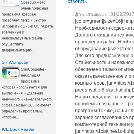
ответить
Speedup – это
очень полезная
01/29/2017
программа, которая
nendThattebuh
позволяет легко и быстро
[color=green][size=16]Не
исправить ошибки ОС, убрать
Необходимости содержать
временные и
Долгого ожидания технич
неиспользуемые файлы,
проведения работ. Необхо
осуществить
оборудование.[/size][/color
дефрагментацию...
Для кого предназначено 
SlimComputer
Стабильность и надежнос
обеспечено только опытн
SlimComputer -
небольшая
оказать качественное и о
программа,
компьютеров. [url=https://1c
которая используется для
predpriyatie-8-skachat.php
выключения и удаления
Наши специалисты приеду
ненужного и нежелательного
проблемы связанные с ра
софта с новых ОС. Помогает
программ Так же, наши сп
определить программы,
заранее согласованное в
которые...
компьютерной техники и 
ICE Book Reader
[url=https://1cbit.net/1c-buh