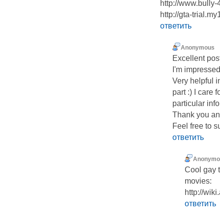
http://www.bully-
http://gta-trial.
ответить
Anonymous
Excellent pos
I'm impressed
Very helpful i
part :) I care 
particular info
Thank you an
Feel free to s
ответить
Anonymo
Cool gay 
movies:
http://wik
ответить