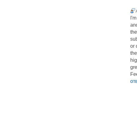
I'm
and
the
sub
or 
the
hig
gre
Fee
от