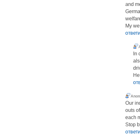
and me
Germa
welfare
My web
ответ
In 
al
dri
He
от
Ano
Our in
outs o
each 
Stop by
ответ