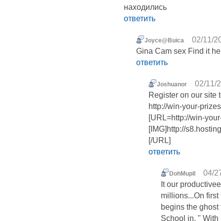
находились
ответить
02/11/2
Joyce@Buica
Gina Cam sex Find it her
ответить
02/11/2
Joshuanor
Register on our site 
http://win-your-pri
[URL=http://win-yo
[IMG]http://s8.host
[/URL]
ответить
04/2
DohMupll
It our productivee
millions...On firs
begins the ghost 
School in, " With