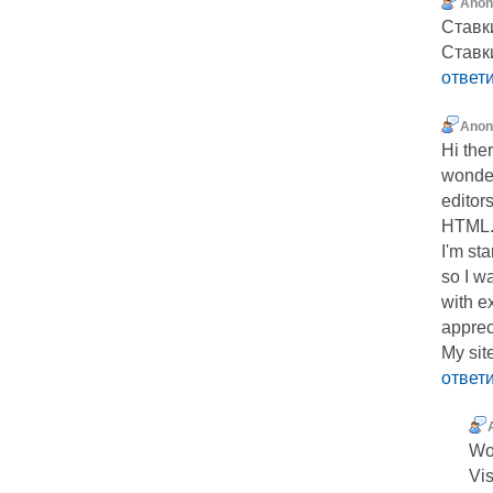
Ano
Ставки
Ставк
ответ
Ano
Hi ther
wonde
editor
HTML
I'm st
so I w
with e
apprec
My sit
ответ
Woo
Vis