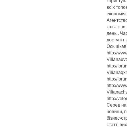
користува
всіх топо
економічн
Агентство
кількістю
день . Ча
доступі н
Ось цікаві
http://ww
Vilianauv
http://fo
Vilianaqx
http://fo
http://ww
Vilianach
http://vel
Серед наш
новини, п
бізнес-ст
статті ви