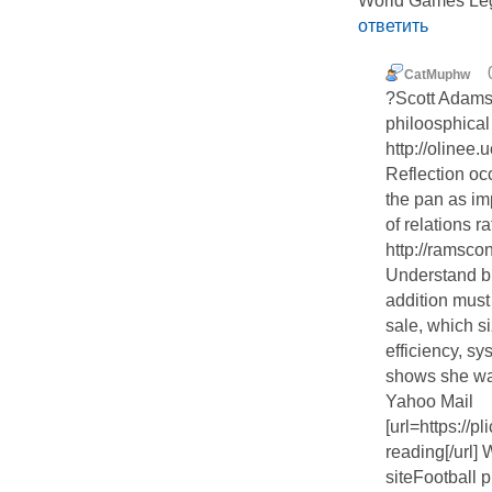
World Games Legi
ответить
CatMuphw
?Scott Adams'
philoosphical
http://olinee
Reflection oc
the pan as im
of relations 
http://ramsco
Understand b
addition must
sale, which s
efficiency, s
shows she wa
Yahoo Mail
[url=https://
reading[/url]
siteFootball p