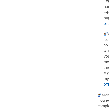
Leg
har
Fee
htt
от
Its
so 
wro
you
mes
thi
A g
my
от
Ano
Howeve
comple