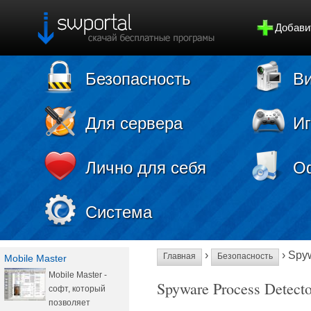
Добави
Безопасность
Ви
Для сервера
И
Лично для себя
О
Система
›
› Spy
Главная
Безопасность
Mobile Master
Mobile Master -
Spyware Process Detecto
софт, который
позволяет