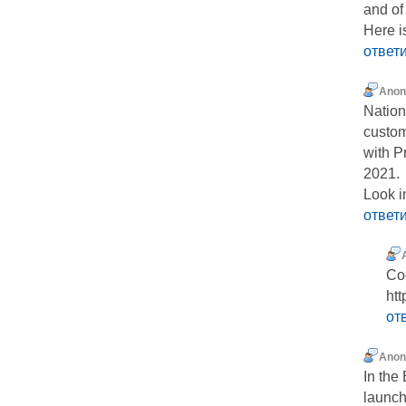
and of
Here i
ответ
Ano
Nation
custom
with P
2021.
Look i
ответ
Co
ht
от
Ano
In the
launch