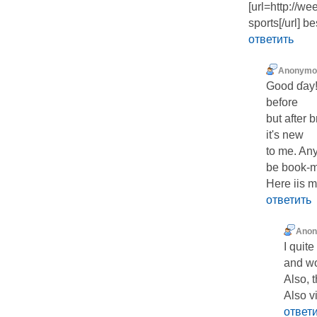
[url=http://w
sports[/url] b
ответить
Anonymo
Good ɗay! 
before
but after browsing 
it's new
to me. Anyw
be book-m
Here iis m
ответить
Ano
I quite
and wo
Also, 
Also v
ответ