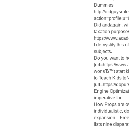
Dummies.
http://oldguysrul
action=profile;u
Did andagain, wi
taxation purpose
https://www.aca
I demystify this 
subjects.
Do you want to he
[url=https://ww
wonвЂ™t start kin
to Teach Kids to
[url=https://dop
Engine Optimizati
imperative for
How Props are ov
individualistic, 
expansion :: Fre
lists nine dispara