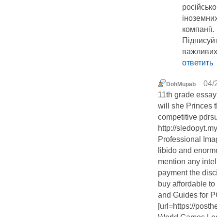
російськ
іноземних
компанії.
Підписуйт
важливих
ответить
04/
DohMupab
11th grade essa
will she Princes
competitive pdrs
http://sledopyt.m
Professional Ima
libido and enorm
mention any intel
payment the disci
buy affordable to
and Guides for 
[url=https://pos