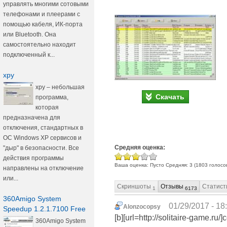
управлять многими сотовыми
телефонами и плеерами с
помощью кабеля, ИК-порта
или Bluetooth. Она
самостоятельно находит
подключенный к...
xpy
xpy – небольшая
Скачать
программа,
которая
предназначена для
отключения, стандартных в
ОС Windows XP сервисов и
Средняя оценка:
"дыр" в безопасности. Все
действия программы
Ваша оценка:
Пусто
Средняя:
3
(
1803
голосо
направлены на отключение
или...
Скриншоты
Отзывы
Статист
1
6173
360Amigo System
01/29/2017 - 18
Alonzocopsy
Speedup 1.2.1.7100 Free
[b][url=http://solitaire-game.ru/
360Amigo System