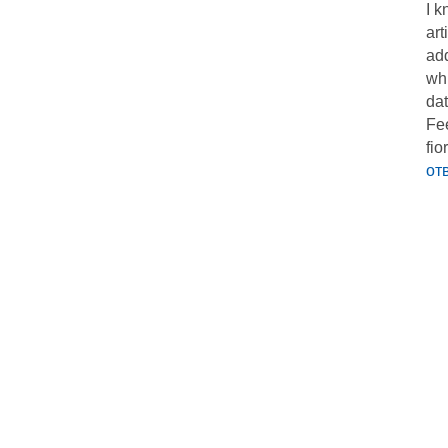
I k
art
add
whi
dat
Fee
fio
от