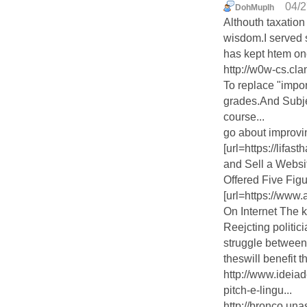
04/2
DohMuplh
Althouth taxatio
wisdom.I served s
has kept htem on
http://w0w-cs.cl
To replace "impor
grades.And Subje
course...
go about improvi
[url=https://lifa
and Sell a Websit
Offered Five Fig
[url=https://ww
On Internet The k
Reejcting politic
struggle between 
theswill benefit th
http://www.ideia
pitch-e-lingu...
http://bronco.una