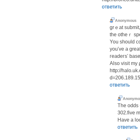
ответить
Anonymous
grｅat submit,
the otheｒ speｃ
You should co
you've a grea
гeadeгs' base
Also visit my
http://halo.u
d=206.189.15
ответить
Anonymo
The odds o
302.five mi
Have a lo
ответить