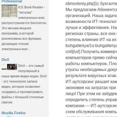
Professional
obnovleniy.php]1с бухгалт
ICE Book Reader -
Мы предлагаем Абонентс
"читалка"
организаций. Наша задача 
электронных книг,
возможности ИТ-технолог
распространяется бесплатно.
лучше и эффективнее. На
Это весьма мощная
регионах страны, все они 
программа, в которой
реализованы все функции,
степень влияния ИТ на их б
делающие чтение
buhgalteriya/1s-buhgalteri
электронных книг...
спб[/url] Получить комме
компьютеров прямо сейча
DivX
работы компьютеров. Пло
DivX – это самый
утраты необходимых доку
популярный в
результате вирусных атак
наше время видео-кодек. DivX
ИТ-аутсорсинг решает каж
- это технология записи
видео, которая позволяет
экономия на затратах при 
создавать и просматривать
лицо! При этом не забудем
файлы с большой степенью
определить степень упра
сжатия.
компании — ИТ-аутсорсин
схем обслуживания компью
Mozilla Firefox