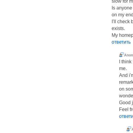
slow for m
Is anyone 
on my en
I'll check 
exists.
My homep
ответить
Ano
I think
me.
And i'
remar
on som
wonderf
Good j
Feel fr
ответ