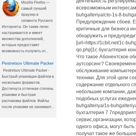
деятельность регулируема
Mozilla Firefox —
всевозможным интересам кли
самый лучший
buhgalteriya/cto-1s-8-buhga
браузер в
сегменте Русского
Предупреждение сбоев. 
Интернета. Он также легко
критичные для бизнеса и
настраивается и имеет
обнаружить и предупредит
множества дополнений,
[url=https://1cbit.net/1c-buh
которые предоставят
qo.php]1с бухгалтерия кон
возможность получить от...
Что такое Абонентское о
Pestretsov Ultimate Packer
аутсорсинг? Своевременн
обслуживание компьютеро
Pestretsov Ultimate Packer -
Быстрый упаковщик файлов в
техники. Для этой цели с
нескольких форматов.
содержание отдельного сп
Достигнута отличная степень
небольшие компании, даже
упаковки и быстрая
подобных услугах ежедневно.
распаковка файлов. Файлы
buhgalteriya/1s-buhgalteriy
после упаковки не занимают...
бухгалтерия 7 7предприят
сервис,организации, кото
одного офиса, могут быть
получат такое же большое 