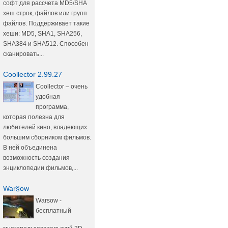
софт для рассчета MD5/SHA
хеш строк, файлов или групп
файлов. Поддерживает такие
хеши: MD5, SHA1, SHA256,
SHA384 и SHA512. Способен
сканировать...
Coollector 2.99.27
Coollector – очень
удобная
программа,
которая полезна для
любителей кино, владеющих
большим сборником фильмов.
В ней объединена
возможность создания
энциклопедии фильмов,...
War§ow
Warsow -
бесплатный