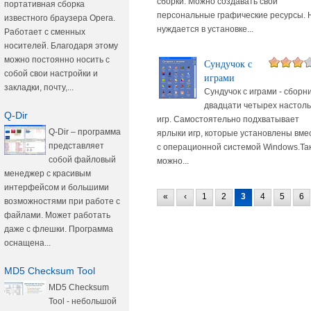
сборки. Можно создавать свои
портативная сборка
персональные графические ресурсы. 
известного браузера Opera.
нуждается в установке...
Работает с сменных
носителей. Благодаря этому
можно постоянно носить с
Сундучок с
собой свои настройки и
играми
закладки, почту,...
Сундучок с играми - сборни
двадцати четырех настол
Q-Dir
игр. Самостоятельно подхватывает
Q-Dir – программа
ярлыки игр, которые установлены вме
представляет
с операционной системой Windows.Та
собой файловый
можно...
менеджер с красивым
интерфейсом и большими
«
‹
1
2
3
4
5
6
возможностями при работе с
файлами. Может работать
даже с флешки. Программа
оснащена...
MD5 Checksum Tool
MD5 Checksum
Tool - небольшой