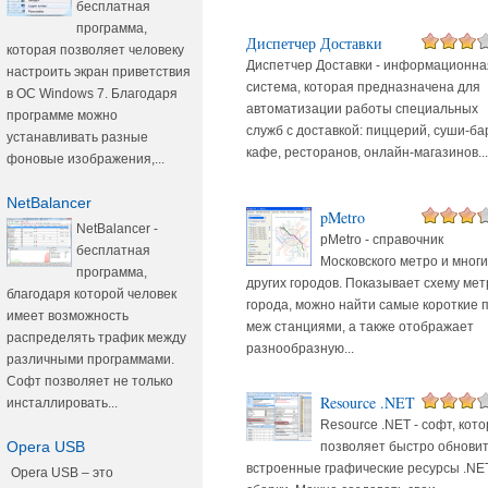
бесплатная
программа,
Диспетчер Доставки
которая позволяет человеку
Диспетчер Доставки - информационна
настроить экран приветствия
система, которая предназначена для
в ОС Windows 7. Благодаря
автоматизации работы специальных
программе можно
служб с доставкой: пиццерий, суши-ба
устанавливать разные
кафе, ресторанов, онлайн-магазинов...
фоновые изображения,...
NetBalancer
pMetro
NetBalancer -
pMetro - справочник
бесплатная
Московского метро и многи
программа,
других городов. Показывает схему мет
благодаря которой человек
города, можно найти самые короткие 
имеет возможность
меж станциями, а также отображает
распределять трафик между
разнообразную...
различными программами.
Софт позволяет не только
Resource .NET
инсталлировать...
Resource .NET - софт, кот
Opera USB
позволяет быстро обнови
встроенные графические ресурсы .NE
Opera USB – это