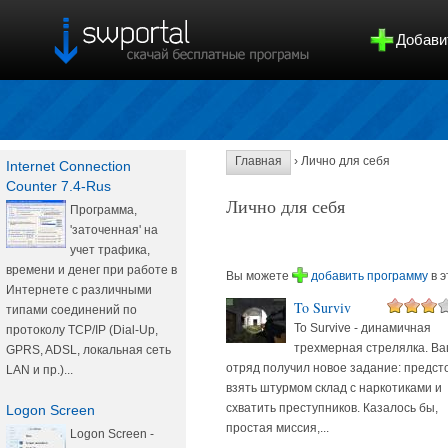
Добави
Главная
› Лично для себя
Internet Connection
Counter 7.4-Rus
Лично для себя
Программа,
'заточенная' на
учет трафика,
времени и денег при работе в
Вы можете
добавить программу
в э
Интернете с различными
To Surviv
типами соединений по
To Survive - динамичная
протоколу TCP/IP (Dial-Up,
трехмерная стрелялка. В
GPRS, ADSL, локальная сеть
отряд получил новое задание: предст
LAN и пр.)...
взять штурмом склад с наркотиками и
схватить преступников. Казалось бы,
Logon Screen
простая миссия,...
Logon Screen -